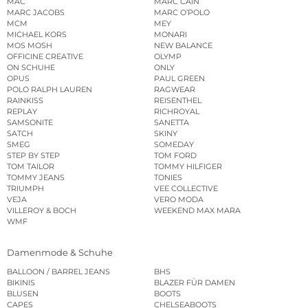
MAC
MARC CAIN
MARC JACOBS
MARC O’POLO
MCM
MEY
MICHAEL KORS
MONARI
MOS MOSH
NEW BALANCE
OFFICINE CREATIVE
OLYMP
ON SCHUHE
ONLY
OPUS
PAUL GREEN
POLO RALPH LAUREN
RAGWEAR
RAINKISS
REISENTHEL
REPLAY
RICHROYAL
SAMSONITE
SANETTA
SATCH
SKINY
SMEG
SOMEDAY
STEP BY STEP
TOM FORD
TOM TAILOR
TOMMY HILFIGER
TOMMY JEANS
TONIES
TRIUMPH
VEE COLLECTIVE
VEJA
VERO MODA
VILLEROY & BOCH
WEEKEND MAX MARA
WMF
Damenmode & Schuhe
BALLOON / BARREL JEANS
BHS
BIKINIS
BLAZER FÜR DAMEN
BLUSEN
BOOTS
CAPES
CHELSEABOOTS