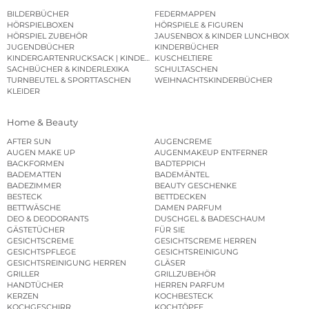
BILDERBÜCHER
FEDERMAPPEN
HÖRSPIELBOXEN
HÖRSPIELE & FIGUREN
HÖRSPIEL ZUBEHÖR
JAUSENBOX & KINDER LUNCHBOX
JUGENDBÜCHER
KINDERBÜCHER
KINDERGARTENRUCKSACK | KINDERGARTENBEUTEL
KUSCHELTIERE
SACHBÜCHER & KINDERLEXIKA
SCHULTASCHEN
TURNBEUTEL & SPORTTASCHEN
WEIHNACHTSKINDERBÜCHER
KLEIDER
Home & Beauty
AFTER SUN
AUGENCREME
AUGEN MAKE UP
AUGENMAKEUP ENTFERNER
BACKFORMEN
BADTEPPICH
BADEMATTEN
BADEMÄNTEL
BADEZIMMER
BEAUTY GESCHENKE
BESTECK
BETTDECKEN
BETTWÄSCHE
DAMEN PARFUM
DEO & DEODORANTS
DUSCHGEL & BADESCHAUM
GÄSTETÜCHER
FÜR SIE
GESICHTSCREME
GESICHTSCREME HERREN
GESICHTSPFLEGE
GESICHTSREINIGUNG
GESICHTSREINIGUNG HERREN
GLÄSER
GRILLER
GRILLZUBEHÖR
HANDTÜCHER
HERREN PARFUM
KERZEN
KOCHBESTECK
KOCHGESCHIRR
KOCHTÖPFE