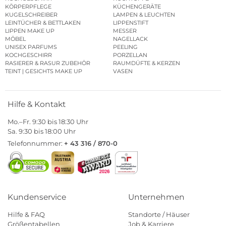
KÖRPERPFLEGE
KÜCHENGERÄTE
KUGELSCHREIBER
LAMPEN & LEUCHTEN
LEINTÜCHER & BETTLAKEN
LIPPENSTIFT
LIPPEN MAKE UP
MESSER
MÖBEL
NAGELLACK
UNISEX PARFUMS
PEELING
KOCHGESCHIRR
PORZELLAN
RASIERER & RASUR ZUBEHÖR
RAUMDÜFTE & KERZEN
TEINT | GESICHTS MAKE UP
VASEN
Hilfe & Kontakt
Mo.–Fr. 9:30 bis 18:30 Uhr
Sa. 9:30 bis 18:00 Uhr
Telefonnummer:
+ 43 316 / 870-0
Kundenservice
Unternehmen
Hilfe & FAQ
Standorte / Häuser
Größentabellen
Job & Karriere