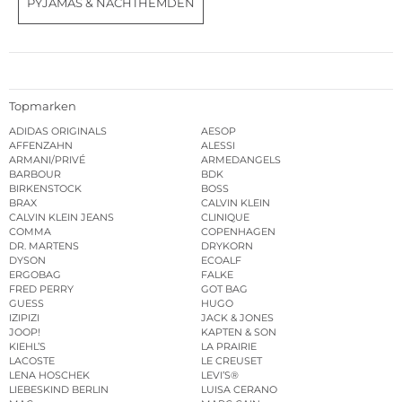
PYJAMAS & NACHTHEMDEN
Topmarken
ADIDAS ORIGINALS
AESOP
AFFENZAHN
ALESSI
ARMANI/PRIVÉ
ARMEDANGELS
BARBOUR
BDK
BIRKENSTOCK
BOSS
BRAX
CALVIN KLEIN
CALVIN KLEIN JEANS
CLINIQUE
COMMA
COPENHAGEN
DR. MARTENS
DRYKORN
DYSON
ECOALF
ERGOBAG
FALKE
FRED PERRY
GOT BAG
GUESS
HUGO
IZIPIZI
JACK & JONES
JOOP!
KAPTEN & SON
KIEHL’S
LA PRAIRIE
LACOSTE
LE CREUSET
LENA HOSCHEK
LEVI’S®
LIEBESKIND BERLIN
LUISA CERANO