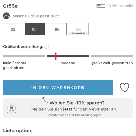
Größe:
Größentabelle
Welche Größe passt mir?
92
104
116
128
Alternativen
Größenbeurteilung:
?
klein / schmal
passend
groß / weit geschnitten
geschnitten
IN DEN WARENKORB
Wollen Sie -10% sparen?
Melden Sie sich
jetzt
für den Newsletter an.
Beachten Sie die Gutscheinbedingungen.
Lieferoption: