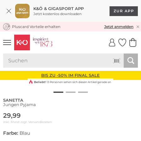
K&Ö & GIGASPORT APP
ZUR APP
Jetzt kostenlos downloaden
Pluscard Vorteile erhalten
KOSTENLOSER VERSAND* & RÜCKVERSAND
Jetzt anmelden
UNSERE APP
CLICK &
CLICK &
COLLECT
RESERVE
BIS ZU -50% IM FINAL SALE
Beliebt!
13 Personen sehen sich diesen Artikel gerade an
SANETTA
Jungen Pyjama
29,99
inkl. Mwst zzgl.
Versandkosten
Farbe:
Blau