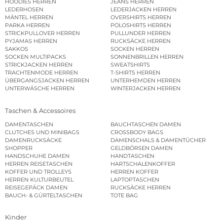
HOODIES HERREN
JEANS HERREN
LEDERHOSEN
LEDERJACKEN HERREN
MÄNTEL HERREN
OVERSHIRTS HERREN
PARKA HERREN
POLOSHIRTS HERREN
STRICKPULLOVER HERREN
PULLUNDER HERREN
PYJAMAS HERREN
RUCKSÄCKE HERREN
SAKKOS
SOCKEN HERREN
SOCKEN MULTIPACKS
SONNENBRILLEN HERREN
STRICKJACKEN HERREN
SWEATSHIRTS
TRACHTENMODE HERREN
T-SHIRTS HERREN
ÜBERGANGSJACKEN HERREN
UNTERHEMDEN HERREN
UNTERWÄSCHE HERREN
WINTERJACKEN HERREN
Taschen & Accessoires
DAMENTASCHEN
BAUCHTASCHEN DAMEN
CLUTCHES UND MINIBAGS
CROSSBODY BAGS
DAMENRUCKSÄCKE
DAMENSCHALS & DAMENTÜCHER
SHOPPER
GELDBÖRSEN DAMEN
HANDSCHUHE DAMEN
HANDTASCHEN
HERREN REISETASCHEN
HARTSCHALENKOFFER
KOFFER UND TROLLEYS
HERREN KOFFER
HERREN KULTURBEUTEL
LAPTOPTASCHEN
REISEGEPÄCK DAMEN
RUCKSÄCKE HERREN
BAUCH- & GÜRTELTASCHEN
TOTE BAG
Kinder