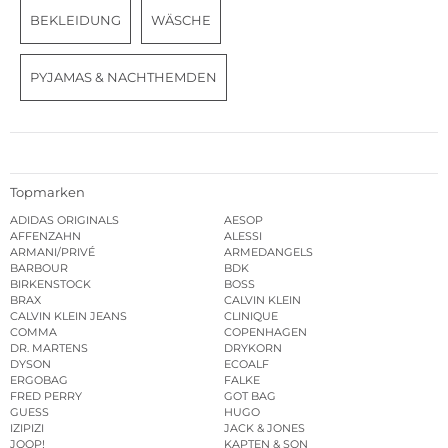
BEKLEIDUNG
WÄSCHE
PYJAMAS & NACHTHEMDEN
Topmarken
ADIDAS ORIGINALS
AESOP
AFFENZAHN
ALESSI
ARMANI/PRIVÉ
ARMEDANGELS
BARBOUR
BDK
BIRKENSTOCK
BOSS
BRAX
CALVIN KLEIN
CALVIN KLEIN JEANS
CLINIQUE
COMMA
COPENHAGEN
DR. MARTENS
DRYKORN
DYSON
ECOALF
ERGOBAG
FALKE
FRED PERRY
GOT BAG
GUESS
HUGO
IZIPIZI
JACK & JONES
JOOP!
KAPTEN & SON