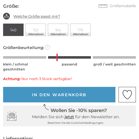
Größe:
Größentabelle
Welche Größe passt mir?
140
152
164
176
Alternativen
Alternativen
Alternativen
Größenbeurteilung:
?
klein / schmal
passend
groß / weit geschnitten
geschnitten
Achtung:
Nur noch 3 Stück verfügbar!
IN DEN WARENKORB
Wollen Sie -10% sparen?
Melden Sie sich
jetzt
für den Newsletter an.
Beachten Sie die Gutscheinbedingungen.
Lieferoption: