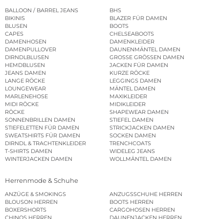
BALLOON / BARREL JEANS
BHS
BIKINIS
BLAZER FÜR DAMEN
BLUSEN
BOOTS
CAPES
CHELSEABOOTS
DAMENHOSEN
DAMENKLEIDER
DAMENPULLOVER
DAUNENMÄNTEL DAMEN
DIRNDLBLUSEN
GROSSE GRÖSSEN DAMEN
HEMDBLUSEN
JACKEN FÜR DAMEN
JEANS DAMEN
KURZE RÖCKE
LANGE RÖCKE
LEGGINGS DAMEN
LOUNGEWEAR
MÄNTEL DAMEN
MARLENEHOSE
MAXIKLEIDER
MIDI RÖCKE
MIDIKLEIDER
RÖCKE
SHAPEWEAR DAMEN
SONNENBRILLEN DAMEN
STIEFEL DAMEN
STIEFELETTEN FÜR DAMEN
STRICKJACKEN DAMEN
SWEATSHIRTS FÜR DAMEN
SOCKEN DAMEN
DIRNDL & TRACHTENKLEIDER
TRENCHCOATS
T-SHIRTS DAMEN
WIDELEG JEANS
WINTERJACKEN DAMEN
WOLLMÄNTEL DAMEN
Herrenmode & Schuhe
ANZÜGE & SMOKINGS
ANZUGSSCHUHE HERREN
BLOUSON HERREN
BOOTS HERREN
BOXERSHORTS
CARGOHOSEN HERREN
CHINOS HERREN
DAUNENJACKEN HERREN