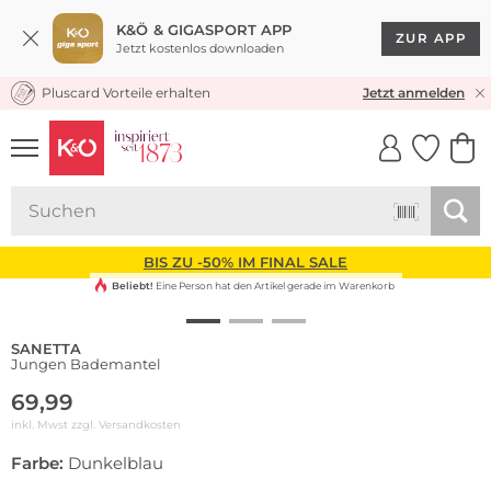
K&Ö & GIGASPORT APP
ZUR APP
Jetzt kostenlos downloaden
Pluscard Vorteile erhalten
KOSTENLOSER VERSAND* & RÜCKVERSAND
Jetzt anmelden
UNSERE APP
CLICK &
CLICK &
COLLECT
RESERVE
BIS ZU -50% IM FINAL SALE
Beliebt!
Eine Person hat den Artikel gerade im Warenkorb
SANETTA
Jungen Bademantel
69,99
inkl. Mwst zzgl.
Versandkosten
Farbe:
Dunkelblau