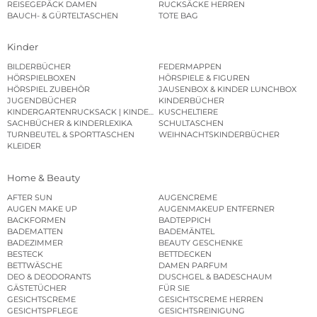
REISEGEPÄCK DAMEN
RUCKSÄCKE HERREN
BAUCH- & GÜRTELTASCHEN
TOTE BAG
Kinder
BILDERBÜCHER
FEDERMAPPEN
HÖRSPIELBOXEN
HÖRSPIELE & FIGUREN
HÖRSPIEL ZUBEHÖR
JAUSENBOX & KINDER LUNCHBOX
JUGENDBÜCHER
KINDERBÜCHER
KINDERGARTENRUCKSACK | KINDERGARTENBEUTEL
KUSCHELTIERE
SACHBÜCHER & KINDERLEXIKA
SCHULTASCHEN
TURNBEUTEL & SPORTTASCHEN
WEIHNACHTSKINDERBÜCHER
KLEIDER
Home & Beauty
AFTER SUN
AUGENCREME
AUGEN MAKE UP
AUGENMAKEUP ENTFERNER
BACKFORMEN
BADTEPPICH
BADEMATTEN
BADEMÄNTEL
BADEZIMMER
BEAUTY GESCHENKE
BESTECK
BETTDECKEN
BETTWÄSCHE
DAMEN PARFUM
DEO & DEODORANTS
DUSCHGEL & BADESCHAUM
GÄSTETÜCHER
FÜR SIE
GESICHTSCREME
GESICHTSCREME HERREN
GESICHTSPFLEGE
GESICHTSREINIGUNG