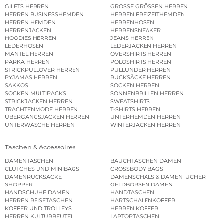
GILETS HERREN
GROSSE GRÖSSEN HERREN
HERREN BUSINESSHEMDEN
HERREN FREIZEITHEMDEN
HERREN HEMDEN
HERRENHOSEN
HERRENJACKEN
HERRENSNEAKER
HOODIES HERREN
JEANS HERREN
LEDERHOSEN
LEDERJACKEN HERREN
MÄNTEL HERREN
OVERSHIRTS HERREN
PARKA HERREN
POLOSHIRTS HERREN
STRICKPULLOVER HERREN
PULLUNDER HERREN
PYJAMAS HERREN
RUCKSÄCKE HERREN
SAKKOS
SOCKEN HERREN
SOCKEN MULTIPACKS
SONNENBRILLEN HERREN
STRICKJACKEN HERREN
SWEATSHIRTS
TRACHTENMODE HERREN
T-SHIRTS HERREN
ÜBERGANGSJACKEN HERREN
UNTERHEMDEN HERREN
UNTERWÄSCHE HERREN
WINTERJACKEN HERREN
Taschen & Accessoires
DAMENTASCHEN
BAUCHTASCHEN DAMEN
CLUTCHES UND MINIBAGS
CROSSBODY BAGS
DAMENRUCKSÄCKE
DAMENSCHALS & DAMENTÜCHER
SHOPPER
GELDBÖRSEN DAMEN
HANDSCHUHE DAMEN
HANDTASCHEN
HERREN REISETASCHEN
HARTSCHALENKOFFER
KOFFER UND TROLLEYS
HERREN KOFFER
HERREN KULTURBEUTEL
LAPTOPTASCHEN