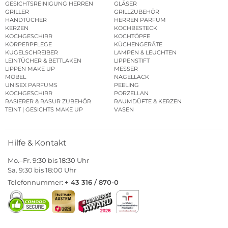
GESICHTSREINIGUNG HERREN
GLÄSER
GRILLER
GRILLZUBEHÖR
HANDTÜCHER
HERREN PARFUM
KERZEN
KOCHBESTECK
KOCHGESCHIRR
KOCHTÖPFE
KÖRPERPFLEGE
KÜCHENGERÄTE
KUGELSCHREIBER
LAMPEN & LEUCHTEN
LEINTÜCHER & BETTLAKEN
LIPPENSTIFT
LIPPEN MAKE UP
MESSER
MÖBEL
NAGELLACK
UNISEX PARFUMS
PEELING
KOCHGESCHIRR
PORZELLAN
RASIERER & RASUR ZUBEHÖR
RAUMDÜFTE & KERZEN
TEINT | GESICHTS MAKE UP
VASEN
Hilfe & Kontakt
Mo.–Fr. 9:30 bis 18:30 Uhr
Sa. 9:30 bis 18:00 Uhr
Telefonnummer:
+ 43 316 / 870-0