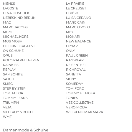
KIEHL’S
LA PRAIRIE
LACOSTE
LE CREUSET
LENA HOSCHEK
LEVI’S®
LIEBESKIND BERLIN
LUISA CERANO
MAC
MARC CAIN
MARC JACOBS
MARC O’POLO
MCM
MEY
MICHAEL KORS
MONARI
MOS MOSH
NEW BALANCE
OFFICINE CREATIVE
OLYMP
ON SCHUHE
ONLY
OPUS
PAUL GREEN
POLO RALPH LAUREN
RAGWEAR
RAINKISS
REISENTHEL
REPLAY
RICHROYAL
SAMSONITE
SANETTA
SATCH
SKINY
SMEG
SOMEDAY
STEP BY STEP
TOM FORD
TOM TAILOR
TOMMY HILFIGER
TOMMY JEANS
TONIES
TRIUMPH
VEE COLLECTIVE
VEJA
VERO MODA
VILLEROY & BOCH
WEEKEND MAX MARA
WMF
Damenmode & Schuhe