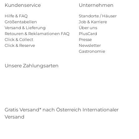
Kundenservice
Unternehmen
Hilfe & FAQ
Standorte / Häuser
Größentabellen
Job & Karriere
Versand & Lieferung
Über uns
Retouren & Reklamationen FAQ
PlusCard
Click & Collect
Presse
Click & Reserve
Newsletter
Gastronomie
Unsere Zahlungsarten
Klarna
Paypal
Mastercard
Visa
Diners
Eps
Shop
Applepay
Amazon
Gratis Versand* nach Österreich Internationaler
Versand