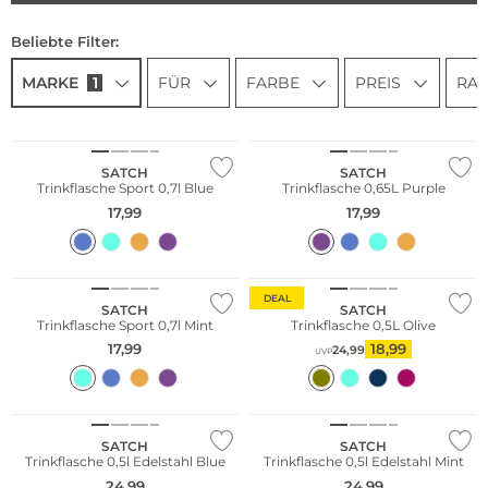
Beliebte Filter:
MARKE
1
FÜR
FARBE
PREIS
RAB
Nachhaltig
Nachhaltig
SATCH
SATCH
Trinkflasche Sport 0,7l Blue
Trinkflasche 0,65L Purple
17,99
17,99
Nachhaltig
Nachhaltig
Nur Online
DEAL
SATCH
SATCH
Trinkflasche Sport 0,7l Mint
Trinkflasche 0,5L Olive
17,99
18,99
24,99
UVP
Nachhaltig
Nachhaltig
SATCH
SATCH
Trinkflasche 0,5l Edelstahl Blue
Trinkflasche 0,5l Edelstahl Mint
24,99
24,99