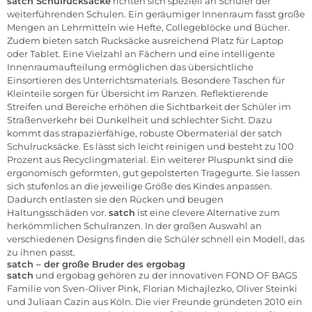
satch
Schulrucksäcke
richten sich speziell an Schüler der
weiterführenden Schulen. Ein geräumiger Innenraum fasst große
Mengen an Lehrmitteln wie Hefte, Collegeblöcke und Bücher.
Zudem bieten satch Rucksäcke ausreichend Platz für Laptop
oder Tablet. Eine Vielzahl an Fächern und eine intelligente
Innenraumaufteilung ermöglichen das übersichtliche
Einsortieren des Unterrichtsmaterials. Besondere Taschen für
Kleinteile sorgen für Übersicht im Ranzen. Reflektierende
Streifen und Bereiche erhöhen die Sichtbarkeit der Schüler im
Straßenverkehr bei Dunkelheit und schlechter Sicht. Dazu
kommt das strapazierfähige, robuste Obermaterial der satch
Schulrucksäcke. Es lässt sich leicht reinigen und besteht zu 100
Prozent aus Recyclingmaterial. Ein weiterer Pluspunkt sind die
ergonomisch geformten, gut gepolsterten Tragegurte. Sie lassen
sich stufenlos an die jeweilige Größe des Kindes anpassen.
Dadurch entlasten sie den Rücken und beugen
Haltungsschäden vor.
satch
ist eine clevere Alternative zum
herkömmlichen Schulranzen. In der großen Auswahl an
verschiedenen Designs finden die Schüler schnell ein Modell, das
zu ihnen passt.
satch – der große Bruder des ergobag
satch
und ergobag gehören zu der innovativen FOND OF BAGS
Familie von Sven-Oliver Pink, Florian Michajlezko, Oliver Steinki
und Juliaan Cazin aus Köln. Die vier Freunde gründeten 2010 ein