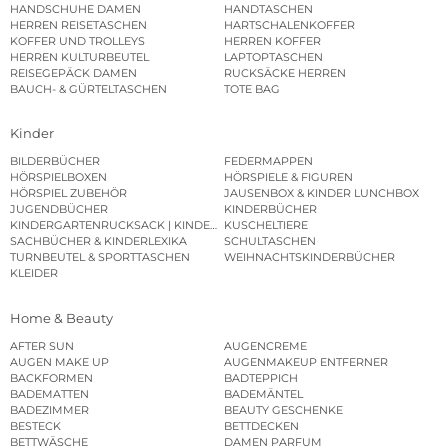
HANDSCHUHE DAMEN
HANDTASCHEN
HERREN REISETASCHEN
HARTSCHALENKOFFER
KOFFER UND TROLLEYS
HERREN KOFFER
HERREN KULTURBEUTEL
LAPTOPTASCHEN
REISEGEPÄCK DAMEN
RUCKSÄCKE HERREN
BAUCH- & GÜRTELTASCHEN
TOTE BAG
Kinder
BILDERBÜCHER
FEDERMAPPEN
HÖRSPIELBOXEN
HÖRSPIELE & FIGUREN
HÖRSPIEL ZUBEHÖR
JAUSENBOX & KINDER LUNCHBOX
JUGENDBÜCHER
KINDERBÜCHER
KINDERGARTENRUCKSACK | KINDERGARTENBEUTEL
KUSCHELTIERE
SACHBÜCHER & KINDERLEXIKA
SCHULTASCHEN
TURNBEUTEL & SPORTTASCHEN
WEIHNACHTSKINDERBÜCHER
KLEIDER
Home & Beauty
AFTER SUN
AUGENCREME
AUGEN MAKE UP
AUGENMAKEUP ENTFERNER
BACKFORMEN
BADTEPPICH
BADEMATTEN
BADEMÄNTEL
BADEZIMMER
BEAUTY GESCHENKE
BESTECK
BETTDECKEN
BETTWÄSCHE
DAMEN PARFUM