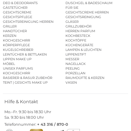
DEO & DEODORANTS
DUSCHGEL & BADESCHAUM
GÄSTETÜCHER
FÜR SIE
GESICHTSCREME
GESICHTSCREME HERREN
GESICHTSPFLEGE
GESICHTSREINIGUNG
GESICHTSREINIGUNG HERREN
GLÄSER
GRILLER
GRILLZUBEHÖR
HANDTÜCHER
HERREN PARFUM
KERZEN
KOCHBESTECK
KOCHGESCHIRR
KOCHTÖPFE
KÖRPERPFLEGE
KÜCHENGERÄTE
KUGELSCHREIBER
LAMPEN & LEUCHTEN
LEINTÜCHER & BETTLAKEN
LIPPENSTIFT
LIPPEN MAKE UP
MESSER
MÖBEL
NAGELLACK
UNISEX PARFUMS
PEELING
KOCHGESCHIRR
PORZELLAN
RASIERER & RASUR ZUBEHÖR
RAUMDÜFTE & KERZEN
TEINT | GESICHTS MAKE UP
VASEN
Hilfe & Kontakt
Mo.–Fr. 9:30 bis 18:30 Uhr
Sa. 9:30 bis 18:00 Uhr
Telefonnummer:
+ 43 316 / 870-0