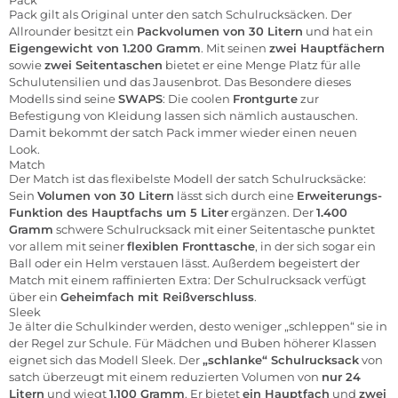
Pack gilt als Original unter den satch Schulrucksäcken. Der
Allrounder besitzt ein
Packvolumen von 30 Litern
und hat ein
Eigengewicht von 1.200 Gramm
. Mit seinen
zwei Hauptfächern
sowie
zwei Seitentaschen
bietet er eine Menge Platz für alle
Schulutensilien und das Jausenbrot. Das Besondere dieses
Modells sind seine
SWAPS
: Die coolen
Frontgurte
zur
Befestigung von Kleidung lassen sich nämlich austauschen.
Damit bekommt der satch Pack immer wieder einen neuen
Look.
Match
Der Match ist das flexibelste Modell der satch Schulrucksäcke:
Sein
Volumen von 30 Litern
lässt sich durch eine
Erweiterungs-
Funktion des Hauptfachs um 5 Liter
ergänzen. Der
1.400
Gramm
schwere Schulrucksack mit einer Seitentasche punktet
vor allem mit seiner
flexiblen Fronttasche
, in der sich sogar ein
Ball oder ein Helm verstauen lässt. Außerdem begeistert der
Match mit einem raffinierten Extra: Der Schulrucksack verfügt
über ein
Geheimfach mit Reißverschluss
.
Sleek
Je älter die Schulkinder werden, desto weniger „schleppen“ sie in
der Regel zur Schule. Für Mädchen und Buben höherer Klassen
eignet sich das Modell Sleek. Der
„schlanke“ Schulrucksack
von
satch überzeugt mit einem reduzierten Volumen von
nur 24
Litern
und wiegt
1.100 Gramm
. Er bietet
ein Hauptfach
und
zwei