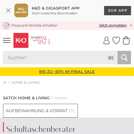
K&Ö & GIGASPORT APP
ZUR APP
Jetzt kostenlos downloaden
Pluscard Vorteile erhalten
KOSTENLOSER VERSAND* & RÜCKVERSAND
Jetzt anmelden
UNSERE APP
CLICK &
CLICK &
COLLECT
RESERVE
BIS ZU -50% IM FINAL SALE
HOME & LIVING
SATCH HOME & LIVING
11 Artikel
AUFBEWAHRUNG & VORRAT
(11)
Schultaschenberater