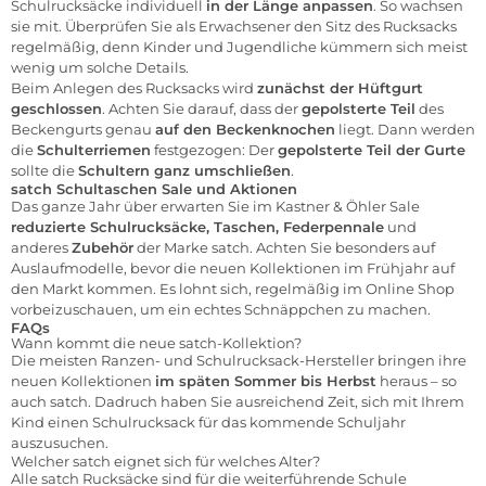
Schulrucksäcke individuell
in der Länge anpassen
. So wachsen
sie mit. Überprüfen Sie als Erwachsener den Sitz des Rucksacks
regelmäßig, denn Kinder und Jugendliche kümmern sich meist
wenig um solche Details.
Beim Anlegen des Rucksacks wird
zunächst der Hüftgurt
geschlossen
. Achten Sie darauf, dass der
gepolsterte Teil
des
Beckengurts genau
auf den Beckenknochen
liegt. Dann werden
die
Schulterriemen
festgezogen: Der
gepolsterte Teil der Gurte
sollte die
Schultern ganz umschließen
.
satch Schultaschen Sale und Aktionen
Das ganze Jahr über erwarten Sie im Kastner & Öhler Sale
reduzierte Schulrucksäcke, Taschen, Federpennale
und
anderes
Zubehör
der Marke satch. Achten Sie besonders auf
Auslaufmodelle, bevor die neuen Kollektionen im Frühjahr auf
den Markt kommen. Es lohnt sich, regelmäßig im Online Shop
vorbeizuschauen, um ein echtes Schnäppchen zu machen.
FAQs
Wann kommt die neue satch-Kollektion?
Die meisten Ranzen- und Schulrucksack-Hersteller bringen ihre
neuen Kollektionen
im späten Sommer bis Herbst
heraus – so
auch satch. Dadruch haben Sie ausreichend Zeit, sich mit Ihrem
Kind einen Schulrucksack für das kommende Schuljahr
auszusuchen.
Welcher satch eignet sich für welches Alter?
Alle satch Rucksäcke sind für die weiterführende Schule