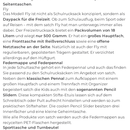
Seitentaschen
.
Fly
Das Modell Fly ist nicht als Schulrucksack konzipiert, sondern als
Daypack für die Freizeit
. Ob zum Schulausflug, beim Sport oder
auf Reisen – mit dem satch Fly hat man unterwegs immer alles
dabei. Der Freizeitrucksack bietet ein
Packvolumen von 18
Litern
und wiegt
nur 500 Gramm
. Er hat ein
großes Hauptfach
,
eine
Fronttasche mit Reißverschluss
sowie eine
offene
Netztasche an der Seite
. Natürlich ist auch der Fly mit
regulierbaren, gepolsterten Trägern gestaltet. Er verzichtet
allerdings auf den Hüftgurt.
Federmappe und Federpennal
In jede Schultasche gehört ein Federpennal und auch das finden
Sie passend zu den Schulrucksäcken im Angebot von satch.
Neben dem
klassischen
Pennal
zum Aufklappen mit einem
großen Hauptfach und einem Trennfach mit Organizer
begeistert satch die Kids auch mit den
sogenannten Pencil
Slidern
. Diese kompakten Stifte-Etuis lassen sich auf dem
Schreibtisch oder Pult aufrecht hinstellen und werden so zum
praktischen Stiftehalter. Die coolen Pencil Slider besitzen drei
Innenfächer und eine kleine Geheimtasche.
Wie alle Produkte von satch werden auch die Federmappen aus
recycelten PET-Flaschen hergestellt.
Sporttasche und Turnbeutel