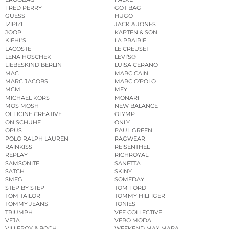
FRED PERRY
GOT BAG
GUESS
HUGO
IZIPIZI
JACK & JONES
JOOP!
KAPTEN & SON
KIEHL’S
LA PRAIRIE
LACOSTE
LE CREUSET
LENA HOSCHEK
LEVI’S®
LIEBESKIND BERLIN
LUISA CERANO
MAC
MARC CAIN
MARC JACOBS
MARC O’POLO
MCM
MEY
MICHAEL KORS
MONARI
MOS MOSH
NEW BALANCE
OFFICINE CREATIVE
OLYMP
ON SCHUHE
ONLY
OPUS
PAUL GREEN
POLO RALPH LAUREN
RAGWEAR
RAINKISS
REISENTHEL
REPLAY
RICHROYAL
SAMSONITE
SANETTA
SATCH
SKINY
SMEG
SOMEDAY
STEP BY STEP
TOM FORD
TOM TAILOR
TOMMY HILFIGER
TOMMY JEANS
TONIES
TRIUMPH
VEE COLLECTIVE
VEJA
VERO MODA
VILLEROY & BOCH
WEEKEND MAX MARA