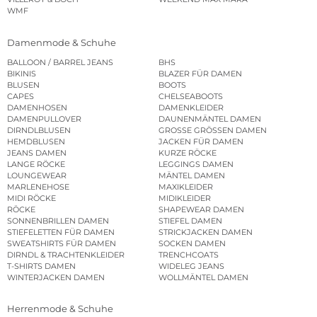
WMF
Damenmode & Schuhe
BALLOON / BARREL JEANS
BHS
BIKINIS
BLAZER FÜR DAMEN
BLUSEN
BOOTS
CAPES
CHELSEABOOTS
DAMENHOSEN
DAMENKLEIDER
DAMENPULLOVER
DAUNENMÄNTEL DAMEN
DIRNDLBLUSEN
GROSSE GRÖSSEN DAMEN
HEMDBLUSEN
JACKEN FÜR DAMEN
JEANS DAMEN
KURZE RÖCKE
LANGE RÖCKE
LEGGINGS DAMEN
LOUNGEWEAR
MÄNTEL DAMEN
MARLENEHOSE
MAXIKLEIDER
MIDI RÖCKE
MIDIKLEIDER
RÖCKE
SHAPEWEAR DAMEN
SONNENBRILLEN DAMEN
STIEFEL DAMEN
STIEFELETTEN FÜR DAMEN
STRICKJACKEN DAMEN
SWEATSHIRTS FÜR DAMEN
SOCKEN DAMEN
DIRNDL & TRACHTENKLEIDER
TRENCHCOATS
T-SHIRTS DAMEN
WIDELEG JEANS
WINTERJACKEN DAMEN
WOLLMÄNTEL DAMEN
Herrenmode & Schuhe