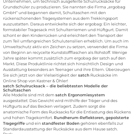
Unternehmen, um technisch ausgefeilte Schulrucksäcke für
Grundschüler zu produzieren. Sie nannten die Firma „ergobag
GmbH“ und begannen damit, Schultaschen mit den
rückenschonenden Tragesystemen aus dem Trekkingsport
auszustatten. Daraus entwickelte sich der ergobag: Ein leichter,
formstabiler Tragesack mit Schulterriemen und Hüftgurt. Damit
schont er den Kinderrücken und erleichtert den Transport der
zum Teil umfangreichen Schulutensilien erheblich. Um auch im
Umweltschutz aktiv ein Zeichen zu setzen, verwendet die Firma
von Beginn an recycelte Kunststoffflaschen als Rohstoff. Wenige
Jahre später kommt zusätzlich zum ergobag der satch auf den
Markt. Diese Produktlinie richtet sich hinsichtlich Design und
Ausstattung besonders an Teenager und ihre Eltern. Überzeugen
Sie sich jetzt von der Vielseitigkeit der
satch
Rucksäcke im
Online Shop von Kastner & Öhler!
satch Schulrucksack – die beliebtesten Modelle der
Schultaschen
Alle Modelle sind mit dem
satch Ergonomiesystem
ausgestattet: Das Gewicht wird mithilfe der Träger und des
Hüftgurts auf das Becken verlagert. Zudem sorgt die
anatomische Form des Rucksacks für die Entlastung des Rückens
und hohen Tragekomfort.
Rundherum-Reflektoren, gepolsterte
Tragegriffe
und ein
standfester Boden
gehören ebenfalls zur
Standardausstattung der Rucksäcke aus dem Hause satch.
Pack