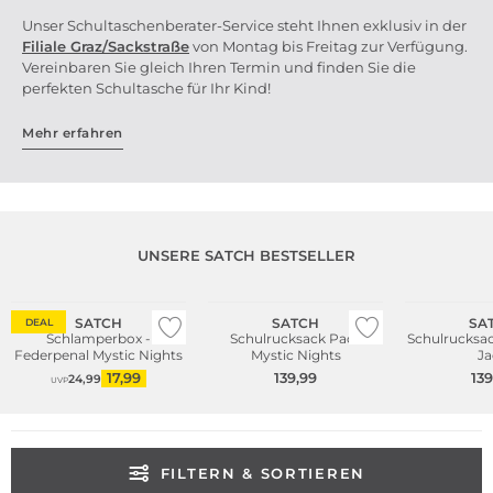
Unser Schultaschenberater-Service steht Ihnen exklusiv in der
Filiale Graz/Sackstr
aße
von Montag bis Freitag zur Verfügung.
Vereinbaren Sie gleich Ihren Termin und finden Sie die
perfekten Schultasche für Ihr Kind!
Mehr erfahren
UNSERE SATCH BESTSELLER
Nachhaltig
Bestseller
Nachhaltig
Nachhaltig
SATCH
SATCH
SA
DEAL
Schlamperbox -
Schulrucksack Pack
Schulrucksac
Federpenal Mystic Nights
Mystic Nights
Ja
17,99
139,99
139
24,99
UVP
FILTERN & SORTIEREN