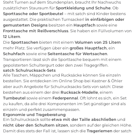
Steht Turnen auf dem Stundenplan, braucht Ihr Nachwuchs
zusätzlichen Stauraum für
Sportkleidung und Schuhe
. Ob
Sporttasche oder Sportbeutel
– mit satch sind Kinder bestens
ausgestattet. Die praktischen Turnsackerl
in einfärbigen oder
gemusterten Designs
besitzen ein
Hauptfach
sowie eine
Fronttasche mit Reißverschluss
. Sie haben ein Füllvolumen von
12 Litern
.
Die
Sporttaschen
bieten mit einem
Volumen von 25 Litern
mehr Platz. Sie verfügen über ein
großes Hauptfach
, ein
Schuhfach
sowie eine
Seitentasche für Wertsachen
.
Transportieren lässt sich die Sporttasche bequem mit einem
gepolsterten Schultergurt oder den zwei Tragegriffen.
satch Schulrucksack-Sets
Alle Taschen, Mäppchen und Rucksäcke können Sie einzeln
bestellen. Sie entdecken im Online Shop bei Kastner & Öhler
aber auch Angebote für Schulrucksacks-Sets von satch: Diese
bestehen aus einem der drei
Rucksack-Modelle
, einem
Turnbeutel
sowie einem
Federpennal
. Oft lohnt es sich, ein Set
zu kaufen, da alle drei Komponenten im Set günstiger sind als
einzeln und perfekt zusammenpassen.
Ergonomie und Trageberatung
Ein Schulrucksack sollte
etwa mit der Taille abschließen
und
nicht über den Schultern sitzen
, sondern auf der gleichen Höhe.
Damit dies stets der Fall ist, lassen sich die
Trageriemen
der satch