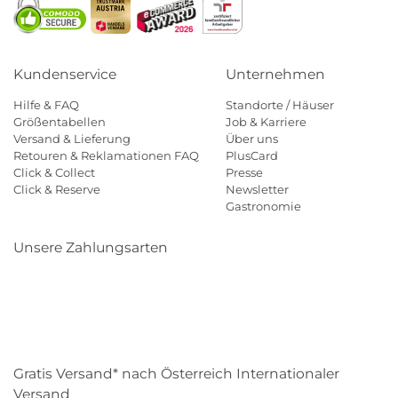
Kundenservice
Unternehmen
Hilfe & FAQ
Standorte / Häuser
Größentabellen
Job & Karriere
Versand & Lieferung
Über uns
Retouren & Reklamationen FAQ
PlusCard
Click & Collect
Presse
Click & Reserve
Newsletter
Gastronomie
Unsere Zahlungsarten
Klarna
Paypal
Mastercard
Visa
Diners
Eps
Shop
Applepay
Amazon
Gratis Versand* nach Österreich Internationaler
Versand