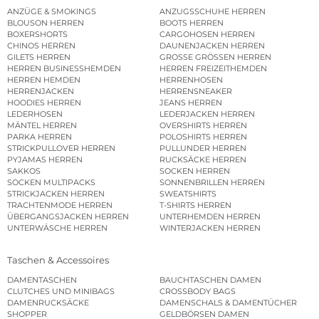
ANZÜGE & SMOKINGS
ANZUGSSCHUHE HERREN
BLOUSON HERREN
BOOTS HERREN
BOXERSHORTS
CARGOHOSEN HERREN
CHINOS HERREN
DAUNENJACKEN HERREN
GILETS HERREN
GROSSE GRÖSSEN HERREN
HERREN BUSINESSHEMDEN
HERREN FREIZEITHEMDEN
HERREN HEMDEN
HERRENHOSEN
HERRENJACKEN
HERRENSNEAKER
HOODIES HERREN
JEANS HERREN
LEDERHOSEN
LEDERJACKEN HERREN
MÄNTEL HERREN
OVERSHIRTS HERREN
PARKA HERREN
POLOSHIRTS HERREN
STRICKPULLOVER HERREN
PULLUNDER HERREN
PYJAMAS HERREN
RUCKSÄCKE HERREN
SAKKOS
SOCKEN HERREN
SOCKEN MULTIPACKS
SONNENBRILLEN HERREN
STRICKJACKEN HERREN
SWEATSHIRTS
TRACHTENMODE HERREN
T-SHIRTS HERREN
ÜBERGANGSJACKEN HERREN
UNTERHEMDEN HERREN
UNTERWÄSCHE HERREN
WINTERJACKEN HERREN
Taschen & Accessoires
DAMENTASCHEN
BAUCHTASCHEN DAMEN
CLUTCHES UND MINIBAGS
CROSSBODY BAGS
DAMENRUCKSÄCKE
DAMENSCHALS & DAMENTÜCHER
SHOPPER
GELDBÖRSEN DAMEN