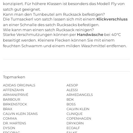
konzipiert. Für höhere Klassen ist besonders das Modell Fly von
satch gut geeignet.
Kann man den Turnbeutel am Rucksack befestigen?
Die Turnsackerl von satch lassen sich mit einem
Klickverschluss
an einer Schnalle des satch Rucksacks befestigen.
Wie kann man einen satch Rucksack reinigen?
Starke Verschmutzungen können per
Handwäsche
bei 40°C
beseitigt werden. Kleinere Flecken können Sie mit einem
feuchten Schwamm und einem milden Waschmittel entfernen.
Topmarken
ADIDAS ORIGINALS
AESOP
AFFENZAHN
ALESSI
ARMANI/PRIVÉ
ARMEDANGELS
BARBOUR
BDK
BIRKENSTOCK
BOSS
BRAX
CALVIN KLEIN
CALVIN KLEIN JEANS
CLINIQUE
COMMA
COPENHAGEN
DR. MARTENS
DRYKORN
DYSON
ECOALF
ERGOBAG
FALKE