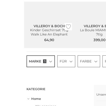
VILLEROY & BOCH
VILLEROY &
Kinder Geschirrset 7tlg
La Boule MIAMI
Walk Like An Elephant
7tlg
64,90
399,00
MARKE
1
FÜR
FARBE
KATEGORIE
Unser
Home