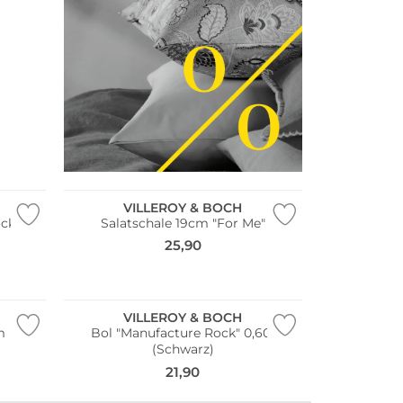
VILLEROY & BOCH
 Rock 0,11l
Salatschale 19cm "For Me"
25,90
VILLEROY & BOCH
m
Bol "Manufacture Rock" 0,60l
(Schwarz)
21,90