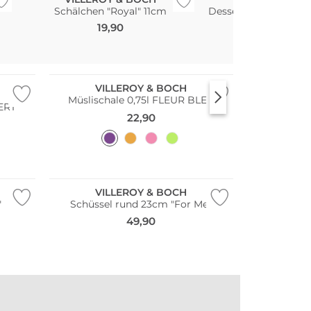
Schälchen "Royal" 11cm
Dessertschale 13cm
19,90
13,90
VILLEROY & BOCH
Müslischale 0,75l FLEUR BLEU
VERT
22,90
VILLEROY & BOCH
"
Schüssel rund 23cm "For Me"
49,90