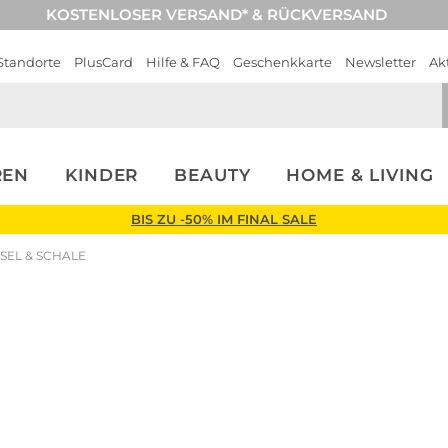
KOSTENLOSER VERSAND* & RÜCKVERSAND
Standorte
PlusCard
Hilfe & FAQ
Geschenkkarte
Newsletter
Ak
REN
KINDER
BEAUTY
HOME & LIVING
BIS ZU -50% IM FINAL SALE
SEL & SCHALE
Tisch & Bar
Villeroy 