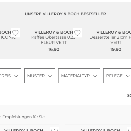
UNSERE VILLEROY & BOCH BESTSELLER
 BOCH
VILLEROY & BOCH
VILLEROY & BO
 ICONIC
Kaffee Obertasse 0,23l
Dessertteller 21cm
FLEUR VERT
VERT
16,90
19,90
PREIS
MUSTER
MATERIALTYP
PFLEGE
S
e Empfehlungen für Sie
VILLEROY & BOCH
VILLEROY & BOCH