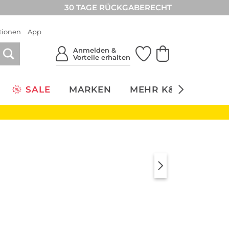
30 TAGE RÜCKGABERECHT
tionen
App
Anmelden &
Vorteile erhalten
SALE
MARKEN
MEHR K&Ö
NACH
& Boch Signature
Like by Villeroy & 