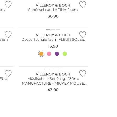
VILLEROY & BOCH
5cm
Schüssel rund AFINA 24cm
36,90
VILLEROY & BOCH
 VERT
Dessertschale 13cm FLEUR SOLEIL
13,90
VILLEROY & BOCH
LEUR
Müslischale Set 2-tlg. 430ml
MANUFACTURE - MICKEY MOUSE
Schwarz/Weiss
43,90