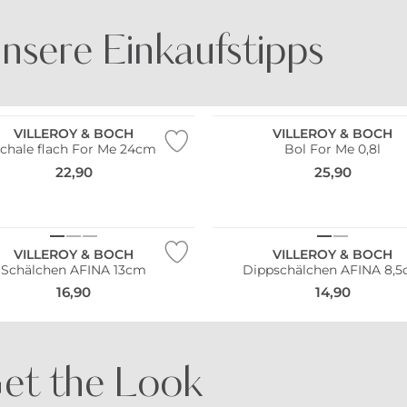
nsere Einkaufstipps
Bestseller
BE FAMOUS
DOCK AND BAY
VILLEROY & BOCH
VILLEROY & BOCH
chale flach For Me 24cm
Bol For Me 0,8l
22,90
25,90
VILLEROY & BOCH
VILLEROY & BOCH
Schälchen AFINA 13cm
Dippschälchen AFINA 8,
16,90
14,90
et the Look