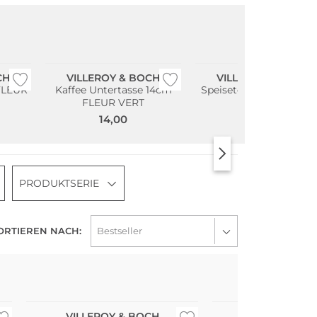
CH
VILLEROY & BOCH
VILLEROY & BOCH
 FLEUR
Kaffee Untertasse 14cm
Speiseteller "Royal" 27
FLEUR VERT
34,90
14,00
PRODUKTSERIE
ORTIEREN NACH:
VILLEROY & BOCH
VILLEROY &