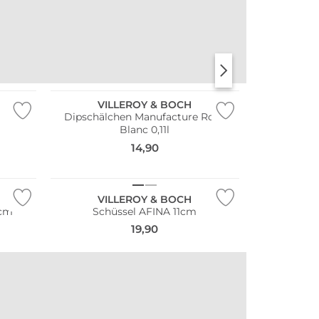
STANLEY
KKNEKKI
VILLEROY & BOCH
Dipschälchen Manufacture Rock
Blanc 0,11l
14,90
VILLEROY & BOCH
5cm
Schüssel AFINA 11cm
19,90