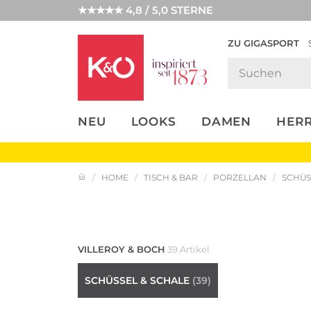
★★★★★ 4,8 / 5,0 STERNE
ZU GIGASPORT
FASHION-
UNSERE APP
CLICK &
CLICK &
TRENDS
COLLECT
RESERVE
NEU
LOOKS
DAMEN
HER
HOME
TISCH & BAR
PORZELLAN
SCHÜS
Kaffee & Tee
VILLEROY & BOCH
39 Artikel
SCHÜSSEL & SCHALE
(39)