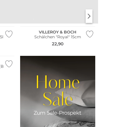
TISCHWÄSCHE
APERITIFGLÄSER
VILLEROY & BOCH
5l
Schälchen "Royal" 15cm
22,90
(Blanc)