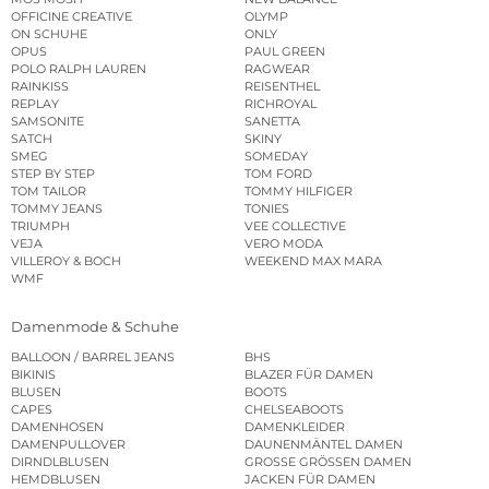
OFFICINE CREATIVE
OLYMP
ON SCHUHE
ONLY
OPUS
PAUL GREEN
POLO RALPH LAUREN
RAGWEAR
RAINKISS
REISENTHEL
REPLAY
RICHROYAL
SAMSONITE
SANETTA
SATCH
SKINY
SMEG
SOMEDAY
STEP BY STEP
TOM FORD
TOM TAILOR
TOMMY HILFIGER
TOMMY JEANS
TONIES
TRIUMPH
VEE COLLECTIVE
VEJA
VERO MODA
VILLEROY & BOCH
WEEKEND MAX MARA
WMF
Damenmode & Schuhe
BALLOON / BARREL JEANS
BHS
BIKINIS
BLAZER FÜR DAMEN
BLUSEN
BOOTS
CAPES
CHELSEABOOTS
DAMENHOSEN
DAMENKLEIDER
DAMENPULLOVER
DAUNENMÄNTEL DAMEN
DIRNDLBLUSEN
GROSSE GRÖSSEN DAMEN
HEMDBLUSEN
JACKEN FÜR DAMEN