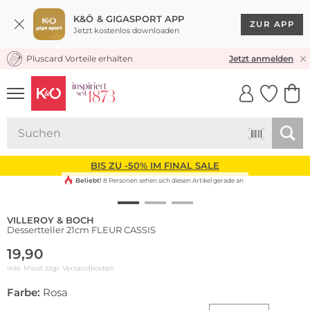
K&Ö & GIGASPORT APP
ZUR APP
Jetzt kostenlos downloaden
Pluscard Vorteile erhalten
KOSTENLOSER VERSAND* & RÜCKVERSAND
Jetzt anmelden
UNSERE APP
CLICK &
CLICK &
COLLECT
RESERVE
BIS ZU -50% IM FINAL SALE
Beliebt!
8 Personen sehen sich diesen Artikel gerade an
VILLEROY & BOCH
Dessertteller 21cm FLEUR CASSIS
19,90
inkl. Mwst zzgl.
Versandkosten
Farbe:
Rosa