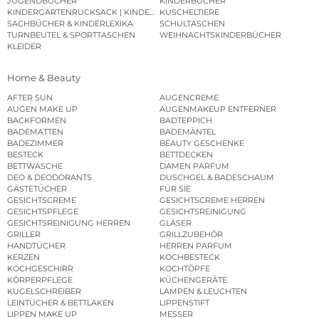
JUGENDBÜCHER
KINDERBÜCHER
KINDERGARTENRUCKSACK | KINDERGARTENBEUTEL
KUSCHELTIERE
SACHBÜCHER & KINDERLEXIKA
SCHULTASCHEN
TURNBEUTEL & SPORTTASCHEN
WEIHNACHTSKINDERBÜCHER
KLEIDER
Home & Beauty
AFTER SUN
AUGENCREME
AUGEN MAKE UP
AUGENMAKEUP ENTFERNER
BACKFORMEN
BADTEPPICH
BADEMATTEN
BADEMÄNTEL
BADEZIMMER
BEAUTY GESCHENKE
BESTECK
BETTDECKEN
BETTWÄSCHE
DAMEN PARFUM
DEO & DEODORANTS
DUSCHGEL & BADESCHAUM
GÄSTETÜCHER
FÜR SIE
GESICHTSCREME
GESICHTSCREME HERREN
GESICHTSPFLEGE
GESICHTSREINIGUNG
GESICHTSREINIGUNG HERREN
GLÄSER
GRILLER
GRILLZUBEHÖR
HANDTÜCHER
HERREN PARFUM
KERZEN
KOCHBESTECK
KOCHGESCHIRR
KOCHTÖPFE
KÖRPERPFLEGE
KÜCHENGERÄTE
KUGELSCHREIBER
LAMPEN & LEUCHTEN
LEINTÜCHER & BETTLAKEN
LIPPENSTIFT
LIPPEN MAKE UP
MESSER