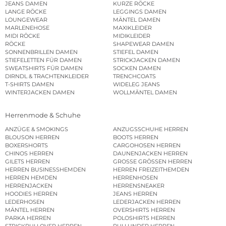
JEANS DAMEN
KURZE RÖCKE
LANGE RÖCKE
LEGGINGS DAMEN
LOUNGEWEAR
MÄNTEL DAMEN
MARLENEHOSE
MAXIKLEIDER
MIDI RÖCKE
MIDIKLEIDER
RÖCKE
SHAPEWEAR DAMEN
SONNENBRILLEN DAMEN
STIEFEL DAMEN
STIEFELETTEN FÜR DAMEN
STRICKJACKEN DAMEN
SWEATSHIRTS FÜR DAMEN
SOCKEN DAMEN
DIRNDL & TRACHTENKLEIDER
TRENCHCOATS
T-SHIRTS DAMEN
WIDELEG JEANS
WINTERJACKEN DAMEN
WOLLMÄNTEL DAMEN
Herrenmode & Schuhe
ANZÜGE & SMOKINGS
ANZUGSSCHUHE HERREN
BLOUSON HERREN
BOOTS HERREN
BOXERSHORTS
CARGOHOSEN HERREN
CHINOS HERREN
DAUNENJACKEN HERREN
GILETS HERREN
GROSSE GRÖSSEN HERREN
HERREN BUSINESSHEMDEN
HERREN FREIZEITHEMDEN
HERREN HEMDEN
HERRENHOSEN
HERRENJACKEN
HERRENSNEAKER
HOODIES HERREN
JEANS HERREN
LEDERHOSEN
LEDERJACKEN HERREN
MÄNTEL HERREN
OVERSHIRTS HERREN
PARKA HERREN
POLOSHIRTS HERREN
STRICKPULLOVER HERREN
PULLUNDER HERREN