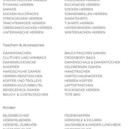
PYJAMAS HERREN
RUCKSÄCKE HERREN
SAKKOS
SOCKEN HERREN
SOCKEN MULTIPACKS
SONNENBRILLEN HERREN
STRICKJACKEN HERREN
SWEATSHIRTS
TRACHTENMODE HERREN
T-SHIRTS HERREN
ÜBERGANGSJACKEN HERREN
UNTERHEMDEN HERREN
UNTERWÄSCHE HERREN
WINTERJACKEN HERREN
Taschen & Accessoires
DAMENTASCHEN
BAUCHTASCHEN DAMEN
CLUTCHES UND MINIBAGS
CROSSBODY BAGS
DAMENRUCKSÄCKE
DAMENSCHALS & DAMENTÜCHER
SHOPPER
GELDBÖRSEN DAMEN
HANDSCHUHE DAMEN
HANDTASCHEN
HERREN REISETASCHEN
HARTSCHALENKOFFER
KOFFER UND TROLLEYS
HERREN KOFFER
HERREN KULTURBEUTEL
LAPTOPTASCHEN
REISEGEPÄCK DAMEN
RUCKSÄCKE HERREN
BAUCH- & GÜRTELTASCHEN
TOTE BAG
Kinder
BILDERBÜCHER
FEDERMAPPEN
HÖRSPIELBOXEN
HÖRSPIELE & FIGUREN
HÖRSPIEL ZUBEHÖR
JAUSENBOX & KINDER LUNCHBOX