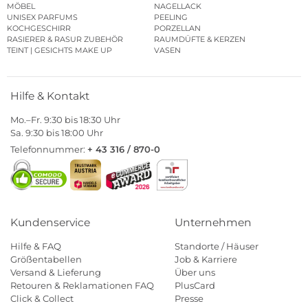
MÖBEL
NAGELLACK
UNISEX PARFUMS
PEELING
KOCHGESCHIRR
PORZELLAN
RASIERER & RASUR ZUBEHÖR
RAUMDÜFTE & KERZEN
TEINT | GESICHTS MAKE UP
VASEN
Hilfe & Kontakt
Mo.–Fr. 9:30 bis 18:30 Uhr
Sa. 9:30 bis 18:00 Uhr
Telefonnummer:
+ 43 316 / 870-0
Kundenservice
Unternehmen
Hilfe & FAQ
Standorte / Häuser
Größentabellen
Job & Karriere
Versand & Lieferung
Über uns
Retouren & Reklamationen FAQ
PlusCard
Click & Collect
Presse