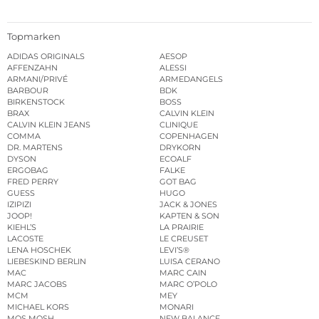
Topmarken
ADIDAS ORIGINALS
AESOP
AFFENZAHN
ALESSI
ARMANI/PRIVÉ
ARMEDANGELS
BARBOUR
BDK
BIRKENSTOCK
BOSS
BRAX
CALVIN KLEIN
CALVIN KLEIN JEANS
CLINIQUE
COMMA
COPENHAGEN
DR. MARTENS
DRYKORN
DYSON
ECOALF
ERGOBAG
FALKE
FRED PERRY
GOT BAG
GUESS
HUGO
IZIPIZI
JACK & JONES
JOOP!
KAPTEN & SON
KIEHL’S
LA PRAIRIE
LACOSTE
LE CREUSET
LENA HOSCHEK
LEVI’S®
LIEBESKIND BERLIN
LUISA CERANO
MAC
MARC CAIN
MARC JACOBS
MARC O’POLO
MCM
MEY
MICHAEL KORS
MONARI
MOS MOSH
NEW BALANCE