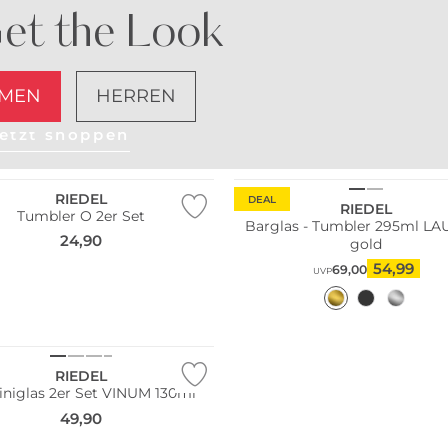
et the Look
MEN
HERREN
etzt shoppen
RIEDEL
DEAL
RIEDEL
Tumbler O 2er Set
Barglas - Tumbler 295ml L
24,90
gold
54,99
69,00
UVP
Pack
RIEDEL
iniglas 2er Set VINUM 130ml
49,90