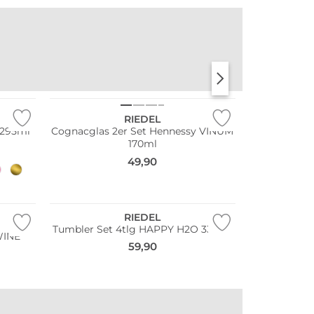
Multi Pack
STANLEY
KKNEKKI
RIEDEL
 295ml
Cognacglas 2er Set Hennessy VINUM
170ml
49,90
RIEDEL
Tumbler Set 4tlg HAPPY H2O 330ml
WINE
59,90