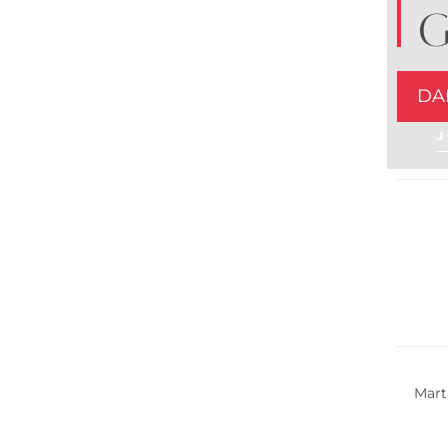
G
DA
J
Multi 
Mart