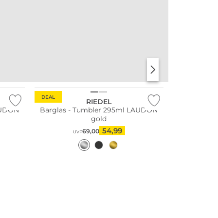
DEAL
RIEDEL
AUDON
Barglas - Tumbler 295ml LAUDON
gold
54,99
69,00
UVP