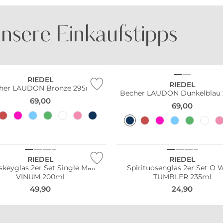
nsere Einkaufstipps
BE FAMOUS
DOCK AND BAY
RIEDEL
RIEDEL
her LAUDON Bronze 295ml
Becher LAUDON Dunkelblau
69,00
69,00
Pack
Multi Pack
RIEDEL
RIEDEL
keyglas 2er Set Single Malt
Spirituosenglas 2er Set O 
VINUM 200ml
TUMBLER 235ml
49,90
24,90