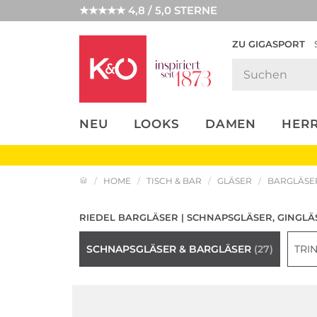
★★★★★ 4,8 / 5,0 STERNE
ZU GIGASPORT
FASHION-
UNSERE APP
CLICK &
CLICK &
TRENDS
COLLECT
RESERVE
NEU
LOOKS
DAMEN
HER
HOME
TISCH & BAR
GLÄSER
BARGLÄSER
RIEDEL BARGLÄSER | SCHNAPSGLÄSER, GINGLÄ
SCHNAPSGLÄSER & BARGLÄSER
(27)
TRI