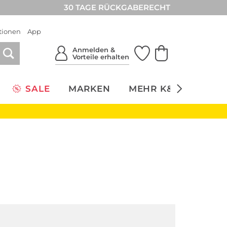
30 TAGE RÜCKGABERECHT
tionen
App
Anmelden &
Vorteile erhalten
SALE
MARKEN
MEHR K&Ö
NACH