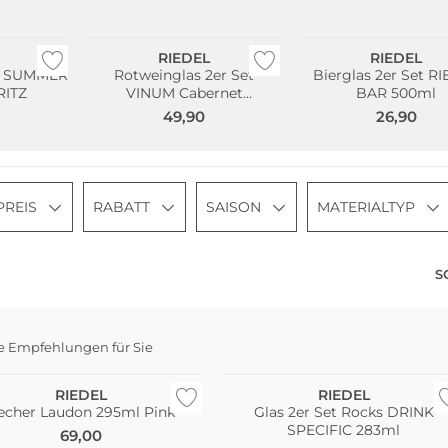
Multi Pack
Multi Pack
RIEDEL
RIEDEL
lg. SUMMER
Rotweinglas 2er Set
Bierglas 2er Set R
RITZ
VINUM Cabernet
BAR 500ml
Sauvignon / Merlot 610ml
49,90
26,90
PREIS
RABATT
SAISON
MATERIALTYP
S
e Empfehlungen für Sie
Multi Pack
RIEDEL
RIEDEL
echer Laudon 295ml Pink
Glas 2er Set Rocks DRINK
SPECIFIC 283ml
69,00