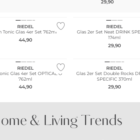
29,90
Pack
Multi Pack
RIEDEL
RIEDEL
n Tonic Glas 4er Set 762ml
Glas 2er Set Neat DRINK SP
174ml
44,90
29,90
Pack
Multi Pack
RIEDEL
RIEDEL
Tonic Glas 4er Set OPTICAL O
Glas 2er Set Double Rocks 
762ml
SPECIFIC 370ml
44,90
29,90
ome & Living Trends