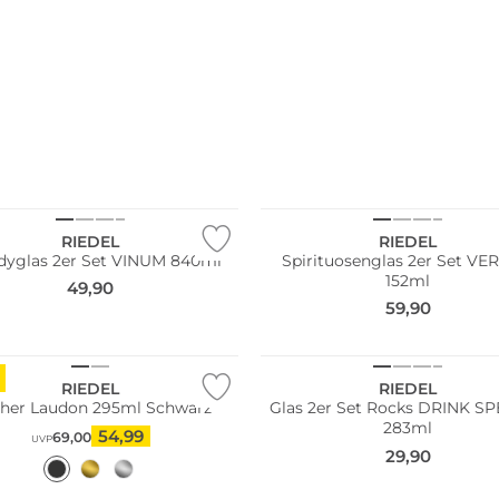
Pack
Multi Pack
RIEDEL
RIEDEL
dyglas 2er Set VINUM 840ml
Spirituosenglas 2er Set VE
152ml
49,90
59,90
Multi Pack
RIEDEL
RIEDEL
her Laudon 295ml Schwarz
Glas 2er Set Rocks DRINK SP
283ml
54,99
69,00
UVP
29,90