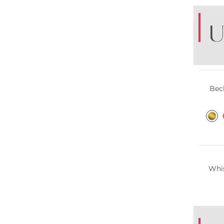
U
Bec
Multi 
Whis