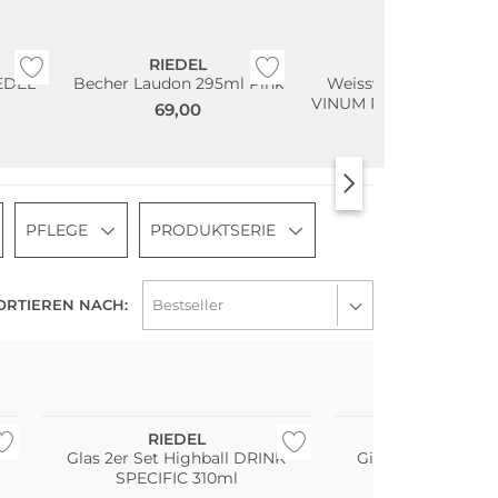
Multi Pack
RIEDEL
RIEDEL
IEDEL
Becher Laudon 295ml Pink
Weissweinglas 2er Se
VINUM Riesling Grand 
69,00
/ Zinfandel 400ml
49,90
PFLEGE
PRODUKTSERIE
ORTIEREN NACH:
Multi Pack
Multi Pack
RIEDEL
RIEDEL
Glas 2er Set Highball DRINK
Gin Tonic Glas 4e
SPECIFIC 310ml
44,90