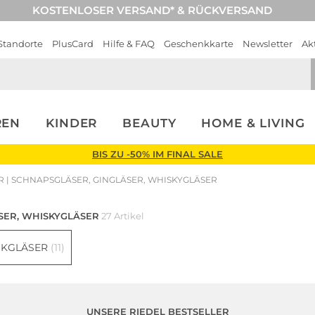
KOSTENLOSER VERSAND* & RÜCKVERSAND
Standorte
PlusCard
Hilfe & FAQ
Geschenkkarte
Newsletter
Ak
REN
KINDER
BEAUTY
HOME & LIVING
BIS ZU -50% IM FINAL SALE
 | SCHNAPSGLÄSER, GINGLÄSER, WHISKYGLÄSER
SER, WHISKYGLÄSER
27 Artikel
NKGLÄSER
(11)
UNSERE RIEDEL BESTSELLER