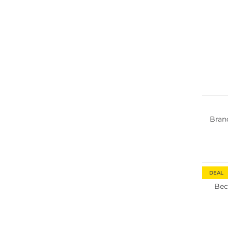
Multi 
Bran
DEAL
Bec