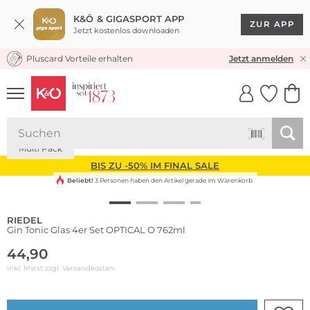
K&Ö & GIGASPORT APP
ZUR APP
Jetzt kostenlos downloaden
Pluscard Vorteile erhalten
KOSTENLOSER VERSAND* & RÜCKVERSAND
Jetzt anmelden
UNSERE APP
CLICK &
CLICK &
COLLECT
RESERVE
Multi Pack
BIS ZU -50% IM FINAL SALE
Beliebt!
3 Personen haben den Artikel gerade im Warenkorb
RIEDEL
Gin Tonic Glas 4er Set OPTICAL O 762ml
44,90
inkl. Mwst zzgl.
Versandkosten