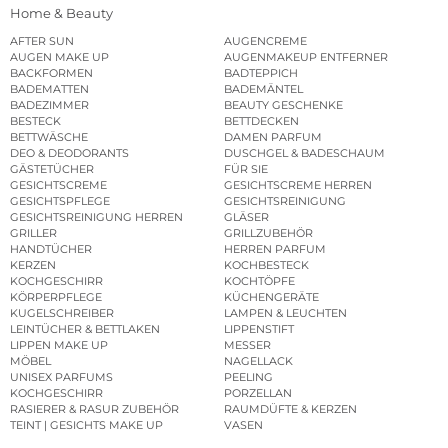
Home & Beauty
AFTER SUN
AUGENCREME
AUGEN MAKE UP
AUGENMAKEUP ENTFERNER
BACKFORMEN
BADTEPPICH
BADEMATTEN
BADEMÄNTEL
BADEZIMMER
BEAUTY GESCHENKE
BESTECK
BETTDECKEN
BETTWÄSCHE
DAMEN PARFUM
DEO & DEODORANTS
DUSCHGEL & BADESCHAUM
GÄSTETÜCHER
FÜR SIE
GESICHTSCREME
GESICHTSCREME HERREN
GESICHTSPFLEGE
GESICHTSREINIGUNG
GESICHTSREINIGUNG HERREN
GLÄSER
GRILLER
GRILLZUBEHÖR
HANDTÜCHER
HERREN PARFUM
KERZEN
KOCHBESTECK
KOCHGESCHIRR
KOCHTÖPFE
KÖRPERPFLEGE
KÜCHENGERÄTE
KUGELSCHREIBER
LAMPEN & LEUCHTEN
LEINTÜCHER & BETTLAKEN
LIPPENSTIFT
LIPPEN MAKE UP
MESSER
MÖBEL
NAGELLACK
UNISEX PARFUMS
PEELING
KOCHGESCHIRR
PORZELLAN
RASIERER & RASUR ZUBEHÖR
RAUMDÜFTE & KERZEN
TEINT | GESICHTS MAKE UP
VASEN