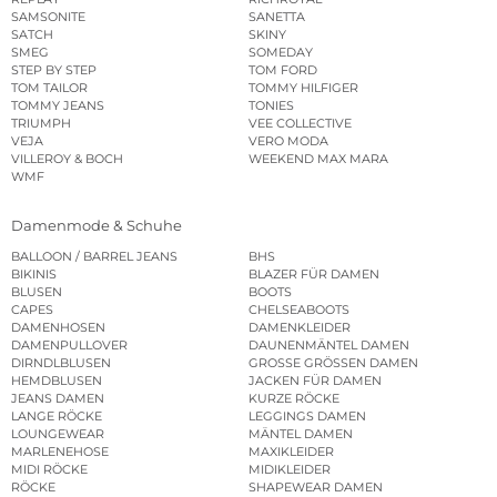
SAMSONITE
SANETTA
SATCH
SKINY
SMEG
SOMEDAY
STEP BY STEP
TOM FORD
TOM TAILOR
TOMMY HILFIGER
TOMMY JEANS
TONIES
TRIUMPH
VEE COLLECTIVE
VEJA
VERO MODA
VILLEROY & BOCH
WEEKEND MAX MARA
WMF
Damenmode & Schuhe
BALLOON / BARREL JEANS
BHS
BIKINIS
BLAZER FÜR DAMEN
BLUSEN
BOOTS
CAPES
CHELSEABOOTS
DAMENHOSEN
DAMENKLEIDER
DAMENPULLOVER
DAUNENMÄNTEL DAMEN
DIRNDLBLUSEN
GROSSE GRÖSSEN DAMEN
HEMDBLUSEN
JACKEN FÜR DAMEN
JEANS DAMEN
KURZE RÖCKE
LANGE RÖCKE
LEGGINGS DAMEN
LOUNGEWEAR
MÄNTEL DAMEN
MARLENEHOSE
MAXIKLEIDER
MIDI RÖCKE
MIDIKLEIDER
RÖCKE
SHAPEWEAR DAMEN