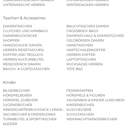
UNTERWÄSCHE HERREN
WINTERJACKEN HERREN
Taschen & Accessoires
DAMENTASCHEN
BAUCHTASCHEN DAMEN
CLUTCHES UND MINIBAGS
CROSSBODY BAGS
DAMENRUCKSÄCKE
DAMENSCHALS & DAMENTÜCHER
SHOPPER
GELDBÖRSEN DAMEN
HANDSCHUHE DAMEN
HANDTASCHEN
HERREN REISETASCHEN
HARTSCHALENKOFFER
KOFFER UND TROLLEYS
HERREN KOFFER
HERREN KULTURBEUTEL
LAPTOPTASCHEN
REISEGEPÄCK DAMEN
RUCKSÄCKE HERREN
BAUCH- & GÜRTELTASCHEN
TOTE BAG
Kinder
BILDERBÜCHER
FEDERMAPPEN
HÖRSPIELBOXEN
HÖRSPIELE & FIGUREN
HÖRSPIEL ZUBEHÖR
JAUSENBOX & KINDER LUNCHBOX
JUGENDBÜCHER
KINDERBÜCHER
KINDERGARTENRUCKSACK | KINDERGARTENBEUTEL
KUSCHELTIERE
SACHBÜCHER & KINDERLEXIKA
SCHULTASCHEN
TURNBEUTEL & SPORTTASCHEN
WEIHNACHTSKINDERBÜCHER
KLEIDER