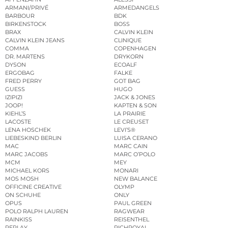
ARMANI/PRIVÉ
ARMEDANGELS
BARBOUR
BDK
BIRKENSTOCK
BOSS
BRAX
CALVIN KLEIN
CALVIN KLEIN JEANS
CLINIQUE
COMMA
COPENHAGEN
DR. MARTENS
DRYKORN
DYSON
ECOALF
ERGOBAG
FALKE
FRED PERRY
GOT BAG
GUESS
HUGO
IZIPIZI
JACK & JONES
JOOP!
KAPTEN & SON
KIEHL’S
LA PRAIRIE
LACOSTE
LE CREUSET
LENA HOSCHEK
LEVI’S®
LIEBESKIND BERLIN
LUISA CERANO
MAC
MARC CAIN
MARC JACOBS
MARC O’POLO
MCM
MEY
MICHAEL KORS
MONARI
MOS MOSH
NEW BALANCE
OFFICINE CREATIVE
OLYMP
ON SCHUHE
ONLY
OPUS
PAUL GREEN
POLO RALPH LAUREN
RAGWEAR
RAINKISS
REISENTHEL
REPLAY
RICHROYAL