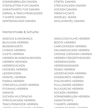
SONNENBRILLEN DAMEN
STIEFEL DAMEN
STIEFELETTEN FÜR DAMEN
STRICKJACKEN DAMEN
SWEATSHIRTS FÜR DAMEN
SOCKEN DAMEN
DIRNDL & TRACHTENKLEIDER
TRENCHCOATS
T-SHIRTS DAMEN
WIDELEG JEANS
WINTERJACKEN DAMEN
WOLLMÄNTEL DAMEN
Herrenmode & Schuhe
ANZÜGE & SMOKINGS
ANZUGSSCHUHE HERREN
BLOUSON HERREN
BOOTS HERREN
BOXERSHORTS
CARGOHOSEN HERREN
CHINOS HERREN
DAUNENJACKEN HERREN
GILETS HERREN
GROSSE GRÖSSEN HERREN
HERREN BUSINESSHEMDEN
HERREN FREIZEITHEMDEN
HERREN HEMDEN
HERRENHOSEN
HERRENJACKEN
HERRENSNEAKER
HOODIES HERREN
JEANS HERREN
LEDERHOSEN
LEDERJACKEN HERREN
MÄNTEL HERREN
OVERSHIRTS HERREN
PARKA HERREN
POLOSHIRTS HERREN
STRICKPULLOVER HERREN
PULLUNDER HERREN
PYJAMAS HERREN
RUCKSÄCKE HERREN
SAKKOS
SOCKEN HERREN
SOCKEN MULTIPACKS
SONNENBRILLEN HERREN
STRICKJACKEN HERREN
SWEATSHIRTS
TRACHTENMODE HERREN
T-SHIRTS HERREN
ÜBERGANGSJACKEN HERREN
UNTERHEMDEN HERREN