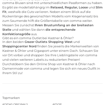
comma Blusen sind mit unterschiedlichen Passformen zu haben.
Es gibt sie modellabhängig im
Relaxed, Regular, Loose
und
Slim
Fit
, weshalb die Cuts variieren. Neben einem Blick auf die
Rückenlänge des gewünschten Modells vom Kragenansatz bis
zum Saumende hilft die Größentabelle von comma weiter.
Messen Sie zunächst
Ihren Brustumfang an der breitesten
Stelle
und wählen Sie dann
die entsprechende
Konfektionsgröße
aus.
Gibt es ein comma Outlet bei Kastner & Öhler?
In den beiden
Grazer
Outlets Shopping West
und
Shoppingcenter Nord
finden Sie jeweils die Markenwelten von
Kastner & Öhler und Gigasport unter einem Dach. Schauen Sie
vor Ort vorbei und shoppen Sie Ihre Lieblingsteile von comma
und vielen weiteren Labels zu reduzierten Preisen!
Durchstöbern Sie den Online Shop von Kastner & Öhler nach
Damenmode von comma und legen Sie sich ein neues Outfit in
Ihrem Stil zu!
Topmarken
ADIDAS ORIGINALS
AESOP