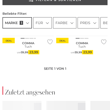
Beliebte Filter:
MARKE
1
FÜR
FARBE
PREIS
BES
Fashion Tipp
Nachhaltig
Nachhaltig
DEAL
DEAL
COMMA
COMMA
Tuch
Tuch
23,99
23,99
39,99
39,99
UVP
UVP
SEITE 1 VON 1
Zuletzt angesehen