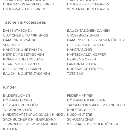
ÜBERGANGSJACKEN HERREN
UNTERHEMDEN HERREN
UNTERWÄSCHE HERREN
WINTERJACKEN HERREN
Taschen & Accessoires
DAMENTASCHEN
BAUCHTASCHEN DAMEN
CLUTCHES UND MINIBAGS
CROSSBODY BAGS
DAMENRUCKSÄCKE
DAMENSCHALS & DAMENTÜCHER
SHOPPER
GELDBÖRSEN DAMEN
HANDSCHUHE DAMEN
HANDTASCHEN
HERREN REISETASCHEN
HARTSCHALENKOFFER
KOFFER UND TROLLEYS
HERREN KOFFER
HERREN KULTURBEUTEL
LAPTOPTASCHEN
REISEGEPÄCK DAMEN
RUCKSÄCKE HERREN
BAUCH- & GÜRTELTASCHEN
TOTE BAG
Kinder
BILDERBÜCHER
FEDERMAPPEN
HÖRSPIELBOXEN
HÖRSPIELE & FIGUREN
HÖRSPIEL ZUBEHÖR
JAUSENBOX & KINDER LUNCHBOX
JUGENDBÜCHER
KINDERBÜCHER
KINDERGARTENRUCKSACK | KINDERGARTENBEUTEL
KUSCHELTIERE
SACHBÜCHER & KINDERLEXIKA
SCHULTASCHEN
TURNBEUTEL & SPORTTASCHEN
WEIHNACHTSKINDERBÜCHER
KLEIDER