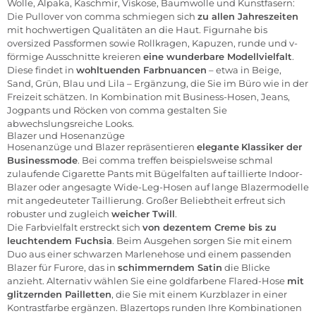
Wolle, Alpaka, Kaschmir, Viskose, Baumwolle und Kunstfasern:
Die
Pullover
von comma schmiegen sich
zu allen Jahreszeiten
mit hochwertigen Qualitäten an die Haut. Figurnahe bis
oversized Passformen sowie Rollkragen, Kapuzen, runde und v-
förmige Ausschnitte kreieren
eine wunderbare Modellvielfalt
.
Diese findet in
wohltuenden Farbnuancen
– etwa in Beige,
Sand, Grün, Blau und Lila – Ergänzung, die Sie im Büro wie in der
Freizeit schätzen. In Kombination mit Business-Hosen, Jeans,
Jogpants und Röcken von comma gestalten Sie
abwechslungsreiche Looks.
Blazer und Hosenanzüge
Hosenanzüge und Blazer repräsentieren
elegante
Klassiker der
Businessmode
. Bei comma treffen beispielsweise schmal
zulaufende Cigarette Pants mit Bügelfalten auf taillierte Indoor-
Blazer oder angesagte Wide-Leg-Hosen auf lange Blazermodelle
mit angedeuteter Taillierung. Großer Beliebtheit erfreut sich
robuster und zugleich
weicher Twill
.
Die Farbvielfalt erstreckt sich
von dezentem Creme bis zu
leuchtendem Fuchsia
. Beim Ausgehen sorgen Sie mit einem
Duo aus einer schwarzen Marlenehose und einem passenden
Blazer für Furore, das in
schimmerndem Satin
die Blicke
anzieht. Alternativ wählen Sie eine goldfarbene Flared-Hose
mit
glitzernden Pailletten
, die Sie mit einem Kurzblazer in einer
Kontrastfarbe ergänzen. Blazertops runden Ihre Kombinationen