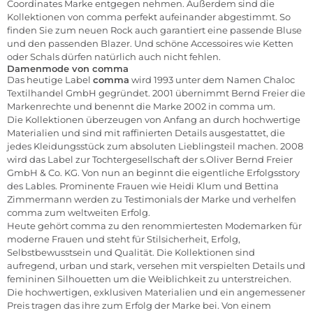
Coordinates Marke entgegen nehmen. Außerdem sind die
Kollektionen von comma perfekt aufeinander abgestimmt. So
finden Sie zum neuen Rock auch garantiert eine passende
Bluse
und den passenden
Blazer
. Und schöne
Accessoires
wie Ketten
oder Schals dürfen natürlich auch nicht fehlen.
Damenmode von comma
Das heutige Label
comma
wird 1993 unter dem Namen Chaloc
Textilhandel GmbH gegründet. 2001 übernimmt Bernd Freier die
Markenrechte und benennt die Marke 2002 in comma um.
Die Kollektionen überzeugen von Anfang an durch hochwertige
Materialien und sind mit raffinierten Details ausgestattet, die
jedes Kleidungsstück zum absoluten Lieblingsteil machen. 2008
wird das Label zur Tochtergesellschaft der s.Oliver Bernd Freier
GmbH & Co. KG. Von nun an beginnt die eigentliche Erfolgsstory
des Lables. Prominente Frauen wie Heidi Klum und Bettina
Zimmermann werden zu Testimonials der Marke und verhelfen
comma zum weltweiten Erfolg.
Heute gehört comma zu den renommiertesten Modemarken für
moderne
Frauen
und steht für Stilsicherheit, Erfolg,
Selbstbewusstsein und Qualität. Die Kollektionen sind
aufregend, urban und stark, versehen mit verspielten Details und
femininen Silhouetten um die Weiblichkeit zu unterstreichen.
Die hochwertigen, exklusiven Materialien und ein angemessener
Preis tragen das ihre zum Erfolg der Marke bei. Von einem