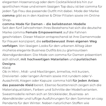
eleganten Hosenanzug oder dem Cocktailkleid bis hin zur
sportlichen Hose und einem lässigen Top dazu ist bei comma für
jeden Typ Frau das passende Outfit mit dabei. Mode der Marke
comma
gibt es in den
Kastner & Öhler Filialen
sowie im
Online
Shop
.
comma Mode für Damen – die beliebtesten Modelle
Seit den fünf Jahrzehnten ihres Bestehens hat sich die deutsche
Marke comma
Female Empowerment
auf die Fahnen
geschrieben. Dieser Mission entsprechend ist ihre
Damenmode
für Frauen konzipiert, die
selbstbewusst ihren eigenen Weg
verfolgen
. Von lässigen Looks für den urbanen Alltag über
mühelos elegante Business Outfits bis zu glamourösen
Abendgarderoben: Die Mode von comma für Damen präsentiert
sich stilvoll,
mit hochwertigen Materialien
und
puristischen
Designs
.
Kleid
Ob in Mini-, Midi- und Maxilängen, ärmellos, mit kurzen,
Dreiviertel- oder langen Ärmeln sowie mit rundem oder V-
Ausschnitt, Kragen oder Kapuze: comma hält
für jeden Anlass
das passende Kleid
bereit. Ebenso facettenreich zeigen sich die
Materialqualitäten, Farben und Schnitte der Modellvarianten.
Sweatmodelle reihen sich an Strickkleider, Business- an
Abendkleider und luftige Ausführungen für den Sommer an cosy
Pendants für den Winter. Neben natürlichen Stoffen wie