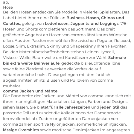
ab.
Hose
Bei den Hosen entdecken Sie Modelle in vielerlei Spielarten. Das
Label bietet Ihnen eine Fülle an
Business-Hosen, Chinos und
Culottes
, gefolgt von
Lederhosen, Jogpants und Leggings
. 7/8-
Hosen und Shorts komplettieren das Sortiment. Das breit
gefächerte Angebot an Hosen von comma lässt kaum Wünsche
offen. Aus den Passformen wählen Sie zwischen Regular, Relaxed,
Loose, Slim, Extraslim, Skinny und Shapeskinny Ihren Favoriten.
Bei den Materialbeschaffenheiten stehen Leinen, Lyocell,
Viskose, Wolle, Baumwolle und Kunstfasern zur Wahl.
Schmale
bis extra weite Beinverläufe
, gedeckte bis leuchtende Töne
sowie feine Zierdetails erwecken die Vorfreude auf
variantenreiche Looks. Diese gelingen mit den farblich
abgestimmten Shirts, Blusen und Pullovern von comma
mühelos.
comma Jacken und Mäntel
Die Bandbreite der Jacken und Mäntel von comma kann sich mit
ihren mannigfaltigen Materialien, Längen, Farben und Designs
sehen lassen. Sie bietet
für alle Jahreszeiten
und
jeden Stil
das
passende Teil und rundet die Kollektionen der Damenmode
formvollendet ab. Zu den ungefütterten Damenjacken von
comma zählen sportive Nylonjacken, sommerliche Shirtjacken,
lässige Overshirts
sowie modische Denimjacken im angesagten