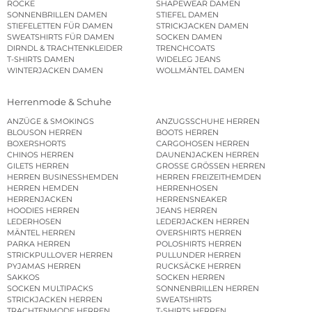
RÖCKE
SHAPEWEAR DAMEN
SONNENBRILLEN DAMEN
STIEFEL DAMEN
STIEFELETTEN FÜR DAMEN
STRICKJACKEN DAMEN
SWEATSHIRTS FÜR DAMEN
SOCKEN DAMEN
DIRNDL & TRACHTENKLEIDER
TRENCHCOATS
T-SHIRTS DAMEN
WIDELEG JEANS
WINTERJACKEN DAMEN
WOLLMÄNTEL DAMEN
Herrenmode & Schuhe
ANZÜGE & SMOKINGS
ANZUGSSCHUHE HERREN
BLOUSON HERREN
BOOTS HERREN
BOXERSHORTS
CARGOHOSEN HERREN
CHINOS HERREN
DAUNENJACKEN HERREN
GILETS HERREN
GROSSE GRÖSSEN HERREN
HERREN BUSINESSHEMDEN
HERREN FREIZEITHEMDEN
HERREN HEMDEN
HERRENHOSEN
HERRENJACKEN
HERRENSNEAKER
HOODIES HERREN
JEANS HERREN
LEDERHOSEN
LEDERJACKEN HERREN
MÄNTEL HERREN
OVERSHIRTS HERREN
PARKA HERREN
POLOSHIRTS HERREN
STRICKPULLOVER HERREN
PULLUNDER HERREN
PYJAMAS HERREN
RUCKSÄCKE HERREN
SAKKOS
SOCKEN HERREN
SOCKEN MULTIPACKS
SONNENBRILLEN HERREN
STRICKJACKEN HERREN
SWEATSHIRTS
TRACHTENMODE HERREN
T-SHIRTS HERREN