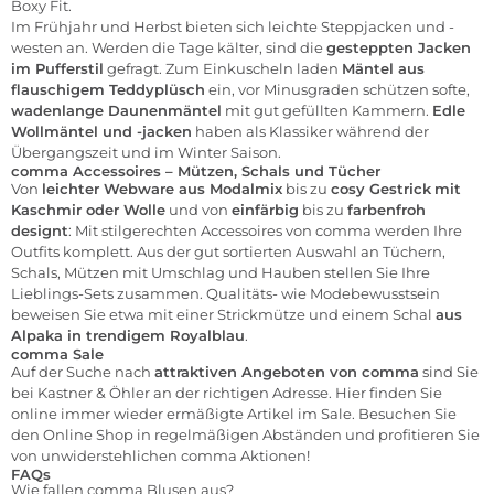
Boxy Fit.
Im Frühjahr und Herbst bieten sich leichte Steppjacken und -
westen an. Werden die Tage kälter, sind die
gesteppten Jacken
im Pufferstil
gefragt. Zum Einkuscheln laden
Mäntel aus
flauschigem Teddyplüsch
ein, vor Minusgraden schützen softe,
wadenlange Daunenmäntel
mit gut gefüllten Kammern.
Edle
Wollmäntel und -jacken
haben als Klassiker während der
Übergangszeit und im Winter Saison.
comma Accessoires – Mützen, Schals und Tücher
Von
leichter Webware aus Modalmix
bis zu
cosy Gestrick
mit
Kaschmir oder Wolle
und von
einfärbig
bis zu
farbenfroh
designt
: Mit stilgerechten Accessoires von comma werden Ihre
Outfits komplett. Aus der gut sortierten Auswahl an Tüchern,
Schals, Mützen mit Umschlag und Hauben stellen Sie Ihre
Lieblings-Sets zusammen. Qualitäts- wie Modebewusstsein
beweisen Sie etwa mit einer Strickmütze und einem Schal
aus
Alpaka in trendigem Royalblau
.
comma Sale
Auf der Suche nach
attraktiven Angeboten von comma
sind Sie
bei Kastner & Öhler an der richtigen Adresse. Hier finden Sie
online immer wieder ermäßigte Artikel im
Sale
. Besuchen Sie
den Online Shop in regelmäßigen Abständen und profitieren Sie
von unwiderstehlichen comma Aktionen!
FAQs
Wie fallen comma Blusen aus?