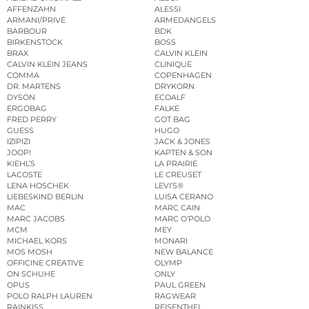
AFFENZAHN
ALESSI
ARMANI/PRIVÉ
ARMEDANGELS
BARBOUR
BDK
BIRKENSTOCK
BOSS
BRAX
CALVIN KLEIN
CALVIN KLEIN JEANS
CLINIQUE
COMMA
COPENHAGEN
DR. MARTENS
DRYKORN
DYSON
ECOALF
ERGOBAG
FALKE
FRED PERRY
GOT BAG
GUESS
HUGO
IZIPIZI
JACK & JONES
JOOP!
KAPTEN & SON
KIEHL’S
LA PRAIRIE
LACOSTE
LE CREUSET
LENA HOSCHEK
LEVI’S®
LIEBESKIND BERLIN
LUISA CERANO
MAC
MARC CAIN
MARC JACOBS
MARC O’POLO
MCM
MEY
MICHAEL KORS
MONARI
MOS MOSH
NEW BALANCE
OFFICINE CREATIVE
OLYMP
ON SCHUHE
ONLY
OPUS
PAUL GREEN
POLO RALPH LAUREN
RAGWEAR
RAINKISS
REISENTHEL