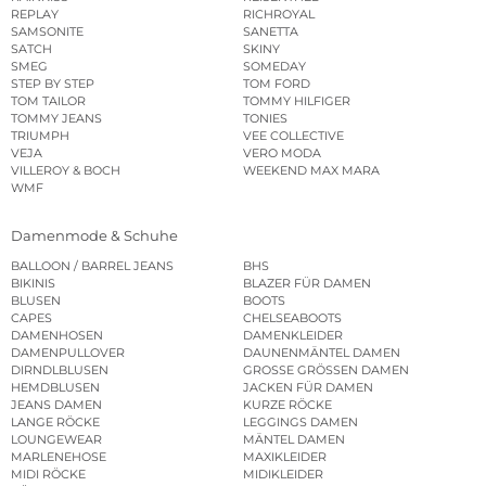
REPLAY
RICHROYAL
SAMSONITE
SANETTA
SATCH
SKINY
SMEG
SOMEDAY
STEP BY STEP
TOM FORD
TOM TAILOR
TOMMY HILFIGER
TOMMY JEANS
TONIES
TRIUMPH
VEE COLLECTIVE
VEJA
VERO MODA
VILLEROY & BOCH
WEEKEND MAX MARA
WMF
Damenmode & Schuhe
BALLOON / BARREL JEANS
BHS
BIKINIS
BLAZER FÜR DAMEN
BLUSEN
BOOTS
CAPES
CHELSEABOOTS
DAMENHOSEN
DAMENKLEIDER
DAMENPULLOVER
DAUNENMÄNTEL DAMEN
DIRNDLBLUSEN
GROSSE GRÖSSEN DAMEN
HEMDBLUSEN
JACKEN FÜR DAMEN
JEANS DAMEN
KURZE RÖCKE
LANGE RÖCKE
LEGGINGS DAMEN
LOUNGEWEAR
MÄNTEL DAMEN
MARLENEHOSE
MAXIKLEIDER
MIDI RÖCKE
MIDIKLEIDER