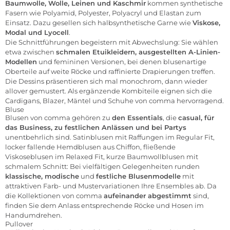
Baumwolle, Wolle, Leinen und Kaschmir
kommen synthetische
Fasern wie Polyamid, Polyester, Polyacryl und Elastan zum
Einsatz. Dazu gesellen sich halbsynthetische Garne wie
Viskose,
Modal und Lyocell
.
Die Schnittführungen begeistern mit Abwechslung: Sie wählen
etwa zwischen
schmalen Etuikleidern, ausgestellten A-Linien-
Modellen
und femininen Versionen, bei denen blusenartige
Oberteile auf weite Röcke und raffinierte Drapierungen treffen.
Die Dessins präsentieren sich mal monochrom, dann wieder
allover gemustert. Als ergänzende Kombiteile eignen sich die
Cardigans, Blazer, Mäntel und Schuhe von comma hervorragend.
Bluse
Blusen
von comma gehören zu
den Essentials
, die
casual, für
das Business, zu festlichen Anlässen und bei Partys
unentbehrlich sind. Satinblusen mit Raffungen im Regular Fit,
locker fallende Hemdblusen aus Chiffon, fließende
Viskoseblusen im Relaxed Fit, kurze Baumwollblusen mit
schmalem Schnitt: Bei vielfältigen Gelegenheiten runden
klassische, modische
und
festliche Blusenmodelle
mit
attraktiven Farb- und Mustervariationen Ihre Ensembles ab. Da
die Kollektionen von comma
aufeinander abgestimmt
sind,
finden Sie dem Anlass entsprechende Röcke und Hosen im
Handumdrehen.
Pullover