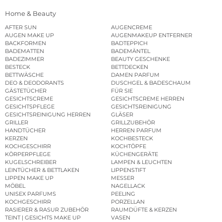
Home & Beauty
AFTER SUN
AUGENCREME
AUGEN MAKE UP
AUGENMAKEUP ENTFERNER
BACKFORMEN
BADTEPPICH
BADEMATTEN
BADEMÄNTEL
BADEZIMMER
BEAUTY GESCHENKE
BESTECK
BETTDECKEN
BETTWÄSCHE
DAMEN PARFUM
DEO & DEODORANTS
DUSCHGEL & BADESCHAUM
GÄSTETÜCHER
FÜR SIE
GESICHTSCREME
GESICHTSCREME HERREN
GESICHTSPFLEGE
GESICHTSREINIGUNG
GESICHTSREINIGUNG HERREN
GLÄSER
GRILLER
GRILLZUBEHÖR
HANDTÜCHER
HERREN PARFUM
KERZEN
KOCHBESTECK
KOCHGESCHIRR
KOCHTÖPFE
KÖRPERPFLEGE
KÜCHENGERÄTE
KUGELSCHREIBER
LAMPEN & LEUCHTEN
LEINTÜCHER & BETTLAKEN
LIPPENSTIFT
LIPPEN MAKE UP
MESSER
MÖBEL
NAGELLACK
UNISEX PARFUMS
PEELING
KOCHGESCHIRR
PORZELLAN
RASIERER & RASUR ZUBEHÖR
RAUMDÜFTE & KERZEN
TEINT | GESICHTS MAKE UP
VASEN