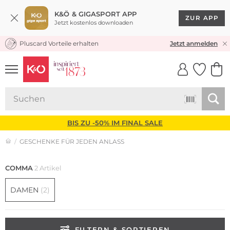
K&Ö & GIGASPORT APP
ZUR APP
Jetzt kostenlos downloaden
Pluscard Vorteile erhalten
KOSTENLOSER VERSAND* & RÜCKVERSAND
Jetzt anmelden
UNSERE APP
CLICK &
CLICK &
COLLECT
RESERVE
BIS ZU -50% IM FINAL SALE
GESCHENKE FÜR JEDEN ANLASS
COMMA
2 Artikel
DAMEN
(2)
FILTERN & SORTIEREN