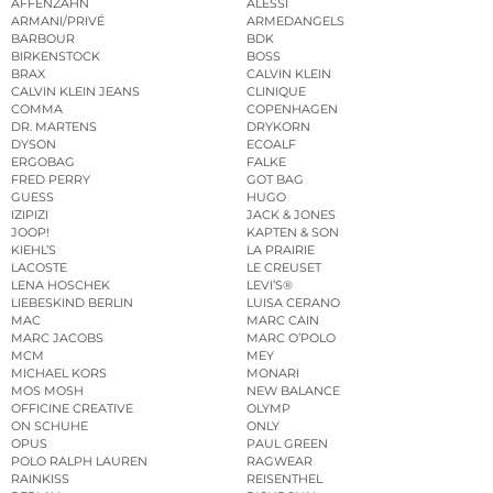
AFFENZAHN
ALESSI
ARMANI/PRIVÉ
ARMEDANGELS
BARBOUR
BDK
BIRKENSTOCK
BOSS
BRAX
CALVIN KLEIN
CALVIN KLEIN JEANS
CLINIQUE
COMMA
COPENHAGEN
DR. MARTENS
DRYKORN
DYSON
ECOALF
ERGOBAG
FALKE
FRED PERRY
GOT BAG
GUESS
HUGO
IZIPIZI
JACK & JONES
JOOP!
KAPTEN & SON
KIEHL’S
LA PRAIRIE
LACOSTE
LE CREUSET
LENA HOSCHEK
LEVI’S®
LIEBESKIND BERLIN
LUISA CERANO
MAC
MARC CAIN
MARC JACOBS
MARC O’POLO
MCM
MEY
MICHAEL KORS
MONARI
MOS MOSH
NEW BALANCE
OFFICINE CREATIVE
OLYMP
ON SCHUHE
ONLY
OPUS
PAUL GREEN
POLO RALPH LAUREN
RAGWEAR
RAINKISS
REISENTHEL