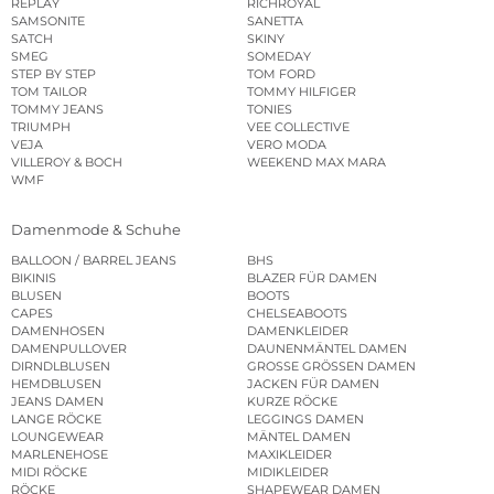
REPLAY
RICHROYAL
SAMSONITE
SANETTA
SATCH
SKINY
SMEG
SOMEDAY
STEP BY STEP
TOM FORD
TOM TAILOR
TOMMY HILFIGER
TOMMY JEANS
TONIES
TRIUMPH
VEE COLLECTIVE
VEJA
VERO MODA
VILLEROY & BOCH
WEEKEND MAX MARA
WMF
Damenmode & Schuhe
BALLOON / BARREL JEANS
BHS
BIKINIS
BLAZER FÜR DAMEN
BLUSEN
BOOTS
CAPES
CHELSEABOOTS
DAMENHOSEN
DAMENKLEIDER
DAMENPULLOVER
DAUNENMÄNTEL DAMEN
DIRNDLBLUSEN
GROSSE GRÖSSEN DAMEN
HEMDBLUSEN
JACKEN FÜR DAMEN
JEANS DAMEN
KURZE RÖCKE
LANGE RÖCKE
LEGGINGS DAMEN
LOUNGEWEAR
MÄNTEL DAMEN
MARLENEHOSE
MAXIKLEIDER
MIDI RÖCKE
MIDIKLEIDER
RÖCKE
SHAPEWEAR DAMEN