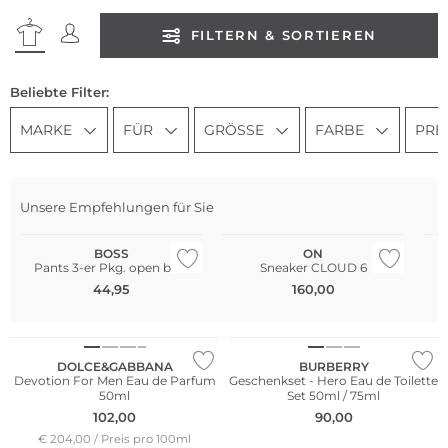
FILTERN & SORTIEREN
Beliebte Filter:
MARKE
FÜR
GRÖSSE
FARBE
PRE
Multi Pack
Unsere Empfehlungen für Sie
Bestseller
Bestseller
Mu
BOSS
ON
Pants 3-er Pkg. open blue
Sneaker CLOUD 6
44,95
160,00
Limited Edition
DOLCE&GABBANA
BURBERRY
Devotion For Men Eau de Parfum
Geschenkset - Hero Eau de Toilette
50ml
Set 50ml / 75ml
102,00
90,00
€ 204,00 / Preis pro 100ml