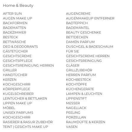
Home & Beauty
AFTER SUN
AUGENCREME
AUGEN MAKE UP
AUGENMAKEUP ENTFERNER
BACKFORMEN
BADTEPPICH
BADEMATTEN
BADEMÄNTEL
BADEZIMMER
BEAUTY GESCHENKE
BESTECK
BETTDECKEN
BETTWÄSCHE
DAMEN PARFUM
DEO & DEODORANTS
DUSCHGEL & BADESCHAUM
GÄSTETÜCHER
FÜR SIE
GESICHTSCREME
GESICHTSCREME HERREN
GESICHTSPFLEGE
GESICHTSREINIGUNG
GESICHTSREINIGUNG HERREN
GLÄSER
GRILLER
GRILLZUBEHÖR
HANDTÜCHER
HERREN PARFUM
KERZEN
KOCHBESTECK
KOCHGESCHIRR
KOCHTÖPFE
KÖRPERPFLEGE
KÜCHENGERÄTE
KUGELSCHREIBER
LAMPEN & LEUCHTEN
LEINTÜCHER & BETTLAKEN
LIPPENSTIFT
LIPPEN MAKE UP
MESSER
MÖBEL
NAGELLACK
UNISEX PARFUMS
PEELING
KOCHGESCHIRR
PORZELLAN
RASIERER & RASUR ZUBEHÖR
RAUMDÜFTE & KERZEN
TEINT | GESICHTS MAKE UP
VASEN