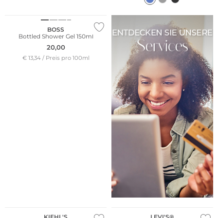
Bestseller
BOSS
Bottled Shower Gel 150ml
20,00
€ 13,34 / Preis pro 100ml
Multi Pack
KIEHL'S
LEVI'S®