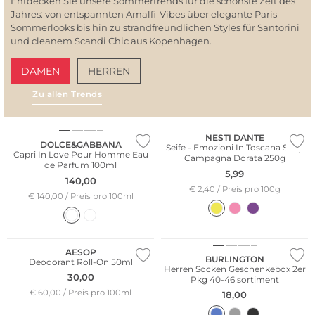
Entdecken Sie unsere Sommertrends für die schönste Zeit des
Jahres: von entspannten Amalfi-Vibes über elegante Paris-
Sommerlooks bis hin zu strandfreundlichen Styles für Santorini
und cleanem Scandi Chic aus Kopenhagen.
DAMEN
HERREN
Zu allen Trends
AMALFI VIBES
SAN
NESTI DANTE
DOLCE&GABBANA
Seife - Emozioni In Toscana Soap
Capri In Love Pour Homme Eau
Campagna Dorata 250g
de Parfum 100ml
5,99
140,00
€ 2,40 / Preis pro 100g
€ 140,00 / Preis pro 100ml
Multi Pack
AESOP
BURLINGTON
Deodorant Roll-On 50ml
Herren Socken Geschenkebox 2er
30,00
Pkg 40-46 sortiment
€ 60,00 / Preis pro 100ml
18,00