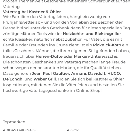
großen Themenwelt Geschenke mit einem Schwerpunkt auf den
Vatertag.
Vatertag bei Kastner & Öhler
Wie Familien den Vatertag feiern, hängt ein wenig vom
Frühjahrswetter ab – und von den Vorlieben des Beschenkten.
Deshalb sind unter den Geschenkideen für diesen speziellen Tag
zünftige Männer-Tools wie der
Holzkohle- und Elektrogriller
echte Klassiker, natürlich nebst Zubehör. Für Väter, die es mit
Familie oder Freunden ins Grüne zieht, ist ein
Picknick-Korb
ein
tolles Geschenk. Männer, die ihren eigenen Stil gefunden haben,
freuen sich über
Herren-Düfte
oder
Marken-Unterwäsche
.
Die schönsten Geschenke zum Vatertag machen lange Freude,
schon wegen der bekannten Marken, die für Qualität stehen.
Dazu gehören
Jean Paul Gaultier
,
Armani
,
Davidoff
,
HUGO
,
De’Longhi
und
Weber Grill
. Holen Sie sich bei Kastner & Öhler
Inspirationen, mit denen Sie die Väter feiern und bestellen Sie
hochwertige Vatertagsgeschenke im
Online Shop
!
Topmarken
ADIDAS ORIGINALS
AESOP