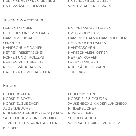
ÜBERGANGSJACKEN HERREN
UNTERHEMDEN HERREN
UNTERWÄSCHE HERREN
WINTERJACKEN HERREN
Taschen & Accessoires
DAMENTASCHEN
BAUCHTASCHEN DAMEN
CLUTCHES UND MINIBAGS
CROSSBODY BAGS
DAMENRUCKSÄCKE
DAMENSCHALS & DAMENTÜCHER
SHOPPER
GELDBÖRSEN DAMEN
HANDSCHUHE DAMEN
HANDTASCHEN
HERREN REISETASCHEN
HARTSCHALENKOFFER
KOFFER UND TROLLEYS
HERREN KOFFER
HERREN KULTURBEUTEL
LAPTOPTASCHEN
REISEGEPÄCK DAMEN
RUCKSÄCKE HERREN
BAUCH- & GÜRTELTASCHEN
TOTE BAG
Kinder
BILDERBÜCHER
FEDERMAPPEN
HÖRSPIELBOXEN
HÖRSPIELE & FIGUREN
HÖRSPIEL ZUBEHÖR
JAUSENBOX & KINDER LUNCHBOX
JUGENDBÜCHER
KINDERBÜCHER
KINDERGARTENRUCKSACK | KINDERGARTENBEUTEL
KUSCHELTIERE
SACHBÜCHER & KINDERLEXIKA
SCHULTASCHEN
TURNBEUTEL & SPORTTASCHEN
WEIHNACHTSKINDERBÜCHER
KLEIDER