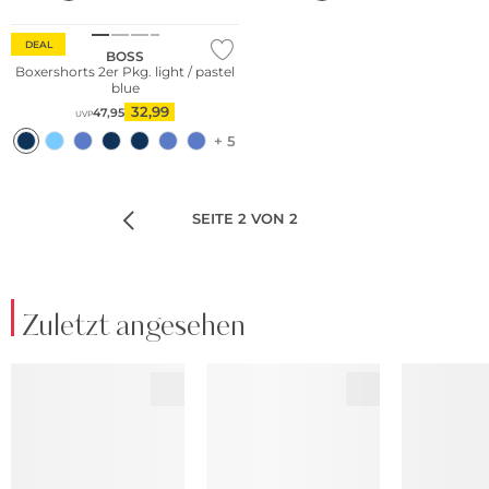
Multi Pack
DEAL
BOSS
Boxershorts 2er Pkg. light / pastel
blue
32,99
47,95
UVP
+ 5
SEITE 2 VON 2
Zuletzt angesehen