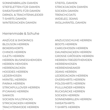
SONNENBRILLEN DAMEN
STIEFEL DAMEN
STIEFELETTEN FÜR DAMEN
STRICKJACKEN DAMEN
SWEATSHIRTS FÜR DAMEN
SOCKEN DAMEN
DIRNDL & TRACHTENKLEIDER
TRENCHCOATS
T-SHIRTS DAMEN
WIDELEG JEANS
WINTERJACKEN DAMEN
WOLLMÄNTEL DAMEN
Herrenmode & Schuhe
ANZÜGE & SMOKINGS
ANZUGSSCHUHE HERREN
BLOUSON HERREN
BOOTS HERREN
BOXERSHORTS
CARGOHOSEN HERREN
CHINOS HERREN
DAUNENJACKEN HERREN
GILETS HERREN
GROSSE GRÖSSEN HERREN
HERREN BUSINESSHEMDEN
HERREN FREIZEITHEMDEN
HERREN HEMDEN
HERRENHOSEN
HERRENJACKEN
HERRENSNEAKER
HOODIES HERREN
JEANS HERREN
LEDERHOSEN
LEDERJACKEN HERREN
MÄNTEL HERREN
OVERSHIRTS HERREN
PARKA HERREN
POLOSHIRTS HERREN
STRICKPULLOVER HERREN
PULLUNDER HERREN
PYJAMAS HERREN
RUCKSÄCKE HERREN
SAKKOS
SOCKEN HERREN
SOCKEN MULTIPACKS
SONNENBRILLEN HERREN
STRICKJACKEN HERREN
SWEATSHIRTS
TRACHTENMODE HERREN
T-SHIRTS HERREN