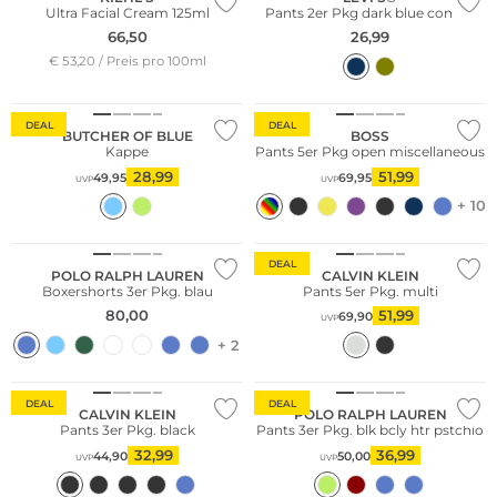
Ultra Facial Cream 125ml
Pants 2er Pkg dark blue combo
66,50
26,99
Multi Pack
€ 53,20 / Preis pro 100ml
Nur Online
DEAL
DEAL
BUTCHER OF BLUE
BOSS
Kappe
Pants 5er Pkg open miscellaneous
28,99
51,99
49,95
69,95
UVP
UVP
Multi Pack
+ 10
Multi Pack
Nur Online
DEAL
POLO RALPH LAUREN
CALVIN KLEIN
Boxershorts 3er Pkg. blau
Pants 5er Pkg. multi
80,00
51,99
69,90
UVP
+ 2
Multi Pack
Multi Pack
DEAL
DEAL
CALVIN KLEIN
POLO RALPH LAUREN
Pants 3er Pkg. black
Pants 3er Pkg. blk bcly htr pstchio
32,99
36,99
44,90
50,00
UVP
UVP