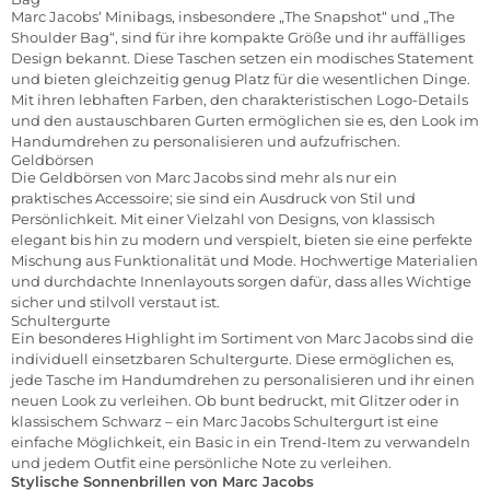
Marc Jacobs‘
Minibags
, insbesondere „The Snapshot“ und „The
Shoulder Bag“, sind für ihre kompakte Größe und ihr auffälliges
Design bekannt. Diese Taschen setzen ein modisches Statement
und bieten gleichzeitig genug Platz für die wesentlichen Dinge.
Mit ihren lebhaften Farben, den charakteristischen Logo-Details
und den austauschbaren Gurten ermöglichen sie es, den Look im
Handumdrehen zu personalisieren und aufzufrischen.
Geldbörsen
Die
Geldbörsen
von Marc Jacobs sind mehr als nur ein
praktisches Accessoire; sie sind ein Ausdruck von Stil und
Persönlichkeit. Mit einer Vielzahl von Designs, von klassisch
elegant bis hin zu modern und verspielt, bieten sie eine perfekte
Mischung aus Funktionalität und Mode. Hochwertige Materialien
und durchdachte Innenlayouts sorgen dafür, dass alles Wichtige
sicher und stilvoll verstaut ist.
Schultergurte
Ein besonderes Highlight im Sortiment von Marc Jacobs sind die
individuell einsetzbaren Schultergurte. Diese ermöglichen es,
jede Tasche im Handumdrehen zu personalisieren und ihr einen
neuen Look zu verleihen. Ob bunt bedruckt, mit Glitzer oder in
klassischem Schwarz – ein Marc Jacobs Schultergurt ist eine
einfache Möglichkeit, ein Basic in ein Trend-Item zu verwandeln
und jedem Outfit eine persönliche Note zu verleihen.
Stylische Sonnenbrillen von Marc Jacobs