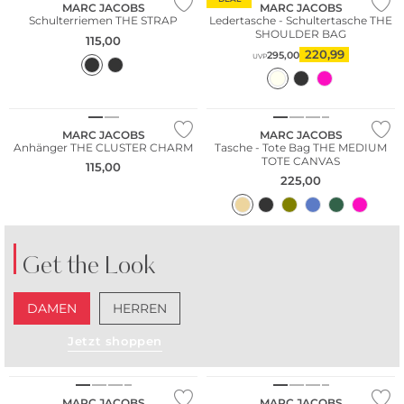
MARC JACOBS
MARC JACOBS
Schulterriemen THE STRAP
Ledertasche - Schultertasche THE
SHOULDER BAG
115,00
220,99
295,00
UVP
Bestseller
MARC JACOBS
MARC JACOBS
Anhänger THE CLUSTER CHARM
Tasche - Tote Bag THE MEDIUM
TOTE CANVAS
115,00
225,00
Get the Look
DAMEN
HERREN
Jetzt shoppen
Bestseller
MARC JACOBS
MARC JACOBS