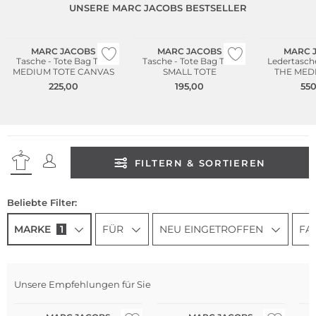
UNSERE MARC JACOBS BESTSELLER
Bestseller
Bestseller
Bestseller
MARC JACOBS
MARC JACOBS
MARC 
Tasche - Tote Bag THE
Tasche - Tote Bag THE
Ledertasche
MEDIUM TOTE CANVAS
SMALL TOTE
THE MED
LEA
225,00
195,00
550
FILTERN & SORTIEREN
Beliebte Filter:
MARKE
1
FÜR
NEU EINGETROFFEN
FA
Unsere Empfehlungen für Sie
Bestseller
Bestseller
Be