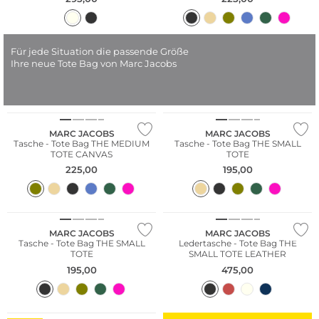
Für jede Situation die passende Größe
Ihre neue Tote Bag von Marc Jacobs
Bestseller
Bestseller
MARC JACOBS
MARC JACOBS
Tasche - Tote Bag THE MEDIUM
Tasche - Tote Bag THE SMALL
TOTE CANVAS
TOTE
225,00
195,00
Bestseller
MARC JACOBS
MARC JACOBS
Tasche - Tote Bag THE SMALL
Ledertasche - Tote Bag THE
TOTE
SMALL TOTE LEATHER
195,00
475,00