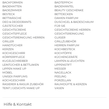
BACKFORMEN
BADTEPPICH
BADEMATTEN
BADEMÄNTEL
BADEZIMMER
BEAUTY GESCHENKE
BESTECK
BETTDECKEN
BETTWÄSCHE
DAMEN PARFUM
DEO & DEODORANTS
DUSCHGEL & BADESCHAUM
GÄSTETÜCHER
FÜR SIE
GESICHTSCREME
GESICHTSCREME HERREN
GESICHTSPFLEGE
GESICHTSREINIGUNG
GESICHTSREINIGUNG HERREN
GLÄSER
GRILLER
GRILLZUBEHÖR
HANDTÜCHER
HERREN PARFUM
KERZEN
KOCHBESTECK
KOCHGESCHIRR
KOCHTÖPFE
KÖRPERPFLEGE
KÜCHENGERÄTE
KUGELSCHREIBER
LAMPEN & LEUCHTEN
LEINTÜCHER & BETTLAKEN
LIPPENSTIFT
LIPPEN MAKE UP
MESSER
MÖBEL
NAGELLACK
UNISEX PARFUMS
PEELING
KOCHGESCHIRR
PORZELLAN
RASIERER & RASUR ZUBEHÖR
RAUMDÜFTE & KERZEN
TEINT | GESICHTS MAKE UP
VASEN
Hilfe & Kontakt