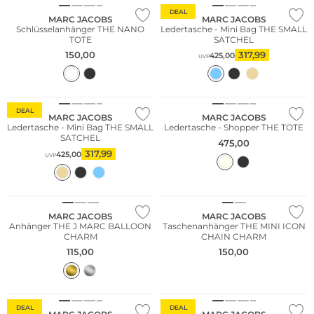
DEAL
MARC JACOBS
MARC JACOBS
Schlüsselanhänger THE NANO
Ledertasche - Mini Bag THE SMALL
TOTE
SATCHEL
150,00
317,99
425,00
UVP
Fashion Tipp
DEAL
MARC JACOBS
MARC JACOBS
Ledertasche - Mini Bag THE SMALL
Ledertasche - Shopper THE TOTE
SATCHEL
475,00
317,99
425,00
UVP
MARC JACOBS
MARC JACOBS
Anhänger THE J MARC BALLOON
Taschenanhänger THE MINI ICON
CHARM
CHAIN CHARM
115,00
150,00
Fashion Tipp
DEAL
DEAL