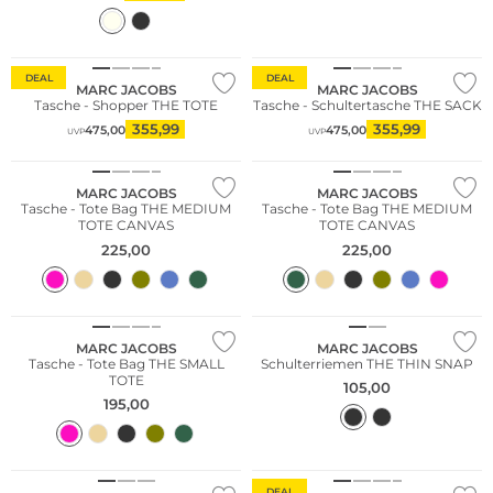
Fashion Tipp
DEAL
DEAL
MARC JACOBS
MARC JACOBS
Tasche - Shopper THE TOTE
Tasche - Schultertasche THE SACK
355,99
355,99
475,00
475,00
UVP
UVP
MARC JACOBS
MARC JACOBS
Tasche - Tote Bag THE MEDIUM
Tasche - Tote Bag THE MEDIUM
TOTE CANVAS
TOTE CANVAS
225,00
225,00
MARC JACOBS
MARC JACOBS
Tasche - Tote Bag THE SMALL
Schulterriemen THE THIN SNAP
TOTE
105,00
195,00
DEAL