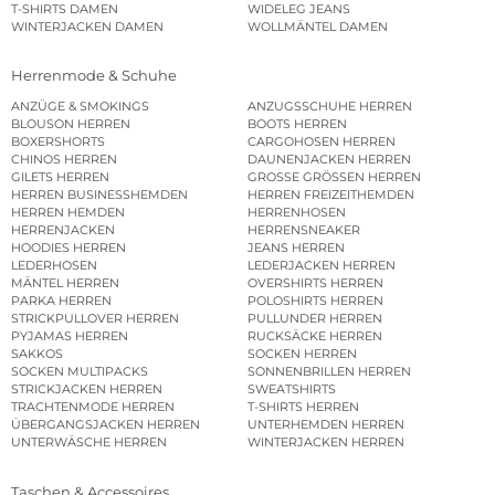
T-SHIRTS DAMEN
WIDELEG JEANS
WINTERJACKEN DAMEN
WOLLMÄNTEL DAMEN
Herrenmode & Schuhe
ANZÜGE & SMOKINGS
ANZUGSSCHUHE HERREN
BLOUSON HERREN
BOOTS HERREN
BOXERSHORTS
CARGOHOSEN HERREN
CHINOS HERREN
DAUNENJACKEN HERREN
GILETS HERREN
GROSSE GRÖSSEN HERREN
HERREN BUSINESSHEMDEN
HERREN FREIZEITHEMDEN
HERREN HEMDEN
HERRENHOSEN
HERRENJACKEN
HERRENSNEAKER
HOODIES HERREN
JEANS HERREN
LEDERHOSEN
LEDERJACKEN HERREN
MÄNTEL HERREN
OVERSHIRTS HERREN
PARKA HERREN
POLOSHIRTS HERREN
STRICKPULLOVER HERREN
PULLUNDER HERREN
PYJAMAS HERREN
RUCKSÄCKE HERREN
SAKKOS
SOCKEN HERREN
SOCKEN MULTIPACKS
SONNENBRILLEN HERREN
STRICKJACKEN HERREN
SWEATSHIRTS
TRACHTENMODE HERREN
T-SHIRTS HERREN
ÜBERGANGSJACKEN HERREN
UNTERHEMDEN HERREN
UNTERWÄSCHE HERREN
WINTERJACKEN HERREN
Taschen & Accessoires