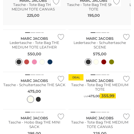
MARC JACOBS
MARC JACOBS
Tasche - Tote Bag THE
Tasche - Tote Bag THE SMALL
Le
MEDIUM TOTE CANVAS
TOTE
225,00
195,00
Bestseller
MARC JACOBS
MARC JACOBS
Ledertasche - Tote Bag THE
Ledertasche - Schultertasche
MEDIUM TOTE LEATHER
SCENE
550,00
575,00
DEAL
MARC JACOBS
MARC JACOBS
Tasche - Schultertasche THE SACK
Tasche - Tote Bag THE MEDIUM
TOTE
475,00
355,99
475,00
UVP
Bestseller
MARC JACOBS
MARC JACOBS
Tasche - Hobo Bag THE MINI
Tasche - Tote Bag THE MEDIUM
SACK
TOTE CANVAS
295,00
225,00