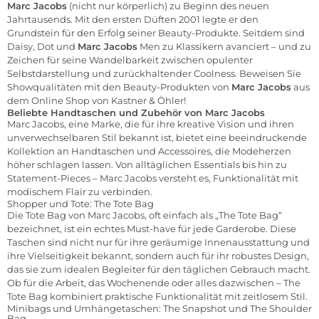
Marc Jacobs
(nicht nur körperlich) zu Beginn des neuen
Jahrtausends. Mit den ersten Düften 2001 legte er den
Grundstein für den Erfolg seiner Beauty-Produkte. Seitdem sind
Daisy, Dot und
Marc Jacobs
Men zu Klassikern avanciert – und zu
Zeichen für seine Wandelbarkeit zwischen opulenter
Selbstdarstellung und zurückhaltender Coolness. Beweisen Sie
Showqualitäten mit den Beauty-Produkten von
Marc Jacobs
aus
dem Online Shop von Kastner & Öhler!
Beliebte Handtaschen und Zubehör von Marc Jacobs
Marc Jacobs, eine Marke, die für ihre kreative Vision und ihren
unverwechselbaren Stil bekannt ist, bietet eine beeindruckende
Kollektion an Handtaschen und Accessoires, die Modeherzen
höher schlagen lassen. Von alltäglichen Essentials bis hin zu
Statement-Pieces – Marc Jacobs versteht es, Funktionalität mit
modischem Flair zu verbinden.
Shopper und Tote: The Tote Bag
Die
Tote Bag
von Marc Jacobs, oft einfach als „The Tote Bag“
bezeichnet, ist ein echtes Must-have für jede Garderobe. Diese
Taschen sind nicht nur für ihre geräumige Innenausstattung und
ihre Vielseitigkeit bekannt, sondern auch für ihr robustes Design,
das sie zum idealen Begleiter für den täglichen Gebrauch macht.
Ob für die Arbeit, das Wochenende oder alles dazwischen – The
Tote Bag kombiniert praktische Funktionalität mit zeitlosem Stil.
Minibags und Umhängetaschen: The Snapshot und The Shoulder
Bag