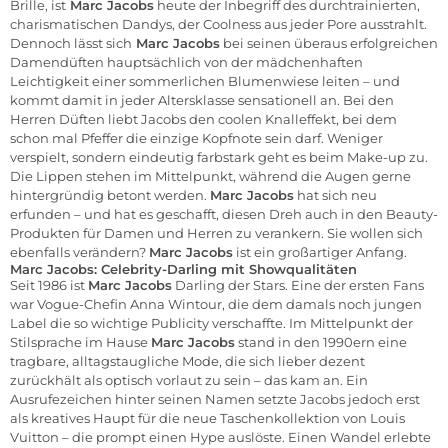
Brille, ist
Marc Jacobs
heute der Inbegriff des durchtrainierten,
charismatischen Dandys, der Coolness aus jeder Pore ausstrahlt.
Dennoch lässt sich
Marc Jacobs
bei seinen überaus erfolgreichen
Damendüften hauptsächlich von der mädchenhaften
Leichtigkeit einer sommerlichen Blumenwiese leiten – und
kommt damit in jeder Altersklasse sensationell an. Bei den
Herren Düften liebt Jacobs den coolen Knalleffekt, bei dem
schon mal Pfeffer die einzige Kopfnote sein darf. Weniger
verspielt, sondern eindeutig farbstark geht es beim Make-up zu.
Die Lippen stehen im Mittelpunkt, während die Augen gerne
hintergründig betont werden.
Marc Jacobs
hat sich neu
erfunden – und hat es geschafft, diesen Dreh auch in den Beauty-
Produkten für Damen und Herren zu verankern. Sie wollen sich
ebenfalls verändern?
Marc Jacobs
ist ein großartiger Anfang.
Marc Jacobs: Celebrity-Darling mit Showqualitäten
Seit 1986 ist
Marc Jacobs
Darling der Stars. Eine der ersten Fans
war Vogue-Chefin Anna Wintour, die dem damals noch jungen
Label die so wichtige Publicity verschaffte. Im Mittelpunkt der
Stilsprache im Hause
Marc Jacobs
stand in den 1990ern eine
tragbare, alltagstaugliche Mode, die sich lieber dezent
zurückhält als optisch vorlaut zu sein – das kam an. Ein
Ausrufezeichen hinter seinen Namen setzte Jacobs jedoch erst
als kreatives Haupt für die neue Taschenkollektion von Louis
Vuitton – die prompt einen Hype auslöste. Einen Wandel erlebte