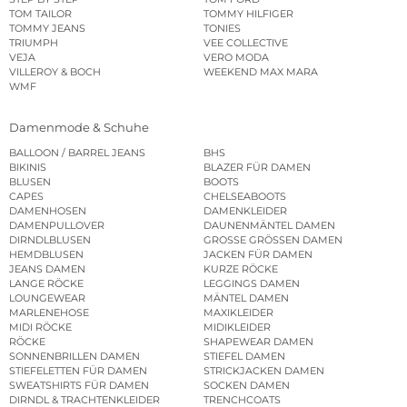
TOM TAILOR
TOMMY HILFIGER
TOMMY JEANS
TONIES
TRIUMPH
VEE COLLECTIVE
VEJA
VERO MODA
VILLEROY & BOCH
WEEKEND MAX MARA
WMF
Damenmode & Schuhe
BALLOON / BARREL JEANS
BHS
BIKINIS
BLAZER FÜR DAMEN
BLUSEN
BOOTS
CAPES
CHELSEABOOTS
DAMENHOSEN
DAMENKLEIDER
DAMENPULLOVER
DAUNENMÄNTEL DAMEN
DIRNDLBLUSEN
GROSSE GRÖSSEN DAMEN
HEMDBLUSEN
JACKEN FÜR DAMEN
JEANS DAMEN
KURZE RÖCKE
LANGE RÖCKE
LEGGINGS DAMEN
LOUNGEWEAR
MÄNTEL DAMEN
MARLENEHOSE
MAXIKLEIDER
MIDI RÖCKE
MIDIKLEIDER
RÖCKE
SHAPEWEAR DAMEN
SONNENBRILLEN DAMEN
STIEFEL DAMEN
STIEFELETTEN FÜR DAMEN
STRICKJACKEN DAMEN
SWEATSHIRTS FÜR DAMEN
SOCKEN DAMEN
DIRNDL & TRACHTENKLEIDER
TRENCHCOATS