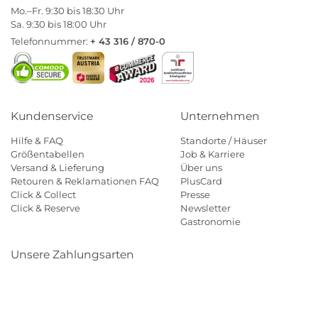
Mo.–Fr. 9:30 bis 18:30 Uhr
Sa. 9:30 bis 18:00 Uhr
Telefonnummer:
+ 43 316 / 870-0
Kundenservice
Unternehmen
Hilfe & FAQ
Standorte / Häuser
Größentabellen
Job & Karriere
Versand & Lieferung
Über uns
Retouren & Reklamationen FAQ
PlusCard
Click & Collect
Presse
Click & Reserve
Newsletter
Gastronomie
Unsere Zahlungsarten
Klarna
Paypal
Mastercard
Visa
Diners
Eps
Shop
Applepay
Amazon