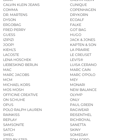
CALVIN KLEIN JEANS
CLINIQUE
COMMA
COPENHAGEN
DR. MARTENS
DRYKORN
DYSON
ECOALF
ERGOBAG
FALKE
FRED PERRY
GOT BAG
GUESS
HUGO
IZIPIZI
JACK & JONES
JOOP!
KAPTEN & SON
KIEHL’S
LA PRAIRIE
LACOSTE
LE CREUSET
LENA HOSCHEK
LEVI’S®
LIEBESKIND BERLIN
LUISA CERANO
MAC
MARC CAIN
MARC JACOBS
MARC O’POLO
MCM
MEY
MICHAEL KORS
MONARI
MOS MOSH
NEW BALANCE
OFFICINE CREATIVE
OLYMP
ON SCHUHE
ONLY
OPUS
PAUL GREEN
POLO RALPH LAUREN
RAGWEAR
RAINKISS
REISENTHEL
REPLAY
RICHROYAL
SAMSONITE
SANETTA
SATCH
SKINY
SMEG
SOMEDAY
STEP BY STEP
TOM FORD