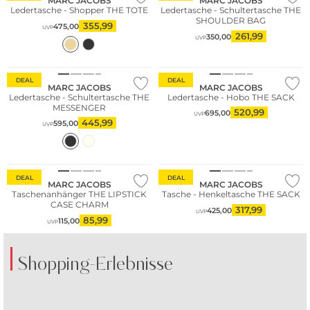
MARC JACOBS
MARC JACOBS
Ledertasche - Shopper THE TOTE
Ledertasche - Schultertasche THE
SHOULDER BAG
355,99
475,00
UVP
261,99
350,00
UVP
DEAL
DEAL
MARC JACOBS
MARC JACOBS
Ledertasche - Schultertasche THE
Ledertasche - Hobo THE SACK
MESSENGER
520,99
695,00
UVP
445,99
595,00
UVP
DEAL
DEAL
MARC JACOBS
MARC JACOBS
Taschenanhänger THE LIPSTICK
Tasche - Henkeltasche THE SACK
CASE CHARM
317,99
425,00
UVP
85,99
115,00
UVP
Shopping-Erlebnisse
Fashion Tipp
Fashion Tipp