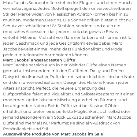
Marc Jacobs Sonnenbrillen stehen für Eleganz und einen Hauch
von Extravaganz. Jedes Modell spiegelt den unverwechselbaren
Stil der Marke wider, von klassischen Aviator-Formen bis hin zu
mutigen, modernen Designs. Die Sonnenbrillen bieten nicht nur
Schutz vor schädlichen UV-Strahlen, sondern sind auch ein
modisches Accessoire, das jedem Look das gewisse Etwas
verleiht. Mit einer Vielzahl von Rahmenfarben und -formen ist für
jeden Geschmack und jede Gesichtsform etwas dabei. Marc
Jacobs beweist einmal mehr, dass Funktionalität und Mode
perfekt miteinander harmonieren können.
Marc Jacobs’ angesagtesten Düfte
Marc Jacobs hat sich auch in der Welt der Düfte einen Namen
gemacht, insbesondere mit den Duftlinien Daisy und Perfect.
Daisy ist ein ikonischer Duft, der mit seiner leichten, frischen Note
und dem unverwechselbaren Design des Flakons Frauen jeden
Alters anspricht. Perfect, die neuere Ergänzung des
Duftportfolios, feiert Individualität und Selbstakzeptanz mit einer
modernen, optimistischen Mischung aus hellen Blumen- und
beruhigenden Noten. Beide Düfte sind bei Kastner&Öhler
erhältlich und bieten eine perfekte Möglichkeit, sich selbst oder
jemand Besonderem ein Stück Luxus zu schenken. Marc Jacobs
Düfte sind mehr als nur Parfums; sie sind ein Ausdruck von
Persönlichkeit und Stil.
Ausgewählte Produkte von Marc Jacobs im Sale