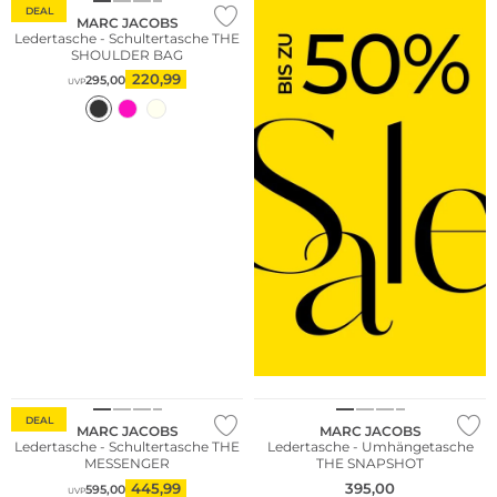
DEAL
MARC JACOBS
Ledertasche - Schultertasche THE
SHOULDER BAG
220,99
295,00
UVP
DEAL
MARC JACOBS
MARC JACOBS
Ledertasche - Schultertasche THE
Ledertasche - Umhängetasche
MESSENGER
THE SNAPSHOT
445,99
395,00
595,00
UVP