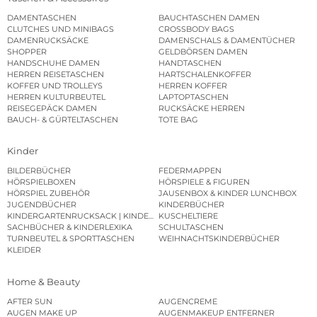
DAMENTASCHEN
BAUCHTASCHEN DAMEN
CLUTCHES UND MINIBAGS
CROSSBODY BAGS
DAMENRUCKSÄCKE
DAMENSCHALS & DAMENTÜCHER
SHOPPER
GELDBÖRSEN DAMEN
HANDSCHUHE DAMEN
HANDTASCHEN
HERREN REISETASCHEN
HARTSCHALENKOFFER
KOFFER UND TROLLEYS
HERREN KOFFER
HERREN KULTURBEUTEL
LAPTOPTASCHEN
REISEGEPÄCK DAMEN
RUCKSÄCKE HERREN
BAUCH- & GÜRTELTASCHEN
TOTE BAG
Kinder
BILDERBÜCHER
FEDERMAPPEN
HÖRSPIELBOXEN
HÖRSPIELE & FIGUREN
HÖRSPIEL ZUBEHÖR
JAUSENBOX & KINDER LUNCHBOX
JUGENDBÜCHER
KINDERBÜCHER
KINDERGARTENRUCKSACK | KINDERGARTENBEUTEL
KUSCHELTIERE
SACHBÜCHER & KINDERLEXIKA
SCHULTASCHEN
TURNBEUTEL & SPORTTASCHEN
WEIHNACHTSKINDERBÜCHER
KLEIDER
Home & Beauty
AFTER SUN
AUGENCREME
AUGEN MAKE UP
AUGENMAKEUP ENTFERNER