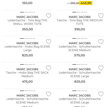
150,00
445,99
595,00
UVP
NEU
NEU
MARC JACOBS
MARC JACOBS
Ledertasche - Tote Bag THE
Tasche - Tote Bag THE MEDIUM
SMALL WORK TOTE
TOTE
350,00
395,00
NEU
NEU
MARC JACOBS
MARC JACOBS
Ledertasche - Hobo Bag SCENE
Ledertasche - Schultertasche
Large
SCENE Medium
825,00
575,00
NEU
NEU
MARC JACOBS
MARC JACOBS
Tasche - Hobo Bag THE SACK
Ledertasche - Schultertasche
Medium
SCENE Large
475,00
825,00
NEU
NEU
MARC JACOBS
MARC JACOBS
Ledertasche - Schultertasche
Ledertasche - Schultertasche
SCENE Medium
SCENE Large