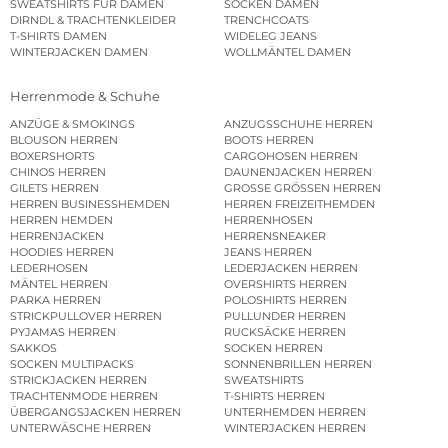
SWEATSHIRTS FÜR DAMEN
SOCKEN DAMEN
DIRNDL & TRACHTENKLEIDER
TRENCHCOATS
T-SHIRTS DAMEN
WIDELEG JEANS
WINTERJACKEN DAMEN
WOLLMÄNTEL DAMEN
Herrenmode & Schuhe
ANZÜGE & SMOKINGS
ANZUGSSCHUHE HERREN
BLOUSON HERREN
BOOTS HERREN
BOXERSHORTS
CARGOHOSEN HERREN
CHINOS HERREN
DAUNENJACKEN HERREN
GILETS HERREN
GROSSE GRÖSSEN HERREN
HERREN BUSINESSHEMDEN
HERREN FREIZEITHEMDEN
HERREN HEMDEN
HERRENHOSEN
HERRENJACKEN
HERRENSNEAKER
HOODIES HERREN
JEANS HERREN
LEDERHOSEN
LEDERJACKEN HERREN
MÄNTEL HERREN
OVERSHIRTS HERREN
PARKA HERREN
POLOSHIRTS HERREN
STRICKPULLOVER HERREN
PULLUNDER HERREN
PYJAMAS HERREN
RUCKSÄCKE HERREN
SAKKOS
SOCKEN HERREN
SOCKEN MULTIPACKS
SONNENBRILLEN HERREN
STRICKJACKEN HERREN
SWEATSHIRTS
TRACHTENMODE HERREN
T-SHIRTS HERREN
ÜBERGANGSJACKEN HERREN
UNTERHEMDEN HERREN
UNTERWÄSCHE HERREN
WINTERJACKEN HERREN