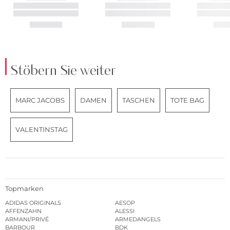
Stöbern Sie weiter
MARC JACOBS
DAMEN
TASCHEN
TOTE BAG
VALENTINSTAG
Topmarken
ADIDAS ORIGINALS
AESOP
AFFENZAHN
ALESSI
ARMANI/PRIVÉ
ARMEDANGELS
BARBOUR
BDK