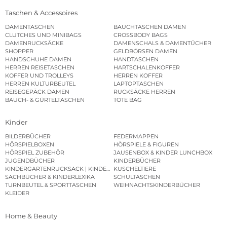
Taschen & Accessoires
DAMENTASCHEN
BAUCHTASCHEN DAMEN
CLUTCHES UND MINIBAGS
CROSSBODY BAGS
DAMENRUCKSÄCKE
DAMENSCHALS & DAMENTÜCHER
SHOPPER
GELDBÖRSEN DAMEN
HANDSCHUHE DAMEN
HANDTASCHEN
HERREN REISETASCHEN
HARTSCHALENKOFFER
KOFFER UND TROLLEYS
HERREN KOFFER
HERREN KULTURBEUTEL
LAPTOPTASCHEN
REISEGEPÄCK DAMEN
RUCKSÄCKE HERREN
BAUCH- & GÜRTELTASCHEN
TOTE BAG
Kinder
BILDERBÜCHER
FEDERMAPPEN
HÖRSPIELBOXEN
HÖRSPIELE & FIGUREN
HÖRSPIEL ZUBEHÖR
JAUSENBOX & KINDER LUNCHBOX
JUGENDBÜCHER
KINDERBÜCHER
KINDERGARTENRUCKSACK | KINDERGARTENBEUTEL
KUSCHELTIERE
SACHBÜCHER & KINDERLEXIKA
SCHULTASCHEN
TURNBEUTEL & SPORTTASCHEN
WEIHNACHTSKINDERBÜCHER
KLEIDER
Home & Beauty