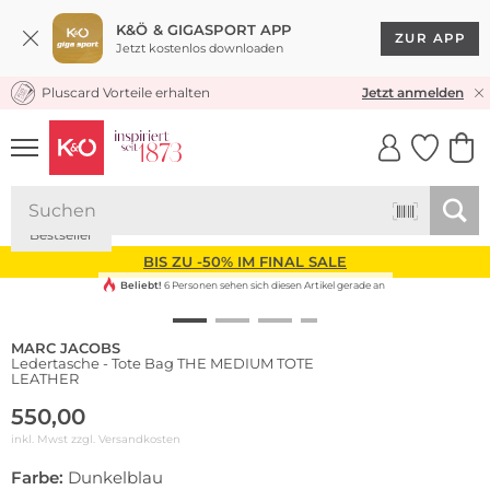
K&Ö & GIGASPORT APP
ZUR APP
Jetzt kostenlos downloaden
Pluscard Vorteile erhalten
KOSTENLOSER VERSAND* & RÜCKVERSAND
Jetzt anmelden
UNSERE APP
CLICK &
CLICK &
COLLECT
RESERVE
Bestseller
BIS ZU -50% IM FINAL SALE
Beliebt!
6 Personen sehen sich diesen Artikel gerade an
MARC JACOBS
Ledertasche - Tote Bag THE MEDIUM TOTE
LEATHER
550,00
inkl. Mwst zzgl.
Versandkosten
Farbe:
Dunkelblau