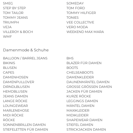
SMEG
SOMEDAY
STEP BY STEP
TOM FORD
TOM TAILOR
TOMMY HILFIGER
TOMMY JEANS
TONIES
TRIUMPH
VEE COLLECTIVE
VEJA
VERO MODA
VILLEROY & BOCH
WEEKEND MAX MARA
WMF
Damenmode & Schuhe
BALLOON / BARREL JEANS
BHS
BIKINIS
BLAZER FÜR DAMEN
BLUSEN
BOOTS
CAPES
CHELSEABOOTS
DAMENHOSEN
DAMENKLEIDER
DAMENPULLOVER
DAUNENMÄNTEL DAMEN
DIRNDLBLUSEN
GROSSE GRÖSSEN DAMEN
HEMDBLUSEN
JACKEN FÜR DAMEN
JEANS DAMEN
KURZE RÖCKE
LANGE RÖCKE
LEGGINGS DAMEN
LOUNGEWEAR
MÄNTEL DAMEN
MARLENEHOSE
MAXIKLEIDER
MIDI RÖCKE
MIDIKLEIDER
RÖCKE
SHAPEWEAR DAMEN
SONNENBRILLEN DAMEN
STIEFEL DAMEN
STIEFELETTEN FÜR DAMEN
STRICKJACKEN DAMEN