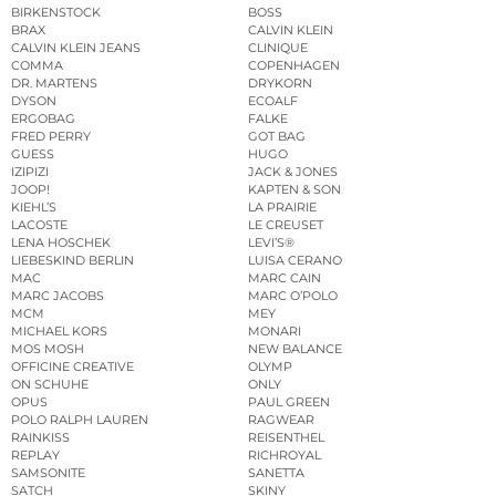
BIRKENSTOCK
BOSS
BRAX
CALVIN KLEIN
CALVIN KLEIN JEANS
CLINIQUE
COMMA
COPENHAGEN
DR. MARTENS
DRYKORN
DYSON
ECOALF
ERGOBAG
FALKE
FRED PERRY
GOT BAG
GUESS
HUGO
IZIPIZI
JACK & JONES
JOOP!
KAPTEN & SON
KIEHL’S
LA PRAIRIE
LACOSTE
LE CREUSET
LENA HOSCHEK
LEVI’S®
LIEBESKIND BERLIN
LUISA CERANO
MAC
MARC CAIN
MARC JACOBS
MARC O’POLO
MCM
MEY
MICHAEL KORS
MONARI
MOS MOSH
NEW BALANCE
OFFICINE CREATIVE
OLYMP
ON SCHUHE
ONLY
OPUS
PAUL GREEN
POLO RALPH LAUREN
RAGWEAR
RAINKISS
REISENTHEL
REPLAY
RICHROYAL
SAMSONITE
SANETTA
SATCH
SKINY