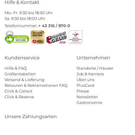
Hilfe & Kontakt
Mo.–Fr. 9:30 bis 18:30 Uhr
Sa. 9:30 bis 18:00 Uhr
Telefonnummer:
+ 43 316 / 870-0
Kundenservice
Unternehmen
Hilfe & FAQ
Standorte / Häuser
Größentabellen
Job & Karriere
Versand & Lieferung
Über uns
Retouren & Reklamationen FAQ
PlusCard
Click & Collect
Presse
Click & Reserve
Newsletter
Gastronomie
Unsere Zahlungsarten
Klarna
Paypal
Mastercard
Visa
Diners
Eps
Shop