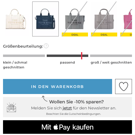
DEAL
DEAL
DE
Größenbeurteilung:
?
klein / schmal
passend
groß / weit geschnitten
geschnitten
IN DEN WARENKORB
Wollen Sie -10% sparen?
Melden Sie sich
jetzt
für den Newsletter an.
Beachten Sie die Gutscheinbedingungen.