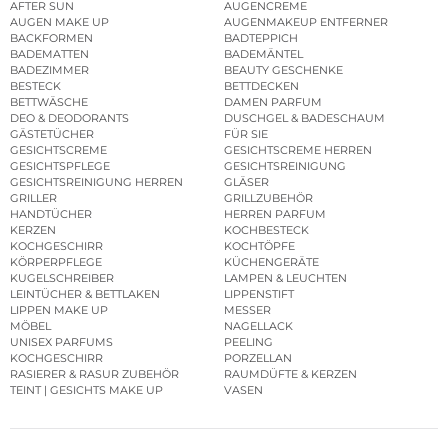
AFTER SUN
AUGENCREME
AUGEN MAKE UP
AUGENMAKEUP ENTFERNER
BACKFORMEN
BADTEPPICH
BADEMATTEN
BADEMÄNTEL
BADEZIMMER
BEAUTY GESCHENKE
BESTECK
BETTDECKEN
BETTWÄSCHE
DAMEN PARFUM
DEO & DEODORANTS
DUSCHGEL & BADESCHAUM
GÄSTETÜCHER
FÜR SIE
GESICHTSCREME
GESICHTSCREME HERREN
GESICHTSPFLEGE
GESICHTSREINIGUNG
GESICHTSREINIGUNG HERREN
GLÄSER
GRILLER
GRILLZUBEHÖR
HANDTÜCHER
HERREN PARFUM
KERZEN
KOCHBESTECK
KOCHGESCHIRR
KOCHTÖPFE
KÖRPERPFLEGE
KÜCHENGERÄTE
KUGELSCHREIBER
LAMPEN & LEUCHTEN
LEINTÜCHER & BETTLAKEN
LIPPENSTIFT
LIPPEN MAKE UP
MESSER
MÖBEL
NAGELLACK
UNISEX PARFUMS
PEELING
KOCHGESCHIRR
PORZELLAN
RASIERER & RASUR ZUBEHÖR
RAUMDÜFTE & KERZEN
TEINT | GESICHTS MAKE UP
VASEN