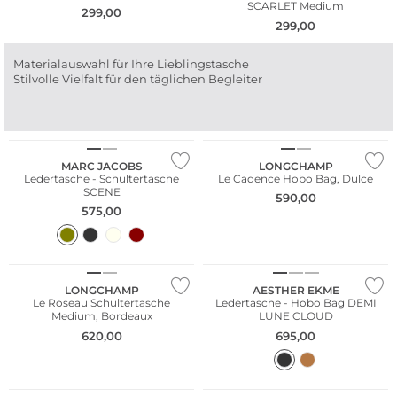
SCARLET Medium
299,00
299,00
Materialauswahl für Ihre Lieblingstasche
Stilvolle Vielfalt für den täglichen Begleiter
NEU
NEU
Nachhaltig
MARC JACOBS
LONGCHAMP
Ledertasche - Schultertasche
Le Cadence Hobo Bag, Dulce
SCENE
590,00
575,00
NEU
Nachhaltig
NEU
LONGCHAMP
AESTHER EKME
Le Roseau Schultertasche
Ledertasche - Hobo Bag DEMI
Medium, Bordeaux
LUNE CLOUD
620,00
695,00
NEU
NEU