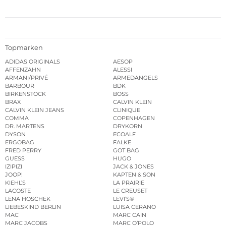
Topmarken
ADIDAS ORIGINALS
AESOP
AFFENZAHN
ALESSI
ARMANI/PRIVÉ
ARMEDANGELS
BARBOUR
BDK
BIRKENSTOCK
BOSS
BRAX
CALVIN KLEIN
CALVIN KLEIN JEANS
CLINIQUE
COMMA
COPENHAGEN
DR. MARTENS
DRYKORN
DYSON
ECOALF
ERGOBAG
FALKE
FRED PERRY
GOT BAG
GUESS
HUGO
IZIPIZI
JACK & JONES
JOOP!
KAPTEN & SON
KIEHL’S
LA PRAIRIE
LACOSTE
LE CREUSET
LENA HOSCHEK
LEVI’S®
LIEBESKIND BERLIN
LUISA CERANO
MAC
MARC CAIN
MARC JACOBS
MARC O’POLO