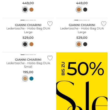
449,00
449,00
NEU
NEU
GIANNI CHIARINI
GIANNI CHIARINI
Ledertasche - Hobo Bag DUA
Ledertasche - Hobo Bag DUA
Large
Large
529,00
529,00
NEU
GIANNI CHIARINI
Ledertasche - Hobo Bag DUA
Small
195,00