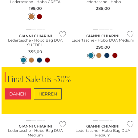
Ledertasche - Hobo GRETA
Ledertasche - Hobo
199,00
285,00
NEU
NEU
GIANNI CHIARINI
GIANNI CHIARINI
Ledertasche - Hobo Bag DUA
Ledertasche - Hobo DUA Medium
SUEDE L
290,00
355,00
Final Sale bis -50%
DAMEN
HERREN
SCHUHE
TASCHEN
NEU
NEU
GIANNI CHIARINI
GIANNI CHIARINI
Ledertasche - Hobo Bag DUA
Ledertasche - Hobo Bag DUA
Medium
Medium