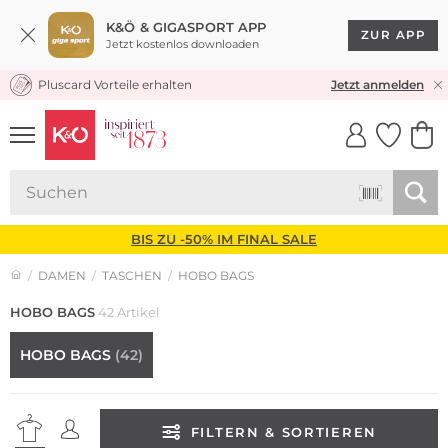
K&Ö & GIGASPORT APP
ZUR APP
Jetzt kostenlos downloaden
Pluscard Vorteile erhalten
KOSTENLOSER VERSAND* & RÜCKVERSAND
Jetzt anmelden
UNSERE APP
CLICK &
CLICK &
COLLECT
RESERVE
BIS ZU -50% IM FINAL SALE
DAMEN
TASCHEN
HOBO BAGS
HOBO BAGS
42 Artikel
HOBO BAGS
(42)
FILTERN & SORTIEREN