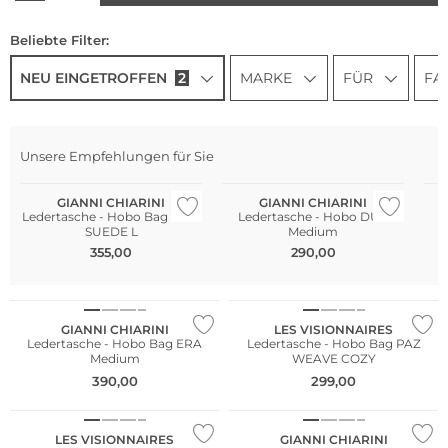
Beliebte Filter:
NEU EINGETROFFEN
2
MARKE
FÜR
FA
Unsere Empfehlungen für Sie
NEU
NEU
N
GIANNI CHIARINI
GIANNI CHIARINI
Ledertasche - Hobo Bag DUA
Ledertasche - Hobo DUA
SUEDE L
Medium
355,00
290,00
NEU
NEU
GIANNI CHIARINI
LES VISIONNAIRES
Ledertasche - Hobo Bag ERA
Ledertasche - Hobo Bag PAZ
Medium
WEAVE COZY
390,00
299,00
NEU
NEU
LES VISIONNAIRES
GIANNI CHIARINI