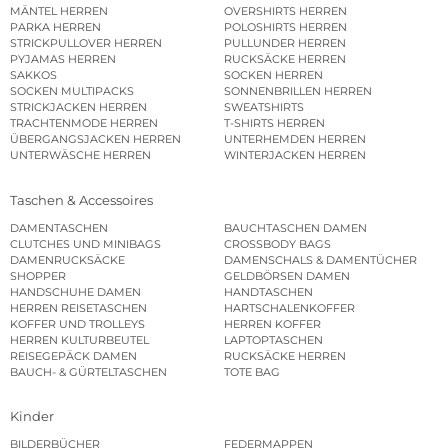
MÄNTEL HERREN
OVERSHIRTS HERREN
PARKA HERREN
POLOSHIRTS HERREN
STRICKPULLOVER HERREN
PULLUNDER HERREN
PYJAMAS HERREN
RUCKSÄCKE HERREN
SAKKOS
SOCKEN HERREN
SOCKEN MULTIPACKS
SONNENBRILLEN HERREN
STRICKJACKEN HERREN
SWEATSHIRTS
TRACHTENMODE HERREN
T-SHIRTS HERREN
ÜBERGANGSJACKEN HERREN
UNTERHEMDEN HERREN
UNTERWÄSCHE HERREN
WINTERJACKEN HERREN
Taschen & Accessoires
DAMENTASCHEN
BAUCHTASCHEN DAMEN
CLUTCHES UND MINIBAGS
CROSSBODY BAGS
DAMENRUCKSÄCKE
DAMENSCHALS & DAMENTÜCHER
SHOPPER
GELDBÖRSEN DAMEN
HANDSCHUHE DAMEN
HANDTASCHEN
HERREN REISETASCHEN
HARTSCHALENKOFFER
KOFFER UND TROLLEYS
HERREN KOFFER
HERREN KULTURBEUTEL
LAPTOPTASCHEN
REISEGEPÄCK DAMEN
RUCKSÄCKE HERREN
BAUCH- & GÜRTELTASCHEN
TOTE BAG
Kinder
BILDERBÜCHER
FEDERMAPPEN