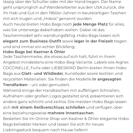
lässig über der Schulter oder mit der Hand tragen. Der Name
geht ursprünglich auf Wanderarbeiter aus den USA zurück, die
ihr Hab und Gut in den 1960er-Jahren in beutelartigen Taschen
mit sich trugen und „Hobos“ genannt wurden.
Auch heute bieten Hobo Bags noch
jede Menge Platz
für alles,
was Sie unterwegs dabeihaben wollen. Dabei ist das
Taschenmodell sehr wandlungsfähig. Hobo Bags lassen sich
elegant zum Business-Outfit
sowie
leger in der Freizeit
tragen
und sind immer ein echter Blickfang.
Hobo Bags bei Kastner & Öhler
Jede Taschenmarke, die etwas auf sich hält, führt in ihrem
Angebot mindestens eine Hobo-Bag-Variante. Labels wie
Aigner
,
COCCINELLE
,
Furla
oder
LIEBESKIND Berlin
bieten Ihnen Hobo
Bags aus
Glatt- und Wildleder
, Kunstleder sowie textilen und
recycelten Materialien. Sie finden die Modelle
in angesagten
Trendfarben
– uni oder gemustert.
Während einige der Handtaschen mit auffälligen Schnallen,
Aufnähern oder großen Logos gestaltet sind, präsentieren sich
andere ganz schlicht und zeitlos. Die meisten Hobo Bags lassen
sich
mit einem Reißverschluss schließen
und verfügen über
eine beziehungsweise
mehrere Innentaschen
.
Bestellen Sie im
Online Shop von Kastner & Öhler
elegante Hobo
Bags beliebter Marken und lassen Sie sich Ihr neues
Lieblingsstück bequem nach Hause liefern!