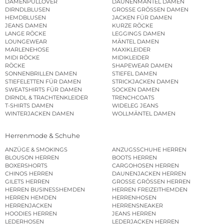
DAMENPULLOVER
DAUNENMÄNTEL DAMEN
DIRNDLBLUSEN
GROSSE GRÖSSEN DAMEN
HEMDBLUSEN
JACKEN FÜR DAMEN
JEANS DAMEN
KURZE RÖCKE
LANGE RÖCKE
LEGGINGS DAMEN
LOUNGEWEAR
MÄNTEL DAMEN
MARLENEHOSE
MAXIKLEIDER
MIDI RÖCKE
MIDIKLEIDER
RÖCKE
SHAPEWEAR DAMEN
SONNENBRILLEN DAMEN
STIEFEL DAMEN
STIEFELETTEN FÜR DAMEN
STRICKJACKEN DAMEN
SWEATSHIRTS FÜR DAMEN
SOCKEN DAMEN
DIRNDL & TRACHTENKLEIDER
TRENCHCOATS
T-SHIRTS DAMEN
WIDELEG JEANS
WINTERJACKEN DAMEN
WOLLMÄNTEL DAMEN
Herrenmode & Schuhe
ANZÜGE & SMOKINGS
ANZUGSSCHUHE HERREN
BLOUSON HERREN
BOOTS HERREN
BOXERSHORTS
CARGOHOSEN HERREN
CHINOS HERREN
DAUNENJACKEN HERREN
GILETS HERREN
GROSSE GRÖSSEN HERREN
HERREN BUSINESSHEMDEN
HERREN FREIZEITHEMDEN
HERREN HEMDEN
HERRENHOSEN
HERRENJACKEN
HERRENSNEAKER
HOODIES HERREN
JEANS HERREN
LEDERHOSEN
LEDERJACKEN HERREN