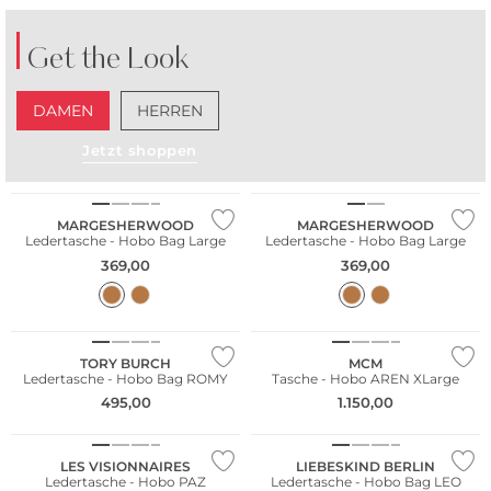
Get the Look
DAMEN
HERREN
Jetzt shoppen
NEU
NEU
MARGESHERWOOD
MARGESHERWOOD
Ledertasche - Hobo Bag Large
Ledertasche - Hobo Bag Large
369,00
369,00
NEU
NEU
TORY BURCH
MCM
Ledertasche - Hobo Bag ROMY
Tasche - Hobo AREN XLarge
495,00
1.150,00
NEU
NEU
LES VISIONNAIRES
LIEBESKIND BERLIN
Ledertasche - Hobo PAZ
Ledertasche - Hobo Bag LEO