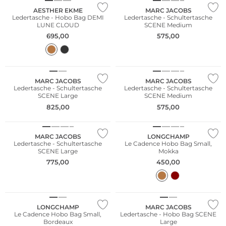
AESTHER EKME
MARC JACOBS
Ledertasche - Hobo Bag DEMI
Ledertasche - Schultertasche
LUNE CLOUD
SCENE Medium
695,00
575,00
NEU
NEU
MARC JACOBS
MARC JACOBS
Ledertasche - Schultertasche
Ledertasche - Schultertasche
SCENE Large
SCENE Medium
NEU
825,00
575,00
NEU
Nachhaltig
MARC JACOBS
LONGCHAMP
Ledertasche - Schultertasche
Le Cadence Hobo Bag Small,
SCENE Large
Mokka
775,00
450,00
NEU
Nachhaltig
NEU
LONGCHAMP
MARC JACOBS
Le Cadence Hobo Bag Small,
Ledertasche - Hobo Bag SCENE
Bordeaux
Large