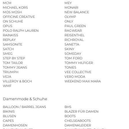
MCM
MEY
MICHAEL KORS
MONARI
MOS MOSH
NEW BALANCE
OFFICINE CREATIVE
OLYMP
ON SCHUHE
ONLY
OPUS
PAUL GREEN
POLO RALPH LAUREN
RAGWEAR
RAINKISS
REISENTHEL
REPLAY
RICHROYAL
SAMSONITE
SANETTA
SATCH
SKINY
SMEG
SOMEDAY
STEP BY STEP
TOM FORD
TOM TAILOR
TOMMY HILFIGER
TOMMY JEANS
TONIES
TRIUMPH
VEE COLLECTIVE
VEJA
VERO MODA
VILLEROY & BOCH
WEEKEND MAX MARA
WMF
Damenmode & Schuhe
BALLOON / BARREL JEANS
BHS
BIKINIS
BLAZER FÜR DAMEN
BLUSEN
BOOTS
CAPES
CHELSEABOOTS
DAMENHOSEN
DAMENKLEIDER