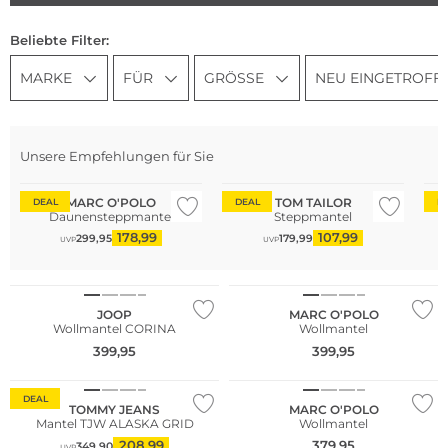
Beliebte Filter:
MARKE
FÜR
GRÖSSE
NEU EINGETROFF
Unsere Empfehlungen für Sie
Nachhaltig
Große Größen
MARC O'POLO
TOM TAILOR
DEAL
DEAL
D
Daunensteppmantel
Steppmantel
178,99
107,99
299,95
179,99
UVP
UVP
NEU
NEU
Nachhaltig
JOOP
MARC O'POLO
Wollmantel CORINA
Wollmantel
NEU
399,95
399,95
Nachhaltig
Nachhaltig
DEAL
TOMMY JEANS
MARC O'POLO
Mantel TJW ALASKA GRID
Wollmantel
208,99
379,95
349,90
UVP