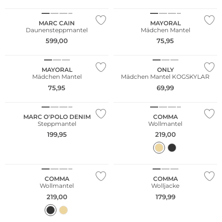
MARC CAIN
MAYORAL
Daunensteppmantel
Mädchen Mantel
599,00
75,95
NEU
NEU
MAYORAL
ONLY
Mädchen Mantel
Mädchen Mantel KOGSKYLAR
NEU
NEU
75,95
69,99
Nachhaltig
Nachhaltig
MARC O'POLO DENIM
COMMA
Steppmantel
Wollmantel
199,95
219,00
NEU
NEU
Nachhaltig
Nachhaltig
COMMA
COMMA
Wollmantel
Wolljacke
219,00
179,99
NEU
Nachhaltig
NEU