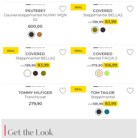
DEAL
PEUTEREY
COVERED
Daunensteppmantel NUNKI MQN
Steppmantel BELLA2
02
83,99
139,99
UVP
600,00
DEAL
DEAL
COVERED
COVERED
Steppmantel BELLA2
Mantel FRIDA 2
83,99
106,99
139,99
179,90
UVP
UVP
Nachhaltig
DEAL
TOMMY HILFIGER
TOM TAILOR
Trenchcoat
Steppmantel
279,90
83,99
139,99
UVP
Get the Look