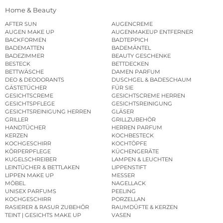
Home & Beauty
AFTER SUN
AUGENCREME
AUGEN MAKE UP
AUGENMAKEUP ENTFERNER
BACKFORMEN
BADTEPPICH
BADEMATTEN
BADEMÄNTEL
BADEZIMMER
BEAUTY GESCHENKE
BESTECK
BETTDECKEN
BETTWÄSCHE
DAMEN PARFUM
DEO & DEODORANTS
DUSCHGEL & BADESCHAUM
GÄSTETÜCHER
FÜR SIE
GESICHTSCREME
GESICHTSCREME HERREN
GESICHTSPFLEGE
GESICHTSREINIGUNG
GESICHTSREINIGUNG HERREN
GLÄSER
GRILLER
GRILLZUBEHÖR
HANDTÜCHER
HERREN PARFUM
KERZEN
KOCHBESTECK
KOCHGESCHIRR
KOCHTÖPFE
KÖRPERPFLEGE
KÜCHENGERÄTE
KUGELSCHREIBER
LAMPEN & LEUCHTEN
LEINTÜCHER & BETTLAKEN
LIPPENSTIFT
LIPPEN MAKE UP
MESSER
MÖBEL
NAGELLACK
UNISEX PARFUMS
PEELING
KOCHGESCHIRR
PORZELLAN
RASIERER & RASUR ZUBEHÖR
RAUMDÜFTE & KERZEN
TEINT | GESICHTS MAKE UP
VASEN