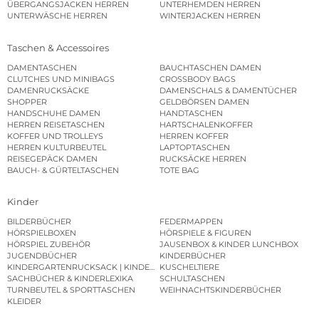
ÜBERGANGSJACKEN HERREN
UNTERHEMDEN HERREN
UNTERWÄSCHE HERREN
WINTERJACKEN HERREN
Taschen & Accessoires
DAMENTASCHEN
BAUCHTASCHEN DAMEN
CLUTCHES UND MINIBAGS
CROSSBODY BAGS
DAMENRUCKSÄCKE
DAMENSCHALS & DAMENTÜCHER
SHOPPER
GELDBÖRSEN DAMEN
HANDSCHUHE DAMEN
HANDTASCHEN
HERREN REISETASCHEN
HARTSCHALENKOFFER
KOFFER UND TROLLEYS
HERREN KOFFER
HERREN KULTURBEUTEL
LAPTOPTASCHEN
REISEGEPÄCK DAMEN
RUCKSÄCKE HERREN
BAUCH- & GÜRTELTASCHEN
TOTE BAG
Kinder
BILDERBÜCHER
FEDERMAPPEN
HÖRSPIELBOXEN
HÖRSPIELE & FIGUREN
HÖRSPIEL ZUBEHÖR
JAUSENBOX & KINDER LUNCHBOX
JUGENDBÜCHER
KINDERBÜCHER
KINDERGARTENRUCKSACK | KINDERGARTENBEUTEL
KUSCHELTIERE
SACHBÜCHER & KINDERLEXIKA
SCHULTASCHEN
TURNBEUTEL & SPORTTASCHEN
WEIHNACHTSKINDERBÜCHER
KLEIDER