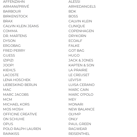
AFFENZAHN
ALESSI
ARMANI/PRIVÉ
ARMEDANGELS
BARBOUR
BDK
BIRKENSTOCK
BOSS
BRAX
CALVIN KLEIN
CALVIN KLEIN JEANS
CLINIQUE
COMMA
COPENHAGEN
DR. MARTENS
DRYKORN
DYSON
ECOALF
ERGOBAG
FALKE
FRED PERRY
GOT BAG
GUESS
HUGO
IZIPIZI
JACK & JONES
JOOP!
KAPTEN & SON
KIEHL’S
LA PRAIRIE
LACOSTE
LE CREUSET
LENA HOSCHEK
LEVI’S®
LIEBESKIND BERLIN
LUISA CERANO
MAC
MARC CAIN
MARC JACOBS
MARC O’POLO
MCM
MEY
MICHAEL KORS
MONARI
MOS MOSH
NEW BALANCE
OFFICINE CREATIVE
OLYMP
ON SCHUHE
ONLY
OPUS
PAUL GREEN
POLO RALPH LAUREN
RAGWEAR
RAINKISS
REISENTHEL