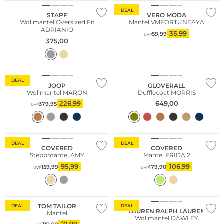
DEAL
STAPF
VERO MODA
Wollmantel Oversized Fit
Mantel VMFORTUNEAYA
ADRIANIO
35,99
59,99
UVP
375,00
Große Größen
DEAL
JOOP
GLOVERALL
Wollmantel MARON
Dufflecoat MORRIS
226,99
649,00
379,95
UVP
DEAL
DEAL
COVERED
COVERED
Steppmantel AMY
Mantel FRIDA 2
95,99
106,99
159,99
179,90
UVP
UVP
Bestseller
TOM TAILOR
DEAL
DEAL
LAUREN RALPH LAUREN
Mantel
Wollmantel DAWLEY