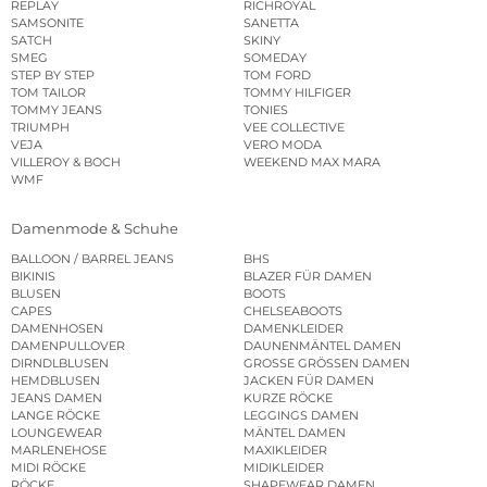
REPLAY
RICHROYAL
SAMSONITE
SANETTA
SATCH
SKINY
SMEG
SOMEDAY
STEP BY STEP
TOM FORD
TOM TAILOR
TOMMY HILFIGER
TOMMY JEANS
TONIES
TRIUMPH
VEE COLLECTIVE
VEJA
VERO MODA
VILLEROY & BOCH
WEEKEND MAX MARA
WMF
Damenmode & Schuhe
BALLOON / BARREL JEANS
BHS
BIKINIS
BLAZER FÜR DAMEN
BLUSEN
BOOTS
CAPES
CHELSEABOOTS
DAMENHOSEN
DAMENKLEIDER
DAMENPULLOVER
DAUNENMÄNTEL DAMEN
DIRNDLBLUSEN
GROSSE GRÖSSEN DAMEN
HEMDBLUSEN
JACKEN FÜR DAMEN
JEANS DAMEN
KURZE RÖCKE
LANGE RÖCKE
LEGGINGS DAMEN
LOUNGEWEAR
MÄNTEL DAMEN
MARLENEHOSE
MAXIKLEIDER
MIDI RÖCKE
MIDIKLEIDER
RÖCKE
SHAPEWEAR DAMEN