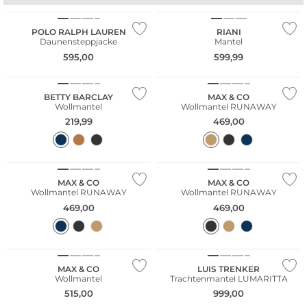
POLO RALPH LAUREN
RIANI
Daunensteppjacke
Mantel
NEU
595,00
599,99
Große Größen
BETTY BARCLAY
MAX & CO
Wollmantel
Wollmantel RUNAWAY
219,99
469,00
MAX & CO
MAX & CO
Wollmantel RUNAWAY
Wollmantel RUNAWAY
469,00
469,00
MAX & CO
LUIS TRENKER
Wollmantel
Trachtenmantel LUMARITTA
515,00
999,00