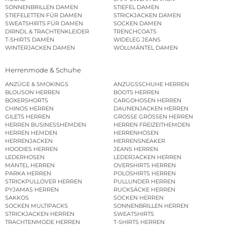
SONNENBRILLEN DAMEN
STIEFEL DAMEN
STIEFELETTEN FÜR DAMEN
STRICKJACKEN DAMEN
SWEATSHIRTS FÜR DAMEN
SOCKEN DAMEN
DIRNDL & TRACHTENKLEIDER
TRENCHCOATS
T-SHIRTS DAMEN
WIDELEG JEANS
WINTERJACKEN DAMEN
WOLLMÄNTEL DAMEN
Herrenmode & Schuhe
ANZÜGE & SMOKINGS
ANZUGSSCHUHE HERREN
BLOUSON HERREN
BOOTS HERREN
BOXERSHORTS
CARGOHOSEN HERREN
CHINOS HERREN
DAUNENJACKEN HERREN
GILETS HERREN
GROSSE GRÖSSEN HERREN
HERREN BUSINESSHEMDEN
HERREN FREIZEITHEMDEN
HERREN HEMDEN
HERRENHOSEN
HERRENJACKEN
HERRENSNEAKER
HOODIES HERREN
JEANS HERREN
LEDERHOSEN
LEDERJACKEN HERREN
MÄNTEL HERREN
OVERSHIRTS HERREN
PARKA HERREN
POLOSHIRTS HERREN
STRICKPULLOVER HERREN
PULLUNDER HERREN
PYJAMAS HERREN
RUCKSÄCKE HERREN
SAKKOS
SOCKEN HERREN
SOCKEN MULTIPACKS
SONNENBRILLEN HERREN
STRICKJACKEN HERREN
SWEATSHIRTS
TRACHTENMODE HERREN
T-SHIRTS HERREN