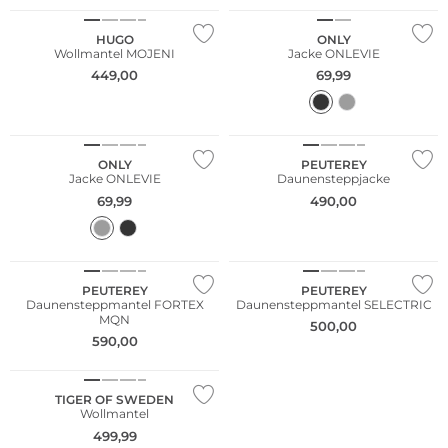
HUGO
ONLY
Wollmantel MOJENI
Jacke ONLEVIE
449,00
69,99
NEU
Nachhaltig
NEU
ONLY
PEUTEREY
Jacke ONLEVIE
Daunensteppjacke
69,99
490,00
NEU
NEU
PEUTEREY
PEUTEREY
Daunensteppmantel FORTEX
Daunensteppmantel SELECTRIC
MQN
500,00
590,00
NEU
TIGER OF SWEDEN
Wollmantel
499,99
NEU
NEU