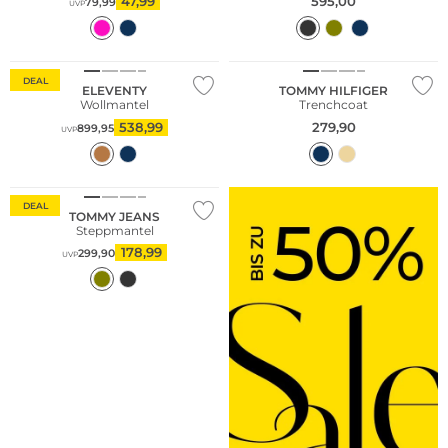
47,99
595,00
79,99
UVP
Große Größen
Bestseller
DEAL
ELEVENTY
TOMMY HILFIGER
Wollmantel
Trenchcoat
538,99
279,90
899,95
UVP
DEAL
TOMMY JEANS
Steppmantel
178,99
299,90
UVP