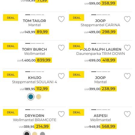
71,99
119,99
UVP
358,99
599,00
UVP
DEAL
DEAL
TOM TAILOR
JOOP
Mantel
Steppmantel CARINA
89,99
298,99
149,99
499,00
UVP
UVP
DEAL
DEAL
TORY BURCH
POLO RALPH LAUREN
Wollmantel
Daunenparka TRIM DOWN
839,99
418,99
1.400,00
699,00
UVP
UVP
DEAL
DEAL
KHUJO
JOOP
Steppmantel SOULANI 4
Mantel
112,99
238,99
189,95
399,00
UVP
UVP
DEAL
DEAL
DRYKORN
ASPESI
Wollmantel BRAMCOTE
Wollmantel
214,99
568,99
359,95
949,95
UVP
UVP