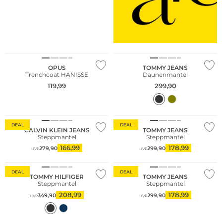
NEU
OPUS
TOMMY JEANS
Trenchcoat HANISSE
Daunenmantel
119,99
299,90
DEAL
DEAL
CALVIN KLEIN JEANS
TOMMY JEANS
Steppmantel
Steppmantel
166,99
178,99
279,90
299,90
UVP
UVP
Nachhaltig
DEAL
DEAL
TOMMY HILFIGER
TOMMY JEANS
Steppmantel
Steppmantel
208,99
178,99
349,90
299,90
UVP
UVP