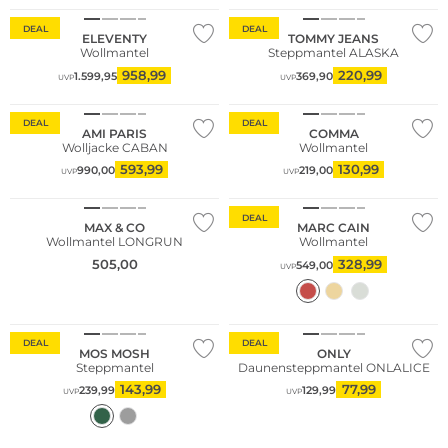
DEAL
DEAL
ELEVENTY
TOMMY JEANS
Wollmantel
Steppmantel ALASKA
Große Größen
958,99
220,99
1.599,95
369,90
UVP
UVP
Nachhaltig
DEAL
DEAL
AMI PARIS
COMMA
Wolljacke CABAN
Wollmantel
593,99
130,99
990,00
219,00
UVP
UVP
DEAL
MAX & CO
MARC CAIN
Wollmantel LONGRUN
Wollmantel
505,00
328,99
549,00
UVP
DEAL
DEAL
MOS MOSH
ONLY
Steppmantel
Daunensteppmantel ONLALICE
143,99
77,99
239,99
129,99
UVP
UVP
Nachhaltig