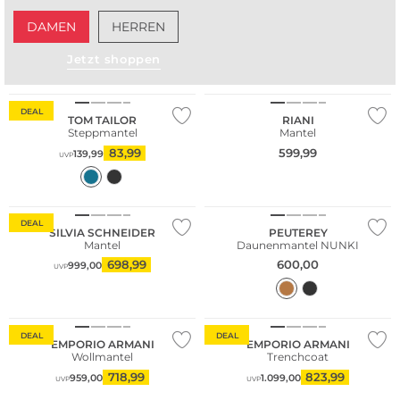
DAMEN
HERREN
Jetzt shoppen
Große Größen
DEAL
TOM TAILOR
RIANI
Steppmantel
Mantel
83,99
599,99
139,99
UVP
NEU
DEAL
SILVIA SCHNEIDER
PEUTEREY
Mantel
Daunenmantel NUNKI
698,99
600,00
999,00
UVP
DEAL
DEAL
EMPORIO ARMANI
EMPORIO ARMANI
Wollmantel
Trenchcoat
718,99
823,99
959,00
1.099,00
UVP
UVP