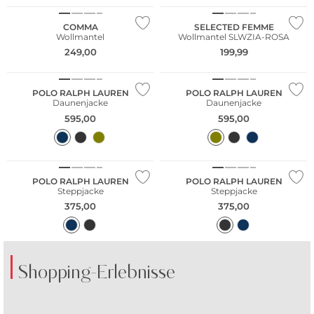
COMMA
SELECTED FEMME
Wollmantel
Wollmantel SLWZIA-ROSA
249,00
199,99
NEU
POLO RALPH LAUREN
POLO RALPH LAUREN
Daunenjacke
Daunenjacke
595,00
595,00
POLO RALPH LAUREN
POLO RALPH LAUREN
Steppjacke
Steppjacke
375,00
375,00
Shopping-Erlebnisse
NEU
NEU
Große Größen