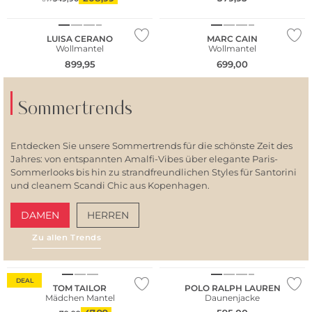
NEU
LUISA CERANO
MARC CAIN
Wollmantel
Wollmantel
899,95
699,00
Sommertrends
Entdecken Sie unsere Sommertrends für die schönste Zeit des
Jahres: von entspannten Amalfi-Vibes über elegante Paris-
Sommerlooks bis hin zu strandfreundlichen Styles für Santorini
und cleanem Scandi Chic aus Kopenhagen.
DAMEN
HERREN
Zu allen Trends
AMALFI VIBES
SAN
NEU
DEAL
TOM TAILOR
POLO RALPH LAUREN
Mädchen Mantel
Daunenjacke