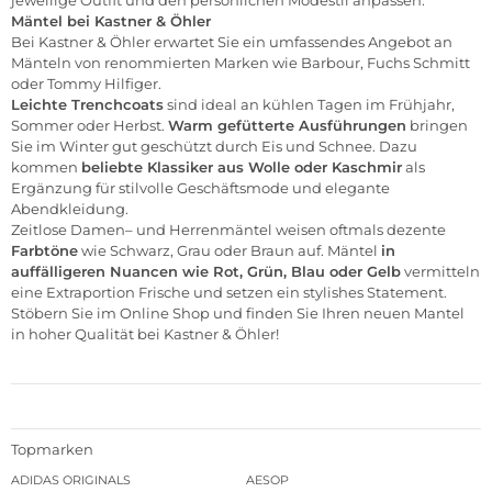
Mäntel bei Kastner & Öhler
Bei
Kastner & Öhler
erwartet Sie ein umfassendes Angebot an
Mänteln von renommierten Marken wie
Barbour
,
Fuchs Schmitt
oder
Tommy Hilfiger
.
Leichte Trenchcoats
sind ideal an kühlen Tagen im Frühjahr,
Sommer oder Herbst.
Warm gefütterte Ausführungen
bringen
Sie im Winter gut geschützt durch Eis und Schnee. Dazu
kommen
beliebte Klassiker aus Wolle oder Kaschmir
als
Ergänzung für stilvolle Geschäftsmode und elegante
Abendkleidung.
Zeitlose
Damen
– und
Herrenmäntel
weisen oftmals dezente
Farbtöne
wie Schwarz, Grau oder Braun auf. Mäntel
in
auffälligeren Nuancen wie Rot, Grün, Blau oder Gelb
vermitteln
eine Extraportion Frische und setzen ein stylishes Statement.
Stöbern Sie im Online Shop und finden Sie Ihren neuen Mantel
in hoher Qualität bei
Kastner & Öhler!
Topmarken
ADIDAS ORIGINALS
AESOP