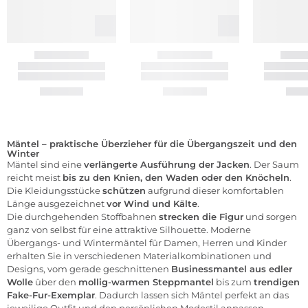
Mäntel – praktische Überzieher für die Übergangszeit und den
Winter
Mäntel sind eine
verlängerte Ausführung der Jacken
. Der Saum
reicht meist
bis zu den Knien, den Waden oder den Knöcheln
.
Die Kleidungsstücke
schützen
aufgrund dieser komfortablen
Länge ausgezeichnet
vor Wind und Kälte
.
Die durchgehenden Stoffbahnen
strecken die Figur
und sorgen
ganz von selbst für eine attraktive Silhouette. Moderne
Übergangs- und Wintermäntel für
Damen
,
Herren
und
Kinder
erhalten Sie in verschiedenen Materialkombinationen und
Designs, vom gerade geschnittenen
Businessmantel aus edler
Wolle
über den
mollig-warmen Steppmantel
bis zum
trendigen
Fake-Fur-Exemplar
. Dadurch lassen sich Mäntel perfekt an das
jeweilige Outfit und den persönlichen Modestil anpassen.