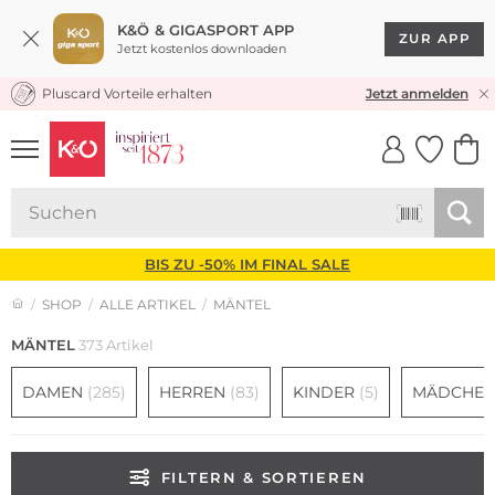
K&Ö & GIGASPORT APP
ZUR APP
Jetzt kostenlos downloaden
Pluscard Vorteile erhalten
30 TAGE RÜCKGABERECHT
Jetzt anmelden
UNSERE APP
CLICK &
CLICK &
COLLECT
RESERVE
BIS ZU -50% IM FINAL SALE
SHOP
ALLE ARTIKEL
MÄNTEL
MÄNTEL
373 Artikel
DAMEN
(285)
HERREN
(83)
KINDER
(5)
MÄDCHE
FILTERN & SORTIEREN