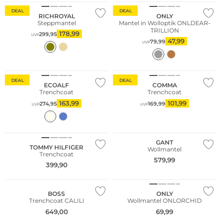
DEAL
DEAL
RICHROYAL
ONLY
Steppmantel
Mantel in Wolloptik ONLDEAR-
TRILLION
178,99
299,95
UVP
47,99
79,99
UVP
Große Größen
Nachhaltig
Nachhaltig
DEAL
DEAL
ECOALF
COMMA
Trenchcoat
Trenchcoat
163,99
101,99
274,95
169,99
UVP
UVP
NEU
GANT
TOMMY HILFIGER
Wollmantel
Trenchcoat
579,99
399,90
NEU
BOSS
ONLY
Trenchcoat CALILI
Wollmantel ONLORCHID
NEU
649,00
69,99
NEU
Nachhaltig