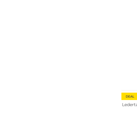
Nachha
DEAL
Ledert
Nachha