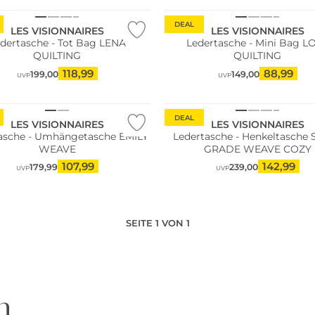
DEAL
LES VISIONNAIRES
LES VISIONNAIRES
dertasche - Tot Bag LENA
Ledertasche - Mini Bag L
QUILTING
QUILTING
118,99
88,99
199,00
149,00
UVP
UVP
DEAL
LES VISIONNAIRES
LES VISIONNAIRES
asche - Umhängetasche EMILY
Ledertasche - Henkeltasche
WEAVE
GRADE WEAVE COZY
107,99
142,99
179,99
239,00
UVP
UVP
SEITE 1 VON 1
n