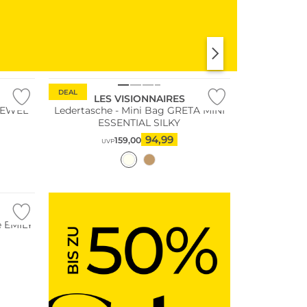
KLEIDER
SHIRTS & TOPS
DEAL
LES VISIONNAIRES
 JEWEL
Ledertasche - Mini Bag GRETA MINI
ESSENTIAL SILKY
94,99
159,00
UVP
e EMILY