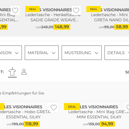
AIRES
LES VISIONNAIRES
LES VISIONNAIR
DEAL
DEAL
Mini Bag
Ledertasche - Henkeltasche
Ledertasche - Mini
SENTIAL
SADIE GRADE WEAVE
GRETA NANO SI
COZY
,99
148,99
58,99
249,00
99,00
UVP
UVP
AISON
MATERIAL
MUSTERUNG
DETAILS
T:
S
e Empfehlungen für Sie
LES VISIONNAIRES
LES VISIONNAIRES
L
DEAL
edertasche - Hobo GRETA
Ledertasche - Mini Bag GRET
ESSENTIAL SILKY
MINI ESSENTIAL SILKY
118,99
94,99
199,00
159,00
UVP
UVP