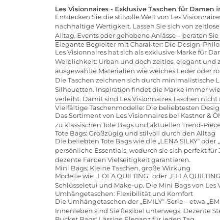
Les Visionnaires - Exklusive Taschen für Damen 
Entdecken Sie die stilvolle Welt von Les Visionnai
nachhaltige Wertigkeit. Lassen Sie sich von zeitlos
Alltag, Events oder gehobene Anlässe – beraten Sie
Elegante Begleiter mit Charakter: Die Design-Philo
Les Visionnaires hat sich als exklusive Marke für
Weiblichkeit: Urban und doch zeitlos, elegant und zug
ausgewählte Materialien wie weiches Leder oder ro
Die Taschen zeichnen sich durch minimalistische L
Silhouetten. Inspiration findet die Marke immer w
verleiht. Damit sind Les Visionnaires Taschen nicht
Vielfältige Taschenmodelle: Die beliebtesten Desig
Das Sortiment von Les Visionnaires bei Kastner & Ö
zu klassischen Tote Bags und aktuellen Trend-Piec
Tote Bags: Großzügig und stilvoll durch den Alltag
Die beliebten Tote Bags wie die „LENA SILKY“ oder
persönliche Essentials, wodurch sie sich perfekt f
dezente Farben Vielseitigkeit garantieren.
Mini Bags: Kleine Taschen, große Wirkung
Modelle wie „LOLA QUILTING“ oder „ELLA QUILTING“
Schlüsseletui und Make-up. Die Mini Bags von Les V
Umhängetaschen: Flexibilität und Komfort
Die Umhängetaschen der „EMILY“-Serie – etwa „EMIL
Innenleben sind Sie flexibel unterwegs. Dezente 
Bucket Bags: Lässige Eleganz für jeden Tag