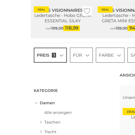
LES VISIONNAIRES
LES VISIONN
DEAL
DEAL
Ledertasche - Hobo GRETA
Ledertasche - 
ESSENTIAL SILKY
GRETA MINI ES
SILKY
118,99
94
199,00
159,00
UVP
UVP
PREIS
1
FÜR
FARBE
S
ANSICH
KATEGORIE
Unser
Damen
DEA
Alle anzeigen
L
Taschen
Tracht