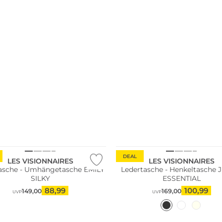
ltig
Nachhaltig
DEAL
LES VISIONNAIRES
LES VISIONNAIRES
asche - Umhängetasche EMILY
Ledertasche - Henkeltasche
SILKY
ESSENTIAL
88,99
100,99
149,00
169,00
UVP
UVP
ltig
Nachhaltig