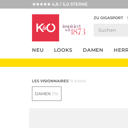
★★★★★ 4,8 / 5,0 STERNE
ZU GIGASPORT
FASHION-
UNSERE APP
CLICK &
CLICK &
TRENDS
COLLECT
RESERVE
NEU
LOOKS
DAMEN
HER
LES VISIONNAIRES
19 Artikel
DAMEN
(19)