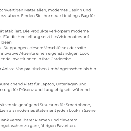
s hochwertigen Materialien, modernes Design und
verzaubern. Finden Sie Ihre neue Lieblings-Bag für
ät etabliert. Die Produkte verkörpern moderne
n. Für die Herstellung setzt Les Visionnaires auf
 Ideen.
e Steppungen, clevere Verschlüsse oder softe
 innovative Akzente einen eigenständigen Look
gende Investitionen in Ihre Garderobe.
den Anlass. Von praktischen Umhängetaschen bis hin
ausreichend Platz für Laptop, Unterlagen und
er sorgt für Präsenz und Langlebigkeit, während
esitzen sie genügend Stauraum für Smartphone,
setzen als modernes Statement jeden Look in Szene.
 Dank verstellbarer Riemen und cleverem
ngetaschen zu ganzjährigen Favoriten.