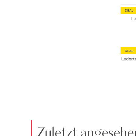
DEAL
Le
DEAL
Ledert
Zuletzt angesehe