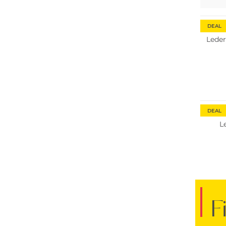
DEAL
Leder
DEAL
L
F