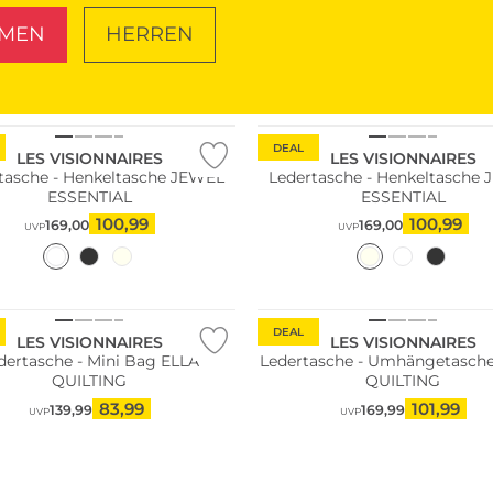
MEN
HERREN
SCHUHE
TASCHEN
ltig
Nachhaltig
DEAL
LES VISIONNAIRES
LES VISIONNAIRES
tasche - Henkeltasche JEWEL
Ledertasche - Henkeltasche
ESSENTIAL
ESSENTIAL
100,99
100,99
169,00
169,00
UVP
UVP
DEAL
LES VISIONNAIRES
LES VISIONNAIRES
dertasche - Mini Bag ELLA
Ledertasche - Umhängetasch
QUILTING
QUILTING
83,99
101,99
139,99
169,99
UVP
UVP