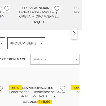
ES
LES VISIONNAIRES
LES VISIONNAIRES
 Bag
Ledertasche - Mini Bag
Taschenanhänger
LKY
GRETA MICRO WEAVE
39,00
SILKY
149,00
PRODUKTSERIE
ORTIEREN NACH:
LES VISIONNAIRES
LES VISIONN
DEAL
DEAL
A
Ledertasche - Henkeltasche SADIE
Ledertasche - Min
GRADE WEAVE COZY
NANO SIL
148,99
58
249,00
99,00
UVP
UVP