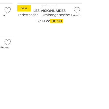
DEAL
LES VISIONNAIRES
OLA
Ledertasche - Umhängetasche EMILY
88,99
149,00
UVP
 SADIE