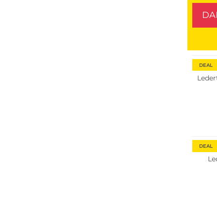
DA
Nachha
DEAL
Leder
DEAL
Le