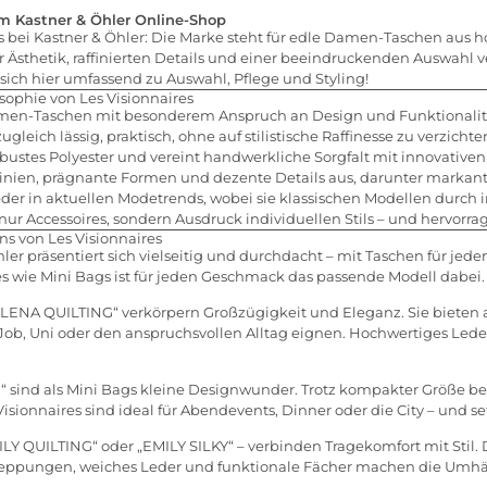
im Kastner & Öhler Online-Shop
res bei Kastner & Öhler: Die Marke steht für edle Damen-Taschen au
er Ästhetik, raffinierten Details und einer beeindruckenden Auswahl 
 sich hier umfassend zu Auswahl, Pflege und Styling!
sophie von Les Visionnaires
 Damen-Taschen mit besonderem Anspruch an Design und Funktionalit
leich lässig, praktisch, ohne auf stilistische Raffinesse zu verzichte
bustes Polyester und vereint handwerkliche Sorgfalt mit innovativen
inien, prägnante Formen und dezente Details aus, darunter markant
ieder in aktuellen Modetrends, wobei sie klassischen Modellen durch
 nur Accessoires, sondern Ausdruck individuellen Stils – und hervorra
ns von Les Visionnaires
hler präsentiert sich vielseitig und durchdacht – mit Taschen für je
es wie Mini Bags ist für jeden Geschmack das passende Modell dabei.
 „LENA QUILTING“ verkörpern Großzügigkeit und Eleganz. Sie bieten 
ür Job, Uni oder den anspruchsvollen Alltag eignen. Hochwertiges Led
 sind als Mini Bags kleine Designwunder. Trotz kompakter Größe b
isionnaires sind ideal für Abendevents, Dinner oder die City – und 
Y QUILTING“ oder „EMILY SILKY“ – verbinden Tragekomfort mit Stil.
Steppungen, weiches Leder und funktionale Fächer machen die Umhä