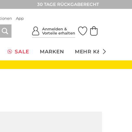
30 TAGE RÜCKGABERECHT
tionen
App
Anmelden &
Vorteile erhalten
SALE
MARKEN
MEHR K&Ö
NACH
Nachhaltig