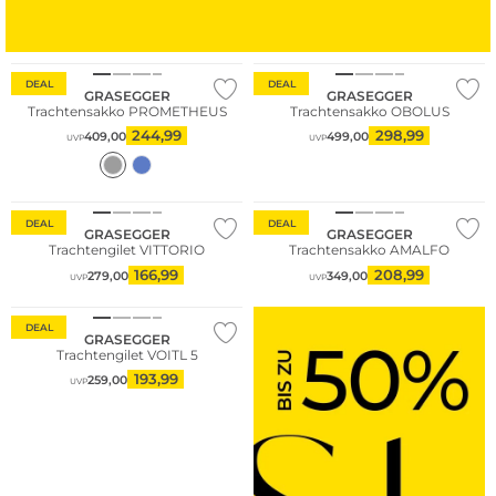
SCHUHE
TASCHEN
DEAL
DEAL
GRASEGGER
GRASEGGER
Trachtensakko PROMETHEUS
Trachtensakko OBOLUS
244,99
298,99
409,00
499,00
UVP
UVP
DEAL
DEAL
GRASEGGER
GRASEGGER
Trachtengilet VITTORIO
Trachtensakko AMALFO
166,99
208,99
279,00
349,00
UVP
UVP
DEAL
GRASEGGER
Trachtengilet VOITL 5
193,99
259,00
UVP