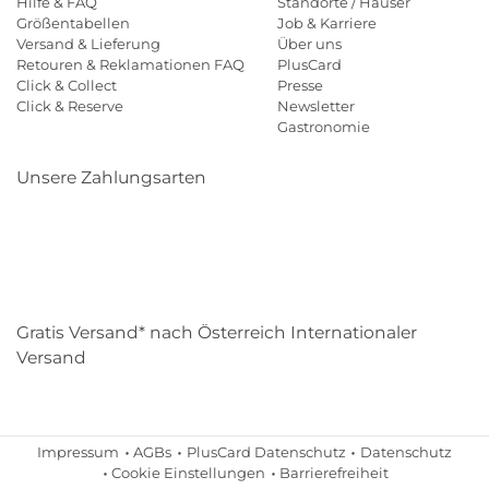
Hilfe & FAQ
Standorte / Häuser
Größentabellen
Job & Karriere
Versand & Lieferung
Über uns
Retouren & Reklamationen FAQ
PlusCard
Click & Collect
Presse
Click & Reserve
Newsletter
Gastronomie
Unsere Zahlungsarten
Klarna
Paypal
Mastercard
Visa
Diners
Eps
Shop
Applepay
Amazon
Gratis Versand* nach Österreich Internationaler
Versand
Impressum
AGBs
PlusCard Datenschutz
Datenschutz
Cookie Einstellungen
Barrierefreiheit