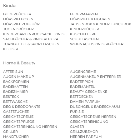
Kinder
BILDERBÜCHER
FEDERMAPPEN
HÖRSPIELBOXEN
HÖRSPIELE & FIGUREN
HÖRSPIEL ZUBEHÖR
JAUSENBOX & KINDER LUNCHBOX
JUGENDBÜCHER
KINDERBÜCHER
KINDERGARTENRUCKSACK | KINDERGARTENBEUTEL
KUSCHELTIERE
SACHBÜCHER & KINDERLEXIKA
SCHULTASCHEN
TURNBEUTEL & SPORTTASCHEN
WEIHNACHTSKINDERBÜCHER
KLEIDER
Home & Beauty
AFTER SUN
AUGENCREME
AUGEN MAKE UP
AUGENMAKEUP ENTFERNER
BACKFORMEN
BADTEPPICH
BADEMATTEN
BADEMÄNTEL
BADEZIMMER
BEAUTY GESCHENKE
BESTECK
BETTDECKEN
BETTWÄSCHE
DAMEN PARFUM
DEO & DEODORANTS
DUSCHGEL & BADESCHAUM
GÄSTETÜCHER
FÜR SIE
GESICHTSCREME
GESICHTSCREME HERREN
GESICHTSPFLEGE
GESICHTSREINIGUNG
GESICHTSREINIGUNG HERREN
GLÄSER
GRILLER
GRILLZUBEHÖR
HANDTÜCHER
HERREN PARFUM