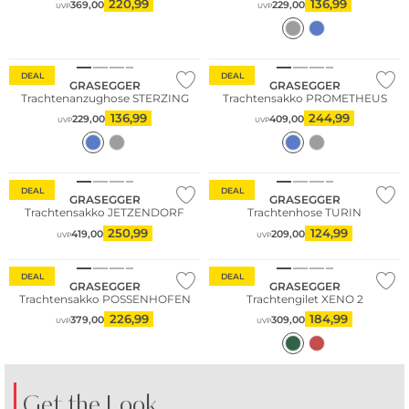
220,99
136,99
369,00
229,00
UVP
UVP
DEAL
DEAL
GRASEGGER
GRASEGGER
Trachtenanzughose STERZING
Trachtensakko PROMETHEUS
136,99
244,99
229,00
409,00
UVP
UVP
DEAL
DEAL
GRASEGGER
GRASEGGER
Trachtensakko JETZENDORF
Trachtenhose TURIN
250,99
124,99
419,00
209,00
UVP
UVP
DEAL
DEAL
GRASEGGER
GRASEGGER
Trachtensakko POSSENHOFEN
Trachtengilet XENO 2
226,99
184,99
379,00
309,00
UVP
UVP
Get the Look