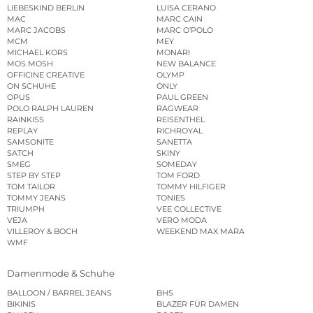
LIEBESKIND BERLIN
LUISA CERANO
MAC
MARC CAIN
MARC JACOBS
MARC O’POLO
MCM
MEY
MICHAEL KORS
MONARI
MOS MOSH
NEW BALANCE
OFFICINE CREATIVE
OLYMP
ON SCHUHE
ONLY
OPUS
PAUL GREEN
POLO RALPH LAUREN
RAGWEAR
RAINKISS
REISENTHEL
REPLAY
RICHROYAL
SAMSONITE
SANETTA
SATCH
SKINY
SMEG
SOMEDAY
STEP BY STEP
TOM FORD
TOM TAILOR
TOMMY HILFIGER
TOMMY JEANS
TONIES
TRIUMPH
VEE COLLECTIVE
VEJA
VERO MODA
VILLEROY & BOCH
WEEKEND MAX MARA
WMF
Damenmode & Schuhe
BALLOON / BARREL JEANS
BHS
BIKINIS
BLAZER FÜR DAMEN