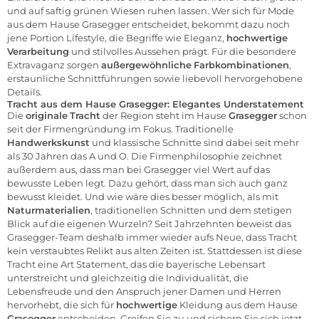
und auf saftig grünen Wiesen ruhen lassen. Wer sich für Mode
aus dem Hause Grasegger entscheidet, bekommt dazu noch
jene Portion Lifestyle, die Begriffe wie Eleganz,
hochwertige
Verarbeitung
und stilvolles Aussehen prägt. Für die besondere
Extravaganz sorgen
außergewöhnliche
Farbkombinationen
,
erstaunliche Schnittführungen sowie liebevoll hervorgehobene
Details.
Tracht aus dem Hause Grasegger: Elegantes Understatement
Die
originale
Tracht
der Region steht im Hause
Grasegger
schon
seit der Firmengründung im Fokus. Traditionelle
Handwerkskunst
und klassische Schnitte sind dabei seit mehr
als 30 Jahren das A und O. Die Firmenphilosophie zeichnet
außerdem aus, dass man bei Grasegger viel Wert auf das
bewusste Leben legt. Dazu gehört, dass man sich auch ganz
bewusst kleidet. Und wie wäre dies besser möglich, als mit
Naturmaterialien
, traditionellen Schnitten und dem stetigen
Blick auf die eigenen Wurzeln? Seit Jahrzehnten beweist das
Grasegger-Team deshalb immer wieder aufs Neue, dass Tracht
kein verstaubtes Relikt aus alten Zeiten ist. Stattdessen ist diese
Tracht eine Art Statement, das die bayerische Lebensart
unterstreicht und gleichzeitig die Individualität, die
Lebensfreude und den Anspruch jener Damen und Herren
hervorhebt, die sich für
hochwertige
Kleidung aus dem Hause
Grasegger
entscheiden. Greifen Sie zu und sichern Sie sich jetzt