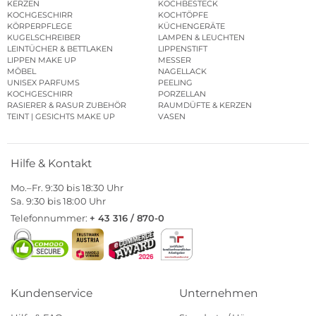
KERZEN
KOCHBESTECK
KOCHGESCHIRR
KOCHTÖPFE
KÖRPERPFLEGE
KÜCHENGERÄTE
KUGELSCHREIBER
LAMPEN & LEUCHTEN
LEINTÜCHER & BETTLAKEN
LIPPENSTIFT
LIPPEN MAKE UP
MESSER
MÖBEL
NAGELLACK
UNISEX PARFUMS
PEELING
KOCHGESCHIRR
PORZELLAN
RASIERER & RASUR ZUBEHÖR
RAUMDÜFTE & KERZEN
TEINT | GESICHTS MAKE UP
VASEN
Hilfe & Kontakt
Mo.–Fr. 9:30 bis 18:30 Uhr
Sa. 9:30 bis 18:00 Uhr
Telefonnummer:
+ 43 316 / 870-0
Kundenservice
Unternehmen