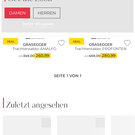
DAMEN
HERREN
Jetzt shoppen
Große Größen
DEAL
DEAL
GRASEGGER
GRASEGGER
Trachtensakko AMALFO
Trachtensakko PROFONTEN
260,99
280,99
349,00
469,00
UVP
UVP
SEITE 1 VON 1
Zuletzt angesehen