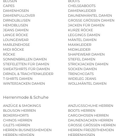
BLUSEN
BOOTS
CAPES
CHELSEABOOTS
DAMENHOSEN
DAMENKLEIDER
DAMENPULLOVER
DAUNENMÄNTEL DAMEN
DIRNDLBLUSEN
GROSSE GRÖSSEN DAMEN
HEMDBLUSEN
JACKEN FÜR DAMEN
JEANS DAMEN
KURZE RÖCKE
LANGE RÖCKE
LEGGINGS DAMEN
LOUNGEWEAR
MÄNTEL DAMEN
MARLENEHOSE
MAXIKLEIDER
MIDI RÖCKE
MIDIKLEIDER
RÖCKE
SHAPEWEAR DAMEN
SONNENBRILLEN DAMEN
STIEFEL DAMEN
STIEFELETTEN FÜR DAMEN
STRICKJACKEN DAMEN
SWEATSHIRTS FÜR DAMEN
SOCKEN DAMEN
DIRNDL & TRACHTENKLEIDER
TRENCHCOATS
T-SHIRTS DAMEN
WIDELEG JEANS
WINTERJACKEN DAMEN
WOLLMÄNTEL DAMEN
Herrenmode & Schuhe
ANZÜGE & SMOKINGS
ANZUGSSCHUHE HERREN
BLOUSON HERREN
BOOTS HERREN
BOXERSHORTS
CARGOHOSEN HERREN
CHINOS HERREN
DAUNENJACKEN HERREN
GILETS HERREN
GROSSE GRÖSSEN HERREN
HERREN BUSINESSHEMDEN
HERREN FREIZEITHEMDEN
HERREN HEMDEN
HERRENHOSEN