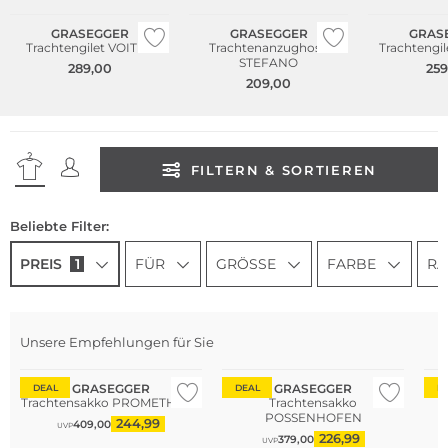
GRASEGGER
GRASEGGER
GRAS
Trachtengilet VOITL 2
Trachtenanzughose
Trachtengi
STEFANO
289,00
259
209,00
FILTERN & SORTIEREN
Beliebte Filter:
PREIS
1
FÜR
GRÖSSE
FARBE
RA
Unsere Empfehlungen für Sie
GRASEGGER
GRASEGGER
DEAL
DEAL
D
Trachtensakko PROMETHEUS
Trachtensakko
POSSENHOFEN
244,99
409,00
UVP
226,99
379,00
UVP