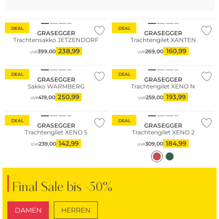
DEAL
DEAL
GRASEGGER
GRASEGGER
Trachtensakko JETZENDORF
Trachtengilet XANTEN
238,99
160,99
399,00
269,00
UVP
UVP
DEAL
DEAL
GRASEGGER
GRASEGGER
Sakko WARMBERG
Trachtengilet XENO N
250,99
193,99
419,00
259,00
UVP
UVP
DEAL
DEAL
GRASEGGER
GRASEGGER
Trachtengilet XENO 5
Trachtengilet XENO 2
142,99
184,99
239,00
309,00
UVP
UVP
Final Sale bis -50%
DAMEN
HERREN