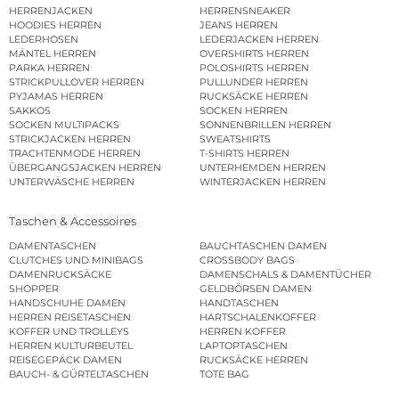
HERRENJACKEN
HERRENSNEAKER
HOODIES HERREN
JEANS HERREN
LEDERHOSEN
LEDERJACKEN HERREN
MÄNTEL HERREN
OVERSHIRTS HERREN
PARKA HERREN
POLOSHIRTS HERREN
STRICKPULLOVER HERREN
PULLUNDER HERREN
PYJAMAS HERREN
RUCKSÄCKE HERREN
SAKKOS
SOCKEN HERREN
SOCKEN MULTIPACKS
SONNENBRILLEN HERREN
STRICKJACKEN HERREN
SWEATSHIRTS
TRACHTENMODE HERREN
T-SHIRTS HERREN
ÜBERGANGSJACKEN HERREN
UNTERHEMDEN HERREN
UNTERWÄSCHE HERREN
WINTERJACKEN HERREN
Taschen & Accessoires
DAMENTASCHEN
BAUCHTASCHEN DAMEN
CLUTCHES UND MINIBAGS
CROSSBODY BAGS
DAMENRUCKSÄCKE
DAMENSCHALS & DAMENTÜCHER
SHOPPER
GELDBÖRSEN DAMEN
HANDSCHUHE DAMEN
HANDTASCHEN
HERREN REISETASCHEN
HARTSCHALENKOFFER
KOFFER UND TROLLEYS
HERREN KOFFER
HERREN KULTURBEUTEL
LAPTOPTASCHEN
REISEGEPÄCK DAMEN
RUCKSÄCKE HERREN
BAUCH- & GÜRTELTASCHEN
TOTE BAG