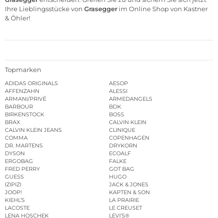
Ihre Lieblingsstücke von
Grasegger
im Online Shop von Kastner
& Öhler!
Topmarken
ADIDAS ORIGINALS
AESOP
AFFENZAHN
ALESSI
ARMANI/PRIVÉ
ARMEDANGELS
BARBOUR
BDK
BIRKENSTOCK
BOSS
BRAX
CALVIN KLEIN
CALVIN KLEIN JEANS
CLINIQUE
COMMA
COPENHAGEN
DR. MARTENS
DRYKORN
DYSON
ECOALF
ERGOBAG
FALKE
FRED PERRY
GOT BAG
GUESS
HUGO
IZIPIZI
JACK & JONES
JOOP!
KAPTEN & SON
KIEHL’S
LA PRAIRIE
LACOSTE
LE CREUSET
LENA HOSCHEK
LEVI’S®