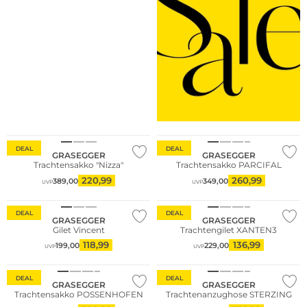
DEAL
DEAL
GRASEGGER
GRASEGGER
Trachtensakko "Nizza"
Trachtensakko PARCIFAL
220,99
260,99
389,00
349,00
UVP
UVP
DEAL
DEAL
GRASEGGER
GRASEGGER
Gilet Vincent
Trachtengilet XANTEN3
118,99
136,99
199,00
229,00
UVP
UVP
DEAL
DEAL
GRASEGGER
GRASEGGER
Trachtensakko POSSENHOFEN
Trachtenanzughose STERZING