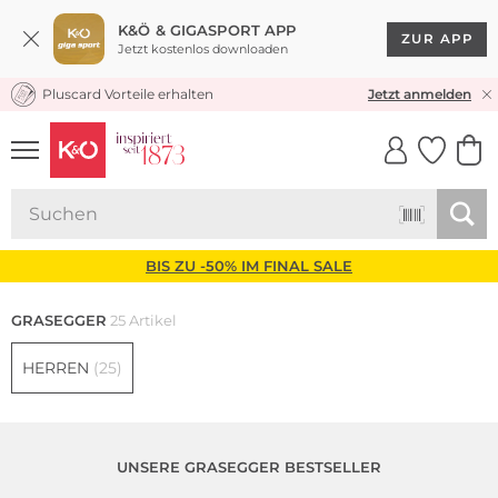
K&Ö & GIGASPORT APP
ZUR APP
Jetzt kostenlos downloaden
Pluscard Vorteile erhalten
KOSTENLOSER VERSAND* & RÜCKVERSAND
Jetzt anmelden
UNSERE APP
CLICK &
CLICK &
COLLECT
RESERVE
BIS ZU -50% IM FINAL SALE
GRASEGGER
25 Artikel
HERREN
(25)
UNSERE GRASEGGER BESTSELLER
Große Größen
Große Größen