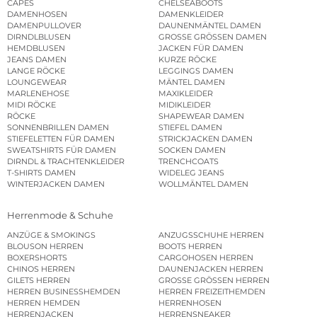
CAPES
CHELSEABOOTS
DAMENHOSEN
DAMENKLEIDER
DAMENPULLOVER
DAUNENMÄNTEL DAMEN
DIRNDLBLUSEN
GROSSE GRÖSSEN DAMEN
HEMDBLUSEN
JACKEN FÜR DAMEN
JEANS DAMEN
KURZE RÖCKE
LANGE RÖCKE
LEGGINGS DAMEN
LOUNGEWEAR
MÄNTEL DAMEN
MARLENEHOSE
MAXIKLEIDER
MIDI RÖCKE
MIDIKLEIDER
RÖCKE
SHAPEWEAR DAMEN
SONNENBRILLEN DAMEN
STIEFEL DAMEN
STIEFELETTEN FÜR DAMEN
STRICKJACKEN DAMEN
SWEATSHIRTS FÜR DAMEN
SOCKEN DAMEN
DIRNDL & TRACHTENKLEIDER
TRENCHCOATS
T-SHIRTS DAMEN
WIDELEG JEANS
WINTERJACKEN DAMEN
WOLLMÄNTEL DAMEN
Herrenmode & Schuhe
ANZÜGE & SMOKINGS
ANZUGSSCHUHE HERREN
BLOUSON HERREN
BOOTS HERREN
BOXERSHORTS
CARGOHOSEN HERREN
CHINOS HERREN
DAUNENJACKEN HERREN
GILETS HERREN
GROSSE GRÖSSEN HERREN
HERREN BUSINESSHEMDEN
HERREN FREIZEITHEMDEN
HERREN HEMDEN
HERRENHOSEN
HERRENJACKEN
HERRENSNEAKER