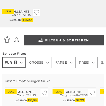
ALLSAINTS
DEAL
Chino TALLIS
118,99
199,00
UVP
FILTERN & SORTIEREN
Beliebte Filter:
FÜR
1
GRÖSSE
FARBE
PREIS
SA
Unsere Empfehlungen für Sie
ALLSAINTS
ALLSAINTS
DEAL
DEAL
D
Chino TALLIS
Cargohose PATTON
118,99
92,99
199,00
155,00
UVP
UVP