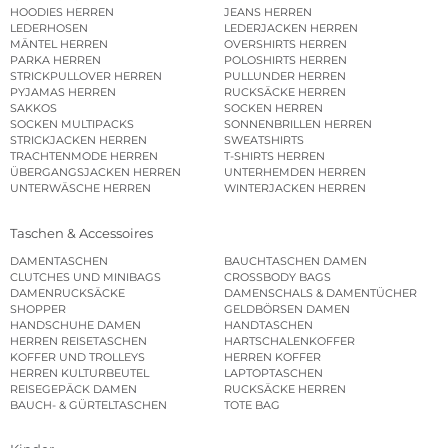
HOODIES HERREN
JEANS HERREN
LEDERHOSEN
LEDERJACKEN HERREN
MÄNTEL HERREN
OVERSHIRTS HERREN
PARKA HERREN
POLOSHIRTS HERREN
STRICKPULLOVER HERREN
PULLUNDER HERREN
PYJAMAS HERREN
RUCKSÄCKE HERREN
SAKKOS
SOCKEN HERREN
SOCKEN MULTIPACKS
SONNENBRILLEN HERREN
STRICKJACKEN HERREN
SWEATSHIRTS
TRACHTENMODE HERREN
T-SHIRTS HERREN
ÜBERGANGSJACKEN HERREN
UNTERHEMDEN HERREN
UNTERWÄSCHE HERREN
WINTERJACKEN HERREN
Taschen & Accessoires
DAMENTASCHEN
BAUCHTASCHEN DAMEN
CLUTCHES UND MINIBAGS
CROSSBODY BAGS
DAMENRUCKSÄCKE
DAMENSCHALS & DAMENTÜCHER
SHOPPER
GELDBÖRSEN DAMEN
HANDSCHUHE DAMEN
HANDTASCHEN
HERREN REISETASCHEN
HARTSCHALENKOFFER
KOFFER UND TROLLEYS
HERREN KOFFER
HERREN KULTURBEUTEL
LAPTOPTASCHEN
REISEGEPÄCK DAMEN
RUCKSÄCKE HERREN
BAUCH- & GÜRTELTASCHEN
TOTE BAG