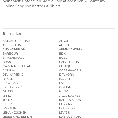
beibehielt. Entdecken Sie die Kollektionen von AllSaints im
Online Shop von Kastner & Öhler!
Topmarken
ADIDAS ORIGINALS
AESOP
AFFENZAHN
ALESSI
ARMANI/PRIVÉ
ARMEDANGELS
BARBOUR
BDK
BIRKENSTOCK
BOSS
BRAX
CALVIN KLEIN
CALVIN KLEIN JEANS
CLINIQUE
COMMA
COPENHAGEN
DR. MARTENS
DRYKORN
DYSON
ECOALF
ERGOBAG
FALKE
FRED PERRY
GOT BAG
GUESS
HUGO
IZIPIZI
JACK & JONES
JOOP!
KAPTEN & SON
KIEHL’S
LA PRAIRIE
LACOSTE
LE CREUSET
LENA HOSCHEK
LEVI’S®
LIEBESKIND BERLIN
LUISA CERANO