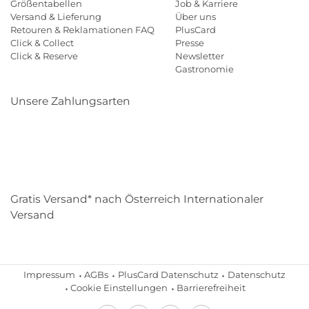
Größentabellen
Job & Karriere
Versand & Lieferung
Über uns
Retouren & Reklamationen FAQ
PlusCard
Click & Collect
Presse
Click & Reserve
Newsletter
Gastronomie
Unsere Zahlungsarten
Klarna
Paypal
Mastercard
Visa
Diners
Eps
Shop
Applepay
Amazon
Gratis Versand* nach Österreich Internationaler
Versand
Impressum
AGBs
PlusCard Datenschutz
Datenschutz
Cookie Einstellungen
Barrierefreiheit