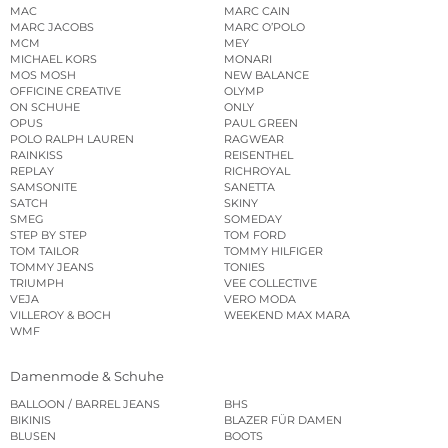
MAC
MARC CAIN
MARC JACOBS
MARC O’POLO
MCM
MEY
MICHAEL KORS
MONARI
MOS MOSH
NEW BALANCE
OFFICINE CREATIVE
OLYMP
ON SCHUHE
ONLY
OPUS
PAUL GREEN
POLO RALPH LAUREN
RAGWEAR
RAINKISS
REISENTHEL
REPLAY
RICHROYAL
SAMSONITE
SANETTA
SATCH
SKINY
SMEG
SOMEDAY
STEP BY STEP
TOM FORD
TOM TAILOR
TOMMY HILFIGER
TOMMY JEANS
TONIES
TRIUMPH
VEE COLLECTIVE
VEJA
VERO MODA
VILLEROY & BOCH
WEEKEND MAX MARA
WMF
Damenmode & Schuhe
BALLOON / BARREL JEANS
BHS
BIKINIS
BLAZER FÜR DAMEN
BLUSEN
BOOTS