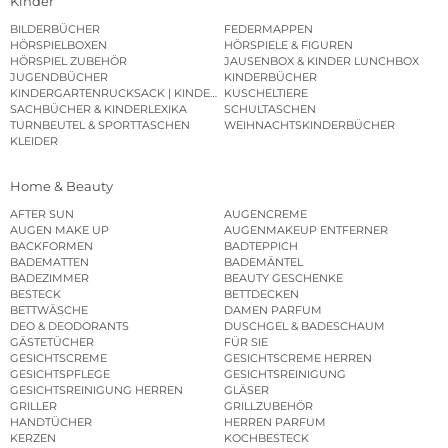
Kinder
BILDERBÜCHER
FEDERMAPPEN
HÖRSPIELBOXEN
HÖRSPIELE & FIGUREN
HÖRSPIEL ZUBEHÖR
JAUSENBOX & KINDER LUNCHBOX
JUGENDBÜCHER
KINDERBÜCHER
KINDERGARTENRUCKSACK | KINDERGARTENBEUTEL
KUSCHELTIERE
SACHBÜCHER & KINDERLEXIKA
SCHULTASCHEN
TURNBEUTEL & SPORTTASCHEN
WEIHNACHTSKINDERBÜCHER
KLEIDER
Home & Beauty
AFTER SUN
AUGENCREME
AUGEN MAKE UP
AUGENMAKEUP ENTFERNER
BACKFORMEN
BADTEPPICH
BADEMATTEN
BADEMÄNTEL
BADEZIMMER
BEAUTY GESCHENKE
BESTECK
BETTDECKEN
BETTWÄSCHE
DAMEN PARFUM
DEO & DEODORANTS
DUSCHGEL & BADESCHAUM
GÄSTETÜCHER
FÜR SIE
GESICHTSCREME
GESICHTSCREME HERREN
GESICHTSPFLEGE
GESICHTSREINIGUNG
GESICHTSREINIGUNG HERREN
GLÄSER
GRILLER
GRILLZUBEHÖR
HANDTÜCHER
HERREN PARFUM
KERZEN
KOCHBESTECK