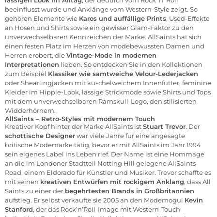
beeinflusst wurde und Anklänge vom Western-Style zeigt. So
gehören Elemente wie
Karos und auffällige Prints
, Used-Effekte
an Hosen und Shirts sowie ein gewisser Glam-Faktor zu den
unverwechselbaren Kennzeichen der Marke. AllSaints hat sich
einen festen Platz im Herzen von modebewussten Damen und
Herren erobert, die
Vintage-Mode in modernen
Interpretationen
lieben. So entdecken Sie in den Kollektionen
zum Beispiel
Klassiker wie samtweiche Velour-Lederjacken
oder Shearlingjacken mit kuschelweichem Innenfutter, feminine
Kleider im Hippie-Look, lässige Strickmode sowie Shirts und Tops
mit dem unverwechselbaren Ramskull-Logo, den stilisierten
Widderhörnern.
AllSaints – Retro-Styles mit modernem Touch
Kreativer Kopf hinter der Marke AllSaints ist
Stuart Trevor
. Der
schottische Designer
war viele Jahre für eine angesagte
britische Modemarke tätig, bevor er mit AllSaints im Jahr 1994
sein eigenes Label ins Leben rief. Der Name ist eine Hommage
an die im Londoner Stadtteil Notting Hill gelegene AllSaints
Road, einem Eldorado für Künstler und Musiker. Trevor schaffte es
mit seinen
kreativen Entwürfen mit rockigem Anklang
, dass All
Saints zu einer der
begehrtesten Brands in Großbritannien
aufstieg. Er selbst verkaufte sie 2005 an den Modemogul
Kevin
Stanford
, der das Rock’n’Roll-Image mit Western-Touch