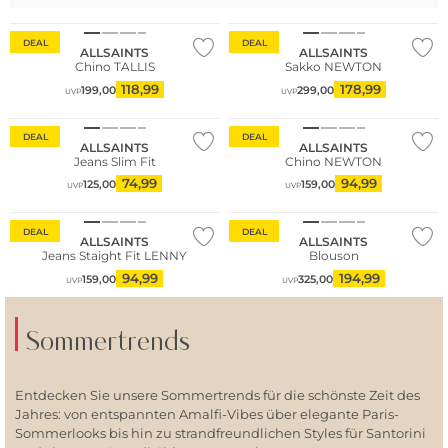
DEAL
DEAL
ALLSAINTS
ALLSAINTS
Chino TALLIS
Sakko NEWTON
118,99
178,99
199,00
299,00
UVP
UVP
DEAL
DEAL
ALLSAINTS
ALLSAINTS
Jeans Slim Fit
Chino NEWTON
74,99
94,99
125,00
159,00
UVP
UVP
DEAL
DEAL
ALLSAINTS
ALLSAINTS
Jeans Staight Fit LENNY
Blouson
94,99
194,99
159,00
325,00
UVP
UVP
Sommertrends
Entdecken Sie unsere Sommertrends für die schönste Zeit des
Jahres: von entspannten Amalfi-Vibes über elegante Paris-
Sommerlooks bis hin zu strandfreundlichen Styles für Santorini