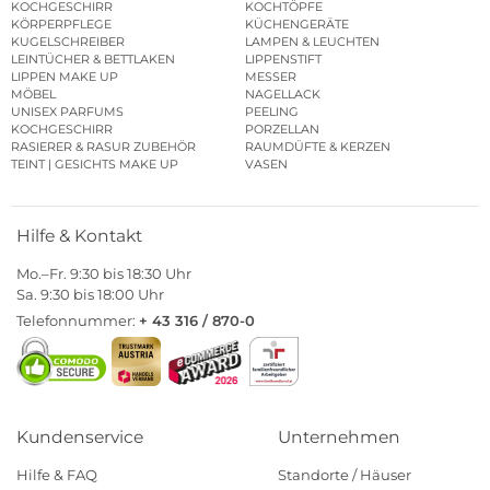
KOCHGESCHIRR
KOCHTÖPFE
KÖRPERPFLEGE
KÜCHENGERÄTE
KUGELSCHREIBER
LAMPEN & LEUCHTEN
LEINTÜCHER & BETTLAKEN
LIPPENSTIFT
LIPPEN MAKE UP
MESSER
MÖBEL
NAGELLACK
UNISEX PARFUMS
PEELING
KOCHGESCHIRR
PORZELLAN
RASIERER & RASUR ZUBEHÖR
RAUMDÜFTE & KERZEN
TEINT | GESICHTS MAKE UP
VASEN
Hilfe & Kontakt
Mo.–Fr. 9:30 bis 18:30 Uhr
Sa. 9:30 bis 18:00 Uhr
Telefonnummer:
+ 43 316 / 870-0
Kundenservice
Unternehmen
Hilfe & FAQ
Standorte / Häuser