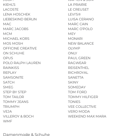
KIEHL’S
LA PRAIRIE
LACOSTE
LE CREUSET
LENA HOSCHEK
LEVI’S®
LIEBESKIND BERLIN
LUISA CERANO
MAC
MARC CAIN
MARC JACOBS
MARC O’POLO
MCM
MEY
MICHAEL KORS
MONARI
MOS MOSH
NEW BALANCE
OFFICINE CREATIVE
OLYMP
ON SCHUHE
ONLY
OPUS
PAUL GREEN
POLO RALPH LAUREN
RAGWEAR
RAINKISS
REISENTHEL
REPLAY
RICHROYAL
SAMSONITE
SANETTA
SATCH
SKINY
SMEG
SOMEDAY
STEP BY STEP
TOM FORD
TOM TAILOR
TOMMY HILFIGER
TOMMY JEANS
TONIES
TRIUMPH
VEE COLLECTIVE
VEJA
VERO MODA
VILLEROY & BOCH
WEEKEND MAX MARA
WMF
Damenmode & Schuhe