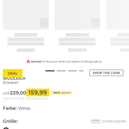
Beliebt!
10 Personen sehen sich diesen Artikel gerade an
SHOP THE LOOK
DEAL
WOOLRICH
Sneaker
159,99
229,00
Jetzt
sparen
UVP
inkl. Mwst zzgl.
Versandkosten
Farbe:
Weiss
Größe:
Größentabelle