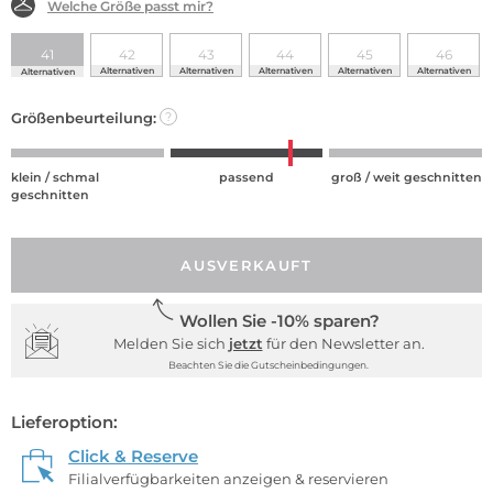
Welche Größe passt mir?
41
42
43
44
45
46
Alternativen
Alternativen
Alternativen
Alternativen
Alternativen
Alternativen
Größenbeurteilung:
?
klein / schmal
passend
groß / weit geschnitten
geschnitten
AUSVERKAUFT
Wollen Sie -10% sparen?
Melden Sie sich
jetzt
für den Newsletter an.
Beachten Sie die Gutscheinbedingungen.
Lieferoption:
Click & Reserve
Filialverfügbarkeiten anzeigen & reservieren