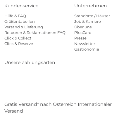
Kundenservice
Unternehmen
Hilfe & FAQ
Standorte / Häuser
Größentabellen
Job & Karriere
Versand & Lieferung
Über uns
Retouren & Reklamationen FAQ
PlusCard
Click & Collect
Presse
Click & Reserve
Newsletter
Gastronomie
Unsere Zahlungsarten
Klarna
Paypal
Mastercard
Visa
Diners
Eps
Shop
Applepay
Amazon
Gratis Versand* nach Österreich Internationaler
Versand