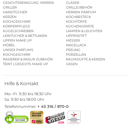
GESICHTSREINIGUNG HERREN
GLÄSER
GRILLER
GRILLZUBEHÖR
HANDTÜCHER
HERREN PARFUM
KERZEN
KOCHBESTECK
KOCHGESCHIRR
KOCHTÖPFE
KÖRPERPFLEGE
KÜCHENGERÄTE
KUGELSCHREIBER
LAMPEN & LEUCHTEN
LEINTÜCHER & BETTLAKEN
LIPPENSTIFT
LIPPEN MAKE UP
MESSER
MÖBEL
NAGELLACK
UNISEX PARFUMS
PEELING
KOCHGESCHIRR
PORZELLAN
RASIERER & RASUR ZUBEHÖR
RAUMDÜFTE & KERZEN
TEINT | GESICHTS MAKE UP
VASEN
Hilfe & Kontakt
Mo.–Fr. 9:30 bis 18:30 Uhr
Sa. 9:30 bis 18:00 Uhr
Telefonnummer:
+ 43 316 / 870-0