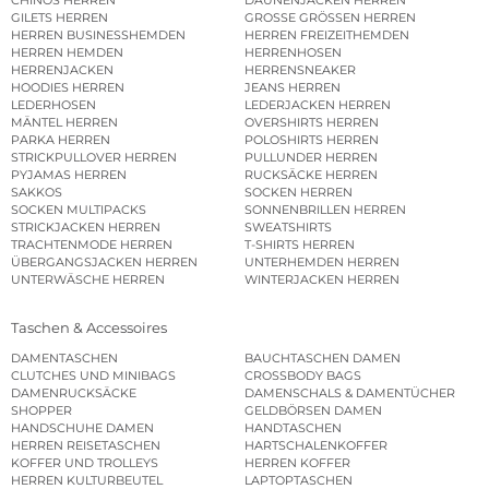
GILETS HERREN
GROSSE GRÖSSEN HERREN
HERREN BUSINESSHEMDEN
HERREN FREIZEITHEMDEN
HERREN HEMDEN
HERRENHOSEN
HERRENJACKEN
HERRENSNEAKER
HOODIES HERREN
JEANS HERREN
LEDERHOSEN
LEDERJACKEN HERREN
MÄNTEL HERREN
OVERSHIRTS HERREN
PARKA HERREN
POLOSHIRTS HERREN
STRICKPULLOVER HERREN
PULLUNDER HERREN
PYJAMAS HERREN
RUCKSÄCKE HERREN
SAKKOS
SOCKEN HERREN
SOCKEN MULTIPACKS
SONNENBRILLEN HERREN
STRICKJACKEN HERREN
SWEATSHIRTS
TRACHTENMODE HERREN
T-SHIRTS HERREN
ÜBERGANGSJACKEN HERREN
UNTERHEMDEN HERREN
UNTERWÄSCHE HERREN
WINTERJACKEN HERREN
Taschen & Accessoires
DAMENTASCHEN
BAUCHTASCHEN DAMEN
CLUTCHES UND MINIBAGS
CROSSBODY BAGS
DAMENRUCKSÄCKE
DAMENSCHALS & DAMENTÜCHER
SHOPPER
GELDBÖRSEN DAMEN
HANDSCHUHE DAMEN
HANDTASCHEN
HERREN REISETASCHEN
HARTSCHALENKOFFER
KOFFER UND TROLLEYS
HERREN KOFFER
HERREN KULTURBEUTEL
LAPTOPTASCHEN