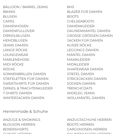
BALLOON / BARREL JEANS
BHS
BIKINIS
BLAZER FÜR DAMEN
BLUSEN
BOOTS
CAPES
CHELSEABOOTS
DAMENHOSEN
DAMENKLEIDER
DAMENPULLOVER
DAUNENMÄNTEL DAMEN
DIRNDLBLUSEN
GROSSE GRÖSSEN DAMEN
HEMDBLUSEN
JACKEN FÜR DAMEN
JEANS DAMEN
KURZE RÖCKE
LANGE RÖCKE
LEGGINGS DAMEN
LOUNGEWEAR
MÄNTEL DAMEN
MARLENEHOSE
MAXIKLEIDER
MIDI RÖCKE
MIDIKLEIDER
RÖCKE
SHAPEWEAR DAMEN
SONNENBRILLEN DAMEN
STIEFEL DAMEN
STIEFELETTEN FÜR DAMEN
STRICKJACKEN DAMEN
SWEATSHIRTS FÜR DAMEN
SOCKEN DAMEN
DIRNDL & TRACHTENKLEIDER
TRENCHCOATS
T-SHIRTS DAMEN
WIDELEG JEANS
WINTERJACKEN DAMEN
WOLLMÄNTEL DAMEN
Herrenmode & Schuhe
ANZÜGE & SMOKINGS
ANZUGSSCHUHE HERREN
BLOUSON HERREN
BOOTS HERREN
BOXERSHORTS
CARGOHOSEN HERREN
CHINOS HERREN
DAUNENJACKEN HERREN