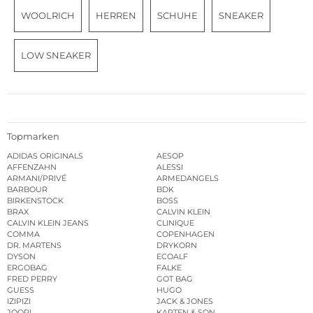
WOOLRICH
HERREN
SCHUHE
SNEAKER
LOW SNEAKER
Topmarken
ADIDAS ORIGINALS
AESOP
AFFENZAHN
ALESSI
ARMANI/PRIVÉ
ARMEDANGELS
BARBOUR
BDK
BIRKENSTOCK
BOSS
BRAX
CALVIN KLEIN
CALVIN KLEIN JEANS
CLINIQUE
COMMA
COPENHAGEN
DR. MARTENS
DRYKORN
DYSON
ECOALF
ERGOBAG
FALKE
FRED PERRY
GOT BAG
GUESS
HUGO
IZIPIZI
JACK & JONES
JOOP!
KAPTEN & SON