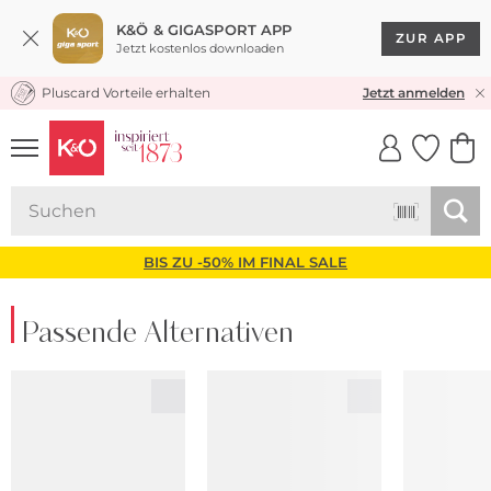
K&Ö & GIGASPORT APP
ZUR APP
Jetzt kostenlos downloaden
Pluscard Vorteile erhalten
KOSTENLOSER VERSAND* & RÜCKVERSAND
Jetzt anmelden
UNSERE APP
CLICK &
CLICK &
COLLECT
RESERVE
BIS ZU -50% IM FINAL SALE
Passende Alternativen