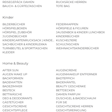
REISEGEPÄCK DAMEN
RUCKSÄCKE HERREN
BAUCH- & GÜRTELTASCHEN
TOTE BAG
Kinder
BILDERBÜCHER
FEDERMAPPEN
HÖRSPIELBOXEN
HÖRSPIELE & FIGUREN
HÖRSPIEL ZUBEHÖR
JAUSENBOX & KINDER LUNCHBOX
JUGENDBÜCHER
KINDERBÜCHER
KINDERGARTENRUCKSACK | KINDERGARTENBEUTEL
KUSCHELTIERE
SACHBÜCHER & KINDERLEXIKA
SCHULTASCHEN
TURNBEUTEL & SPORTTASCHEN
WEIHNACHTSKINDERBÜCHER
KLEIDER
Home & Beauty
AFTER SUN
AUGENCREME
AUGEN MAKE UP
AUGENMAKEUP ENTFERNER
BACKFORMEN
BADTEPPICH
BADEMATTEN
BADEMÄNTEL
BADEZIMMER
BEAUTY GESCHENKE
BESTECK
BETTDECKEN
BETTWÄSCHE
DAMEN PARFUM
DEO & DEODORANTS
DUSCHGEL & BADESCHAUM
GÄSTETÜCHER
FÜR SIE
GESICHTSCREME
GESICHTSCREME HERREN
GESICHTSPFLEGE
GESICHTSREINIGUNG