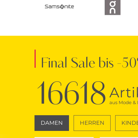
Final Sale bis -5
16618
Arti
aus Mode & L
DAMEN
HERREN
KIND