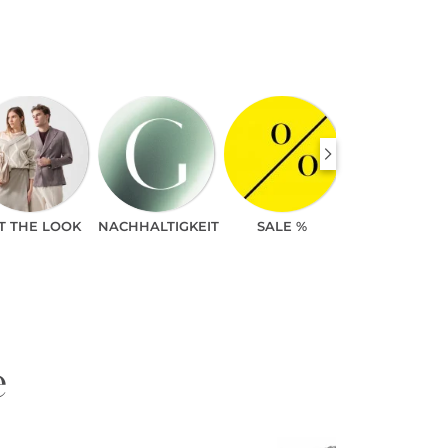
T THE LOOK
NACHHALTIGKEIT
SALE %
e