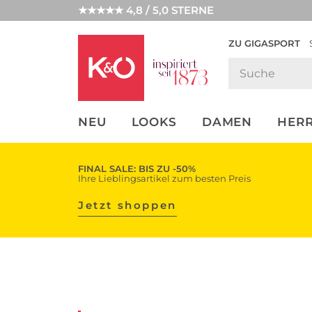
★★★★★ 4,8 / 5,0 STERNE
ZU GIGASPORT
FASHION-
UNSERE APP
CLICK &
CLICK &
TRENDS
COLLECT
RESERVE
NEU
LOOKS
DAMEN
HER
FINAL SALE: BIS ZU -50%
Ihre Lieblingsartikel zum besten Preis
Jetzt shoppen