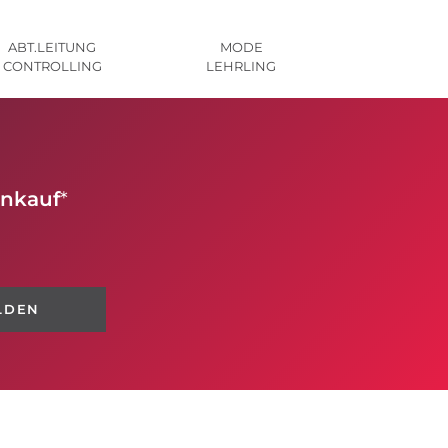
ABT.LEITUNG
MODE
CONTROLLING
LEHRLING
inkauf
*
LDEN