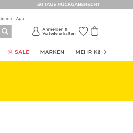
30 TAGE RÜCKGABERECHT
tionen
App
Anmelden &
Vorteile erhalten
SALE
MARKEN
MEHR K&Ö
NACH