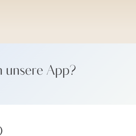
SANTORINI SOFT
n unsere App?
Ö