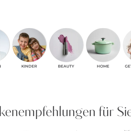
N
KINDER
BEAUTY
HOME
GE
enempfehlungen für Si