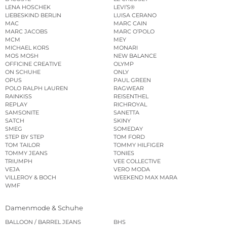
LENA HOSCHEK
LEVI’S®
LIEBESKIND BERLIN
LUISA CERANO
MAC
MARC CAIN
MARC JACOBS
MARC O’POLO
MCM
MEY
MICHAEL KORS
MONARI
MOS MOSH
NEW BALANCE
OFFICINE CREATIVE
OLYMP
ON SCHUHE
ONLY
OPUS
PAUL GREEN
POLO RALPH LAUREN
RAGWEAR
RAINKISS
REISENTHEL
REPLAY
RICHROYAL
SAMSONITE
SANETTA
SATCH
SKINY
SMEG
SOMEDAY
STEP BY STEP
TOM FORD
TOM TAILOR
TOMMY HILFIGER
TOMMY JEANS
TONIES
TRIUMPH
VEE COLLECTIVE
VEJA
VERO MODA
VILLEROY & BOCH
WEEKEND MAX MARA
WMF
Damenmode & Schuhe
BALLOON / BARREL JEANS
BHS