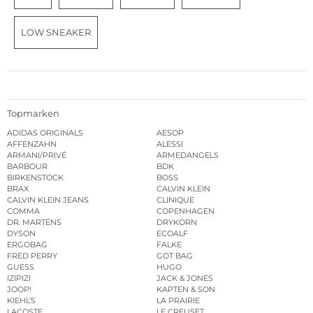
LOW SNEAKER
Topmarken
ADIDAS ORIGINALS
AESOP
AFFENZAHN
ALESSI
ARMANI/PRIVÉ
ARMEDANGELS
BARBOUR
BDK
BIRKENSTOCK
BOSS
BRAX
CALVIN KLEIN
CALVIN KLEIN JEANS
CLINIQUE
COMMA
COPENHAGEN
DR. MARTENS
DRYKORN
DYSON
ECOALF
ERGOBAG
FALKE
FRED PERRY
GOT BAG
GUESS
HUGO
IZIPIZI
JACK & JONES
JOOP!
KAPTEN & SON
KIEHL’S
LA PRAIRIE
LACOSTE
LE CREUSET