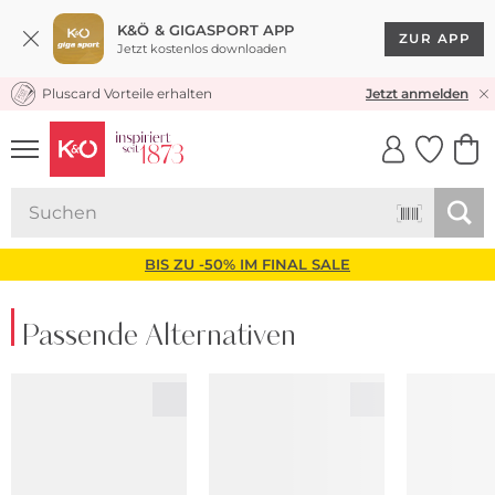
K&Ö & GIGASPORT APP
ZUR APP
Jetzt kostenlos downloaden
Pluscard Vorteile erhalten
KOSTENLOSER VERSAND* & RÜCKVERSAND
Jetzt anmelden
UNSERE APP
CLICK &
CLICK &
COLLECT
RESERVE
BIS ZU -50% IM FINAL SALE
Passende Alternativen