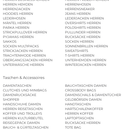
HERREN HEMDEN
HERRENHOSEN
HERRENJACKEN
HERRENSNEAKER
HOODIES HERREN
JEANS HERREN
LEDERHOSEN
LEDERJACKEN HERREN
MÄNTEL HERREN
OVERSHIRTS HERREN
PARKA HERREN
POLOSHIRTS HERREN
STRICKPULLOVER HERREN
PULLUNDER HERREN
PYJAMAS HERREN
RUCKSÄCKE HERREN
SAKKOS
SOCKEN HERREN
SOCKEN MULTIPACKS
SONNENBRILLEN HERREN
STRICKJACKEN HERREN
SWEATSHIRTS
TRACHTENMODE HERREN
T-SHIRTS HERREN
ÜBERGANGSJACKEN HERREN
UNTERHEMDEN HERREN
UNTERWÄSCHE HERREN
WINTERJACKEN HERREN
Taschen & Accessoires
DAMENTASCHEN
BAUCHTASCHEN DAMEN
CLUTCHES UND MINIBAGS
CROSSBODY BAGS
DAMENRUCKSÄCKE
DAMENSCHALS & DAMENTÜCHER
SHOPPER
GELDBÖRSEN DAMEN
HANDSCHUHE DAMEN
HANDTASCHEN
HERREN REISETASCHEN
HARTSCHALENKOFFER
KOFFER UND TROLLEYS
HERREN KOFFER
HERREN KULTURBEUTEL
LAPTOPTASCHEN
REISEGEPÄCK DAMEN
RUCKSÄCKE HERREN
BAUCH- & GÜRTELTASCHEN
TOTE BAG