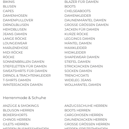
BIKINIS
BLAZER FÜR DAMEN
BLUSEN
BOOTS
CAPES
CHELSEABOOTS
DAMENHOSEN
DAMENKLEIDER
DAMENPULLOVER
DAUNENMÄNTEL DAMEN
DIRNDLBLUSEN
GROSSE GRÖSSEN DAMEN
HEMDBLUSEN
JACKEN FÜR DAMEN
JEANS DAMEN
KURZE RÖCKE
LANGE RÖCKE
LEGGINGS DAMEN
LOUNGEWEAR
MÄNTEL DAMEN
MARLENEHOSE
MAXIKLEIDER
MIDI RÖCKE
MIDIKLEIDER
RÖCKE
SHAPEWEAR DAMEN
SONNENBRILLEN DAMEN
STIEFEL DAMEN
STIEFELETTEN FÜR DAMEN
STRICKJACKEN DAMEN
SWEATSHIRTS FÜR DAMEN
SOCKEN DAMEN
DIRNDL & TRACHTENKLEIDER
TRENCHCOATS
T-SHIRTS DAMEN
WIDELEG JEANS
WINTERJACKEN DAMEN
WOLLMÄNTEL DAMEN
Herrenmode & Schuhe
ANZÜGE & SMOKINGS
ANZUGSSCHUHE HERREN
BLOUSON HERREN
BOOTS HERREN
BOXERSHORTS
CARGOHOSEN HERREN
CHINOS HERREN
DAUNENJACKEN HERREN
GILETS HERREN
GROSSE GRÖSSEN HERREN
HERREN BUSINESSHEMDEN
HERREN FREIZEITHEMDEN