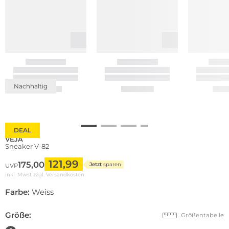
Nachhaltig
DEAL
VEJA
Sneaker V-82
121,99
175,00
Jetzt
sparen
UVP
inkl. Mwst zzgl.
Versandkosten
Farbe:
Weiss
Größe:
Größentabelle