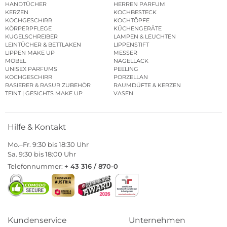
HANDTÜCHER
HERREN PARFUM
KERZEN
KOCHBESTECK
KOCHGESCHIRR
KOCHTÖPFE
KÖRPERPFLEGE
KÜCHENGERÄTE
KUGELSCHREIBER
LAMPEN & LEUCHTEN
LEINTÜCHER & BETTLAKEN
LIPPENSTIFT
LIPPEN MAKE UP
MESSER
MÖBEL
NAGELLACK
UNISEX PARFUMS
PEELING
KOCHGESCHIRR
PORZELLAN
RASIERER & RASUR ZUBEHÖR
RAUMDÜFTE & KERZEN
TEINT | GESICHTS MAKE UP
VASEN
Hilfe & Kontakt
Mo.–Fr. 9:30 bis 18:30 Uhr
Sa. 9:30 bis 18:00 Uhr
Telefonnummer:
+ 43 316 / 870-0
Kundenservice
Unternehmen