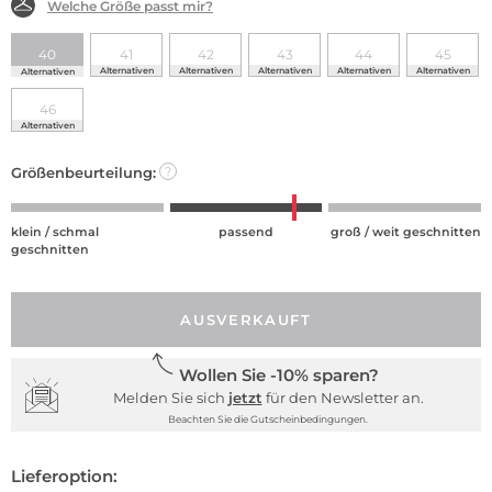
Welche Größe passt mir?
40
41
42
43
44
45
Alternativen
Alternativen
Alternativen
Alternativen
Alternativen
Alternativen
46
Alternativen
Größenbeurteilung:
?
klein / schmal
passend
groß / weit geschnitten
geschnitten
AUSVERKAUFT
Wollen Sie -10% sparen?
Melden Sie sich
jetzt
für den Newsletter an.
Beachten Sie die Gutscheinbedingungen.
Lieferoption: