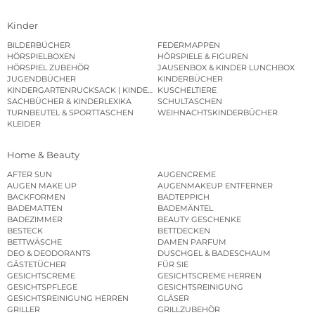
Kinder
BILDERBÜCHER
FEDERMAPPEN
HÖRSPIELBOXEN
HÖRSPIELE & FIGUREN
HÖRSPIEL ZUBEHÖR
JAUSENBOX & KINDER LUNCHBOX
JUGENDBÜCHER
KINDERBÜCHER
KINDERGARTENRUCKSACK | KINDERGARTENBEUTEL
KUSCHELTIERE
SACHBÜCHER & KINDERLEXIKA
SCHULTASCHEN
TURNBEUTEL & SPORTTASCHEN
WEIHNACHTSKINDERBÜCHER
KLEIDER
Home & Beauty
AFTER SUN
AUGENCREME
AUGEN MAKE UP
AUGENMAKEUP ENTFERNER
BACKFORMEN
BADTEPPICH
BADEMATTEN
BADEMÄNTEL
BADEZIMMER
BEAUTY GESCHENKE
BESTECK
BETTDECKEN
BETTWÄSCHE
DAMEN PARFUM
DEO & DEODORANTS
DUSCHGEL & BADESCHAUM
GÄSTETÜCHER
FÜR SIE
GESICHTSCREME
GESICHTSCREME HERREN
GESICHTSPFLEGE
GESICHTSREINIGUNG
GESICHTSREINIGUNG HERREN
GLÄSER
GRILLER
GRILLZUBEHÖR