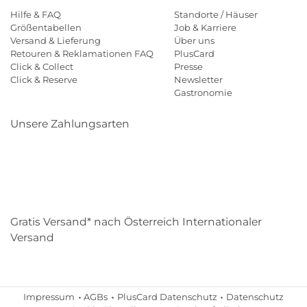
Hilfe & FAQ
Standorte / Häuser
Größentabellen
Job & Karriere
Versand & Lieferung
Über uns
Retouren & Reklamationen FAQ
PlusCard
Click & Collect
Presse
Click & Reserve
Newsletter
Gastronomie
Unsere Zahlungsarten
Klarna
Paypal
Mastercard
Visa
Diners
Eps
Shop
Applepay
Amazon
Gratis Versand* nach Österreich Internationaler
Versand
Impressum
AGBs
PlusCard Datenschutz
Datenschutz