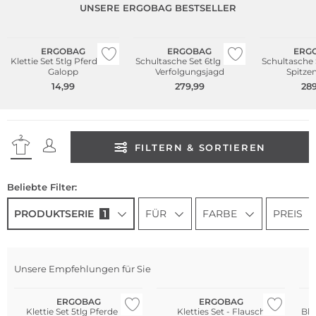
UNSERE ERGOBAG BESTSELLER
Nachhaltig
Nachhaltig
Nachhaltig
ERGOBAG
ERGOBAG
ERG
Klettie Set 5tlg Pferde im
Schultasche Set 6tlg Pack
Schultasche 
Galopp
Verfolgungsjagd
Spitzen
14,99
279,99
289
FILTERN & SORTIEREN
Beliebte Filter:
PRODUKTSERIE
1
FÜR
FARBE
PREIS
Unsere Empfehlungen für Sie
Nachhaltig
Nachhaltig
ERGOBAG
ERGOBAG
Klettie Set 5tlg Pferde im
Kletties Set - Flausch
Bli