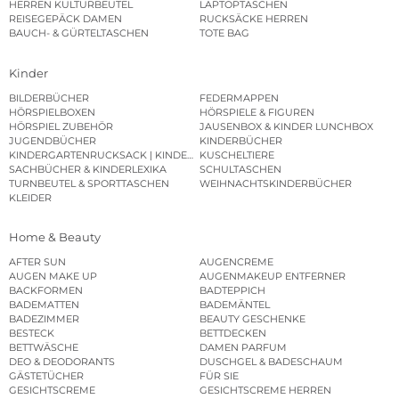
HERREN KULTURBEUTEL
LAPTOPTASCHEN
REISEGEPÄCK DAMEN
RUCKSÄCKE HERREN
BAUCH- & GÜRTELTASCHEN
TOTE BAG
Kinder
BILDERBÜCHER
FEDERMAPPEN
HÖRSPIELBOXEN
HÖRSPIELE & FIGUREN
HÖRSPIEL ZUBEHÖR
JAUSENBOX & KINDER LUNCHBOX
JUGENDBÜCHER
KINDERBÜCHER
KINDERGARTENRUCKSACK | KINDERGARTENBEUTEL
KUSCHELTIERE
SACHBÜCHER & KINDERLEXIKA
SCHULTASCHEN
TURNBEUTEL & SPORTTASCHEN
WEIHNACHTSKINDERBÜCHER
KLEIDER
Home & Beauty
AFTER SUN
AUGENCREME
AUGEN MAKE UP
AUGENMAKEUP ENTFERNER
BACKFORMEN
BADTEPPICH
BADEMATTEN
BADEMÄNTEL
BADEZIMMER
BEAUTY GESCHENKE
BESTECK
BETTDECKEN
BETTWÄSCHE
DAMEN PARFUM
DEO & DEODORANTS
DUSCHGEL & BADESCHAUM
GÄSTETÜCHER
FÜR SIE
GESICHTSCREME
GESICHTSCREME HERREN