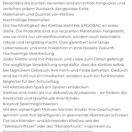
Besonders die bunten Varianten sind ein echter Hingucker und
verleihen jedem Rucksack das gewisse Extra.
Materialien und Qualität von Kletties
Nachhaltige Materialien
Die Nachhaltigkeit der Kletties steht bei ERGOBAG an erster
Stelle. Die Produkte sind aus recycelten Materialien hergestellt,
was sie nicht nur umweltfreundlich, sondern auch besonders
robust und langlebig macht. Dies garantiert eine lange
Lebensdauer und eine Investition in eine bessere Zukunft.
Hochwertige Verarbeitung
Jeder Klettie wird mit Präzision und Liebe zum Detail gefertigt.
Die sorgfältige Verarbeitung sorgt dafür, dass die Kletties selbst
bei täglichem Gebrauch ihre Form und Farbe behalten. Dadurch
sind sie nicht nur ein modischer, sondern auch ein funktionaler
Begleiter für den Schulalltag.
Mit Kletties den Spaß am Spielen entdecken
Kletties sind mehr als nur dekorative Accessoires – sie fördern die
Kreativität und Spielfreude Ihrer Kinder.
Kreative Spielmöglichkeiten
Mit den vielseitigen Motiven können Kinder ihre Geschichten
spinnen und ihre Spielfiguren in spannende Abenteuer schicken.
Die leuchtenden und blinkenden Kletties, wie der
“Weltraumflitzer” oder der “Monstertruck”, inspirieren zu
fantasievollen Erzählungen und Rollenspielen.