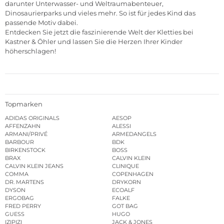
darunter Unterwasser- und Weltraumabenteuer,
Dinosaurierparks und vieles mehr. So ist für jedes Kind das
passende Motiv dabei.
Entdecken Sie jetzt die faszinierende Welt der Kletties bei
Kastner & Öhler und lassen Sie die Herzen Ihrer Kinder
höherschlagen!
Topmarken
ADIDAS ORIGINALS
AESOP
AFFENZAHN
ALESSI
ARMANI/PRIVÉ
ARMEDANGELS
BARBOUR
BDK
BIRKENSTOCK
BOSS
BRAX
CALVIN KLEIN
CALVIN KLEIN JEANS
CLINIQUE
COMMA
COPENHAGEN
DR. MARTENS
DRYKORN
DYSON
ECOALF
ERGOBAG
FALKE
FRED PERRY
GOT BAG
GUESS
HUGO
IZIPIZI
JACK & JONES