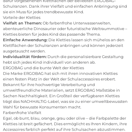
dafür vorgesehenen Klettflächen der beliebten ERGOBAG-
Schulranzen. Dank ihrer Vielfalt und einfachen Anbringung sind
sie ein Muss für jedes trendbewusste Kind.
Vorteile der Kletties
Vielfalt an Themen:
Ob farbenfrohe Unterwasserwelten,
abenteuerliche Dinosaurier oder futuristische Weltraummotive –
Kletties bieten für jedes Kind das passende Thema.
Einfache Anwendung:
Die Kletties lassen sich mühelos an den
Klettflächen der Schulranzen anbringen und können jederzeit
ausgetauscht werden.
Individualität fördern:
Durch die personalisierbare Gestaltung
hebt sich jedes Kind individuell von anderen ab.
ERGOBAG und die bunte Welt der Kletties
Die Marke ERGOBAG hat sich mit ihren innovativen Kletties
einen festen Platz in der Welt der Schulaccessoires erobert.
Bekannt für ihre hochwertige Verarbeitung und
umweltfreundliche Materialien, setzt ERGOBAG Maßstäbe in
Sachen Nachhaltigkeit. Ein Großteil der verfügbaren Kletties
trägt das NACHHALTIG-Label, was sie zu einer umweltbewussten
Wahl für bewusste Konsumenten macht.
Farbenfrohe Vielfalt
Egal, ob bunt, blau, orange, grau oder olive – die Farbpalette der
Kletties ist breit gefächert. Dies ermöglicht es Ihren Kindern, ihre
Accessoires farblich perfekt auf ihre Schulsachen abzustimmen.