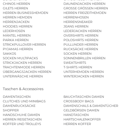
CHINOS HERREN
DAUNENJACKEN HERREN
GILETS HERREN
GROSSE GRÖSSEN HERREN
HERREN BUSINESSHEMDEN
HERREN FREIZEITHEMDEN
HERREN HEMDEN
HERRENHOSEN
HERRENJACKEN
HERRENSNEAKER
HOODIES HERREN
JEANS HERREN
LEDERHOSEN
LEDERJACKEN HERREN
MÄNTEL HERREN
OVERSHIRTS HERREN
PARKA HERREN
POLOSHIRTS HERREN
STRICKPULLOVER HERREN
PULLUNDER HERREN
PYJAMAS HERREN
RUCKSÄCKE HERREN
SAKKOS
SOCKEN HERREN
SOCKEN MULTIPACKS
SONNENBRILLEN HERREN
STRICKJACKEN HERREN
SWEATSHIRTS
TRACHTENMODE HERREN
T-SHIRTS HERREN
ÜBERGANGSJACKEN HERREN
UNTERHEMDEN HERREN
UNTERWÄSCHE HERREN
WINTERJACKEN HERREN
Taschen & Accessoires
DAMENTASCHEN
BAUCHTASCHEN DAMEN
CLUTCHES UND MINIBAGS
CROSSBODY BAGS
DAMENRUCKSÄCKE
DAMENSCHALS & DAMENTÜCHER
SHOPPER
GELDBÖRSEN DAMEN
HANDSCHUHE DAMEN
HANDTASCHEN
HERREN REISETASCHEN
HARTSCHALENKOFFER
KOFFER UND TROLLEYS
HERREN KOFFER