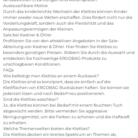
Austauschbare Motive
Durch das kinderleichte Wechseln der Kletties können Kinder
immer wieder neue Welten erschaffen. Dies fördert nicht nur die
Vorstellungskraft, sondern auch die Flexibilität und das
Anpassungsvermögen der Kleinen.
Sale bei Kastner & Öhler
Profitieren Sie von den attraktiven Angeboten in der Sale-
Abteilung von Kastner & Öhler. Hier finden Sie Kletties zu
besonders günstigen Preisen. Stöbern Sie durch die Auswahl und
entdecken Sie hochwertige ERGOBAG-Produkte zu
unschlagbaren Konditionen.
FAQs
Wie befestigt man Kletties an einem Rucksack?
Die Kletties sind so konzipiert, dass sie einfach auf die
Klettflächen von ERGOBAG-Rucksäcken haften. Sie können sie
jederzeit lösen und nach Bedarf neu positionieren.
Sind die Kletties waschbar?
Ja, die Kletties können bei Bedarf mit einem feuchten Tuch
abgewischt werden. Bitte vermeiden Sie aggressive
Reinigungsmittel, um die Farben zu schonen und die Haftkraft
zu erhalten.
Welche Themenwelten bieten die Kletties?
Die Kletties decken ein breites Spektrum an Themen ab,