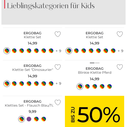
Lieblingskategorien für Kids
SHORTS
KLEIDER
Nachhaltig
Nachhaltig
ERGOBAG
ERGOBAG
Klettie Set
Klettie Set
14,99
14,99
+ 9
+ 9
Nachhaltig
ERGOBAG
ERGOBAG
Klettie-Set "Dinosaurier"
Blinkie Klettie Pferd
14,99
14,99
+ 9
Nachhaltig
ERGOBAG
Kletties Set - Flausch Blau/Türkis
9,99