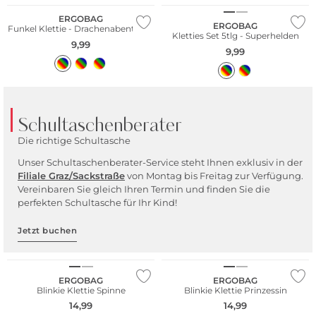
ERGOBAG
ERGOBAG
Funkel Klettie - Drachenabenteuer
Kletties Set 5tlg - Superhelden
9,99
9,99
Schultaschenberater
Die richtige Schultasche
Unser Schultaschenberater-Service steht Ihnen exklusiv in der
Filiale Graz/Sackstr
aße
von Montag bis Freitag zur Verfügung.
Vereinbaren Sie gleich Ihren Termin und finden Sie die
perfekten Schultasche für Ihr Kind!
Jetzt buchen
Nachhaltig
Nachhaltig
ERGOBAG
ERGOBAG
Blinkie Klettie Spinne
Blinkie Klettie Prinzessin
14,99
14,99