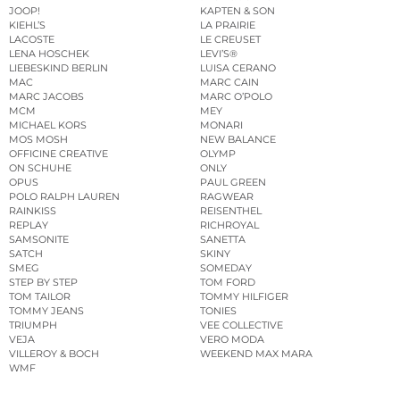
JOOP!
KAPTEN & SON
KIEHL’S
LA PRAIRIE
LACOSTE
LE CREUSET
LENA HOSCHEK
LEVI’S®
LIEBESKIND BERLIN
LUISA CERANO
MAC
MARC CAIN
MARC JACOBS
MARC O’POLO
MCM
MEY
MICHAEL KORS
MONARI
MOS MOSH
NEW BALANCE
OFFICINE CREATIVE
OLYMP
ON SCHUHE
ONLY
OPUS
PAUL GREEN
POLO RALPH LAUREN
RAGWEAR
RAINKISS
REISENTHEL
REPLAY
RICHROYAL
SAMSONITE
SANETTA
SATCH
SKINY
SMEG
SOMEDAY
STEP BY STEP
TOM FORD
TOM TAILOR
TOMMY HILFIGER
TOMMY JEANS
TONIES
TRIUMPH
VEE COLLECTIVE
VEJA
VERO MODA
VILLEROY & BOCH
WEEKEND MAX MARA
WMF