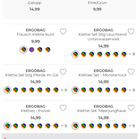
Galopp
Pink/Grün
14,99
9,99
Nachhaltig
Nachhaltig
ERGOBAG
ERGOBAG
Flausch Klettie bunt
Klettie Set 5tlg Leuchtende
Unterwasserwelt
9,99
14,99
+ 9
Nachhaltig
Nachhaltig
ERGOBAG
ERGOBAG
Klettie Set 5tlg Pferde im Galopp
Kletties Set - Monstertucks
14,99
14,99
+ 9
+ 9
Nachhaltig
Nachhaltig
ERGOBAG
ERGOBAG
Kletties - Polizei
Klettie-Set "Meerjungfrauen"
14,99
14,99
+ 9
+ 9