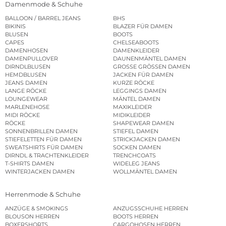
Damenmode & Schuhe
BALLOON / BARREL JEANS
BHS
BIKINIS
BLAZER FÜR DAMEN
BLUSEN
BOOTS
CAPES
CHELSEABOOTS
DAMENHOSEN
DAMENKLEIDER
DAMENPULLOVER
DAUNENMÄNTEL DAMEN
DIRNDLBLUSEN
GROSSE GRÖSSEN DAMEN
HEMDBLUSEN
JACKEN FÜR DAMEN
JEANS DAMEN
KURZE RÖCKE
LANGE RÖCKE
LEGGINGS DAMEN
LOUNGEWEAR
MÄNTEL DAMEN
MARLENEHOSE
MAXIKLEIDER
MIDI RÖCKE
MIDIKLEIDER
RÖCKE
SHAPEWEAR DAMEN
SONNENBRILLEN DAMEN
STIEFEL DAMEN
STIEFELETTEN FÜR DAMEN
STRICKJACKEN DAMEN
SWEATSHIRTS FÜR DAMEN
SOCKEN DAMEN
DIRNDL & TRACHTENKLEIDER
TRENCHCOATS
T-SHIRTS DAMEN
WIDELEG JEANS
WINTERJACKEN DAMEN
WOLLMÄNTEL DAMEN
Herrenmode & Schuhe
ANZÜGE & SMOKINGS
ANZUGSSCHUHE HERREN
BLOUSON HERREN
BOOTS HERREN
BOXERSHORTS
CARGOHOSEN HERREN