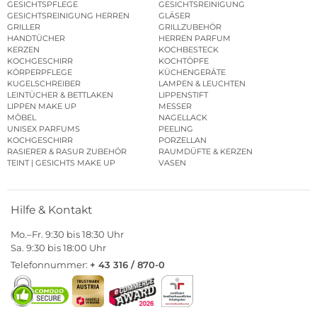
GESICHTSPFLEGE
GESICHTSREINIGUNG
GESICHTSREINIGUNG HERREN
GLÄSER
GRILLER
GRILLZUBEHÖR
HANDTÜCHER
HERREN PARFUM
KERZEN
KOCHBESTECK
KOCHGESCHIRR
KOCHTÖPFE
KÖRPERPFLEGE
KÜCHENGERÄTE
KUGELSCHREIBER
LAMPEN & LEUCHTEN
LEINTÜCHER & BETTLAKEN
LIPPENSTIFT
LIPPEN MAKE UP
MESSER
MÖBEL
NAGELLACK
UNISEX PARFUMS
PEELING
KOCHGESCHIRR
PORZELLAN
RASIERER & RASUR ZUBEHÖR
RAUMDÜFTE & KERZEN
TEINT | GESICHTS MAKE UP
VASEN
Hilfe & Kontakt
Mo.–Fr. 9:30 bis 18:30 Uhr
Sa. 9:30 bis 18:00 Uhr
Telefonnummer:
+ 43 316 / 870-0