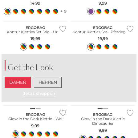
14,99
9,99
+ 9
Nachhaltig
Nachhaltig
ERGOBAG
ERGOBAG
Kontur Kletties Set 5tlg - Urzeit
Kontur Kletties Set - Pferdeglück
19,99
19,99
Get the Look
DAMEN
HERREN
Jetzt shoppen
Nachhaltig
Nachhaltig
ERGOBAG
ERGOBAG
Glow in the Dark Klettie - Wal
Glow in the Dark Klettie
Dinosaurier
9,99
9,99