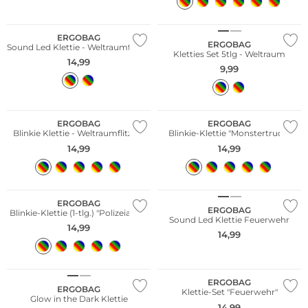
Nachhaltig
Nachhaltig
ERGOBAG
ERGOBAG
Sound Led Klettie - Weltraumflitzer
Kletties Set 5tlg - Weltraum
14,99
9,99
ERGOBAG
ERGOBAG
Blinkie Klettie - Weltraumflitzerk
Blinkie-Klettie "Monstertruck"
14,99
14,99
Nachhaltig
ERGOBAG
ERGOBAG
Blinkie-Klettie (1-tlg.) "Polizeiauto"
Sound Led Klettie Feuerwehr
14,99
14,99
Nachhaltig
Nachhaltig
ERGOBAG
ERGOBAG
Klettie-Set "Feuerwehr"
Glow in the Dark Klettie
14,99