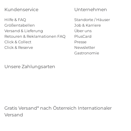
Kundenservice
Unternehmen
Hilfe & FAQ
Standorte / Häuser
Größentabellen
Job & Karriere
Versand & Lieferung
Über uns
Retouren & Reklamationen FAQ
PlusCard
Click & Collect
Presse
Click & Reserve
Newsletter
Gastronomie
Unsere Zahlungsarten
Klarna
Paypal
Mastercard
Visa
Diners
Eps
Shop
Applepay
Amazon
Gratis Versand* nach Österreich Internationaler
Versand