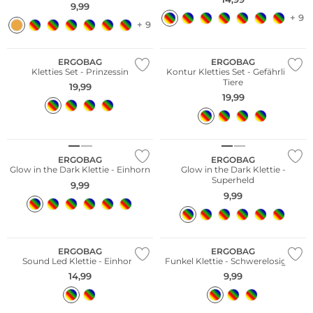
9,99
+ 9
+ 9
Nachhaltig
Nachhaltig
ERGOBAG
ERGOBAG
Kletties Set - Prinzessin
Kontur Kletties Set - Gefährliche
Tiere
19,99
19,99
Nachhaltig
Nachhaltig
ERGOBAG
ERGOBAG
Glow in the Dark Klettie - Einhorn
Glow in the Dark Klettie -
Superheld
9,99
9,99
Nachhaltig
Nachhaltig
ERGOBAG
ERGOBAG
Sound Led Klettie - Einhorn
Funkel Klettie - Schwerelosigkeit
14,99
9,99
Nachhaltig
Nachhaltig