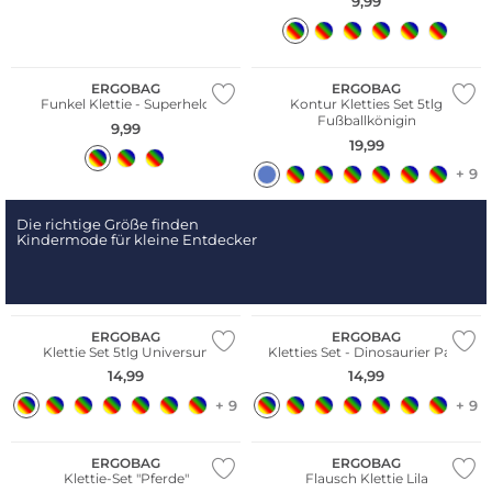
9,99
Nachhaltig
Nachhaltig
ERGOBAG
ERGOBAG
Funkel Klettie - Superheld
Kontur Kletties Set 5tlg
Fußballkönigin
9,99
19,99
+ 9
Die richtige Größe finden
Kindermode für kleine Entdecker
Nachhaltig
Nachhaltig
ERGOBAG
ERGOBAG
Klettie Set 5tlg Universun
Kletties Set - Dinosaurier Park
14,99
14,99
+ 9
+ 9
Nachhaltig
Nachhaltig
ERGOBAG
ERGOBAG
Klettie-Set "Pferde"
Flausch Klettie Lila