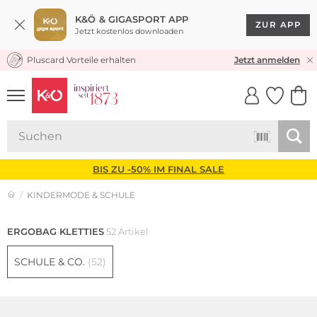
K&Ö & GIGASPORT APP
ZUR APP
Jetzt kostenlos downloaden
Pluscard Vorteile erhalten
KOSTENLOSER VERSAND* & RÜCKVERSAND
30 TAGE RÜCKGABERECHT
Jetzt anmelden
UNSERE APP
CLICK &
CLICK &
COLLECT
RESERVE
BIS ZU -50% IM FINAL SALE
KINDERMODE & SCHULE
ERGOBAG KLETTIES
52 Artikel
SCHULE & CO.
(52)