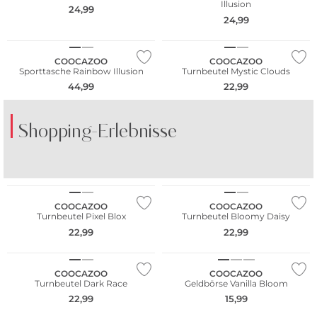
Illusion
24,99
24,99
Nur Online
Nur Online
COOCAZOO
COOCAZOO
Sporttasche Rainbow Illusion
Turnbeutel Mystic Clouds
44,99
22,99
Shopping-Erlebnisse
Nur Online
COOCAZOO
COOCAZOO
Turnbeutel Pixel Blox
Turnbeutel Bloomy Daisy
22,99
22,99
Nur Online
COOCAZOO
COOCAZOO
Turnbeutel Dark Race
Geldbörse Vanilla Bloom
22,99
15,99
Nur Online
Nur Online