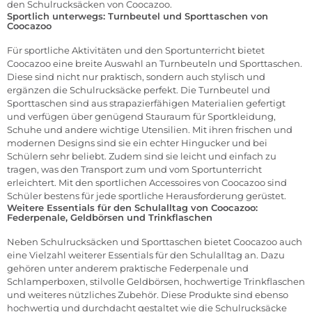
den Schulrucksäcken von Coocazoo.
Sportlich unterwegs: Turnbeutel und Sporttaschen von
Coocazoo
Für sportliche Aktivitäten und den Sportunterricht bietet
Coocazoo eine breite Auswahl an
Turnbeuteln und Sporttaschen
.
Diese sind nicht nur praktisch, sondern auch stylisch und
ergänzen die Schulrucksäcke perfekt. Die Turnbeutel und
Sporttaschen sind aus strapazierfähigen Materialien gefertigt
und verfügen über genügend Stauraum für Sportkleidung,
Schuhe und andere wichtige Utensilien. Mit ihren frischen und
modernen Designs sind sie ein echter Hingucker und bei
Schülern sehr beliebt. Zudem sind sie leicht und einfach zu
tragen, was den Transport zum und vom Sportunterricht
erleichtert. Mit den sportlichen Accessoires von Coocazoo sind
Schüler bestens für jede sportliche Herausforderung gerüstet.
Weitere Essentials für den Schulalltag von Coocazoo:
Federpenale, Geldbörsen und Trinkflaschen
Neben Schulrucksäcken und Sporttaschen bietet Coocazoo auch
eine Vielzahl weiterer Essentials für den Schulalltag an. Dazu
gehören unter anderem praktische
Federpenale
und
Schlamperboxen, stilvolle Geldbörsen, hochwertige Trinkflaschen
und weiteres nützliches
Zubehör
. Diese Produkte sind ebenso
hochwertig und durchdacht gestaltet wie die Schulrucksäcke