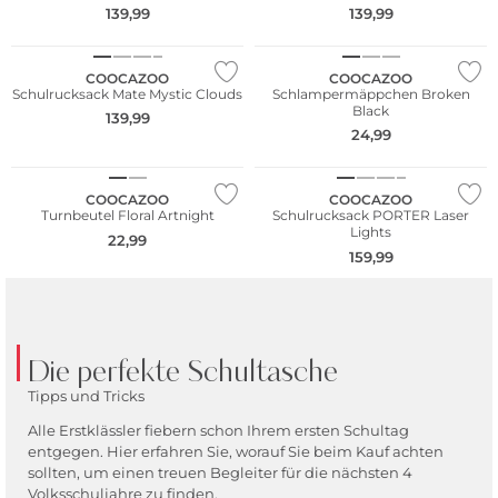
139,99
139,99
Nur Online
COOCAZOO
COOCAZOO
Schulrucksack Mate Mystic Clouds
Schlampermäppchen Broken
Black
139,99
24,99
Nur Online
COOCAZOO
COOCAZOO
Turnbeutel Floral Artnight
Schulrucksack PORTER Laser
Lights
22,99
159,99
Die perfekte Schultasche
Tipps und Tricks
Alle Erstklässler fiebern schon Ihrem ersten Schultag
entgegen. Hier erfahren Sie, worauf Sie beim Kauf achten
sollten, um einen treuen Begleiter für die nächsten 4
Volksschuljahre zu finden.