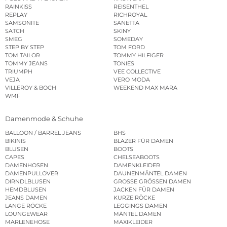
RAINKISS
REISENTHEL
REPLAY
RICHROYAL
SAMSONITE
SANETTA
SATCH
SKINY
SMEG
SOMEDAY
STEP BY STEP
TOM FORD
TOM TAILOR
TOMMY HILFIGER
TOMMY JEANS
TONIES
TRIUMPH
VEE COLLECTIVE
VEJA
VERO MODA
VILLEROY & BOCH
WEEKEND MAX MARA
WMF
Damenmode & Schuhe
BALLOON / BARREL JEANS
BHS
BIKINIS
BLAZER FÜR DAMEN
BLUSEN
BOOTS
CAPES
CHELSEABOOTS
DAMENHOSEN
DAMENKLEIDER
DAMENPULLOVER
DAUNENMÄNTEL DAMEN
DIRNDLBLUSEN
GROSSE GRÖSSEN DAMEN
HEMDBLUSEN
JACKEN FÜR DAMEN
JEANS DAMEN
KURZE RÖCKE
LANGE RÖCKE
LEGGINGS DAMEN
LOUNGEWEAR
MÄNTEL DAMEN
MARLENEHOSE
MAXIKLEIDER