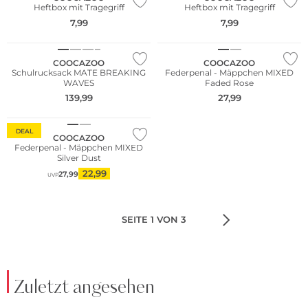
Heftbox mit Tragegriff
Heftbox mit Tragegriff
7,99
7,99
Nur Online
Nur Online
COOCAZOO
COOCAZOO
Schulrucksack MATE BREAKING
Federpenal - Mäppchen MIXED
WAVES
Faded Rose
139,99
27,99
Nur Online
DEAL
COOCAZOO
Federpenal - Mäppchen MIXED
Silver Dust
22,99
27,99
UVP
SEITE 1 VON 3
Zuletzt angesehen