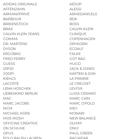
ADIDAS ORIGINALS
AESOP
AFFENZAHN
ALESSI
ARMANI/PRIVÉ
ARMEDANGELS
BARBOUR
BDK
BIRKENSTOCK
BOSS
BRAX
CALVIN KLEIN
CALVIN KLEIN JEANS
CLINIQUE
COMMA
COPENHAGEN
DR. MARTENS
DRYKORN
DYSON
ECOALF
ERGOBAG
FALKE
FRED PERRY
GOT BAG
GUESS
HUGO
IZIPIZI
JACK & JONES
JOOP!
KAPTEN & SON
KIEHL’S
LA PRAIRIE
LACOSTE
LE CREUSET
LENA HOSCHEK
LEVI’S®
LIEBESKIND BERLIN
LUISA CERANO
MAC
MARC CAIN
MARC JACOBS
MARC O’POLO
MCM
MEY
MICHAEL KORS
MONARI
MOS MOSH
NEW BALANCE
OFFICINE CREATIVE
OLYMP
ON SCHUHE
ONLY
OPUS
PAUL GREEN
POLO RALPH LAUREN
RAGWEAR