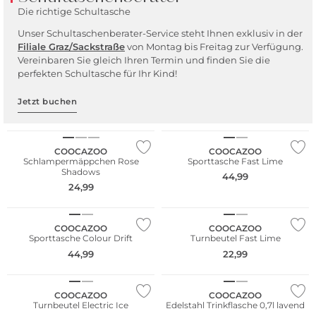
Die richtige Schultasche
Unser Schultaschenberater-Service steht Ihnen exklusiv in der
Filiale Graz/Sackstr
aße
von Montag bis Freitag zur Verfügung.
Vereinbaren Sie gleich Ihren Termin und finden Sie die
perfekten Schultasche für Ihr Kind!
Nachhaltig
Jetzt buchen
Nur Online
COOCAZOO
COOCAZOO
Schlampermäppchen Rose
Sporttasche Fast Lime
Shadows
44,99
24,99
COOCAZOO
COOCAZOO
Sporttasche Colour Drift
Turnbeutel Fast Lime
44,99
22,99
Nur Online
COOCAZOO
COOCAZOO
Turnbeutel Electric Ice
Edelstahl Trinkflasche 0,7l lavend