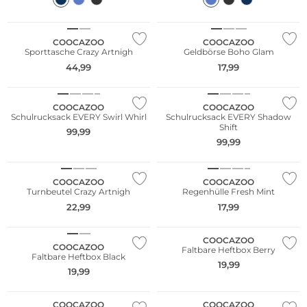
Nur Online
COOCAZOO
COOCAZOO
Sporttasche Crazy Artnigh
Geldbörse Boho Glam
44,99
17,99
Nur Online
Nur Online
COOCAZOO
COOCAZOO
Schulrucksack EVERY Swirl Whirl
Schulrucksack EVERY Shadow
Shift
99,99
99,99
Nur Online
Nur Online
COOCAZOO
COOCAZOO
Turnbeutel Crazy Artnigh
Regenhülle Fresh Mint
22,99
17,99
Nur Online
Nur Online
COOCAZOO
COOCAZOO
Faltbare Heftbox Berry
Faltbare Heftbox Black
19,99
19,99
Nur Online
Nur Online
COOCAZOO
COOCAZOO