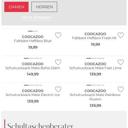
DAMEN
HERREN
Jetzt shoppen
Nur Online
Nur Online
COOCAZOO
COOCAZOO
Faltbare Heftbox Fresh Min
Faltbare Heftbox Blue
19,99
19,99
COOCAZOO
COOCAZOO
Schulrucksack Mate Boho Glam
Schulrucksack Mate Fast Lime
149,99
139,99
Nur Online
COOCAZOO
COOCAZOO
Schulrucksack Mate Electric Ice
Schulrucksack Mate Rainbow
Illusion
139,99
139,99
Schultaschenberater