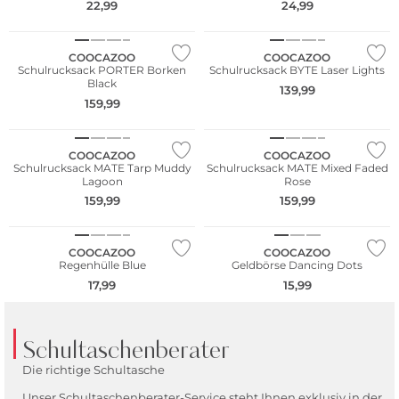
22,99
24,99
Nur Online
Nur Online
COOCAZOO
COOCAZOO
Schulrucksack PORTER Borken
Schulrucksack BYTE Laser Lights
Black
139,99
159,99
COOCAZOO
COOCAZOO
Schulrucksack MATE Tarp Muddy
Schulrucksack MATE Mixed Faded
Lagoon
Rose
159,99
159,99
Nur Online
COOCAZOO
COOCAZOO
Regenhülle Blue
Geldbörse Dancing Dots
17,99
15,99
Schultaschenberater
Die richtige Schultasche
Unser Schultaschenberater-Service steht Ihnen exklusiv in der