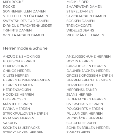
MIDI RÖCKE
MIDIKLEIDER
RÖCKE
SHAPEWEAR DAMEN
SONNENBRILLEN DAMEN
STIEFEL DAMEN
STIEFELETTEN FÜR DAMEN
STRICKJACKEN DAMEN
SWEATSHIRTS FÜR DAMEN
SOCKEN DAMEN
DIRNDL & TRACHTENKLEIDER
TRENCHCOATS
T-SHIRTS DAMEN
WIDELEG JEANS
WINTERJACKEN DAMEN
WOLLMÄNTEL DAMEN
Herrenmode & Schuhe
ANZÜGE & SMOKINGS
ANZUGSSCHUHE HERREN
BLOUSON HERREN
BOOTS HERREN
BOXERSHORTS
CARGOHOSEN HERREN
CHINOS HERREN
DAUNENJACKEN HERREN
GILETS HERREN
GROSSE GRÖSSEN HERREN
HERREN BUSINESSHEMDEN
HERREN FREIZEITHEMDEN
HERREN HEMDEN
HERRENHOSEN
HERRENJACKEN
HERRENSNEAKER
HOODIES HERREN
JEANS HERREN
LEDERHOSEN
LEDERJACKEN HERREN
MÄNTEL HERREN
OVERSHIRTS HERREN
PARKA HERREN
POLOSHIRTS HERREN
STRICKPULLOVER HERREN
PULLUNDER HERREN
PYJAMAS HERREN
RUCKSÄCKE HERREN
SAKKOS
SOCKEN HERREN
SOCKEN MULTIPACKS
SONNENBRILLEN HERREN
STRICKJACKEN HERREN
SWEATSHIRTS