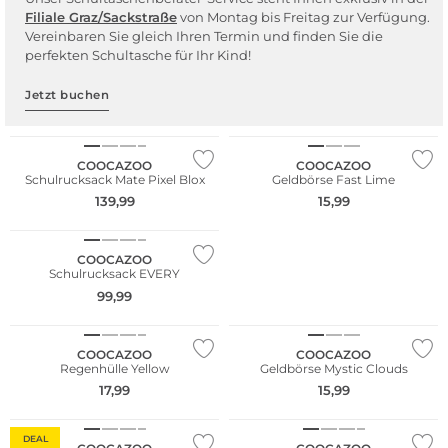
Filiale Graz/Sackstr
aße
von Montag bis Freitag zur Verfügung.
Vereinbaren Sie gleich Ihren Termin und finden Sie die
perfekten Schultasche für Ihr Kind!
Jetzt buchen
Nur Online
Nur Online
COOCAZOO
COOCAZOO
Schulrucksack Mate Pixel Blox
Geldbörse Fast Lime
139,99
15,99
Nur Online
COOCAZOO
Schulrucksack EVERY
99,99
Nur Online
COOCAZOO
COOCAZOO
Regenhülle Yellow
Geldbörse Mystic Clouds
17,99
15,99
Nur Online
Nur Online
DEAL