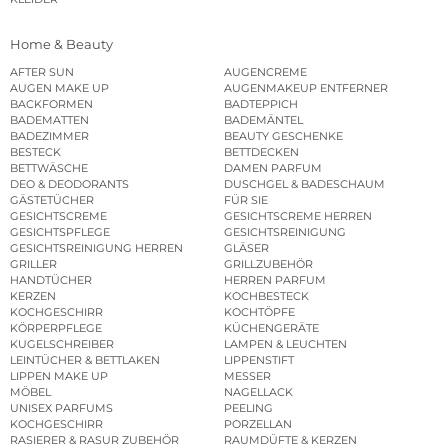
Home & Beauty
AFTER SUN
AUGENCREME
AUGEN MAKE UP
AUGENMAKEUP ENTFERNER
BACKFORMEN
BADTEPPICH
BADEMATTEN
BADEMÄNTEL
BADEZIMMER
BEAUTY GESCHENKE
BESTECK
BETTDECKEN
BETTWÄSCHE
DAMEN PARFUM
DEO & DEODORANTS
DUSCHGEL & BADESCHAUM
GÄSTETÜCHER
FÜR SIE
GESICHTSCREME
GESICHTSCREME HERREN
GESICHTSPFLEGE
GESICHTSREINIGUNG
GESICHTSREINIGUNG HERREN
GLÄSER
GRILLER
GRILLZUBEHÖR
HANDTÜCHER
HERREN PARFUM
KERZEN
KOCHBESTECK
KOCHGESCHIRR
KOCHTÖPFE
KÖRPERPFLEGE
KÜCHENGERÄTE
KUGELSCHREIBER
LAMPEN & LEUCHTEN
LEINTÜCHER & BETTLAKEN
LIPPENSTIFT
LIPPEN MAKE UP
MESSER
MÖBEL
NAGELLACK
UNISEX PARFUMS
PEELING
KOCHGESCHIRR
PORZELLAN
RASIERER & RASUR ZUBEHÖR
RAUMDÜFTE & KERZEN