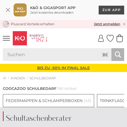
K&Ö & GIGASPORT APP
ZUR APP
Jetzt kostenlos downloaden
Pluscard Vorteile erhalten
30 TAGE RÜCKGABERECHT
Jetzt anmelden
UNSERE APP
CLICK &
CLICK &
COLLECT
RESERVE
BIS ZU -50% IM FINAL SALE
KINDER
SCHULBEDARF
COOCAZOO SCHULBEDARF
190 Artikel
FEDERMAPPEN & SCHLAMPERBOXEN
(43)
TRINKFLASC
Schultaschenberater