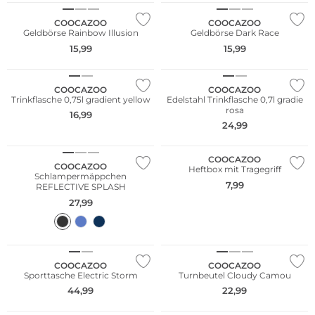
COOCAZOO
COOCAZOO
Geldbörse Rainbow Illusion
Geldbörse Dark Race
15,99
15,99
Nur Online
Nur Online
COOCAZOO
COOCAZOO
Trinkflasche 0,75l gradient yellow
Edelstahl Trinkflasche 0,7l gradie
rosa
16,99
24,99
Nur Online
Nur Online
COOCAZOO
COOCAZOO
Heftbox mit Tragegriff
Schlampermäppchen
7,99
REFLECTIVE SPLASH
27,99
Nur Online
Nur Online
COOCAZOO
COOCAZOO
Sporttasche Electric Storm
Turnbeutel Cloudy Camou
44,99
22,99
Nur Online
Nur Online