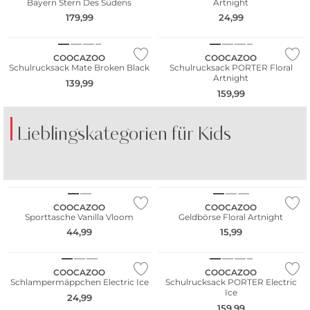
Bayern Stern Des Südens
Artnight
179,99
24,99
Nur Online
COOCAZOO
COOCAZOO
Schulrucksack Mate Broken Black
Schulrucksack PORTER Floral
Artnight
139,99
159,99
Lieblingskategorien für Kids
SHORTS
KLEIDER
COOCAZOO
COOCAZOO
Sporttasche Vanilla Vloom
Geldbörse Floral Artnight
44,99
15,99
Nur Online
COOCAZOO
COOCAZOO
Schlampermäppchen Electric Ice
Schulrucksack PORTER Electric
Ice
24,99
159,99