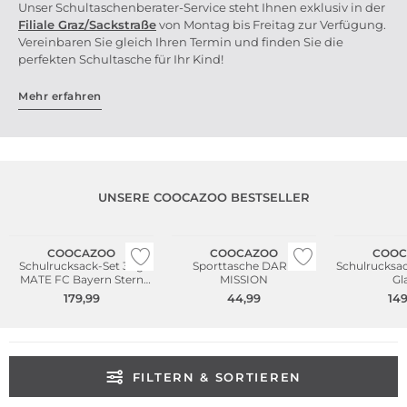
Unser Schultaschenberater-Service steht Ihnen exklusiv in der
Filiale Graz/Sackstr
aße
von Montag bis Freitag zur Verfügung.
Vereinbaren Sie gleich Ihren Termin und finden Sie die
perfekten Schultasche für Ihr Kind!
Mehr erfahren
UNSERE COOCAZOO BESTSELLER
NEU
Nur Online
Nur Online
COOCAZOO
COOCAZOO
COOC
Schulrucksack-Set 3tlg
Sporttasche DARK
Schulrucksa
MATE FC Bayern Stern
MISSION
Gl
Des Südens
179,99
44,99
149
FILTERN & SORTIEREN