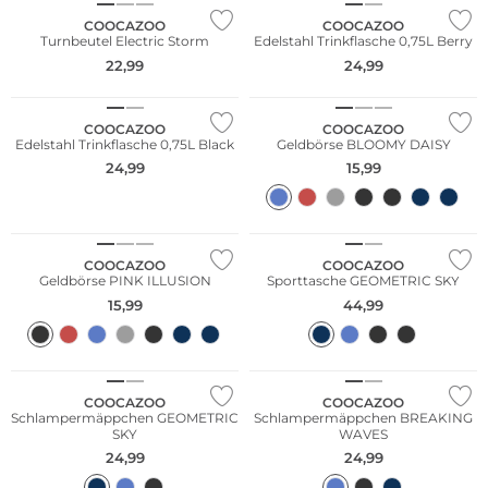
COOCAZOO
COOCAZOO
Turnbeutel Electric Storm
Edelstahl Trinkflasche 0,75L Berry
22,99
24,99
Nur Online
Nur Online
COOCAZOO
COOCAZOO
Edelstahl Trinkflasche 0,75L Black
Geldbörse BLOOMY DAISY
24,99
15,99
Nur Online
Nur Online
COOCAZOO
COOCAZOO
Geldbörse PINK ILLUSION
Sporttasche GEOMETRIC SKY
15,99
44,99
Nur Online
Nur Online
COOCAZOO
COOCAZOO
Schlampermäppchen GEOMETRIC
Schlampermäppchen BREAKING
SKY
WAVES
24,99
24,99