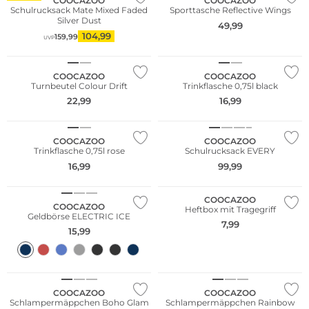
COOCAZOO
COOCAZOO
Schulrucksack Mate Mixed Faded
Sporttasche Reflective Wings
Silver Dust
49,99
104,99
159,99
UVP
Nur Online
COOCAZOO
COOCAZOO
Turnbeutel Colour Drift
Trinkflasche 0,75l black
22,99
16,99
Nur Online
Nur Online
COOCAZOO
COOCAZOO
Trinkflasche 0,75l rose
Schulrucksack EVERY
16,99
99,99
Nur Online
Nur Online
COOCAZOO
COOCAZOO
Heftbox mit Tragegriff
Geldbörse ELECTRIC ICE
7,99
15,99
Nur Online
COOCAZOO
COOCAZOO
Schlampermäppchen Boho Glam
Schlampermäppchen Rainbow