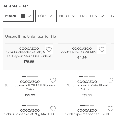
Beliebte Filter:
MARKE
1
FÜR
NEU EINGETROFFEN
FA
NEU
Unsere Empfehlungen für Sie
Nur Online
Nur Online
COOCAZOO
COOCAZOO
Schulrucksack-Set 3tlg MATE
Sporttasche DARK MISSION
S
FC Bayern Stern Des Südens
44,99
179,99
Nur Online
COOCAZOO
COOCAZOO
Schulrucksack PORTER Bloomy
Schulrucksack Mate Floral
Daisy
Artnight
NEU
159,99
139,99
Nur Online
COOCAZOO
COOCAZOO
Schulrucksack-Set 3tlg MATE FC
Schlampermäppchen Floral