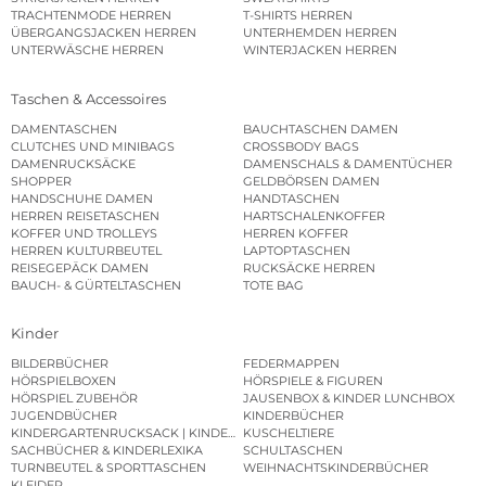
TRACHTENMODE HERREN
T-SHIRTS HERREN
ÜBERGANGSJACKEN HERREN
UNTERHEMDEN HERREN
UNTERWÄSCHE HERREN
WINTERJACKEN HERREN
Taschen & Accessoires
DAMENTASCHEN
BAUCHTASCHEN DAMEN
CLUTCHES UND MINIBAGS
CROSSBODY BAGS
DAMENRUCKSÄCKE
DAMENSCHALS & DAMENTÜCHER
SHOPPER
GELDBÖRSEN DAMEN
HANDSCHUHE DAMEN
HANDTASCHEN
HERREN REISETASCHEN
HARTSCHALENKOFFER
KOFFER UND TROLLEYS
HERREN KOFFER
HERREN KULTURBEUTEL
LAPTOPTASCHEN
REISEGEPÄCK DAMEN
RUCKSÄCKE HERREN
BAUCH- & GÜRTELTASCHEN
TOTE BAG
Kinder
BILDERBÜCHER
FEDERMAPPEN
HÖRSPIELBOXEN
HÖRSPIELE & FIGUREN
HÖRSPIEL ZUBEHÖR
JAUSENBOX & KINDER LUNCHBOX
JUGENDBÜCHER
KINDERBÜCHER
KINDERGARTENRUCKSACK | KINDERGARTENBEUTEL
KUSCHELTIERE
SACHBÜCHER & KINDERLEXIKA
SCHULTASCHEN
TURNBEUTEL & SPORTTASCHEN
WEIHNACHTSKINDERBÜCHER
KLEIDER