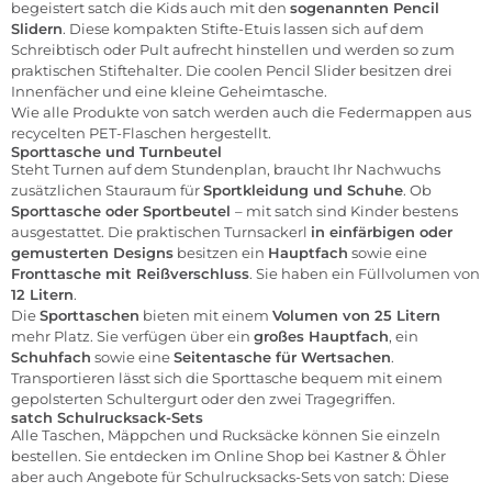
begeistert satch die Kids auch mit den
sogenannten Pencil
Slidern
. Diese kompakten Stifte-Etuis lassen sich auf dem
Schreibtisch oder Pult aufrecht hinstellen und werden so zum
praktischen Stiftehalter. Die coolen Pencil Slider besitzen drei
Innenfächer und eine kleine Geheimtasche.
Wie alle Produkte von satch werden auch die Federmappen aus
recycelten PET-Flaschen hergestellt.
Sporttasche und Turnbeutel
Steht Turnen auf dem Stundenplan, braucht Ihr Nachwuchs
zusätzlichen Stauraum für
Sportkleidung und Schuhe
. Ob
Sporttasche oder Sportbeutel
– mit satch sind Kinder bestens
ausgestattet. Die praktischen Turnsackerl
in einfärbigen oder
gemusterten Designs
besitzen ein
Hauptfach
sowie eine
Fronttasche mit Reißverschluss
. Sie haben ein Füllvolumen von
12 Litern
.
Die
Sporttaschen
bieten mit einem
Volumen von 25 Litern
mehr Platz. Sie verfügen über ein
großes Hauptfach
, ein
Schuhfach
sowie eine
Seitentasche für Wertsachen
.
Transportieren lässt sich die Sporttasche bequem mit einem
gepolsterten Schultergurt oder den zwei Tragegriffen.
satch Schulrucksack-Sets
Alle Taschen, Mäppchen und Rucksäcke können Sie einzeln
bestellen. Sie entdecken im Online Shop bei Kastner & Öhler
aber auch Angebote für Schulrucksacks-Sets von satch: Diese