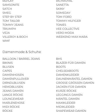
REPLAY
RICHROYAL
SAMSONITE
SANETTA
SATCH
SKINY
SMEG
SOMEDAY
STEP BY STEP
TOM FORD
TOM TAILOR
TOMMY HILFIGER
TOMMY JEANS
TONIES
TRIUMPH
VEE COLLECTIVE
VEJA
VERO MODA
VILLEROY & BOCH
WEEKEND MAX MARA
WMF
Damenmode & Schuhe
BALLOON / BARREL JEANS
BHS
BIKINIS
BLAZER FÜR DAMEN
BLUSEN
BOOTS
CAPES
CHELSEABOOTS
DAMENHOSEN
DAMENKLEIDER
DAMENPULLOVER
DAUNENMÄNTEL DAMEN
DIRNDLBLUSEN
GROSSE GRÖSSEN DAMEN
HEMDBLUSEN
JACKEN FÜR DAMEN
JEANS DAMEN
KURZE RÖCKE
LANGE RÖCKE
LEGGINGS DAMEN
LOUNGEWEAR
MÄNTEL DAMEN
MARLENEHOSE
MAXIKLEIDER
MIDI RÖCKE
MIDIKLEIDER
RÖCKE
SHAPEWEAR DAMEN