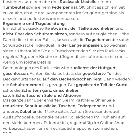
bestehen aus einem der drei
Rucksack-Modelle
, einem
Turnbeutel
sowie einem
Federpennal
. Oft lohnt es sich, ein Set
zu kaufen, da alle drei Komponenten im Set günstiger sind als
einzeln und perfekt zusammenpassen.
Ergonomie und Trageberatung
Ein Schulrucksack sollte
etwa mit der Taille abschließen
und
nicht über den Schultern sitzen
, sondern auf der gleichen Höhe.
Damit dies stets der Fall ist, lassen sich die
Trageriemen
der satch
Schulrucksäcke individuell
in der Länge anpassen
. So wachsen
sie mit. Überprüfen Sie als Erwachsener den Sitz des Rucksacks
regelmäßig, denn Kinder und Jugendliche kümmern sich meist
wenig um solche Details.
Beim Anlegen des Rucksacks wird
zunächst der Hüftgurt
geschlossen
. Achten Sie darauf, dass der
gepolsterte Teil
des
Beckengurts genau
auf den Beckenknochen
liegt. Dann werden
die
Schulterriemen
festgezogen: Der
gepolsterte Teil der Gurte
sollte die
Schultern ganz umschließen
.
satch Schultaschen Sale und Aktionen
Das ganze Jahr über erwarten Sie im Kastner & Öhler Sale
reduzierte Schulrucksäcke, Taschen, Federpennale
und
anderes
Zubehör
der Marke satch. Achten Sie besonders auf
Auslaufmodelle, bevor die neuen Kollektionen im Frühjahr auf
den Markt kommen. Es lohnt sich, regelmäßig im Online Shop
vorbeizuschauen, um ein echtes Schnäppchen zu machen.