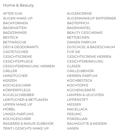
Home & Beauty
AFTER SUN
AUGENCREME
AUGEN MAKE UP
AUGENMAKEUP ENTFERNER
BACKFORMEN
BADTEPPICH
BADEMATTEN
BADEMÄNTEL
BADEZIMMER
BEAUTY GESCHENKE
BESTECK
BETTDECKEN
BETTWÄSCHE
DAMEN PARFUM
DEO & DEODORANTS
DUSCHGEL & BADESCHAUM
GÄSTETÜCHER
FÜR SIE
GESICHTSCREME
GESICHTSCREME HERREN
GESICHTSPFLEGE
GESICHTSREINIGUNG
GESICHTSREINIGUNG HERREN
GLÄSER
GRILLER
GRILLZUBEHÖR
HANDTÜCHER
HERREN PARFUM
KERZEN
KOCHBESTECK
KOCHGESCHIRR
KOCHTÖPFE
KÖRPERPFLEGE
KÜCHENGERÄTE
KUGELSCHREIBER
LAMPEN & LEUCHTEN
LEINTÜCHER & BETTLAKEN
LIPPENSTIFT
LIPPEN MAKE UP
MESSER
MÖBEL
NAGELLACK
UNISEX PARFUMS
PEELING
KOCHGESCHIRR
PORZELLAN
RASIERER & RASUR ZUBEHÖR
RAUMDÜFTE & KERZEN
TEINT | GESICHTS MAKE UP
VASEN