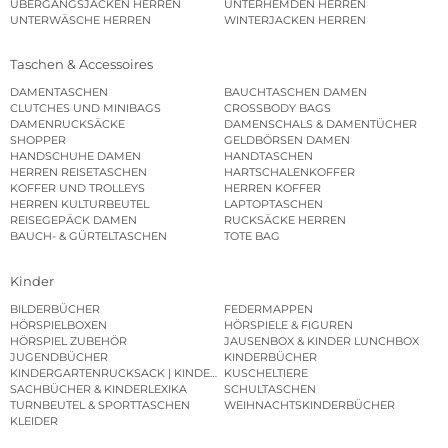
ÜBERGANGSJACKEN HERREN
UNTERHEMDEN HERREN
UNTERWÄSCHE HERREN
WINTERJACKEN HERREN
Taschen & Accessoires
DAMENTASCHEN
BAUCHTASCHEN DAMEN
CLUTCHES UND MINIBAGS
CROSSBODY BAGS
DAMENRUCKSÄCKE
DAMENSCHALS & DAMENTÜCHER
SHOPPER
GELDBÖRSEN DAMEN
HANDSCHUHE DAMEN
HANDTASCHEN
HERREN REISETASCHEN
HARTSCHALENKOFFER
KOFFER UND TROLLEYS
HERREN KOFFER
HERREN KULTURBEUTEL
LAPTOPTASCHEN
REISEGEPÄCK DAMEN
RUCKSÄCKE HERREN
BAUCH- & GÜRTELTASCHEN
TOTE BAG
Kinder
BILDERBÜCHER
FEDERMAPPEN
HÖRSPIELBOXEN
HÖRSPIELE & FIGUREN
HÖRSPIEL ZUBEHÖR
JAUSENBOX & KINDER LUNCHBOX
JUGENDBÜCHER
KINDERBÜCHER
KINDERGARTENRUCKSACK | KINDERGARTENBEUTEL
KUSCHELTIERE
SACHBÜCHER & KINDERLEXIKA
SCHULTASCHEN
TURNBEUTEL & SPORTTASCHEN
WEIHNACHTSKINDERBÜCHER
KLEIDER