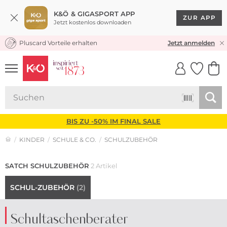
K&Ö & GIGASPORT APP
ZUR APP
Jetzt kostenlos downloaden
Pluscard Vorteile erhalten
KOSTENLOSER VERSAND* & RÜCKVERSAND
Jetzt anmelden
UNSERE APP
CLICK &
CLICK &
COLLECT
RESERVE
BIS ZU -50% IM FINAL SALE
KINDER
SCHULE & CO.
SCHULZUBEHÖR
SATCH SCHULZUBEHÖR
2 Artikel
SCHUL-ZUBEHÖR
(2)
Schultaschenberater