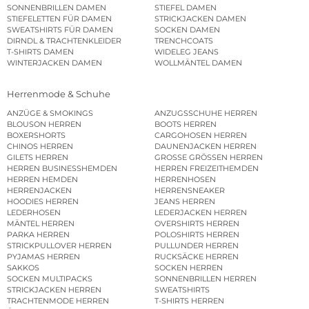
SONNENBRILLEN DAMEN
STIEFEL DAMEN
STIEFELETTEN FÜR DAMEN
STRICKJACKEN DAMEN
SWEATSHIRTS FÜR DAMEN
SOCKEN DAMEN
DIRNDL & TRACHTENKLEIDER
TRENCHCOATS
T-SHIRTS DAMEN
WIDELEG JEANS
WINTERJACKEN DAMEN
WOLLMÄNTEL DAMEN
Herrenmode & Schuhe
ANZÜGE & SMOKINGS
ANZUGSSCHUHE HERREN
BLOUSON HERREN
BOOTS HERREN
BOXERSHORTS
CARGOHOSEN HERREN
CHINOS HERREN
DAUNENJACKEN HERREN
GILETS HERREN
GROSSE GRÖSSEN HERREN
HERREN BUSINESSHEMDEN
HERREN FREIZEITHEMDEN
HERREN HEMDEN
HERRENHOSEN
HERRENJACKEN
HERRENSNEAKER
HOODIES HERREN
JEANS HERREN
LEDERHOSEN
LEDERJACKEN HERREN
MÄNTEL HERREN
OVERSHIRTS HERREN
PARKA HERREN
POLOSHIRTS HERREN
STRICKPULLOVER HERREN
PULLUNDER HERREN
PYJAMAS HERREN
RUCKSÄCKE HERREN
SAKKOS
SOCKEN HERREN
SOCKEN MULTIPACKS
SONNENBRILLEN HERREN
STRICKJACKEN HERREN
SWEATSHIRTS
TRACHTENMODE HERREN
T-SHIRTS HERREN