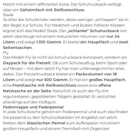
Match mit einem raffinierten Extra: Der Schulrucksack verfügt
über ein
Geheimfach mit Reißverschluss
.
Sleek
Je älter die Schulkinder werden, desto weniger „schleppen“ sie in
der Regel zur Schule. Für Mädchen und Buben höherer Klassen
eignet sich das Modell Sleek. Der
„schlanke“ Schulrucksack
von
satch überzeugt mit einem reduzierten Volumen von
nur 24
Litern
und wiegt
1.100 Gramm
. Er bietet
ein Hauptfach
und
zwei
Seitentaschen
.
Fly
Das Modell Fly ist nicht als Schulrucksack konzipiert, sondern als
Daypack für die Freizeit
. Ob zum Schulausflug, beim Sport oder
auf Reisen – mit dem satch Fly hat man unterwegs immer alles
dabei. Der Freizeitrucksack bietet ein
Packvolumen von 18
Litern
und wiegt
nur 500 Gramm
. Er hat ein
großes Hauptfach
,
eine
Fronttasche mit Reißverschluss
sowie eine
offene
Netztasche an der Seite
. Natürlich ist auch der Fly mit
regulierbaren, gepolsterten Trägern gestaltet. Er verzichtet
allerdings auf den Hüftgurt.
Federmappe und Federpennal
In jede Schultasche gehört ein Federpennal und auch das finden
Sie passend zu den Schulrucksäcken im Angebot von satch.
Neben dem
klassischen
Pennal
zum Aufklappen mit einem
großen Hauptfach und einem Trennfach mit Organizer