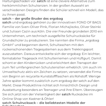
Haltungsschäden vor.
satch
ist eine clevere Alternative zum
herkömmlichen Schulranzen. In der großen Auswahl an
verschiedenen Designs finden die Schüler schnell ein Modell, das
zu ihnen passt.
satch – der große Bruder des ergobag
satch
und ergobag gehören zu der innovativen FOND OF BAGS
Familie von Sven-Oliver Pink, Florian Michajlezko, Oliver Steinki
und Juliaan Cazin aus Köln. Die vier Freunde gründeten 2010 ein
Unternehmen, um technisch ausgefeilte Schulrucksäcke für
Grundschüler zu produzieren. Sie nannten die Firma „ergobag
GmbH“ und begannen damit, Schultaschen mit den
rückenschonenden Tragesystemen aus dem Trekkingsport
auszustatten. Daraus entwickelte sich der ergobag: Ein leichter,
formstabiler Tragesack mit Schulterriemen und Hüftgurt. Damit
schont er den Kinderrücken und erleichtert den Transport der
zum Teil umfangreichen Schulutensilien erheblich. Um auch im
Umweltschutz aktiv ein Zeichen zu setzen, verwendet die Firma
von Beginn an recycelte Kunststoffflaschen als Rohstoff. Wenige
Jahre später kommt zusätzlich zum ergobag der satch auf den
Markt. Diese Produktlinie richtet sich hinsichtlich Design und
Ausstattung besonders an Teenager und ihre Eltern. Überzeugen
Sie sich jetzt von der Vielseitigkeit der
satch
Rucksäcke im
Online Shop von Kastner & Öhler!
satch Schulrucksack – die beliebtesten Modelle der