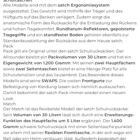
Schultaschen
Alle Modelle sind mit dem
satch Ergonomiesystem
ausgestattet: Das Gewicht wird mithilfe der Träger und des
Hüftgurts auf das Becken verlagert. Zudem sorgt die
anatomische Form des Rucksacks für die Entlastung des Rückens
und hohen Tragekomfort.
Rundherum-Reflektoren, gepolsterte
Tragegriffe
und ein
standfester Boden
gehören ebenfalls zur
Standardausstattung der Rucksäcke aus dem Hause satch.
Pack
Pack gilt als Original unter den satch Schulrucksäcken. Der
Allrounder besitzt ein
Packvolumen von 30 Litern
und hat ein
Eigengewicht von 1.200 Gramm
. Mit seinen
zwei Hauptfächern
sowie
zwei Seitentaschen
bietet er eine Menge Platz für alle
Schulutensilien und das Jausenbrot. Das Besondere dieses
Modells sind seine
SWAPS
: Die coolen
Frontgurte
zur
Befestigung von Kleidung lassen sich nämlich austauschen.
Damit bekommt der satch Pack immer wieder einen neuen
Look.
Match
Der Match ist das flexibelste Modell der satch Schulrucksäcke:
Sein
Volumen von 30 Litern
lässt sich durch eine
Erweiterungs-
Funktion des Hauptfachs um 5 Liter
ergänzen. Der
1.400
Gramm
schwere Schulrucksack mit einer Seitentasche punktet
vor allem mit seiner
flexiblen Fronttasche
, in der sich sogar ein
Ball oder ein Helm verstauen lässt. Außerdem begeistert der