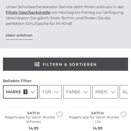
Unser Schultaschenberater-Service steht Ihnen exklusiv in der
Filiale Graz/Sackstr
aße
von Montag bis Freitag zur Verfügung.
Vereinbaren Sie gleich Ihren Termin und finden Sie die
perfekten Schultasche für Ihr Kind!
Mehr erfahren
FILTERN & SORTIEREN
Beliebte Filter:
MARKE
1
FÜR
FARBE
PREIS
ALT
Nachhaltig
Nachhaltig
SATCH
SATCH
Regencape für Satch-Rucksäcke
Regencape für Satch-Rucksäcke
Schwarz
Lila
14,99
14,99