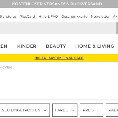
KOSTENLOSER VERSAND* & RÜCKVERSAND
Standorte
PlusCard
Hilfe & FAQ
Geschenkkarte
Newsletter
Ak
REN
KINDER
BEAUTY
HOME & LIVING
BIS ZU -50% IM FINAL SALE
JACKEN
NEU EINGETROFFEN
FARBE
PREIS
RAB