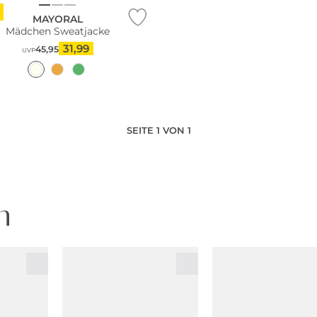
MAYORAL
Mädchen Sweatjacke
31,99
45,95
UVP
SEITE 1 VON 1
n