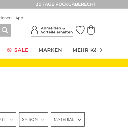
30 TAGE RÜCKGABERECHT
tionen
App
Anmelden &
Vorteile erhalten
SALE
MARKEN
MEHR K&Ö
NACH
ATT
SAISON
MATERIAL