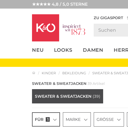
★★★★★ 4,8 / 5,0 STERNE
ZU GIGASPORT
FASHION-
UNSERE APP
CLICK &
CLICK &
TRENDS
COLLECT
RESERVE
NEU
LOOKS
DAMEN
HER
KINDER
BEKLEIDUNG
SWEATER & SWEAT
SWEATER & SWEATJACKEN
39 Artikel
SWEATER & SWEATJACKEN
(39)
FÜR
1
MARKE
GRÖSSE