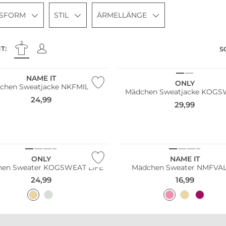
SSFORM
STIL
ÄRMELLÄNGE
T:
S
NAME IT
ONLY
chen Sweatjacke NKFMILLE
Mädchen Sweatjacke KOG
24,99
29,99
ONLY
NAME IT
hen Sweater KOGSWEAT LIFE
Mädchen Sweater NMFVA
24,99
16,99