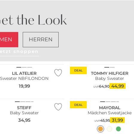
et the Look
MEN
HERREN
etzt shoppen
Nachhaltig
DEAL
LIL ATELIER
TOMMY HILFIGER
Sweater NBFILONDON
Baby Sweater
19,99
44,99
64,90
UVP
DEAL
STEIFF
MAYORAL
Baby Sweater
Mädchen Sweatjacke
34,95
31,99
45,95
UVP