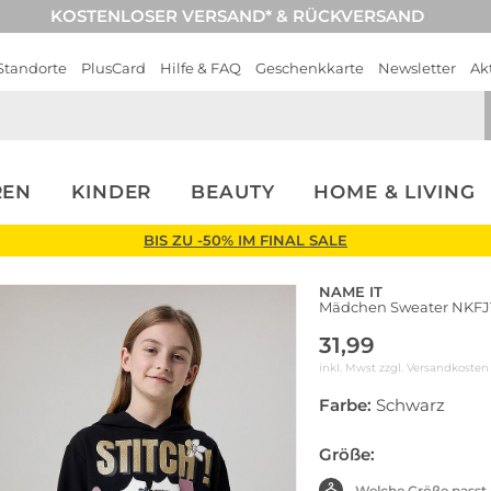
KOSTENLOSER VERSAND* & RÜCKVERSAND
Standorte
PlusCard
Hilfe & FAQ
Geschenkkarte
Newsletter
Ak
REN
KINDER
BEAUTY
HOME & LIVING
BIS ZU -50% IM FINAL SALE
NAME IT
Mädchen Sweater NKF
31,99
inkl. Mwst zzgl.
Versandkosten
Farbe:
Schwarz
Größe:
Welche Größe passt