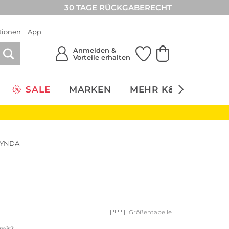
30 TAGE RÜCKGABERECHT
tionen
App
Anmelden &
Vorteile erhalten
SALE
MARKEN
MEHR K&Ö
NACH
JYNDA
Größentabelle
 mir?