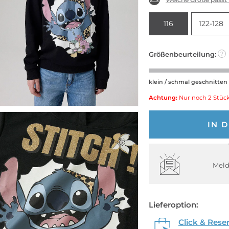
116
122-128
Größenbeurteilung:
?
klein / schmal geschnitten
Achtung:
Nur noch 2 Stück
IN 
Meld
Lieferoption:
Click & Rese