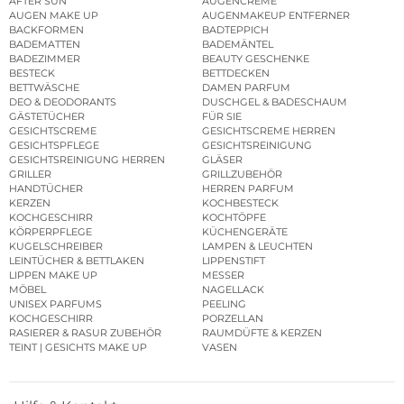
AFTER SUN
AUGENCREME
AUGEN MAKE UP
AUGENMAKEUP ENTFERNER
BACKFORMEN
BADTEPPICH
BADEMATTEN
BADEMÄNTEL
BADEZIMMER
BEAUTY GESCHENKE
BESTECK
BETTDECKEN
BETTWÄSCHE
DAMEN PARFUM
DEO & DEODORANTS
DUSCHGEL & BADESCHAUM
GÄSTETÜCHER
FÜR SIE
GESICHTSCREME
GESICHTSCREME HERREN
GESICHTSPFLEGE
GESICHTSREINIGUNG
GESICHTSREINIGUNG HERREN
GLÄSER
GRILLER
GRILLZUBEHÖR
HANDTÜCHER
HERREN PARFUM
KERZEN
KOCHBESTECK
KOCHGESCHIRR
KOCHTÖPFE
KÖRPERPFLEGE
KÜCHENGERÄTE
KUGELSCHREIBER
LAMPEN & LEUCHTEN
LEINTÜCHER & BETTLAKEN
LIPPENSTIFT
LIPPEN MAKE UP
MESSER
MÖBEL
NAGELLACK
UNISEX PARFUMS
PEELING
KOCHGESCHIRR
PORZELLAN
RASIERER & RASUR ZUBEHÖR
RAUMDÜFTE & KERZEN
TEINT | GESICHTS MAKE UP
VASEN