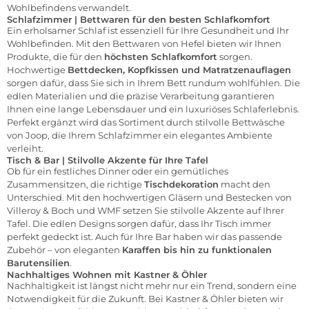
Wohlbefindens verwandelt.
Schlafzimmer | Bettwaren für den besten Schlafkomfort
Ein erholsamer Schlaf ist essenziell für Ihre Gesundheit und Ihr
Wohlbefinden. Mit den Bettwaren von
Hefel
bieten wir Ihnen
Produkte, die für den
höchsten Schlafkomfort
sorgen.
Hochwertige
Bettdecken, Kopfkissen und Matratzenauflagen
sorgen dafür, dass Sie sich in Ihrem Bett rundum wohlfühlen. Die
edlen Materialien und die präzise Verarbeitung garantieren
Ihnen eine lange Lebensdauer und ein luxuriöses Schlaferlebnis.
Perfekt ergänzt wird das Sortiment durch stilvolle Bettwäsche
von
Joop
, die Ihrem Schlafzimmer ein elegantes Ambiente
verleiht.
Tisch & Bar | Stilvolle Akzente für Ihre Tafel
Ob für ein festliches Dinner oder ein gemütliches
Zusammensitzen, die richtige
Tischdekoration
macht den
Unterschied. Mit den hochwertigen
Gläsern
und
Bestecken
von
Villeroy & Boch
und
WMF
setzen Sie stilvolle Akzente auf Ihrer
Tafel. Die edlen Designs sorgen dafür, dass Ihr Tisch immer
perfekt gedeckt ist. Auch für Ihre Bar haben wir das passende
Zubehör – von eleganten
Karaffen bis hin zu funktionalen
Barutensilien
.
Nachhaltiges Wohnen mit Kastner & Öhler
Nachhaltigkeit
ist längst nicht mehr nur ein Trend, sondern eine
Notwendigkeit für die Zukunft. Bei Kastner & Öhler bieten wir