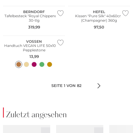
Multi Pack
WE ♡ AUSTRIA
BERNDORF
HEFEL
Tafelbesteck "Royal Chippendale"
Kissen "Pure Silk" 40x60cm
30-tlg
(Champagner) 360g
WE ♡ AUSTRIA
319,99
97,50
Nachhaltig
VOSSEN
Handtuch VEGAN LIFE 50x100cm
Pepplestone
13,99
SEITE 1 VON 82
Zuletzt angesehen