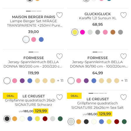
GLUCKIGLUCK
MAISON BERGER PARIS
Karaffe 1,2l Sunsun XL
Lampe Berger Set MIRAGE
68,95
TRANSPARENTE +250ml Pure
White Tea
39,00
Bestseller
Bestseller
FORMESSE
FORMESSE
Jersey-Spannleintuch BELLA
Jersey-Spannleintuch BELLA
DONNA 180/200 cm - 200/220 cm
DONNA 90/190 cm - 100/220cm
Weiss
Weiss
119,99
64,99
+ 11
+ 11
LE CREUSET
DEAL
DEAL
LE CREUSET
Grillpfanne quadratisch 26x26cm
Grillpfanne quadratisch
SIGNATURE Schwarz
SIGNATURE 26x26cm Sea Salt
129,99
185,00
UVP
129,99
185,00
UVP