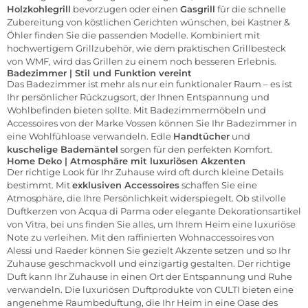
Holzkohlegrill
bevorzugen oder einen
Gasgrill
für die schnelle
Zubereitung von köstlichen Gerichten wünschen, bei Kastner &
Öhler finden Sie die passenden Modelle. Kombiniert mit
hochwertigem Grillzubehör, wie dem praktischen Grillbesteck
von WMF, wird das Grillen zu einem noch besseren Erlebnis.
Badezimmer | Stil und Funktion vereint
Das Badezimmer ist mehr als nur ein funktionaler Raum – es ist
Ihr persönlicher Rückzugsort, der Ihnen Entspannung und
Wohlbefinden bieten sollte. Mit Badezimmermöbeln und
Accessoires von der Marke
Vossen
können Sie Ihr Badezimmer in
eine Wohlfühloase verwandeln. Edle
Handtücher
und
kuschelige Bademäntel
sorgen für den perfekten Komfort.
Home Deko | Atmosphäre mit luxuriösen Akzenten
Der richtige Look für Ihr Zuhause wird oft durch kleine Details
bestimmt. Mit
exklusiven Accessoires
schaffen Sie eine
Atmosphäre, die Ihre Persönlichkeit widerspiegelt. Ob stilvolle
Duftkerzen von
Acqua di Parma
oder elegante Dekorationsartikel
von
Vitra
, bei uns finden Sie alles, um Ihrem Heim eine luxuriöse
Note zu verleihen. Mit den raffinierten Wohnaccessoires von
Alessi
und
Raeder
können Sie gezielt Akzente setzen und so Ihr
Zuhause geschmackvoll und einzigartig gestalten. Der richtige
Duft kann Ihr Zuhause in einen Ort der Entspannung und Ruhe
verwandeln. Die luxuriösen Duftprodukte von
CULTI
bieten eine
angenehme Raumbeduftung, die Ihr Heim in eine Oase des