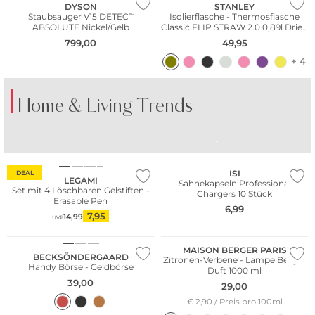
DYSON
STANLEY
Staubsauger V15 DETECT
Isolierflasche - Thermosflasche
ABSOLUTE Nickel/Gelb
Classic FLIP STRAW 2.0 0,89l Dried
Pine
799,00
49,95
+ 4
Home & Living Trends
BUNTES PORZELLAN
BUNTE GLÄSER
TI
Bestseller
ISI
DEAL
LEGAMI
Sahnekapseln Professional
Set mit 4 Löschbaren Gelstiften -
Chargers 10 Stück
Erasable Pen
6,99
7,95
14,99
UVP
Bestseller
MAISON BERGER PARIS
BECKSÖNDERGAARD
Zitronen-Verbene - Lampe Berger
Handy Börse - Geldbörse
Duft 1000 ml
39,00
29,00
€ 2,90 / Preis pro 100ml