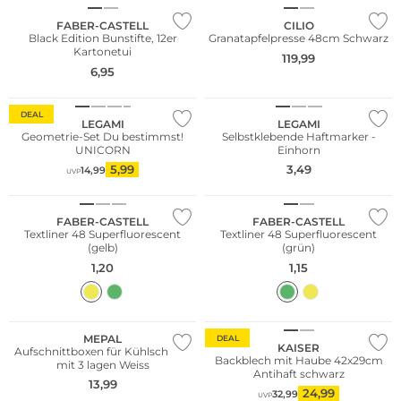
FABER-CASTELL
CILIO
Black Edition Bunstifte, 12er
Granatapfelpresse 48cm Schwarz
Kartonetui
119,99
6,95
DEAL
LEGAMI
LEGAMI
Geometrie-Set Du bestimmst!
Selbstklebende Haftmarker -
UNICORN
Einhorn
5,99
3,49
14,99
UVP
FABER-CASTELL
FABER-CASTELL
Textliner 48 Superfluorescent
Textliner 48 Superfluorescent
(gelb)
(grün)
1,20
1,15
Nachhaltig
MEPAL
DEAL
KAISER
Aufschnittboxen für Kühlschrank
Backblech mit Haube 42x29cm
mit 3 lagen Weiss
Antihaft schwarz
13,99
24,99
32,99
UVP