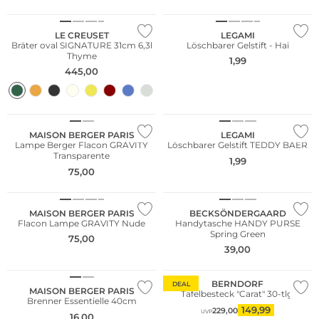
LE CREUSET
LEGAMI
Bräter oval SIGNATURE 31cm 6,3l
Löschbarer Gelstift - Hai
Thyme
1,99
445,00
MAISON BERGER PARIS
LEGAMI
Lampe Berger Flacon GRAVITY
Löschbarer Gelstift TEDDY BAER
Transparente
1,99
75,00
MAISON BERGER PARIS
BECKSÖNDERGAARD
Flacon Lampe GRAVITY Nude
Handytasche HANDY PURSE
Spring Green
75,00
39,00
Multi Pack
BERNDORF
DEAL
MAISON BERGER PARIS
Tafelbesteck "Carat" 30-tlg.
Brenner Essentielle 40cm
Bestseller
149,99
229,00
UVP
16,00