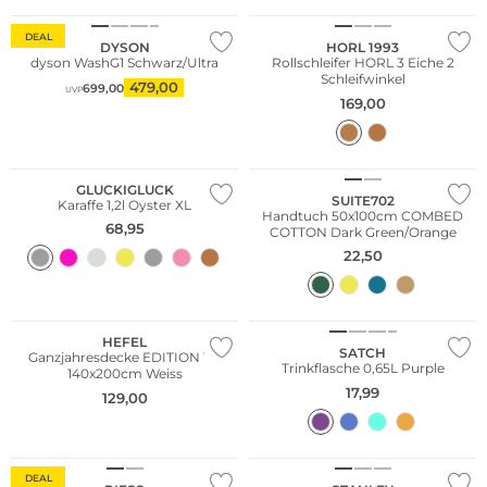
DEAL
DYSON
HORL 1993
dyson WashG1 Schwarz/Ultra
Rollschleifer HORL 3 Eiche 2
Schleifwinkel
479,00
699,00
UVP
169,00
Nachhaltig
GLUCKIGLUCK
SUITE702
Karaffe 1,2l Oyster XL
Handtuch 50x100cm COMBED
68,95
COTTON Dark Green/Orange
22,50
WE ♡ AUSTRIA
Bestseller
Nachhaltig
HEFEL
SATCH
Ganzjahresdecke EDITION 101
Trinkflasche 0,65L Purple
140x200cm Weiss
17,99
129,00
WE ♡ AUSTRIA
Nachhaltig
DEAL