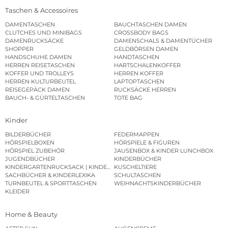
Taschen & Accessoires
DAMENTASCHEN
BAUCHTASCHEN DAMEN
CLUTCHES UND MINIBAGS
CROSSBODY BAGS
DAMENRUCKSÄCKE
DAMENSCHALS & DAMENTÜCHER
SHOPPER
GELDBÖRSEN DAMEN
HANDSCHUHE DAMEN
HANDTASCHEN
HERREN REISETASCHEN
HARTSCHALENKOFFER
KOFFER UND TROLLEYS
HERREN KOFFER
HERREN KULTURBEUTEL
LAPTOPTASCHEN
REISEGEPÄCK DAMEN
RUCKSÄCKE HERREN
BAUCH- & GÜRTELTASCHEN
TOTE BAG
Kinder
BILDERBÜCHER
FEDERMAPPEN
HÖRSPIELBOXEN
HÖRSPIELE & FIGUREN
HÖRSPIEL ZUBEHÖR
JAUSENBOX & KINDER LUNCHBOX
JUGENDBÜCHER
KINDERBÜCHER
KINDERGARTENRUCKSACK | KINDERGARTENBEUTEL
KUSCHELTIERE
SACHBÜCHER & KINDERLEXIKA
SCHULTASCHEN
TURNBEUTEL & SPORTTASCHEN
WEIHNACHTSKINDERBÜCHER
KLEIDER
Home & Beauty