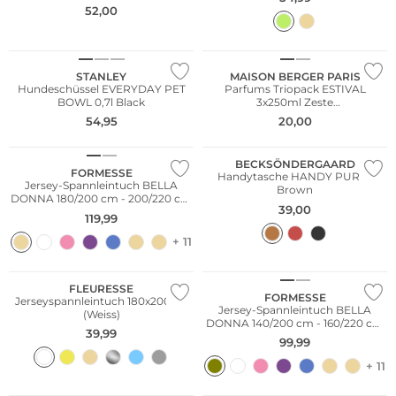
52,00
STANLEY
MAISON BERGER PARIS
Hundeschüssel EVERYDAY PET
Parfums Triopack ESTIVAL
BOWL 0,7l Black
3x250ml Zeste
Verveine/Pamplemousse
54,95
20,00
BECKSÖNDERGAARD
FORMESSE
Handytasche HANDY PURSE
Jersey-Spannleintuch BELLA
Brown
DONNA 180/200 cm - 200/220 cm
39,00
Wollweiss
119,99
+ 11
WE ♡ AUSTRIA
FLEURESSE
FORMESSE
Jerseyspannleintuch 180x200cm
Jersey-Spannleintuch BELLA
(Weiss)
DONNA 140/200 cm - 160/220 cm
39,99
Olive
99,99
+ 11
Multi Pack