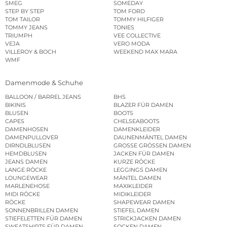
SMEG
SOMEDAY
STEP BY STEP
TOM FORD
TOM TAILOR
TOMMY HILFIGER
TOMMY JEANS
TONIES
TRIUMPH
VEE COLLECTIVE
VEJA
VERO MODA
VILLEROY & BOCH
WEEKEND MAX MARA
WMF
Damenmode & Schuhe
BALLOON / BARREL JEANS
BHS
BIKINIS
BLAZER FÜR DAMEN
BLUSEN
BOOTS
CAPES
CHELSEABOOTS
DAMENHOSEN
DAMENKLEIDER
DAMENPULLOVER
DAUNENMÄNTEL DAMEN
DIRNDLBLUSEN
GROSSE GRÖSSEN DAMEN
HEMDBLUSEN
JACKEN FÜR DAMEN
JEANS DAMEN
KURZE RÖCKE
LANGE RÖCKE
LEGGINGS DAMEN
LOUNGEWEAR
MÄNTEL DAMEN
MARLENEHOSE
MAXIKLEIDER
MIDI RÖCKE
MIDIKLEIDER
RÖCKE
SHAPEWEAR DAMEN
SONNENBRILLEN DAMEN
STIEFEL DAMEN
STIEFELETTEN FÜR DAMEN
STRICKJACKEN DAMEN
SWEATSHIRTS FÜR DAMEN
SOCKEN DAMEN