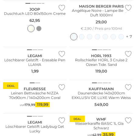
MAISON BERGER PARIS
JOOP
Angélique Noire - Lampe Berger
Duschtuch LEO 80x150cm Creme
Duft 1000ml
62,95
29,00
€ 2,90 / Preis pro 100ml
+ 7
LEGAMI
HORL 1993
Löschbarer Gelstift - Erasable Pen
Rollschleifer HORL 3 Cruise 2
LLAMA
Ozean Tide. Sand
WE ♡ AUSTRIA
1,99
119,00
Nachhaltig
DEAL
FLEURESSE
KAUFFMANN
Leinen Bettwäsche NIZZA
Daunendecke 140x200cm
70x90cm / 140x200cm Coral
EXKLUSIV DE LUXE Warm Weiss
119,99
549,00
179,99
UVP
WMF
DEAL
LEGAMI
Wasserkaraffe BASIC 1L Glas /
Löschbarer Gelstift Ladybug Get
Schwarz
Lucky
35,99
42,99
UVP