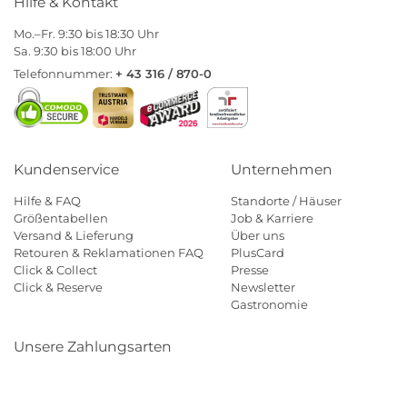
Hilfe & Kontakt
Mo.–Fr. 9:30 bis 18:30 Uhr
Sa. 9:30 bis 18:00 Uhr
Telefonnummer:
+ 43 316 / 870-0
Kundenservice
Unternehmen
Hilfe & FAQ
Standorte / Häuser
Größentabellen
Job & Karriere
Versand & Lieferung
Über uns
Retouren & Reklamationen FAQ
PlusCard
Click & Collect
Presse
Click & Reserve
Newsletter
Gastronomie
Unsere Zahlungsarten
Klarna
Paypal
Mastercard
Visa
Diners
Eps
Shop