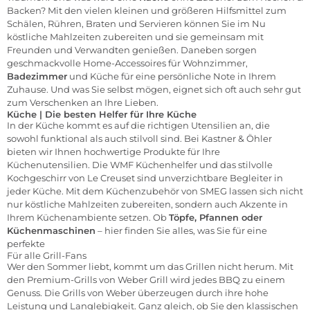
Backen? Mit den vielen kleinen und größeren Hilfsmittel zum
Schälen, Rühren, Braten und Servieren können Sie im Nu
köstliche Mahlzeiten zubereiten und sie gemeinsam mit
Freunden und Verwandten genießen. Daneben sorgen
geschmackvolle Home-Accessoires für Wohnzimmer,
Badezimmer
und Küche für eine persönliche Note in Ihrem
Zuhause. Und was Sie selbst mögen, eignet sich oft auch sehr gut
zum Verschenken an Ihre Lieben.
Küche | Die besten Helfer für Ihre Küche
In der Küche kommt es auf die richtigen Utensilien an, die
sowohl funktional als auch stilvoll sind. Bei Kastner & Öhler
bieten wir Ihnen hochwertige Produkte für Ihre
Küchenutensilien. Die
WMF
Küchenhelfer und das stilvolle
Kochgeschirr von
Le Creuset
sind unverzichtbare Begleiter in
jeder Küche. Mit dem Küchenzubehör von
SMEG
lassen sich nicht
nur köstliche Mahlzeiten zubereiten, sondern auch Akzente in
Ihrem Küchenambiente setzen. Ob
Töpfe, Pfannen oder
Küchenmaschinen
– hier finden Sie alles, was Sie für eine
perfekte
Für alle Grill-Fans
Wer den Sommer liebt, kommt um das Grillen nicht herum. Mit
den Premium-Grills von
Weber Grill
wird jedes BBQ zu einem
Genuss. Die Grills von Weber überzeugen durch ihre hohe
Leistung und Langlebigkeit. Ganz gleich, ob Sie den klassischen