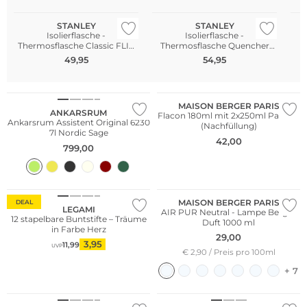
STANLEY
STANLEY
Isolierflasche -
Isolierflasche -
Thermosflasche Classic FLIP
Thermosflasche Quencher
STRAW 2.0 0,8l Rose Quartz
H2.0 FlowState™ Tumbler 1,2L
49,95
54,95
Rose Quartz
Multi Pack
MAISON BERGER PARIS
ANKARSRUM
Flacon 180ml mit 2x250ml Parfum
Ankarsrum Assistent Original 6230
(Nachfüllung)
7l Nordic Sage
42,00
799,00
Bestseller
MAISON BERGER PARIS
DEAL
LEGAMI
AIR PUR Neutral - Lampe Berger
12 stapelbare Buntstifte – Träume
Duft 1000 ml
in Farbe Herz
29,00
3,95
11,99
UVP
€ 2,90 / Preis pro 100ml
+ 7