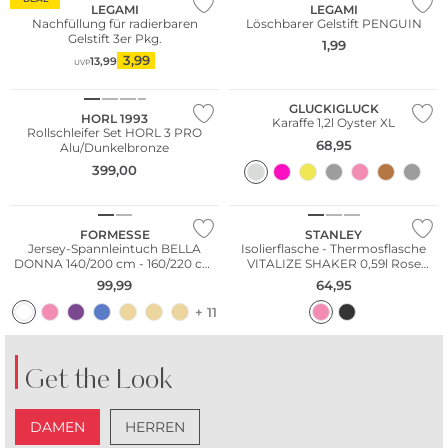
LEGAMI
LEGAMI
Nachfüllung für radierbaren
Löschbarer Gelstift PENGUIN
Gelstift 3er Pkg.
1,99
3,99
13,99
UVP
GLUCKIGLUCK
HORL 1993
Karaffe 1,2l Oyster XL
Rollschleifer Set HORL 3 PRO
68,95
Alu/Dunkelbronze
399,00
FORMESSE
STANLEY
Jersey-Spannleintuch BELLA
Isolierflasche - Thermosflasche
DONNA 140/200 cm - 160/220 cm
VITALIZE SHAKER 0,59l Rose
Weiss
Quatz
99,99
64,95
+ 11
Get the Look
DAMEN
HERREN