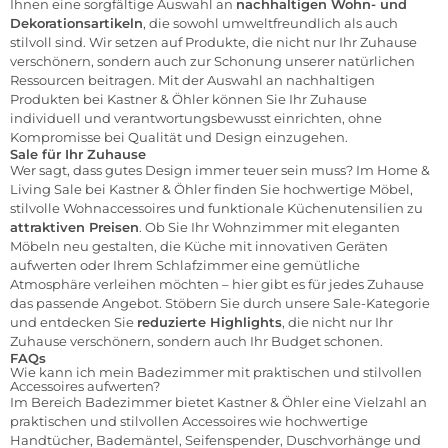
Ihnen eine sorgfältige Auswahl an
nachhaltigen Wohn- und
Dekorationsartikeln
, die sowohl umweltfreundlich als auch
stilvoll sind. Wir setzen auf Produkte, die nicht nur Ihr Zuhause
verschönern, sondern auch zur Schonung unserer natürlichen
Ressourcen beitragen. Mit der Auswahl an nachhaltigen
Produkten bei Kastner & Öhler können Sie Ihr Zuhause
individuell und verantwortungsbewusst einrichten, ohne
Kompromisse bei Qualität und Design einzugehen.
Sale für Ihr Zuhause
Wer sagt, dass gutes Design immer teuer sein muss? Im
Home &
Living Sale
bei Kastner & Öhler finden Sie hochwertige Möbel,
stilvolle Wohnaccessoires und funktionale Küchenutensilien zu
attraktiven Preisen
. Ob Sie Ihr Wohnzimmer mit eleganten
Möbeln neu gestalten, die Küche mit innovativen Geräten
aufwerten oder Ihrem Schlafzimmer eine gemütliche
Atmosphäre verleihen möchten – hier gibt es für jedes Zuhause
das passende Angebot. Stöbern Sie durch unsere Sale-Kategorie
und entdecken Sie
reduzierte Highlights
, die nicht nur Ihr
Zuhause verschönern, sondern auch Ihr Budget schonen.
FAQs
Wie kann ich mein Badezimmer mit praktischen und stilvollen
Accessoires aufwerten?
Im Bereich Badezimmer bietet Kastner & Öhler eine Vielzahl an
praktischen und stilvollen Accessoires wie hochwertige
Handtücher, Bademäntel, Seifenspender, Duschvorhänge und