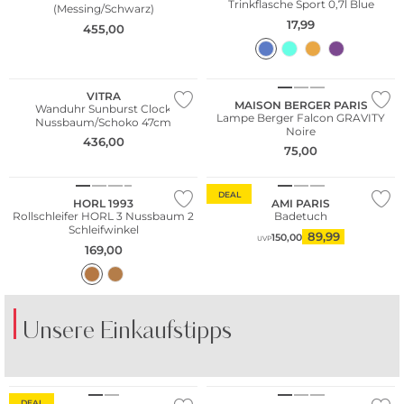
Trinkflasche Sport 0,7l Blue
(Messing/Schwarz)
17,99
455,00
Bestseller
Nur Online
VITRA
MAISON BERGER PARIS
Wanduhr Sunburst Clock
Lampe Berger Falcon GRAVITY
Nussbaum/Schoko 47cm
Noire
436,00
75,00
DEAL
HORL 1993
AMI PARIS
Rollschleifer HORL 3 Nussbaum 2
Badetuch
Schleifwinkel
89,99
150,00
UVP
169,00
Unsere Einkaufstipps
BE FAMOUS
DOCK AND BAY
DEAL