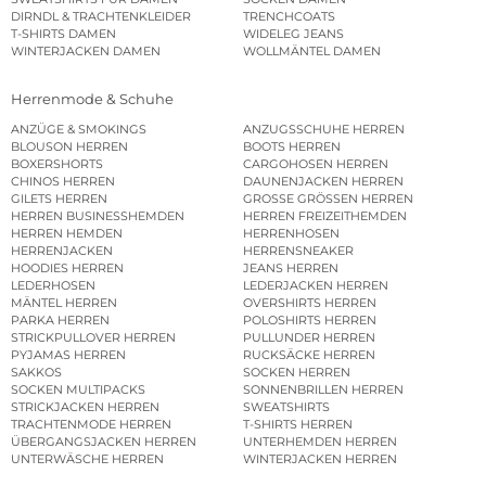
DIRNDL & TRACHTENKLEIDER
TRENCHCOATS
T-SHIRTS DAMEN
WIDELEG JEANS
WINTERJACKEN DAMEN
WOLLMÄNTEL DAMEN
Herrenmode & Schuhe
ANZÜGE & SMOKINGS
ANZUGSSCHUHE HERREN
BLOUSON HERREN
BOOTS HERREN
BOXERSHORTS
CARGOHOSEN HERREN
CHINOS HERREN
DAUNENJACKEN HERREN
GILETS HERREN
GROSSE GRÖSSEN HERREN
HERREN BUSINESSHEMDEN
HERREN FREIZEITHEMDEN
HERREN HEMDEN
HERRENHOSEN
HERRENJACKEN
HERRENSNEAKER
HOODIES HERREN
JEANS HERREN
LEDERHOSEN
LEDERJACKEN HERREN
MÄNTEL HERREN
OVERSHIRTS HERREN
PARKA HERREN
POLOSHIRTS HERREN
STRICKPULLOVER HERREN
PULLUNDER HERREN
PYJAMAS HERREN
RUCKSÄCKE HERREN
SAKKOS
SOCKEN HERREN
SOCKEN MULTIPACKS
SONNENBRILLEN HERREN
STRICKJACKEN HERREN
SWEATSHIRTS
TRACHTENMODE HERREN
T-SHIRTS HERREN
ÜBERGANGSJACKEN HERREN
UNTERHEMDEN HERREN
UNTERWÄSCHE HERREN
WINTERJACKEN HERREN