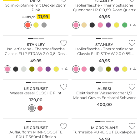
RIESS
STANLEY
Schmorpfanne mit Deckel 28cm
Isolierflasche - Thermosflasche
Pink
Quencher H2.0 0,89l Rose Quartz
71,99
49,95
89,99
UVP
+ 4
STANLEY
STANLEY
Isolierflasche - Thermosflasche
Isolierflasche - Thermosflasche
Classic FLIP STRAW 2.0 0,8l Rose
Classic FLIP STRAW 2.0 0,89l
Quartz
Peach Rose
49,95
49,95
+ 4
+ 4
Nachhaltig
LE CREUSET
ALESSI
Wasserkessel CLOCHE Flint
Elektrischer Wasserkocher 1,5l
Michael Graves Edelstahl Schwarz
129,00
400,00
NEU
LE CREUSET
MICROPLANE
Auflaufform MINI-COCOTTE
Turmreibe PURE CUT Eukalyptus
FRUIT 580ml Pfirsich
54,99