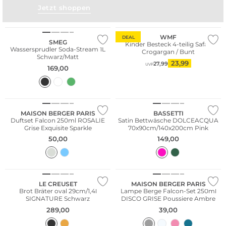
Jetzt shoppen
WMF
DEAL
SMEG
Kinder Besteck 4-teilig Safari
Wassersprudler Soda-Stream 1L
Crogargan / Bunt
Schwarz/Matt
23,99
27,99
UVP
169,00
MAISON BERGER PARIS
BASSETTI
Duftset Falcon 250ml ROSALIE
Satin Bettwäsche DOLCEACQUA
Grise Exquisite Sparkle
70x90cm/140x200cm Pink
50,00
149,00
LE CREUSET
MAISON BERGER PARIS
Brot Bräter oval 29cm/1,4l
Lampe Berge Falcon-Set 250ml
SIGNATURE Schwarz
DISCO GRISE Poussiere Ambre
289,00
39,00