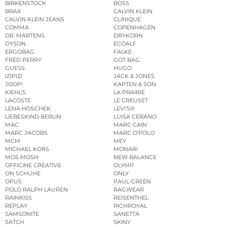
BIRKENSTOCK
BOSS
BRAX
CALVIN KLEIN
CALVIN KLEIN JEANS
CLINIQUE
COMMA
COPENHAGEN
DR. MARTENS
DRYKORN
DYSON
ECOALF
ERGOBAG
FALKE
FRED PERRY
GOT BAG
GUESS
HUGO
IZIPIZI
JACK & JONES
JOOP!
KAPTEN & SON
KIEHL’S
LA PRAIRIE
LACOSTE
LE CREUSET
LENA HOSCHEK
LEVI’S®
LIEBESKIND BERLIN
LUISA CERANO
MAC
MARC CAIN
MARC JACOBS
MARC O’POLO
MCM
MEY
MICHAEL KORS
MONARI
MOS MOSH
NEW BALANCE
OFFICINE CREATIVE
OLYMP
ON SCHUHE
ONLY
OPUS
PAUL GREEN
POLO RALPH LAUREN
RAGWEAR
RAINKISS
REISENTHEL
REPLAY
RICHROYAL
SAMSONITE
SANETTA
SATCH
SKINY