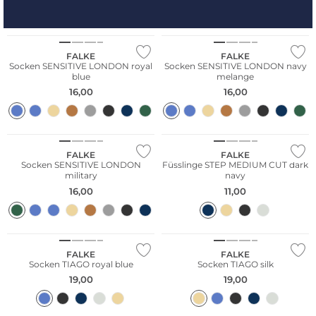
Große Größen
FALKE
FALKE
Socken SENSITIVE LONDON royal
Socken SENSITIVE LONDON navy
blue
melange
16,00
16,00
Große Größen
Große Größen
FALKE
FALKE
Socken SENSITIVE LONDON
Füsslinge STEP MEDIUM CUT dark
military
navy
16,00
11,00
FALKE
FALKE
Socken TIAGO royal blue
Socken TIAGO silk
19,00
19,00
Große Größen
Große Größen
Nachhaltig
Nachhaltig