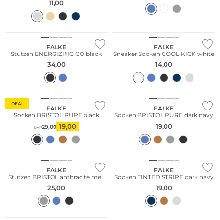
11,00
Große Größen
FALKE
FALKE
Stutzen ENERGIZING CO black
Sneaker Socken COOL KICK white
34,00
14,00
Merino
Merino
DEAL
FALKE
FALKE
Socken BRISTOL PURE black
Socken BRISTOL PURE dark navy
19,00
19,00
29,00
UVP
Große Größen
FALKE
FALKE
Stutzen BRISTOL anthracite mel.
Socken TINTED STRIPE dark navy
25,00
19,00