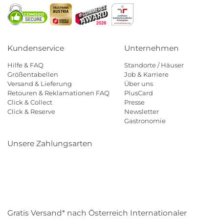
Kundenservice
Unternehmen
Hilfe & FAQ
Standorte / Häuser
Größentabellen
Job & Karriere
Versand & Lieferung
Über uns
Retouren & Reklamationen FAQ
PlusCard
Click & Collect
Presse
Click & Reserve
Newsletter
Gastronomie
Unsere Zahlungsarten
Klarna
Paypal
Mastercard
Visa
Diners
Eps
Shop
Applepay
Amazon
Gratis Versand* nach Österreich Internationaler