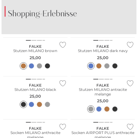
Shopping-Erlebnisse
Nachhaltig
Große Größen
FALKE
FALKE
Stutzen MILANO brown
Stutzen MILANO dark navy
25,00
25,00
Große Größen
Nachhaltig
FALKE
FALKE
Stutzen MILANO black
Stutzen MILANO antracite
melange
25,00
25,00
Nachhaltig
Merino
FALKE
FALKE
Socken MILANO anthracite
Socken AIRPORT PLUS anthracite
melange
melange