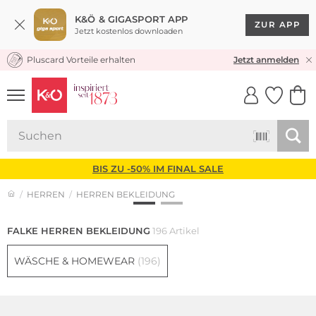
K&Ö & GIGASPORT APP
ZUR APP
Jetzt kostenlos downloaden
Pluscard Vorteile erhalten
30 TAGE RÜCKGABERECHT
Jetzt anmelden
UNSERE APP
CLICK &
CLICK &
COLLECT
RESERVE
BIS ZU -50% IM FINAL SALE
HERREN
HERREN BEKLEIDUNG
FALKE HERREN BEKLEIDUNG
196 Artikel
WÄSCHE & HOMEWEAR
(196)