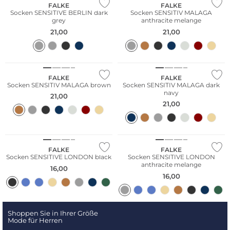
FALKE
FALKE
Socken SENSITIVE BERLIN dark
Socken SENSITIV MALAGA
grey
anthracite melange
21,00
21,00
FALKE
FALKE
Socken SENSITIV MALAGA brown
Socken SENSITIV MALAGA dark
navy
21,00
21,00
Große Größen
Große Größen
FALKE
FALKE
Socken SENSITIVE LONDON black
Socken SENSITIVE LONDON
anthracite melange
16,00
16,00
Shoppen Sie in Ihrer Größe
Mode für Herren