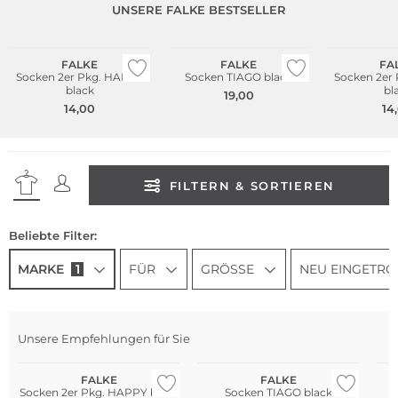
UNSERE FALKE BESTSELLER
Multi Pack
Nachhaltig
Große Größen
Große Größen
Multi Pack
FALKE
FALKE
FA
Socken 2er Pkg. HAPPY
Socken TIAGO black
Socken 2er
black
bl
19,00
14,00
14
FILTERN & SORTIEREN
Beliebte Filter:
MARKE
1
FÜR
GRÖSSE
NEU EINGETRO
Multi Pack
Nachhaltig
Mu
Unsere Empfehlungen für Sie
Große Größen
Große Größen
Gr
FALKE
FALKE
Socken 2er Pkg. HAPPY black
Socken TIAGO black