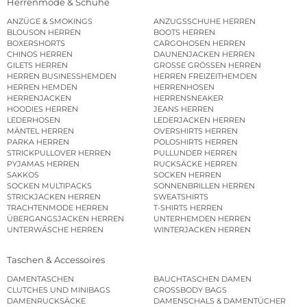
Herrenmode & Schuhe
ANZÜGE & SMOKINGS
ANZUGSSCHUHE HERREN
BLOUSON HERREN
BOOTS HERREN
BOXERSHORTS
CARGOHOSEN HERREN
CHINOS HERREN
DAUNENJACKEN HERREN
GILETS HERREN
GROSSE GRÖSSEN HERREN
HERREN BUSINESSHEMDEN
HERREN FREIZEITHEMDEN
HERREN HEMDEN
HERRENHOSEN
HERRENJACKEN
HERRENSNEAKER
HOODIES HERREN
JEANS HERREN
LEDERHOSEN
LEDERJACKEN HERREN
MÄNTEL HERREN
OVERSHIRTS HERREN
PARKA HERREN
POLOSHIRTS HERREN
STRICKPULLOVER HERREN
PULLUNDER HERREN
PYJAMAS HERREN
RUCKSÄCKE HERREN
SAKKOS
SOCKEN HERREN
SOCKEN MULTIPACKS
SONNENBRILLEN HERREN
STRICKJACKEN HERREN
SWEATSHIRTS
TRACHTENMODE HERREN
T-SHIRTS HERREN
ÜBERGANGSJACKEN HERREN
UNTERHEMDEN HERREN
UNTERWÄSCHE HERREN
WINTERJACKEN HERREN
Taschen & Accessoires
DAMENTASCHEN
BAUCHTASCHEN DAMEN
CLUTCHES UND MINIBAGS
CROSSBODY BAGS
DAMENRUCKSÄCKE
DAMENSCHALS & DAMENTÜCHER