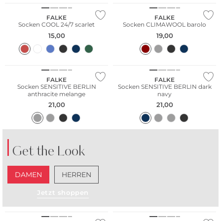
FALKE
FALKE
Socken COOL 24/7 scarlet
Socken CLIMAWOOL barolo
15,00
19,00
FALKE
FALKE
Socken SENSITIVE BERLIN
Socken SENSITIVE BERLIN dark
anthracite melange
navy
21,00
21,00
Get the Look
DAMEN
HERREN
Jetzt shoppen