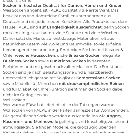
dieser Maxime.
Socken in höchster Qualität für Damen, Herren und Kinder
Was Socken angeht, ist FALKE qualitativ die erste Wahl. Das
beweist das traditionsreiche Familienunternehmen aus
Deutschland mit jeder neuen Kollektion. Alle Produkte aus dem
Hause FALKE sind
auf Langlebigkeit ausgerichtet
, denn Socken
müssen einiges aushalten: viele Schritte und viele Wäschen.
Daher setzt die Marke auf erstklassige Materialien, oft aus
natürlichen Fasern wie Wolle und Baumwolle, sowie auf eine
hervorragende Verarbeitung. Entdecken Sie hier bei Kastner &
Öhler
weiche Haussocken
, dicke
Sneaker-Socken
, elegante
Business-Socken
sowie
Funktions-Socken
in dezenten
Farbtönen und mit geschmackvollen Mustern. Die Funktions-
Socken sind je nach Belastungszone und Einsatzbereich
unterschiedlich gearbeitet: So gibt es
Kompressions-Socken
sowie Modelle für Menschen
mit druckempfindlichen Beinen
und für Diabetiker. Ihre Funktion sieht man den Socken dabei
nicht im Geringsten an.
Wollsocken
Wer warme Füße hat, friert nicht. In der Tat sorgen warme
Wollsocken von FALKE in der kalten Jahreszeit für Wohlbefinden.
Die gemütlichen Socken werden aus Materialien wie
Angora,
Kaschmir- und Merinowolle
gefertigt, sind kuschelig, weich und
atmungsaktiv. Sie finden Modelle, die großzügig über den
Knöchel reichen, sowie kurze Varianten – oft auch mit modisch