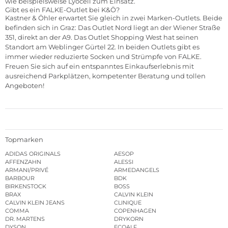
wie beispielsweise Lyocell zum Einsatz.
Gibt es ein FALKE-Outlet bei K&Ö?
Kastner & Öhler erwartet Sie gleich in zwei Marken-Outlets. Beide
befinden sich in Graz: Das
Outlet Nord
liegt an der Wiener Straße
351, direkt an der A9. Das
Outlet Shopping West
hat seinen
Standort am Weblinger Gürtel 22. In beiden Outlets gibt es
immer wieder reduzierte Socken und Strümpfe von FALKE.
Freuen Sie sich auf ein entspanntes Einkaufserlebnis mit
ausreichend Parkplätzen, kompetenter Beratung und tollen
Angeboten!
Topmarken
ADIDAS ORIGINALS
AESOP
AFFENZAHN
ALESSI
ARMANI/PRIVÉ
ARMEDANGELS
BARBOUR
BDK
BIRKENSTOCK
BOSS
BRAX
CALVIN KLEIN
CALVIN KLEIN JEANS
CLINIQUE
COMMA
COPENHAGEN
DR. MARTENS
DRYKORN
DYSON
ECOALF