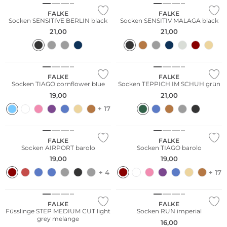
FALKE
FALKE
Socken SENSITIVE BERLIN black
Socken SENSITIV MALAGA black
21,00
21,00
Große Größen
Nachhaltig
Merino
FALKE
FALKE
Socken TIAGO cornflower blue
Socken TEPPICH IM SCHUH grün
19,00
21,00
Große Größen
Große Größen
+ 17
Merino
Nachhaltig
FALKE
FALKE
Socken AIRPORT barolo
Socken TIAGO barolo
19,00
19,00
+ 4
+ 17
Große Größen
FALKE
FALKE
Füsslinge STEP MEDIUM CUT light
Socken RUN imperial
grey melange
16,00