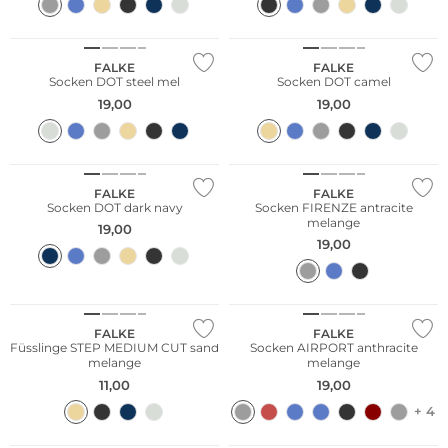
Nachhaltig
Nachhaltig
FALKE
FALKE
Socken DOT steel mel
Socken DOT camel
19,00
19,00
Nachhaltig
FALKE
FALKE
Socken DOT dark navy
Socken FIRENZE antracite
melange
19,00
19,00
Große Größen
Merino
FALKE
FALKE
Füsslinge STEP MEDIUM CUT sand
Socken AIRPORT anthracite
melange
melange
11,00
19,00
+ 4