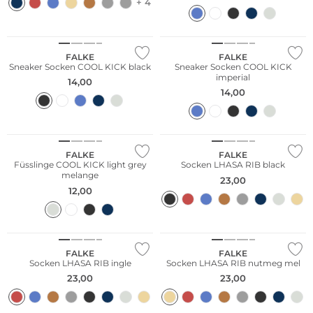
+ 4
Große Größen
Große Größen
FALKE
FALKE
Sneaker Socken COOL KICK black
Sneaker Socken COOL KICK
imperial
14,00
14,00
Große Größen
Kaschmir
FALKE
FALKE
Füsslinge COOL KICK light grey
Socken LHASA RIB black
melange
23,00
12,00
Kaschmir
Kaschmir
FALKE
FALKE
Socken LHASA RIB ingle
Socken LHASA RIB nutmeg mel
23,00
23,00