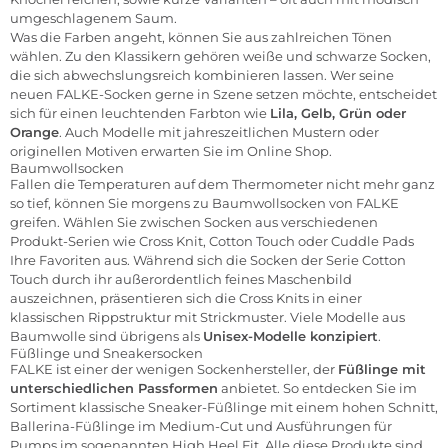
umgeschlagenem Saum.
Was die Farben angeht, können Sie aus zahlreichen Tönen
wählen. Zu den Klassikern gehören weiße und schwarze Socken,
die sich abwechslungsreich kombinieren lassen. Wer seine
neuen FALKE-Socken gerne in Szene setzen möchte, entscheidet
sich für einen leuchtenden Farbton wie
Lila, Gelb, Grün oder
Orange
. Auch Modelle mit jahreszeitlichen Mustern oder
originellen Motiven erwarten Sie im Online Shop.
Baumwollsocken
Fallen die Temperaturen auf dem Thermometer nicht mehr ganz
so tief, können Sie morgens zu Baumwollsocken von FALKE
greifen. Wählen Sie zwischen Socken aus verschiedenen
Produkt-Serien wie Cross Knit, Cotton Touch oder Cuddle Pads
Ihre Favoriten aus. Während sich die Socken der Serie Cotton
Touch durch ihr außerordentlich feines Maschenbild
auszeichnen, präsentieren sich die Cross Knits in einer
klassischen Rippstruktur mit Strickmuster. Viele Modelle aus
Baumwolle sind übrigens als
Unisex-Modelle konzipiert
.
Füßlinge und Sneakersocken
FALKE ist einer der wenigen Sockenhersteller, der
Füßlinge mit
unterschiedlichen Passformen
anbietet. So entdecken Sie im
Sortiment klassische Sneaker-Füßlinge mit einem hohen Schnitt,
Ballerina-Füßlinge im Medium-Cut und Ausführungen für
Pumps im sogenannten High Heel Fit. Alle diese Produkte sind