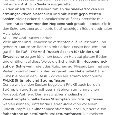
mit einem
Anti Slip System
ausgestattet.
Zu den absoluten Bestsellern zählen die
Sneakersocken
aus
atmungsaktiven Materialien
und
mit leicht gepolsterten
Sohlen
. Viele Socken für Sneaker sind auf der Unterseite mit
einem
rutschhemmenden Noppendruck
gestaltet, sodass Sie in
den Schuhen, aber auch barfuß auf rutschigen Böden, optimalen
Halt haben.
ABS- und Anti-Rutsch-Socken
Viele Kinder und Erwachsene verzichten auf Hausschuhe und
gehen zu Hause am liebsten mit Socken. Das ist bequem und
gut für die Füße. Die
Anti-Rutsch-Socken für Kinder und
Erwachsene
sorgen für einen besseren Halt auf glatten Böden
und erhöhen auf diese Weise die Sicherheit. Ein
Noppendruck
auf der Sohle
verhindert das Rutschen auf Fliesen, Laminat oder
Parkett – selbst beim Laufen. Angenehmer Nebeneffekt: Die
Füße bleiben in den FALKE-Socken außerdem schön warm.
FALKE Strümpfe und Strumpfhosen
Genau wie bei den Socken begeistert FALKE auch bei den
Strümpfen und Strumpfhosen
mit einem umfangreichen
Angebot: Während Damen zwischen
modischen
Kniestrümpfen, halterlosen Strümpfen
und
Strumpfhosen
wählen können, umfasst die Herren-Kollektion vor allem
Kniestrümpfe. Für
Kinder
präsentiert das Label in jeder Saison
farbenfrohe Kniestrümpfe
und
Strumpfhosen
. Die meisten