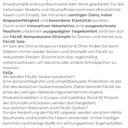
Kniestrümpfe sind aus Baumwolle oder Wolle gearbeitet. Für die
halterlosen Modelle und Strumpfhosen kommen oft künstliche
Fasern zum Einsatz, die mit einem
samtigen Glanz, hoher
Strapazierfähigkeit
und
besonderer Elastizität
punkten.
Durch einen
innovativen Materialmix
, eine
ausgezeichnete
Passform
und einem
ausgeprägten Tragekomfort
zeichnen sich
die
FALKE-Kompressions-Strümpfe
für Damen und Herren aus.
FALKE Sale
Im
Sale
des Online Shops von Kastner & Öhler finden Sie beim
Stöbern immer wieder Socken und Strümpfe von FALKE zu
reduzierten Preisen. Es lohnt sich also, regelmäßig
vorbeizuschauen, um das eine oder andere Schnäppchen zu
machen.
FAQs
Wo werden FALKE-Socken produziert?
Eine sozialverträgliche und umweltbewusste Produktion ist das
Ziel des deutschen Sockenherstellers. Daher betreibt FALKE als
eines der wenigen Bekleidungsunternehmen eigene
Produktionsstätten in Europa und Südafrika. Rund 90 Prozent
der Strümpfe und Socken werden dort hergestellt.
Aus welchen Materialien sind FALKE-Socken?
Für die Herstellung der FALKE Legwear werden vor allem Wolle,
Baumwolle und künstliche Fasern verwendet. Immer häufiger
kommen nachhaltige Stoffe mit atmungsaktiven Eigenschaften