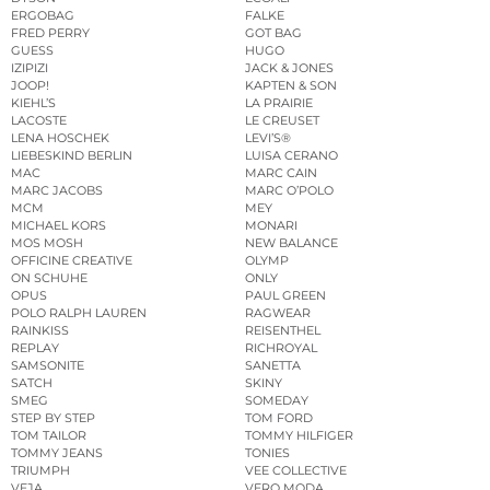
ERGOBAG
FALKE
FRED PERRY
GOT BAG
GUESS
HUGO
IZIPIZI
JACK & JONES
JOOP!
KAPTEN & SON
KIEHL’S
LA PRAIRIE
LACOSTE
LE CREUSET
LENA HOSCHEK
LEVI’S®
LIEBESKIND BERLIN
LUISA CERANO
MAC
MARC CAIN
MARC JACOBS
MARC O’POLO
MCM
MEY
MICHAEL KORS
MONARI
MOS MOSH
NEW BALANCE
OFFICINE CREATIVE
OLYMP
ON SCHUHE
ONLY
OPUS
PAUL GREEN
POLO RALPH LAUREN
RAGWEAR
RAINKISS
REISENTHEL
REPLAY
RICHROYAL
SAMSONITE
SANETTA
SATCH
SKINY
SMEG
SOMEDAY
STEP BY STEP
TOM FORD
TOM TAILOR
TOMMY HILFIGER
TOMMY JEANS
TONIES
TRIUMPH
VEE COLLECTIVE
VEJA
VERO MODA