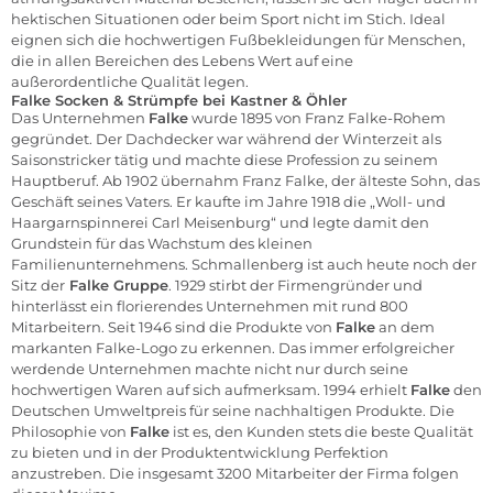
hektischen Situationen oder beim Sport nicht im Stich. Ideal
eignen sich die hochwertigen Fußbekleidungen für Menschen,
die in allen Bereichen des Lebens Wert auf eine
außerordentliche Qualität legen.
Falke Socken & Strümpfe bei Kastner & Öhler
Das Unternehmen
Falke
wurde 1895 von Franz Falke-Rohem
gegründet. Der Dachdecker war während der Winterzeit als
Saisonstricker tätig und machte diese Profession zu seinem
Hauptberuf. Ab 1902 übernahm Franz Falke, der älteste Sohn, das
Geschäft seines Vaters. Er kaufte im Jahre 1918 die „Woll- und
Haargarnspinnerei Carl Meisenburg“ und legte damit den
Grundstein für das Wachstum des kleinen
Familienunternehmens. Schmallenberg ist auch heute noch der
Sitz der
Falke Gruppe
. 1929 stirbt der Firmengründer und
hinterlässt ein florierendes Unternehmen mit rund 800
Mitarbeitern. Seit 1946 sind die Produkte von
Falke
an dem
markanten Falke-Logo zu erkennen. Das immer erfolgreicher
werdende Unternehmen machte nicht nur durch seine
hochwertigen Waren auf sich aufmerksam. 1994 erhielt
Falke
den
Deutschen Umweltpreis für seine nachhaltigen Produkte. Die
Philosophie von
Falke
ist es, den Kunden stets die beste Qualität
zu bieten und in der Produktentwicklung Perfektion
anzustreben. Die insgesamt 3200 Mitarbeiter der Firma folgen