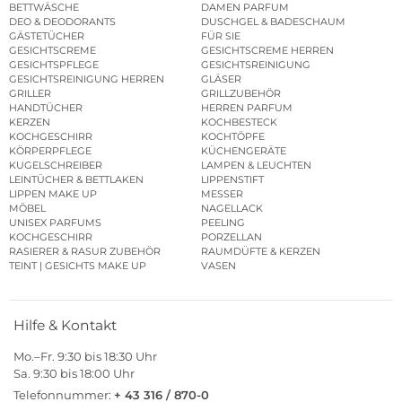
BETTWÄSCHE
DAMEN PARFUM
DEO & DEODORANTS
DUSCHGEL & BADESCHAUM
GÄSTETÜCHER
FÜR SIE
GESICHTSCREME
GESICHTSCREME HERREN
GESICHTSPFLEGE
GESICHTSREINIGUNG
GESICHTSREINIGUNG HERREN
GLÄSER
GRILLER
GRILLZUBEHÖR
HANDTÜCHER
HERREN PARFUM
KERZEN
KOCHBESTECK
KOCHGESCHIRR
KOCHTÖPFE
KÖRPERPFLEGE
KÜCHENGERÄTE
KUGELSCHREIBER
LAMPEN & LEUCHTEN
LEINTÜCHER & BETTLAKEN
LIPPENSTIFT
LIPPEN MAKE UP
MESSER
MÖBEL
NAGELLACK
UNISEX PARFUMS
PEELING
KOCHGESCHIRR
PORZELLAN
RASIERER & RASUR ZUBEHÖR
RAUMDÜFTE & KERZEN
TEINT | GESICHTS MAKE UP
VASEN
Hilfe & Kontakt
Mo.–Fr. 9:30 bis 18:30 Uhr
Sa. 9:30 bis 18:00 Uhr
Telefonnummer:
+ 43 316 / 870-0