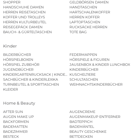
SHOPPER
GELDBÖRSEN DAMEN
HANDSCHUHE DAMEN
HANDTASCHEN
HERREN REISETASCHEN
HARTSCHALENKOFFER
KOFFER UND TROLLEYS
HERREN KOFFER
HERREN KULTURBEUTEL
LAPTOPTASCHEN
REISEGEPÄCK DAMEN
RUCKSÄCKE HERREN
BAUCH- & GÜRTELTASCHEN
TOTE BAG
Kinder
BILDERBÜCHER
FEDERMAPPEN
HÖRSPIELBOXEN
HÖRSPIELE & FIGUREN
HÖRSPIEL ZUBEHÖR
JAUSENBOX & KINDER LUNCHBOX
JUGENDBÜCHER
KINDERBÜCHER
KINDERGARTENRUCKSACK | KINDERGARTENBEUTEL
KUSCHELTIERE
SACHBÜCHER & KINDERLEXIKA
SCHULTASCHEN
TURNBEUTEL & SPORTTASCHEN
WEIHNACHTSKINDERBÜCHER
KLEIDER
Home & Beauty
AFTER SUN
AUGENCREME
AUGEN MAKE UP
AUGENMAKEUP ENTFERNER
BACKFORMEN
BADTEPPICH
BADEMATTEN
BADEMÄNTEL
BADEZIMMER
BEAUTY GESCHENKE
BESTECK
BETTDECKEN