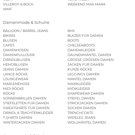
VILLEROY & BOCH
WEEKEND MAX MARA
WMF
Damenmode & Schuhe
BALLOON / BARREL JEANS
BHS
BIKINIS
BLAZER FÜR DAMEN
BLUSEN
BOOTS
CAPES
CHELSEABOOTS
DAMENHOSEN
DAMENKLEIDER
DAMENPULLOVER
DAUNENMÄNTEL DAMEN
DIRNDLBLUSEN
GROSSE GRÖSSEN DAMEN
HEMDBLUSEN
JACKEN FÜR DAMEN
JEANS DAMEN
KURZE RÖCKE
LANGE RÖCKE
LEGGINGS DAMEN
LOUNGEWEAR
MÄNTEL DAMEN
MARLENEHOSE
MAXIKLEIDER
MIDI RÖCKE
MIDIKLEIDER
RÖCKE
SHAPEWEAR DAMEN
SONNENBRILLEN DAMEN
STIEFEL DAMEN
STIEFELETTEN FÜR DAMEN
STRICKJACKEN DAMEN
SWEATSHIRTS FÜR DAMEN
SOCKEN DAMEN
DIRNDL & TRACHTENKLEIDER
TRENCHCOATS
T-SHIRTS DAMEN
WIDELEG JEANS
WINTERJACKEN DAMEN
WOLLMÄNTEL DAMEN