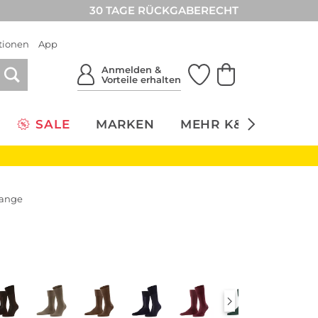
30 TAGE RÜCKGABERECHT
tionen
App
Anmelden &
Vorteile erhalten
SALE
MARKEN
MEHR K&Ö
NACH
lange