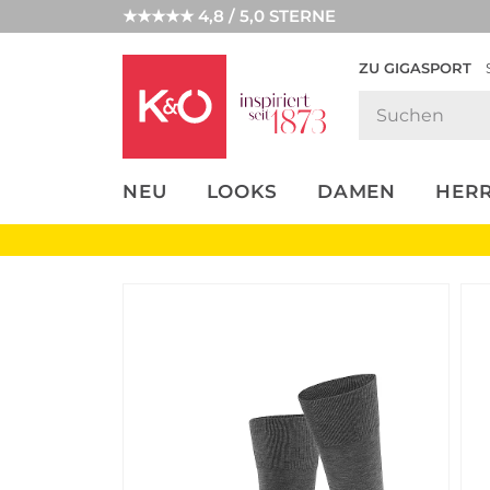
★★★★★ 4,8 / 5,0 STERNE
ZU GIGASPORT
FASHION-
UNSERE APP
CLICK &
CLICK &
TRENDS
COLLECT
RESERVE
NEU
LOOKS
DAMEN
HER