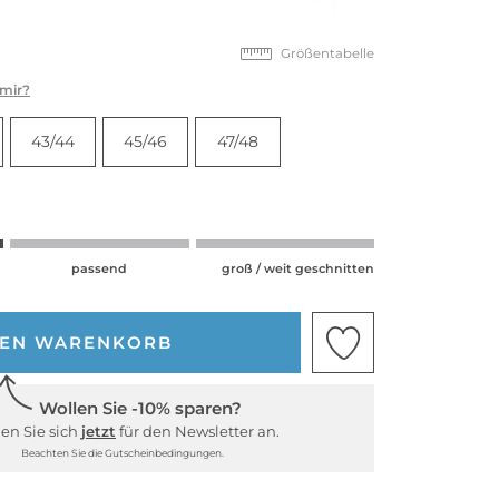
Größentabelle
 mir?
43/44
45/46
47/48
passend
groß / weit geschnitten
DEN WARENKORB
Wollen Sie -10% sparen?
en Sie sich
jetzt
für den Newsletter an.
Beachten Sie die Gutscheinbedingungen.