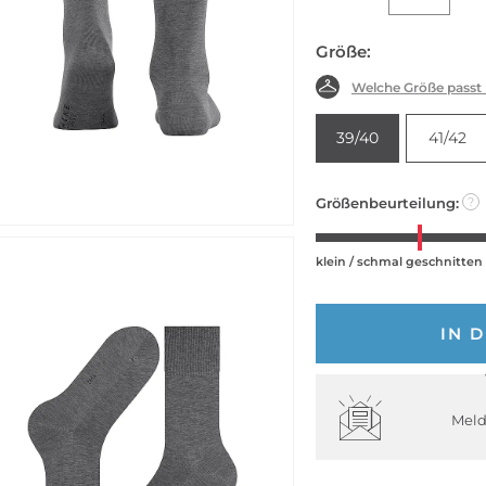
Größe:
Welche Größe passt
39/40
41/42
Größenbeurteilung:
?
klein / schmal geschnitten
IN 
Meld