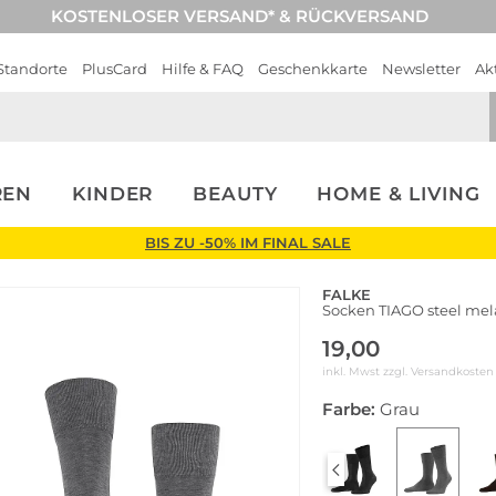
KOSTENLOSER VERSAND* & RÜCKVERSAND
Standorte
PlusCard
Hilfe & FAQ
Geschenkkarte
Newsletter
Ak
REN
KINDER
BEAUTY
HOME & LIVING
BIS ZU -50% IM FINAL SALE
FALKE
Socken TIAGO steel me
19,00
inkl. Mwst zzgl.
Versandkosten
Farbe:
Grau