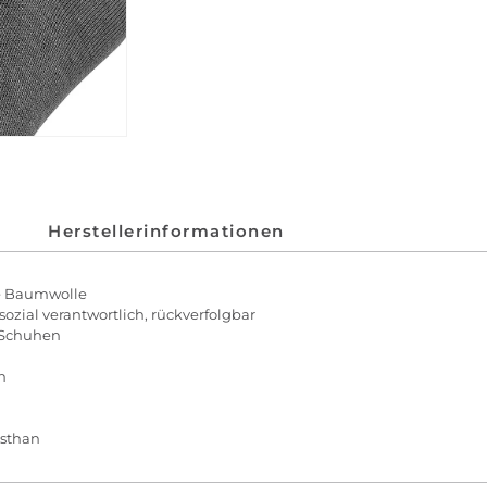
Herstellerinformationen
se Baumwolle
zial verantwortlich, rückverfolgbar
n Schuhen
n
asthan