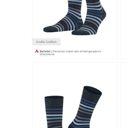
Große Größen
Beliebt!
2 Personen haben den Artikel gerade im
Warenkorb