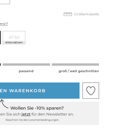
Größentabelle
 mir?
47-50
Alternativen
passend
groß / weit geschnitten
DEN WARENKORB
Wollen Sie -10% sparen?
en Sie sich
jetzt
für den Newsletter an.
Beachten Sie die Gutscheinbedingungen.