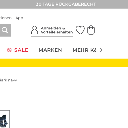
30 TAGE RÜCKGABERECHT
tionen
App
Anmelden &
Vorteile erhalten
SALE
MARKEN
MEHR K&Ö
NACH
dark navy