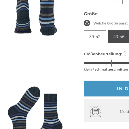
Größe:
Welche Größe passt
39-42
43-46
Größenbeurteilung:
?
klein / schmal geschnitten
IN 
Meld