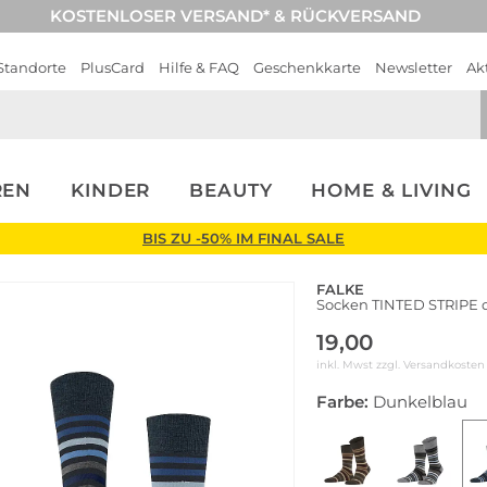
KOSTENLOSER VERSAND* & RÜCKVERSAND
Standorte
PlusCard
Hilfe & FAQ
Geschenkkarte
Newsletter
Ak
REN
KINDER
BEAUTY
HOME & LIVING
BIS ZU -50% IM FINAL SALE
FALKE
Socken TINTED STRIPE 
19,00
inkl. Mwst zzgl.
Versandkosten
Farbe:
Dunkelblau