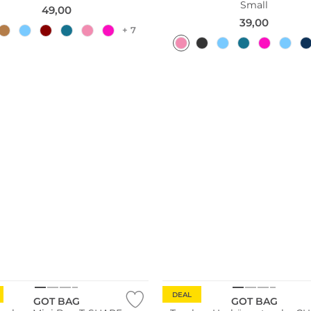
Small
49,00
39,00
+ 7
ltig
DEAL
GOT BAG
GOT BAG