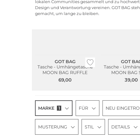
lokalen Communities gesammelt und zu hochwertigen
Design und Verantwortung vereinen. GOT BAG steht f
gemacht, um lange zu bleiben.
Nachhaltig
Nachhaltig
GOT BAG
GOT BA
Tasche - Umhängetasche
Tasche - Umhän
MOON BAG RUFFLE
MOON BAG S
69,00
39,00
MARKE
1
FÜR
NEU EINGETR
MUSTERUNG
STIL
DETAILS