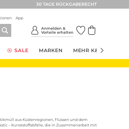
30 TAGE RÜCKGABERECHT
tionen
App
Anmelden &
Vorteile erhalten
SALE
MARKEN
MEHR K&Ö
NACH
stikmüll aus Küstenregionen, Flüssen und dem
ic – Kunststoffabfälle, die in Zusammenarbeit mit