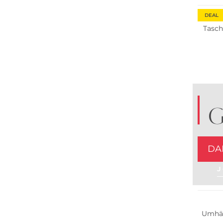
DEAL
Tasc
G
DA
J
Nachha
Umhä