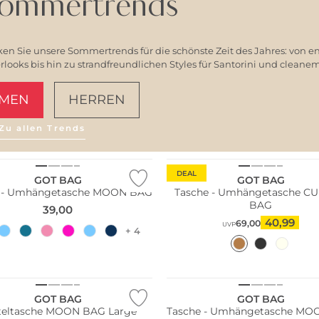
ommertrends
en Sie unsere Sommertrends für die schönste Zeit des Jahres: von e
ooks bis hin zu strandfreundlichen Styles für Santorini und clean
MEN
HERREN
Zu allen Trends
AMALFI VIBES
ltig
DEAL
GOT BAG
GOT BAG
e - Umhängetasche MOON BAG
Tasche - Umhängetasche C
BAG
39,00
40,99
69,00
UVP
+ 4
ltig
Nachhaltig
GOT BAG
GOT BAG
teltasche MOON BAG Large
Tasche - Umhängetasche MO