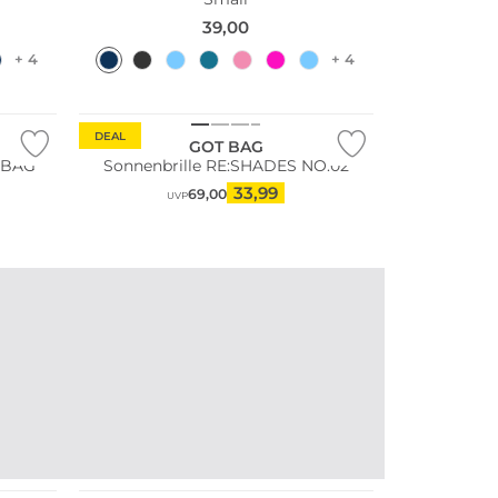
39,00
+ 4
+ 4
DEAL
GOT BAG
 BAG
Sonnenbrille RE:SHADES NO.02
33,99
69,00
UVP
TIPP:
Auch als
digitale
Geschenkkarte
erhältlich
Mehr erfahren
Nachhaltig