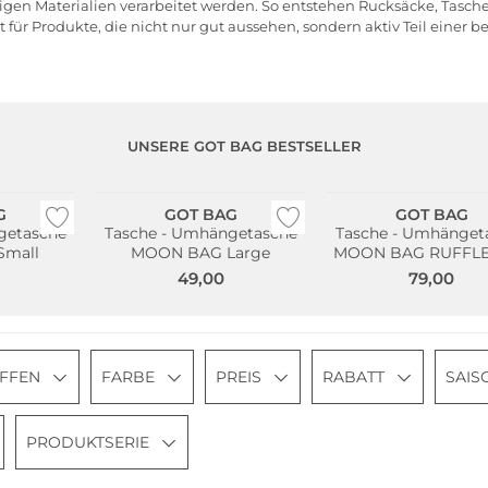
 Materialien verarbeitet werden. So entstehen Rucksäcke, Taschen 
ür Produkte, die nicht nur gut aussehen, sondern aktiv Teil einer 
UNSERE GOT BAG BESTSELLER
Nachhaltig
Nachhaltig
G
GOT BAG
GOT BAG
getasche
Tasche - Umhängetasche
Tasche - Umhänget
mall
MOON BAG Large
MOON BAG RUFFL
49,00
79,00
OFFEN
FARBE
PREIS
RABATT
SAIS
PRODUKTSERIE