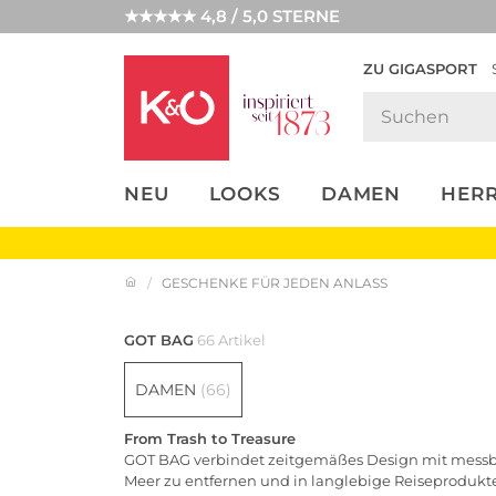
★★★★★ 4,8 / 5,0 STERNE
ZU GIGASPORT
FASHION-
UNSERE APP
CLICK &
CLICK &
TRENDS
COLLECT
RESERVE
NEU
LOOKS
DAMEN
HER
GESCHENKE FÜR JEDEN ANLASS
GOT BAG
66 Artikel
DAMEN
(66)
From Trash to Treasure
GOT BAG verbindet zeitgemäßes Design mit messba
Meer zu entfernen und in langlebige Reiseprodukt