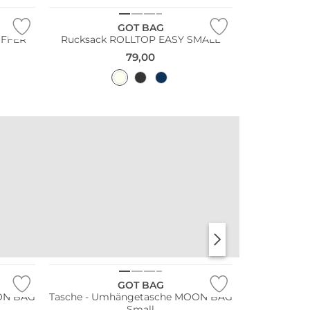
GOT BAG
UFFER
Rucksack ROLLTOP EASY SMALL
79,00
Nachhaltig
GOT BAG
ON BAG
Tasche - Umhängetasche MOON BAG
Small