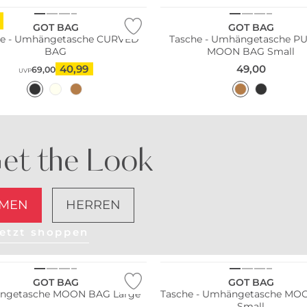
GOT BAG
GOT BAG
he - Umhängetasche CURVED
Tasche - Umhängetasche P
BAG
MOON BAG Small
40,99
49,00
69,00
UVP
et the Look
MEN
HERREN
etzt shoppen
ltig
Nachhaltig
GOT BAG
GOT BAG
ngetasche MOON BAG Large
Tasche - Umhängetasche MO
Small