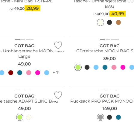
asche - Mini Bag T-SHAPE
Tasche - Umhängetasche C
BAG
28,99
49,00
UVP
40,99
69,00
UVP
ltig
Nachhaltig
GOT BAG
GOT BAG
e - Umhängetasche MOON BAG
Gürteltasche MOON BAG S
Large
39,00
49,00
+ 7
ltig
Nachhaltig
GOT BAG
GOT BAG
teltasche ADAPT SLING BAG
Rucksack PRO PACK MONO
49,00
149,00
Nachhaltig