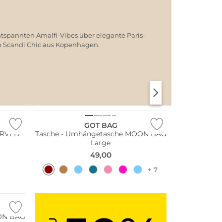
ntspannten Amalfi-Vibes über elegante Paris-
em Scandi Chic aus Kopenhagen.
SANTORINI SOFT
PARIS CHIC
Nachhaltig
GOT BAG
URVED
Tasche - Umhängetasche MOON BAG
Large
49,00
+ 7
ON BAG