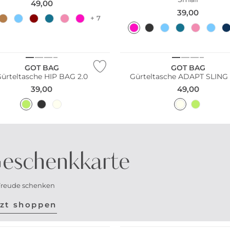
49,00
39,00
+ 7
ltig
Nachhaltig
GOT BAG
GOT BAG
ürteltasche HIP BAG 2.0
Gürteltasche ADAPT SLING
39,00
49,00
eschenkkarte
Freude schenken
tzt shoppen
ltig
Nachhaltig