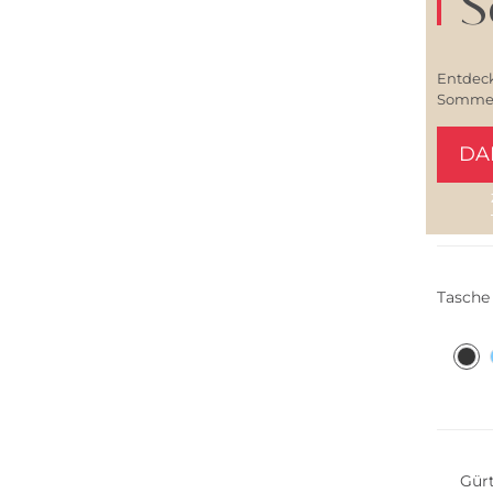
S
Entdeck
Sommerl
DA
Nachha
Tasch
Nachha
Gür