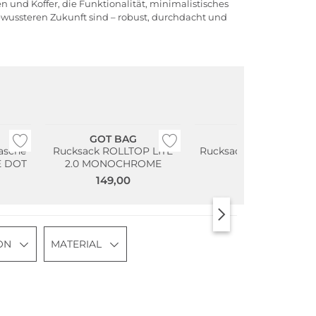
und Koffer, die Funktionalität, minimalistisches
bewussteren Zukunft sind – robust, durchdacht und
Nachhaltig
Nachhaltig
GOT BAG
GOT BAG
asche
Rucksack ROLLTOP LITE
Rucksack ROLLTOP EA
E DOT
2.0 MONOCHROME
SMALL
149,00
79,00
ON
MATERIAL