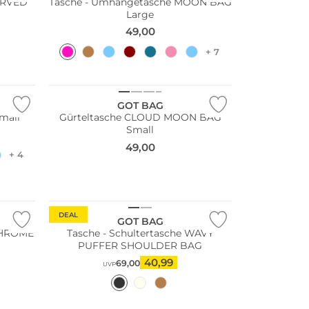
URVED
Tasche - Umhängetasche MOON BAG
Large
49,00
+ 7
Nachhaltig
GOT BAG
mall
Gürteltasche CLOUD MOON BAG
Small
49,00
+ 4
Nachhaltig
DEAL
GOT BAG
CHROME
Tasche - Schultertasche WAVY
PUFFER SHOULDER BAG
40,99
69,00
UVP
Nachhaltig