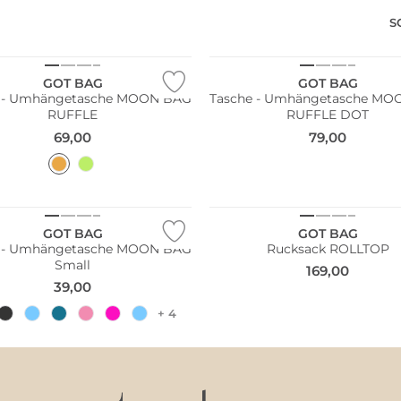
S
ltig
Nachhaltig
GOT BAG
GOT BAG
e - Umhängetasche MOON BAG
Tasche - Umhängetasche MO
RUFFLE
RUFFLE DOT
69,00
79,00
ltig
Nachhaltig
GOT BAG
GOT BAG
e - Umhängetasche MOON BAG
Rucksack ROLLTOP
Small
169,00
39,00
+ 4