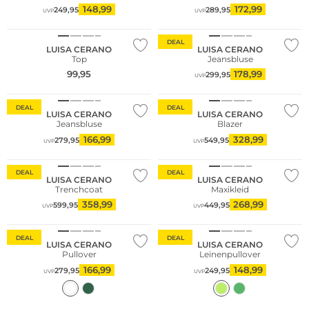
148,99
172,99
249,95
289,95
UVP
UVP
NEU
DEAL
LUISA CERANO
LUISA CERANO
Top
Jeansbluse
99,95
178,99
299,95
UVP
DEAL
DEAL
LUISA CERANO
LUISA CERANO
Jeansbluse
Blazer
166,99
328,99
279,95
549,95
UVP
UVP
DEAL
DEAL
LUISA CERANO
LUISA CERANO
Trenchcoat
Maxikleid
358,99
268,99
599,95
449,95
UVP
UVP
DEAL
DEAL
LUISA CERANO
LUISA CERANO
Pullover
Leinenpullover
166,99
148,99
279,95
249,95
UVP
UVP