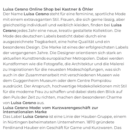
Luisa Cerano Online Shop bei Kastner & Öhler
Der Name
Luisa Cerano
steht für eine feminine, sportliche
Mode
mit einem extravaganten Stil. Frauen, die sich gerne lässig, aber
gleichzeitig individuell und weiblich kleiden, finden bei
Luisa
Cerano
jedes Jahr eine neue, kreativ gestaltete Kollektion. Die
Mode des deutschen Labels besticht dabei durch eine
ausgezeichnete Tragbarkeit, eine hohe Qualität und ein
besonderes Design. Die Marke ist eines der erfolgreichsten Labels
der vergangenen Jahre. Die Designer orientieren sich stark an
aktuellen Kunsttrends europäischer Metropolen. Dabei werden
Kunstformen wie die Fotografie, die Architektur und die Malerei
zu Inspirationen für die neuesten Modeschöpfungen, was sich
auch in der Zusammenarbeit mit verschiedenen Museen wie
dem Guggenheim Museum oder dem Centre Pompidou
ausdrückt. Der Anspruch, hochwertige Modekollektionen mit Stil
für die moderne Frau zu schaffen und dabei stets den Blick auf
den Puls der Zeit zu richten, machen den besonderen Charme
von
Luisa Cerano
aus.
Luisa Cerano Mode: vom Kurzwarengeschäft zur
internationalen Marke
Das Label
Luisa Cerano
ist eine Linie der Hauber-Gruppe, einem
in Nürtingen beheimateten Unternehmen. 1870 gründete
Ferdinand Hauber ein Geschäft für Garne und Kurzwaren. Das