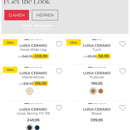
Get the Look
DAMEN
HERREN
Jetzt shoppen
DEAL
DEAL
LUISA CERANO
LUISA CERANO
Hose Wide Leg
Tuch
208,99
58,99
349,95
99,95
UVP
UVP
NEU
DEAL
LUISA CERANO
LUISA CERANO
Marlenehose
Pullover
196,99
199,95
329,95
UVP
LUISA CERANO
LUISA CERANO
Hose Skinny Fit 7/8
Blazer
249,95
399,95