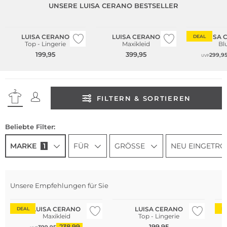
UNSERE LUISA CERANO BESTSELLER
NEU
LUISA CERANO
LUISA CERANO
LUISA 
DEAL
Top - Lingerie
Maxikleid
Bl
199,95
399,95
299,9
UVP
FILTERN & SORTIEREN
Beliebte Filter:
MARKE
1
FÜR
GRÖSSE
NEU EINGETRO
Unsere Empfehlungen für Sie
Na
LUISA CERANO
LUISA CERANO
DEAL
D
Maxikleid
Top - Lingerie
238,99
199,95