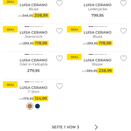
DEAL
LUISA CERANO
LUISA CERANO
Bluse
Lederjacke
208,99
799,95
349,95
UVP
DEAL
DEAL
LUISA CERANO
LUISA CERANO
Jeansrock
Bluse
178,99
178,99
299,95
299,95
UVP
UVP
NEU
DEAL
LUISA CERANO
LUISA CERANO
Gilet in Felloptik
Blazer
279,95
238,99
399,95
UVP
Nachhaltig
DEAL
LUISA CERANO
T-Shirt
124,99
179,95
UVP
SEITE 1 VON 3