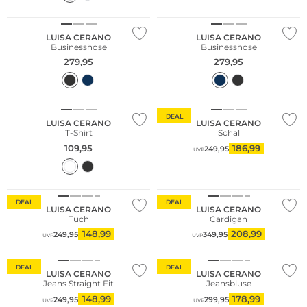
LUISA CERANO
LUISA CERANO
Businesshose
Businesshose
279,95
279,95
Nachhaltig
DEAL
LUISA CERANO
LUISA CERANO
T-Shirt
Schal
109,95
186,99
249,95
UVP
DEAL
DEAL
LUISA CERANO
LUISA CERANO
Tuch
Cardigan
148,99
208,99
249,95
349,95
UVP
UVP
DEAL
DEAL
LUISA CERANO
LUISA CERANO
Jeans Straight Fit
Jeansbluse
148,99
178,99
249,95
299,95
UVP
UVP