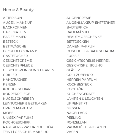
Home & Beauty
AFTER SUN
AUGENCREME
AUGEN MAKE UP
AUGENMAKEUP ENTFERNER
BACKFORMEN
BADTEPPICH
BADEMATTEN
BADEMÄNTEL
BADEZIMMER
BEAUTY GESCHENKE
BESTECK
BETTDECKEN
BETTWÄSCHE
DAMEN PARFUM
DEO & DEODORANTS
DUSCHGEL & BADESCHAUM
GÄSTETÜCHER
FÜR SIE
GESICHTSCREME
GESICHTSCREME HERREN
GESICHTSPFLEGE
GESICHTSREINIGUNG
GESICHTSREINIGUNG HERREN
GLÄSER
GRILLER
GRILLZUBEHÖR
HANDTÜCHER
HERREN PARFUM
KERZEN
KOCHBESTECK
KOCHGESCHIRR
KOCHTÖPFE
KÖRPERPFLEGE
KÜCHENGERÄTE
KUGELSCHREIBER
LAMPEN & LEUCHTEN
LEINTÜCHER & BETTLAKEN
LIPPENSTIFT
LIPPEN MAKE UP
MESSER
MÖBEL
NAGELLACK
UNISEX PARFUMS
PEELING
KOCHGESCHIRR
PORZELLAN
RASIERER & RASUR ZUBEHÖR
RAUMDÜFTE & KERZEN
TEINT | GESICHTS MAKE UP
VASEN