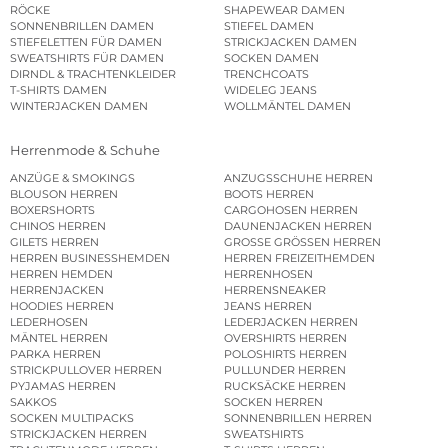
RÖCKE
SHAPEWEAR DAMEN
SONNENBRILLEN DAMEN
STIEFEL DAMEN
STIEFELETTEN FÜR DAMEN
STRICKJACKEN DAMEN
SWEATSHIRTS FÜR DAMEN
SOCKEN DAMEN
DIRNDL & TRACHTENKLEIDER
TRENCHCOATS
T-SHIRTS DAMEN
WIDELEG JEANS
WINTERJACKEN DAMEN
WOLLMÄNTEL DAMEN
Herrenmode & Schuhe
ANZÜGE & SMOKINGS
ANZUGSSCHUHE HERREN
BLOUSON HERREN
BOOTS HERREN
BOXERSHORTS
CARGOHOSEN HERREN
CHINOS HERREN
DAUNENJACKEN HERREN
GILETS HERREN
GROSSE GRÖSSEN HERREN
HERREN BUSINESSHEMDEN
HERREN FREIZEITHEMDEN
HERREN HEMDEN
HERRENHOSEN
HERRENJACKEN
HERRENSNEAKER
HOODIES HERREN
JEANS HERREN
LEDERHOSEN
LEDERJACKEN HERREN
MÄNTEL HERREN
OVERSHIRTS HERREN
PARKA HERREN
POLOSHIRTS HERREN
STRICKPULLOVER HERREN
PULLUNDER HERREN
PYJAMAS HERREN
RUCKSÄCKE HERREN
SAKKOS
SOCKEN HERREN
SOCKEN MULTIPACKS
SONNENBRILLEN HERREN
STRICKJACKEN HERREN
SWEATSHIRTS