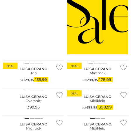
DEAL
DEAL
LUISA CERANO
LUISA CERANO
Top
Maxirock
159,99
178,99
229,95
299,95
UVP
UVP
NEU
DEAL
LUISA CERANO
LUISA CERANO
Overshirt
Midikleid
399,95
358,99
599,95
UVP
NEU
LUISA CERANO
LUISA CERANO
Midirock
Midikleid