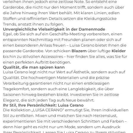
verleihen ihnen jedoch eine zeitlose Note. So entsteht eine
Garderobe, die nicht nur den Moment trifft, sondern auch über
die Jahre hinweg ihren Wert behält. Mit klaren Linien, edlen
Stoffen und raffinierten Details setzen die Kleidungsstücke
Trends, anstatt ihnen zu folgen.
Unvergleichliche Vielseitigkeit in der Damenmode
Egal, ob Sie sich auf ein Geschäfts-Meeting vorbereiten, einen
entspannten Nachmittag mit Freunden planen oder sich auf
einen besonderen Anlass freuen – Luisa Cerano bietet Ihnen die
passende Garderobe. Von schicken
Blazern
über luftige
Kleider
bis hin zu stilvollen Accessoires – hier finden Sie alles, was Sie für
einen perfekten Auftritt benötigen.
Qualität, die man spüren kann
Luisa Cerano legt nicht nur Wert auf Ästhetik, sondern auch auf
Qualität. Die hochwertigen Materialien und die präzise
Verarbeitung garantieren nicht nur einen erstklassigen
Tragekomfort, sondern auch eine Langlebigkeit, die über
Saisonen hinweg bestehen bleibt. Investieren Sie in zeitlose
Eleganz, die sich jeden Tag aufs Neue bewährt.
Ihr Stil, Ihre Persönlichkeit: Luisa Cerano
Die Kollektion „LUISA CERANO“ ermutigt Sie, Ihren individuellen
Stil zu entfalten. Mixen und matchen Sie nach Herzenslust,
experimentieren Sie mit verschiedenen Schnitten und Farben –
denn hier geht es nicht nur um Mode, sondern um Ausdruck
Ihrer Persönlichkeit. Lassen Sie Luisa Cerano zu Ihrem stilvollen