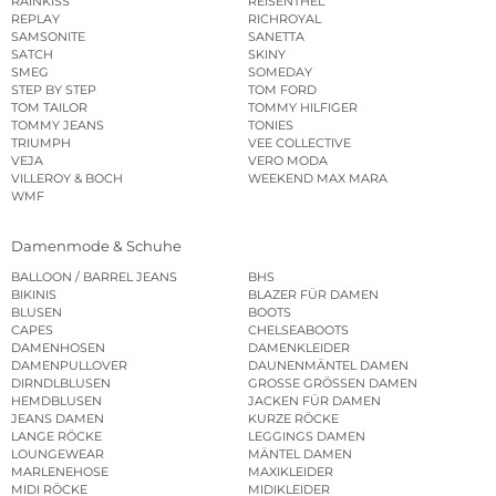
RAINKISS
REISENTHEL
REPLAY
RICHROYAL
SAMSONITE
SANETTA
SATCH
SKINY
SMEG
SOMEDAY
STEP BY STEP
TOM FORD
TOM TAILOR
TOMMY HILFIGER
TOMMY JEANS
TONIES
TRIUMPH
VEE COLLECTIVE
VEJA
VERO MODA
VILLEROY & BOCH
WEEKEND MAX MARA
WMF
Damenmode & Schuhe
BALLOON / BARREL JEANS
BHS
BIKINIS
BLAZER FÜR DAMEN
BLUSEN
BOOTS
CAPES
CHELSEABOOTS
DAMENHOSEN
DAMENKLEIDER
DAMENPULLOVER
DAUNENMÄNTEL DAMEN
DIRNDLBLUSEN
GROSSE GRÖSSEN DAMEN
HEMDBLUSEN
JACKEN FÜR DAMEN
JEANS DAMEN
KURZE RÖCKE
LANGE RÖCKE
LEGGINGS DAMEN
LOUNGEWEAR
MÄNTEL DAMEN
MARLENEHOSE
MAXIKLEIDER
MIDI RÖCKE
MIDIKLEIDER