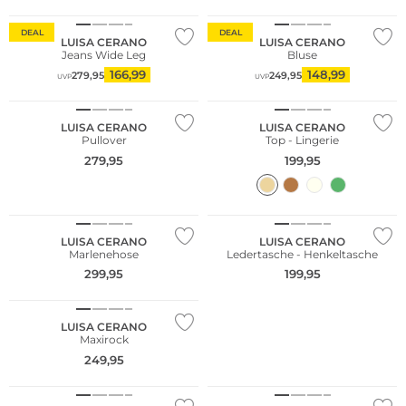
DEAL
DEAL
LUISA CERANO
LUISA CERANO
Jeans Wide Leg
Bluse
166,99
148,99
279,95
249,95
UVP
UVP
NEU
LUISA CERANO
LUISA CERANO
Pullover
Top - Lingerie
279,95
199,95
LUISA CERANO
LUISA CERANO
Marlenehose
Ledertasche - Henkeltasche
299,95
199,95
LUISA CERANO
Maxirock
249,95
NEU
NEU