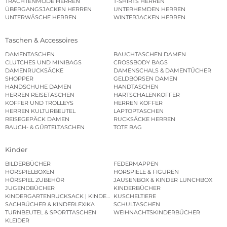
TRACHTENMODE HERREN
T-SHIRTS HERREN
ÜBERGANGSJACKEN HERREN
UNTERHEMDEN HERREN
UNTERWÄSCHE HERREN
WINTERJACKEN HERREN
Taschen & Accessoires
DAMENTASCHEN
BAUCHTASCHEN DAMEN
CLUTCHES UND MINIBAGS
CROSSBODY BAGS
DAMENRUCKSÄCKE
DAMENSCHALS & DAMENTÜCHER
SHOPPER
GELDBÖRSEN DAMEN
HANDSCHUHE DAMEN
HANDTASCHEN
HERREN REISETASCHEN
HARTSCHALENKOFFER
KOFFER UND TROLLEYS
HERREN KOFFER
HERREN KULTURBEUTEL
LAPTOPTASCHEN
REISEGEPÄCK DAMEN
RUCKSÄCKE HERREN
BAUCH- & GÜRTELTASCHEN
TOTE BAG
Kinder
BILDERBÜCHER
FEDERMAPPEN
HÖRSPIELBOXEN
HÖRSPIELE & FIGUREN
HÖRSPIEL ZUBEHÖR
JAUSENBOX & KINDER LUNCHBOX
JUGENDBÜCHER
KINDERBÜCHER
KINDERGARTENRUCKSACK | KINDERGARTENBEUTEL
KUSCHELTIERE
SACHBÜCHER & KINDERLEXIKA
SCHULTASCHEN
TURNBEUTEL & SPORTTASCHEN
WEIHNACHTSKINDERBÜCHER
KLEIDER