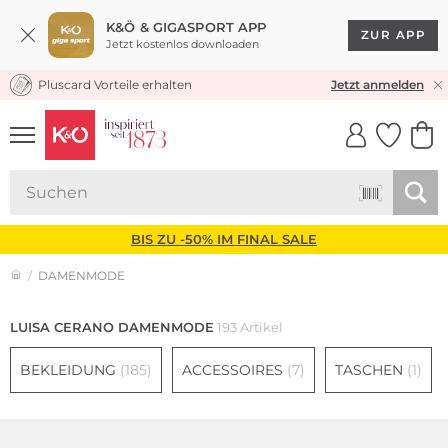
K&Ö & GIGASPORT APP
ZUR APP
Jetzt kostenlos downloaden
Pluscard Vorteile erhalten
30 TAGE RÜCKGABERECHT
Jetzt anmelden
UNSERE APP
CLICK &
CLICK &
COLLECT
RESERVE
BIS ZU -50% IM FINAL SALE
DAMENMODE
LUISA CERANO DAMENMODE
193 Artikel
BEKLEIDUNG
(185)
ACCESSOIRES
(7)
TASCHEN
(1)