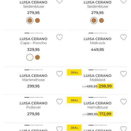
LUISA CERANO
LUISA CERANO
Seidenbluse
Seidenbluse
279,95
279,95
NEU
NEU
LUISA CERANO
LUISA CERANO
Cape - Poncho
Midirock
329,95
449,95
DEAL
LUISA CERANO
LUISA CERANO
Marlenehose
Midikleid
299,95
298,99
499,95
UVP
NEU
DEAL
LUISA CERANO
LUISA CERANO
Pullover
Hemdbluse
279,95
172,99
289,95
UVP
DEAL
LUISA CERANO
LUISA CERANO