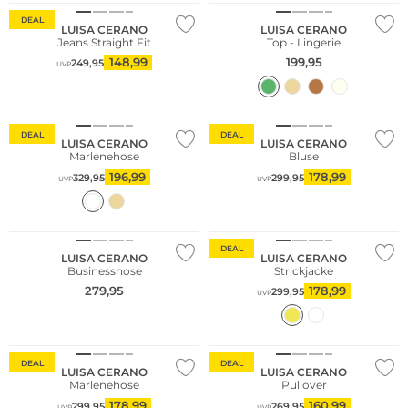
DEAL
LUISA CERANO
LUISA CERANO
Jeans Straight Fit
Top - Lingerie
148,99
199,95
249,95
UVP
DEAL
DEAL
LUISA CERANO
LUISA CERANO
Marlenehose
Bluse
196,99
178,99
329,95
299,95
UVP
UVP
DEAL
LUISA CERANO
LUISA CERANO
Businesshose
Strickjacke
279,95
178,99
299,95
UVP
DEAL
DEAL
LUISA CERANO
LUISA CERANO
Marlenehose
Pullover
178,99
160,99
299,95
269,95
UVP
UVP