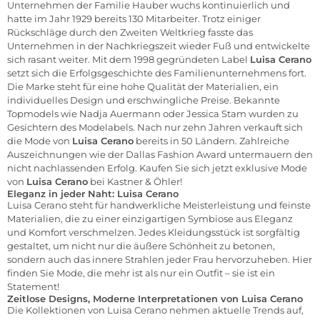
Unternehmen der Familie Hauber wuchs kontinuierlich und
hatte im Jahr 1929 bereits 130 Mitarbeiter. Trotz einiger
Rückschläge durch den Zweiten Weltkrieg fasste das
Unternehmen in der Nachkriegszeit wieder Fuß und entwickelte
sich rasant weiter. Mit dem 1998 gegründeten Label
Luisa Cerano
setzt sich die Erfolgsgeschichte des Familienunternehmens fort.
Die Marke steht für eine hohe Qualität der Materialien, ein
individuelles Design und erschwingliche Preise. Bekannte
Topmodels wie Nadja Auermann oder Jessica Stam wurden zu
Gesichtern des Modelabels. Nach nur zehn Jahren verkauft sich
die Mode von
Luisa Cerano
bereits in 50 Ländern. Zahlreiche
Auszeichnungen wie der Dallas Fashion Award untermauern den
nicht nachlassenden Erfolg. Kaufen Sie sich jetzt exklusive Mode
von
Luisa Cerano
bei
Kastner & Öhler
!
Eleganz in jeder Naht: Luisa Cerano
Luisa Cerano steht für handwerkliche Meisterleistung und feinste
Materialien, die zu einer einzigartigen Symbiose aus Eleganz
und Komfort verschmelzen. Jedes Kleidungsstück ist sorgfältig
gestaltet, um nicht nur die äußere Schönheit zu betonen,
sondern auch das innere Strahlen jeder Frau hervorzuheben. Hier
finden Sie Mode, die mehr ist als nur ein Outfit – sie ist ein
Statement!
Zeitlose Designs, Moderne Interpretationen von Luisa Cerano
Die Kollektionen von Luisa Cerano nehmen aktuelle Trends auf,