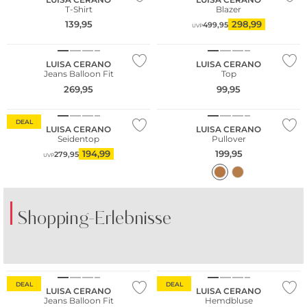
T-Shirt
Blazer
139,95
298,99
499,95
UVP
NEU
LUISA CERANO
LUISA CERANO
Jeans Balloon Fit
Top
269,95
99,95
NEU
DEAL
LUISA CERANO
LUISA CERANO
Seidentop
Pullover
194,99
199,95
279,95
UVP
Shopping-Erlebnisse
DEAL
DEAL
LUISA CERANO
LUISA CERANO
Jeans Balloon Fit
Hemdbluse