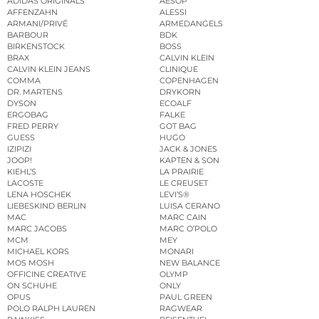
ADIDAS ORIGINALS
AESOP
AFFENZAHN
ALESSI
ARMANI/PRIVÉ
ARMEDANGELS
BARBOUR
BDK
BIRKENSTOCK
BOSS
BRAX
CALVIN KLEIN
CALVIN KLEIN JEANS
CLINIQUE
COMMA
COPENHAGEN
DR. MARTENS
DRYKORN
DYSON
ECOALF
ERGOBAG
FALKE
FRED PERRY
GOT BAG
GUESS
HUGO
IZIPIZI
JACK & JONES
JOOP!
KAPTEN & SON
KIEHL’S
LA PRAIRIE
LACOSTE
LE CREUSET
LENA HOSCHEK
LEVI’S®
LIEBESKIND BERLIN
LUISA CERANO
MAC
MARC CAIN
MARC JACOBS
MARC O’POLO
MCM
MEY
MICHAEL KORS
MONARI
MOS MOSH
NEW BALANCE
OFFICINE CREATIVE
OLYMP
ON SCHUHE
ONLY
OPUS
PAUL GREEN
POLO RALPH LAUREN
RAGWEAR