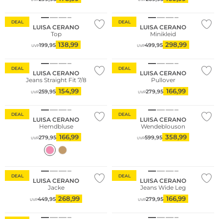
DEAL
DEAL
LUISA CERANO
LUISA CERANO
Top
Minikleid
138,99
298,99
199,95
499,95
UVP
UVP
DEAL
DEAL
LUISA CERANO
LUISA CERANO
Jeans Straight Fit 7/8
Pullover
154,99
166,99
259,95
279,95
UVP
UVP
Fashion Tipp
DEAL
DEAL
LUISA CERANO
LUISA CERANO
Hemdbluse
Wendeblouson
166,99
358,99
279,95
599,95
UVP
UVP
DEAL
DEAL
LUISA CERANO
LUISA CERANO
Jacke
Jeans Wide Leg
268,99
166,99
449,95
279,95
UVP
UVP