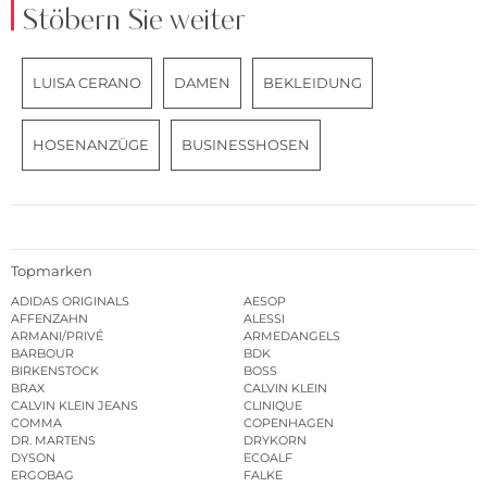
Stöbern Sie weiter
LUISA CERANO
DAMEN
BEKLEIDUNG
HOSENANZÜGE
BUSINESSHOSEN
Topmarken
ADIDAS ORIGINALS
AESOP
AFFENZAHN
ALESSI
ARMANI/PRIVÉ
ARMEDANGELS
BARBOUR
BDK
BIRKENSTOCK
BOSS
BRAX
CALVIN KLEIN
CALVIN KLEIN JEANS
CLINIQUE
COMMA
COPENHAGEN
DR. MARTENS
DRYKORN
DYSON
ECOALF
ERGOBAG
FALKE