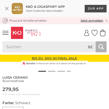
K&Ö & GIGASPORT APP
ZUR APP
Jetzt kostenlos downloaden
Pluscard Vorteile erhalten
KOSTENLOSER VERSAND* & RÜCKVERSAND
Jetzt anmelden
UNSERE APP
CLICK &
CLICK &
COLLECT
RESERVE
BIS ZU -50% IM FINAL SALE
Beliebt!
14 Personen sehen sich diesen Artikel gerade an
LUISA CERANO
Businesshose
279,95
inkl. Mwst zzgl.
Versandkosten
Farbe:
Schwarz