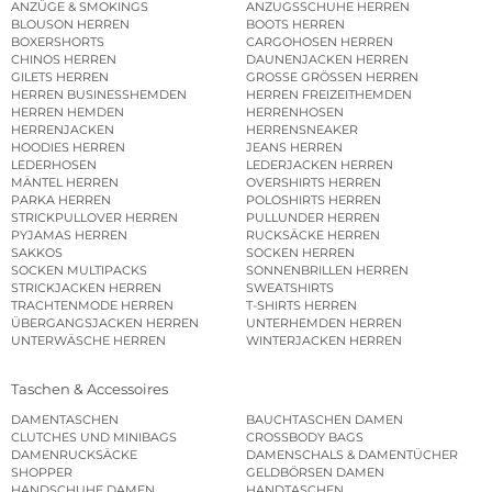
ANZÜGE & SMOKINGS
ANZUGSSCHUHE HERREN
BLOUSON HERREN
BOOTS HERREN
BOXERSHORTS
CARGOHOSEN HERREN
CHINOS HERREN
DAUNENJACKEN HERREN
GILETS HERREN
GROSSE GRÖSSEN HERREN
HERREN BUSINESSHEMDEN
HERREN FREIZEITHEMDEN
HERREN HEMDEN
HERRENHOSEN
HERRENJACKEN
HERRENSNEAKER
HOODIES HERREN
JEANS HERREN
LEDERHOSEN
LEDERJACKEN HERREN
MÄNTEL HERREN
OVERSHIRTS HERREN
PARKA HERREN
POLOSHIRTS HERREN
STRICKPULLOVER HERREN
PULLUNDER HERREN
PYJAMAS HERREN
RUCKSÄCKE HERREN
SAKKOS
SOCKEN HERREN
SOCKEN MULTIPACKS
SONNENBRILLEN HERREN
STRICKJACKEN HERREN
SWEATSHIRTS
TRACHTENMODE HERREN
T-SHIRTS HERREN
ÜBERGANGSJACKEN HERREN
UNTERHEMDEN HERREN
UNTERWÄSCHE HERREN
WINTERJACKEN HERREN
Taschen & Accessoires
DAMENTASCHEN
BAUCHTASCHEN DAMEN
CLUTCHES UND MINIBAGS
CROSSBODY BAGS
DAMENRUCKSÄCKE
DAMENSCHALS & DAMENTÜCHER
SHOPPER
GELDBÖRSEN DAMEN
HANDSCHUHE DAMEN
HANDTASCHEN