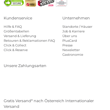
Kundenservice
Unternehmen
Hilfe & FAQ
Standorte / Häuser
Größentabellen
Job & Karriere
Versand & Lieferung
Über uns
Retouren & Reklamationen FAQ
PlusCard
Click & Collect
Presse
Click & Reserve
Newsletter
Gastronomie
Unsere Zahlungsarten
Klarna
Paypal
Mastercard
Visa
Diners
Eps
Shop
Applepay
Amazon
Gratis Versand* nach Österreich Internationaler
Versand