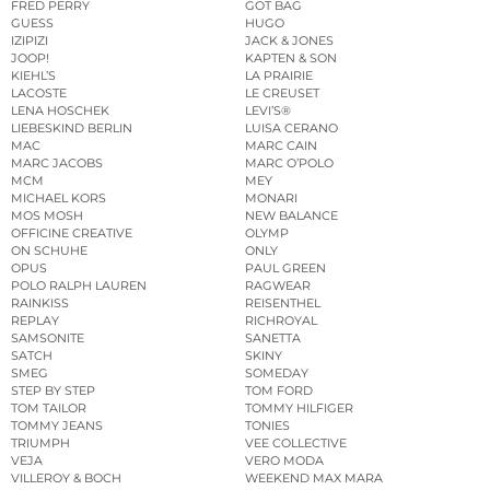
FRED PERRY
GOT BAG
GUESS
HUGO
IZIPIZI
JACK & JONES
JOOP!
KAPTEN & SON
KIEHL’S
LA PRAIRIE
LACOSTE
LE CREUSET
LENA HOSCHEK
LEVI’S®
LIEBESKIND BERLIN
LUISA CERANO
MAC
MARC CAIN
MARC JACOBS
MARC O’POLO
MCM
MEY
MICHAEL KORS
MONARI
MOS MOSH
NEW BALANCE
OFFICINE CREATIVE
OLYMP
ON SCHUHE
ONLY
OPUS
PAUL GREEN
POLO RALPH LAUREN
RAGWEAR
RAINKISS
REISENTHEL
REPLAY
RICHROYAL
SAMSONITE
SANETTA
SATCH
SKINY
SMEG
SOMEDAY
STEP BY STEP
TOM FORD
TOM TAILOR
TOMMY HILFIGER
TOMMY JEANS
TONIES
TRIUMPH
VEE COLLECTIVE
VEJA
VERO MODA
VILLEROY & BOCH
WEEKEND MAX MARA