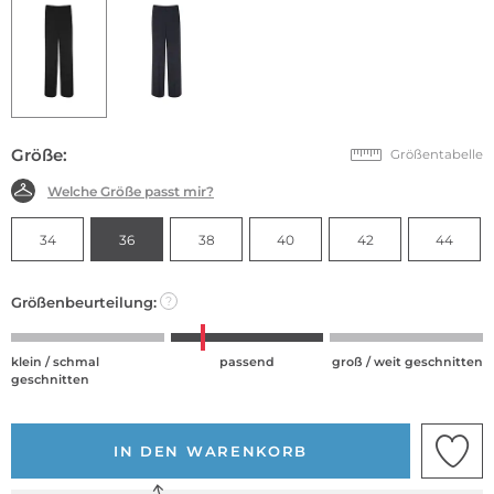
Größe:
Größentabelle
Welche Größe passt mir?
34
36
38
40
42
44
Größenbeurteilung:
?
klein / schmal
passend
groß / weit geschnitten
geschnitten
IN DEN WARENKORB