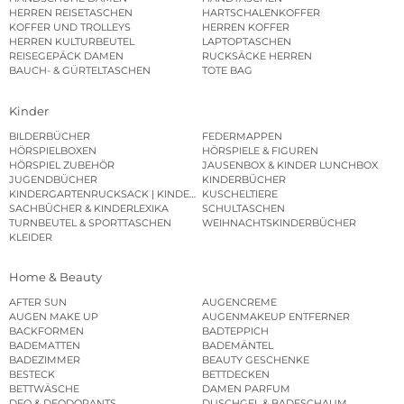
HERREN REISETASCHEN
HARTSCHALENKOFFER
KOFFER UND TROLLEYS
HERREN KOFFER
HERREN KULTURBEUTEL
LAPTOPTASCHEN
REISEGEPÄCK DAMEN
RUCKSÄCKE HERREN
BAUCH- & GÜRTELTASCHEN
TOTE BAG
Kinder
BILDERBÜCHER
FEDERMAPPEN
HÖRSPIELBOXEN
HÖRSPIELE & FIGUREN
HÖRSPIEL ZUBEHÖR
JAUSENBOX & KINDER LUNCHBOX
JUGENDBÜCHER
KINDERBÜCHER
KINDERGARTENRUCKSACK | KINDERGARTENBEUTEL
KUSCHELTIERE
SACHBÜCHER & KINDERLEXIKA
SCHULTASCHEN
TURNBEUTEL & SPORTTASCHEN
WEIHNACHTSKINDERBÜCHER
KLEIDER
Home & Beauty
AFTER SUN
AUGENCREME
AUGEN MAKE UP
AUGENMAKEUP ENTFERNER
BACKFORMEN
BADTEPPICH
BADEMATTEN
BADEMÄNTEL
BADEZIMMER
BEAUTY GESCHENKE
BESTECK
BETTDECKEN
BETTWÄSCHE
DAMEN PARFUM
DEO & DEODORANTS
DUSCHGEL & BADESCHAUM