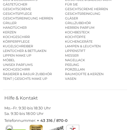
GÄSTETÜCHER
FÜR SIE
GESICHTSCREME
GESICHTSCREME HERREN
GESICHTSPFLEGE
GESICHTSREINIGUNG
GESICHTSREINIGUNG HERREN
GLÄSER
GRILLER
GRILLZUBEHÖR
HANDTÜCHER
HERREN PARFUM
KERZEN
KOCHBESTECK
KOCHGESCHIRR
KOCHTÖPFE
KÖRPERPFLEGE
KÜCHENGERÄTE
KUGELSCHREIBER
LAMPEN & LEUCHTEN
LEINTÜCHER & BETTLAKEN
LIPPENSTIFT
LIPPEN MAKE UP
MESSER
MÖBEL
NAGELLACK
UNISEX PARFUMS
PEELING
KOCHGESCHIRR
PORZELLAN
RASIERER & RASUR ZUBEHÖR
RAUMDÜFTE & KERZEN
TEINT | GESICHTS MAKE UP
VASEN
Hilfe & Kontakt
Mo.–Fr. 9:30 bis 18:30 Uhr
Sa. 9:30 bis 18:00 Uhr
Telefonnummer:
+ 43 316 / 870-0