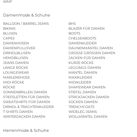
WMF
Damenmode & Schuhe
BALLOON / BARREL JEANS
BHS
BIKINIS
BLAZER FÜR DAMEN
BLUSEN
BOOTS
CAPES
CHELSEABOOTS
DAMENHOSEN
DAMENKLEIDER
DAMENPULLOVER
DAUNENMÄNTEL DAMEN
DIRNDLBLUSEN
GROSSE GRÖSSEN DAMEN
HEMDBLUSEN
JACKEN FÜR DAMEN
JEANS DAMEN
KURZE RÖCKE
LANGE RÖCKE
LEGGINGS DAMEN
LOUNGEWEAR
MÄNTEL DAMEN
MARLENEHOSE
MAXIKLEIDER
MIDI RÖCKE
MIDIKLEIDER
RÖCKE
SHAPEWEAR DAMEN
SONNENBRILLEN DAMEN
STIEFEL DAMEN
STIEFELETTEN FÜR DAMEN
STRICKJACKEN DAMEN
SWEATSHIRTS FÜR DAMEN
SOCKEN DAMEN
DIRNDL & TRACHTENKLEIDER
TRENCHCOATS
T-SHIRTS DAMEN
WIDELEG JEANS
WINTERJACKEN DAMEN
WOLLMÄNTEL DAMEN
Herrenmode & Schuhe