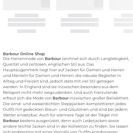
Barbour Online Shop
Die Herrenmode von
Barbour
zeichnet sich durch Langlebigkeit,
Qualität und zeitlosen, englischen Stil aus. Das
Hauptaugenmerk liegt hier auf
Jacken für Damen
und
Herren
und
Mänteln für Damen
und
Herren
, die robuste Begleiter in
Alltag und Freizeit sind, jedoch stets mit viel Stil getragen
werden. In England sind sie inzwischen besonders aus dem
Reitsport nicht mehr wegzudenken. Und auch hierzulande
erfreut sich die Mode von
Barbour
inzwischen großer Beliebtheit.
Die wind- und wasserdichten Steppjacken komplettieren jedes
Outfit mit gedeckten Braun- und Grautönen und sind bei jedem
Wetter einsetzbar. Auch für wärmere Tage ist der Träger mit
Barbour
bestens ausgerüstet, denn auch Lederjacken sowie
andere leichte Jacken sind in der Kollektion zu finden. Sie lassen
sich problemlos mit einer Vielzahl von Outfits kombinieren.