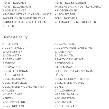
HÖRSPIELBOXEN
HÖRSPIELE & FIGUREN
HÖRSPIEL ZUBEHÖR
JAUSENBOX & KINDER LUNCHBOX
JUGENDBÜCHER
KINDERBÜCHER
KINDERGARTENRUCKSACK | KINDERGARTENBEUTEL
KUSCHELTIERE
SACHBÜCHER & KINDERLEXIKA
SCHULTASCHEN
TURNBEUTEL & SPORTTASCHEN
WEIHNACHTSKINDERBÜCHER
KLEIDER
Home & Beauty
AFTER SUN
AUGENCREME
AUGEN MAKE UP
AUGENMAKEUP ENTFERNER
BACKFORMEN
BADTEPPICH
BADEMATTEN
BADEMÄNTEL
BADEZIMMER
BEAUTY GESCHENKE
BESTECK
BETTDECKEN
BETTWÄSCHE
DAMEN PARFUM
DEO & DEODORANTS
DUSCHGEL & BADESCHAUM
GÄSTETÜCHER
FÜR SIE
GESICHTSCREME
GESICHTSCREME HERREN
GESICHTSPFLEGE
GESICHTSREINIGUNG
GESICHTSREINIGUNG HERREN
GLÄSER
GRILLER
GRILLZUBEHÖR
HANDTÜCHER
HERREN PARFUM
KERZEN
KOCHBESTECK
KOCHGESCHIRR
KOCHTÖPFE
KÖRPERPFLEGE
KÜCHENGERÄTE