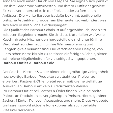
sondern auch einen Hauch von Eleganz. Sie eignen sich perfekt,
um Ihre Garderobe aufzuwerten und Ihrem Outfit das gewisse
Extra zu verleihen, sei es in der Freizeit oder zu formellen
Anlässen. Die Marke Barbour ist dafür bekannt, traditionelle
britische Ästhetik mit modernen Elementen zu verbinden, was
sich auch in ihren Schals widerspiegelt.
Die Qualität der Barbour Schals ist außergewöhnlich, was sie zu
zeitlosen Begleitern macht. Sie sind aus Materialien wie Wolle,
Kaschmir oder Mischungen hergestellt, die nicht nur für ihre
Weichheit, sondern auch für ihre Wärmeisolierung und
Langlebigkeit bekannt sind. Die verschiedenen Designs, von
klassischen Karos bis hin zu zeitlosen einfarbigen Schals, bieten
zahlreiche Möglichkeiten für vielseitige Stylingoptionen.
Barbour Outlet & Barbour Sale
Der
Sale
bei Kastner & Öhler bieten eine großartige Gelegenheit,
hochwertige Barbour Produkte zu attraktiven Preisen zu
erwerben. Kastner & Öhler bietet regelmäßig eine vielfältige
Auswahl an Barbour Artikeln zu reduzierten Preisen.
Im Barbour Outlet bei Kastner & Öhler finden Sie eine breite
Palette an Produkten zu vergünstigten Preisen. Hierzu gehören
Jacken, Mäntel, Pullover, Accessoires und mehr. Diese Angebote
umfassen sowohl aktuelle Kollektionen als auch beliebte
Klassiker der Marke.