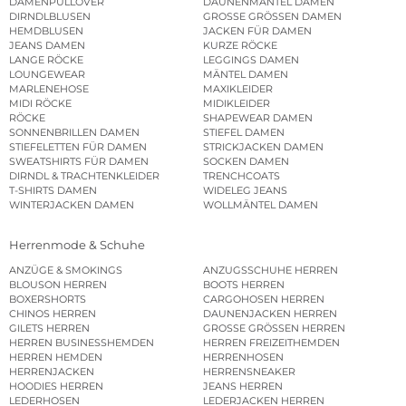
DAMENPULLOVER
DAUNENMÄNTEL DAMEN
DIRNDLBLUSEN
GROSSE GRÖSSEN DAMEN
HEMDBLUSEN
JACKEN FÜR DAMEN
JEANS DAMEN
KURZE RÖCKE
LANGE RÖCKE
LEGGINGS DAMEN
LOUNGEWEAR
MÄNTEL DAMEN
MARLENEHOSE
MAXIKLEIDER
MIDI RÖCKE
MIDIKLEIDER
RÖCKE
SHAPEWEAR DAMEN
SONNENBRILLEN DAMEN
STIEFEL DAMEN
STIEFELETTEN FÜR DAMEN
STRICKJACKEN DAMEN
SWEATSHIRTS FÜR DAMEN
SOCKEN DAMEN
DIRNDL & TRACHTENKLEIDER
TRENCHCOATS
T-SHIRTS DAMEN
WIDELEG JEANS
WINTERJACKEN DAMEN
WOLLMÄNTEL DAMEN
Herrenmode & Schuhe
ANZÜGE & SMOKINGS
ANZUGSSCHUHE HERREN
BLOUSON HERREN
BOOTS HERREN
BOXERSHORTS
CARGOHOSEN HERREN
CHINOS HERREN
DAUNENJACKEN HERREN
GILETS HERREN
GROSSE GRÖSSEN HERREN
HERREN BUSINESSHEMDEN
HERREN FREIZEITHEMDEN
HERREN HEMDEN
HERRENHOSEN
HERRENJACKEN
HERRENSNEAKER
HOODIES HERREN
JEANS HERREN
LEDERHOSEN
LEDERJACKEN HERREN