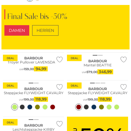
Final Sale bis -50%
DAMEN
HERREN
SCHUHE
TASCHEN
BARBOUR
DEAL
DEAL
BARBOUR
Troyer Pullover LAVENSDALE
Mantel BEATTIE
94,99
159,00
UVP
346,99
579,00
UVP
Große Größen
Große Größen
DEAL
DEAL
BARBOUR
BARBOUR
Steppjacke FLYWEIGHT CAVALRY
Steppjacke FLYWEIGHT CAVALRY
118,99
118,99
199,00
199,00
UVP
UVP
Große Größen
DEAL
BARBOUR
Leichtsteppjacke KIRBY