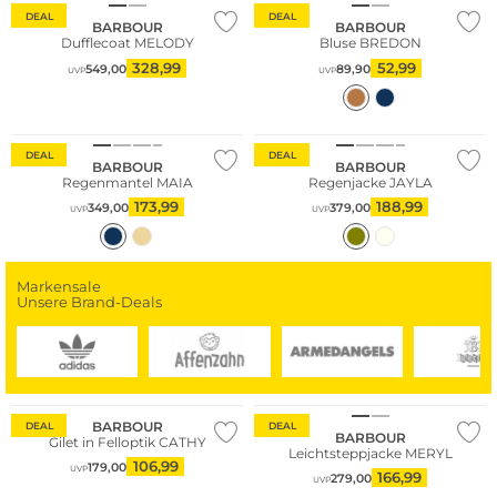
DEAL
DEAL
BARBOUR
BARBOUR
Dufflecoat MELODY
Bluse BREDON
328,99
52,99
549,00
89,90
UVP
UVP
Große Größen
Große Größen
DEAL
DEAL
BARBOUR
BARBOUR
Regenmantel MAIA
Regenjacke JAYLA
173,99
188,99
349,00
379,00
UVP
UVP
Markensale
Unsere Brand-Deals
Fashion Tipp
Große Größen
BARBOUR
DEAL
DEAL
BARBOUR
Gilet in Felloptik CATHY
Leichtsteppjacke MERYL
106,99
179,00
UVP
166,99
279,00
UVP
Große Größen
Große Größen