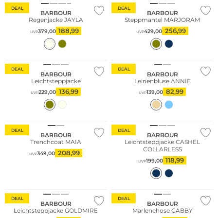
DEAL
DEAL
BARBOUR
BARBOUR
Regenjacke JAYLA
Steppmantel MARJORAM
188,99
256,99
379,00
429,00
UVP
UVP
Große Größen
Nachhaltig
DEAL
DEAL
BARBOUR
BARBOUR
Leichtsteppjacke
Leinenbluse ANNIE
136,99
82,99
229,00
139,00
UVP
UVP
Große Größen
DEAL
DEAL
BARBOUR
BARBOUR
Trenchcoat MAIA
Leichtsteppjacke CASHEL
COLLARLESS
208,99
349,00
UVP
118,99
199,00
UVP
Große Größen
DEAL
DEAL
BARBOUR
BARBOUR
Leichtsteppjacke GOLDMIRE
Marlenehose GABBY