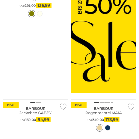
136,99
229,00
UVP
Nachhaltig
Große Größen
DEAL
DEAL
BARBOUR
BARBOUR
Jäckchen GABBY
Regenmantel MAIA
94,99
173,99
159,00
349,00
UVP
UVP
Große Größen
Große Größen