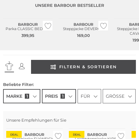
UNSERE BARBOUR BESTSELLER
Bestseller
Große Größen
Große Größen
BARBOUR
BARBOUR
BAR
Parka CLASSIC BEDALE
Steppjacke DEVERON
Steppjacke
CAV
399,95
169,00
199
FILTERN & SORTIEREN
Beliebte Filter:
MARKE
1
PREIS
1
FÜR
GRÖSSE
Unsere Empfehlungen für Sie
Große Größen
Große Größen
Gr
BARBOUR
BARBOUR
DEAL
DEAL
D
Steppjacke FLYWEIGHT
Leichtsteppjacke KIRBY