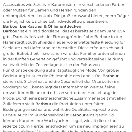
Accessoires wie Schals in Karomustern in verschiedenen Farben
oder
Mützen für Damen
und
Herren
runden den
unkomplizierten Look ab. Die große Auswahl bietet jedem Träger
die Möglichkeit, sich selbst individuell zu präsentieren.
Barbour bei Kastner & Öhler entdecken
Barbour
ist ein Traditionslabel, das es bereits seit dem Jahr 1894
gibt. Damals ließ sich der Firmengründer John Barbour in der
Hafenstadt South Shields nieder, wo er wetterfeste Kleidung für
Seeleute und Hafenarbeiter herstellte. Diese erfreute sich bald
großer Beliebtheit. Inzwischen wird das Familienunternehmen
in der fünften Generation geführt und vertreibt seine Kleidung
weltweit. Mit der Zeit verlagerte sich der Fokus von
Funktionsbekleidung auf alltagstaugliche Mode. Von großer
Bedeutung ist auch die Philosophie des Labels: Bei
Barbour
stehen die Sicherheit und die Gesundheit der Mitarbeiter im
Vordergrund. Ebenso legt das Unternehmen Wert auf eine
umweltfreundliche und ethisch vertretbare Herstellung der
Mode. Durch eine partnerschaftliche Zusammenarbeit mit allen
Zulieferern stellt
Barbour
die Produktion unter fairen
Bedingungen sicher und wahrt die Qualitätsansprüche des
Labels. Auch im Kundenservice ist
Barbour
einzigartig: So
können Kunden ihre Wachsjacken – egal, wie alt diese sind –
jederzeit zum Hersteller schicken, um sie neu imprägnieren zu
lassen. Auf diese Weise sehen die Modelle immer wieder wie neu