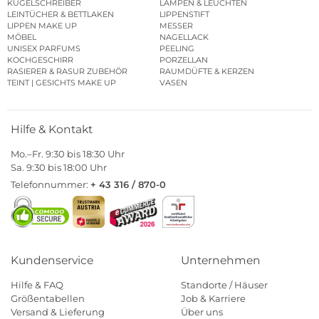
KUGELSCHREIBER
LAMPEN & LEUCHTEN
LEINTÜCHER & BETTLAKEN
LIPPENSTIFT
LIPPEN MAKE UP
MESSER
MÖBEL
NAGELLACK
UNISEX PARFUMS
PEELING
KOCHGESCHIRR
PORZELLAN
RASIERER & RASUR ZUBEHÖR
RAUMDÜFTE & KERZEN
TEINT | GESICHTS MAKE UP
VASEN
Hilfe & Kontakt
Mo.–Fr. 9:30 bis 18:30 Uhr
Sa. 9:30 bis 18:00 Uhr
Telefonnummer:
+ 43 316 / 870-0
Kundenservice
Unternehmen
Hilfe & FAQ
Standorte / Häuser
Größentabellen
Job & Karriere
Versand & Lieferung
Über uns