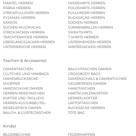
MÄNTEL HERREN
OVERSHIRTS HERREN
PARKA HERREN
POLOSHIRTS HERREN
STRICKPULLOVER HERREN
PULLUNDER HERREN
PYJAMAS HERREN
RUCKSÄCKE HERREN
SAKKOS
SOCKEN HERREN
SOCKEN MULTIPACKS
SONNENBRILLEN HERREN
STRICKJACKEN HERREN
SWEATSHIRTS
TRACHTENMODE HERREN
T-SHIRTS HERREN
ÜBERGANGSJACKEN HERREN
UNTERHEMDEN HERREN
UNTERWÄSCHE HERREN
WINTERJACKEN HERREN
Taschen & Accessoires
DAMENTASCHEN
BAUCHTASCHEN DAMEN
CLUTCHES UND MINIBAGS
CROSSBODY BAGS
DAMENRUCKSÄCKE
DAMENSCHALS & DAMENTÜCHER
SHOPPER
GELDBÖRSEN DAMEN
HANDSCHUHE DAMEN
HANDTASCHEN
HERREN REISETASCHEN
HARTSCHALENKOFFER
KOFFER UND TROLLEYS
HERREN KOFFER
HERREN KULTURBEUTEL
LAPTOPTASCHEN
REISEGEPÄCK DAMEN
RUCKSÄCKE HERREN
BAUCH- & GÜRTELTASCHEN
TOTE BAG
Kinder
BILDERBÜCHER
FEDERMAPPEN