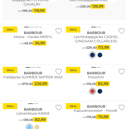
CAVALRY
136,99
229,00
UVP
118,99
199,00
UVP
Große Größen
DEAL
DEAL
BARBOUR
BARBOUR
Mütze - Haube MERYL
Leichtsteppjacke CASHEL
GINGHAM COLLARLESS
36,99
49,90
UVP
113,99
229,00
UVP
Große Größen
DEAL
DEAL
BARBOUR
BARBOUR
Fieldjacke SUMMER SAPPER WAX
Poloshirt
226,99
82,99
379,00
119,00
UVP
UVP
Nachhaltig
Bestseller
BARBOUR
DEAL
DEAL
BARBOUR
Kapuzensweater - Hoodie
Leinenbluse ANNIE
70,99
119,00
UVP
82,99
139,00
UVP