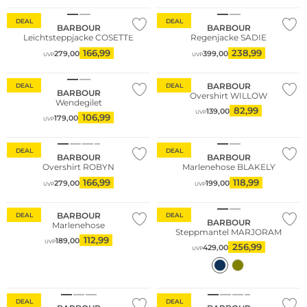
DEAL
DEAL
BARBOUR
BARBOUR
Leichtsteppjacke COSETTE
Regenjacke SADIE
166,99
238,99
279,00
399,00
UVP
UVP
Große Größen
BARBOUR
DEAL
DEAL
BARBOUR
Overshirt WILLOW
Wendegilet
82,99
139,00
UVP
106,99
179,00
UVP
DEAL
DEAL
BARBOUR
BARBOUR
Overshirt ROBYN
Marlenehose BLAKELY
166,99
118,99
279,00
199,00
UVP
UVP
Große Größen
Große Größen
BARBOUR
DEAL
DEAL
BARBOUR
Marlenehose
Steppmantel MARJORAM
112,99
189,00
UVP
256,99
429,00
UVP
Große Größen
DEAL
DEAL