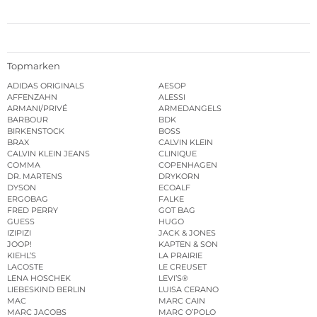
Topmarken
ADIDAS ORIGINALS
AESOP
AFFENZAHN
ALESSI
ARMANI/PRIVÉ
ARMEDANGELS
BARBOUR
BDK
BIRKENSTOCK
BOSS
BRAX
CALVIN KLEIN
CALVIN KLEIN JEANS
CLINIQUE
COMMA
COPENHAGEN
DR. MARTENS
DRYKORN
DYSON
ECOALF
ERGOBAG
FALKE
FRED PERRY
GOT BAG
GUESS
HUGO
IZIPIZI
JACK & JONES
JOOP!
KAPTEN & SON
KIEHL’S
LA PRAIRIE
LACOSTE
LE CREUSET
LENA HOSCHEK
LEVI’S®
LIEBESKIND BERLIN
LUISA CERANO
MAC
MARC CAIN
MARC JACOBS
MARC O’POLO