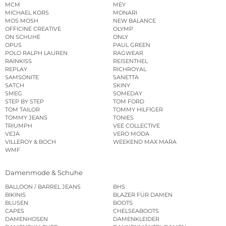
MCM
MEY
MICHAEL KORS
MONARI
MOS MOSH
NEW BALANCE
OFFICINE CREATIVE
OLYMP
ON SCHUHE
ONLY
OPUS
PAUL GREEN
POLO RALPH LAUREN
RAGWEAR
RAINKISS
REISENTHEL
REPLAY
RICHROYAL
SAMSONITE
SANETTA
SATCH
SKINY
SMEG
SOMEDAY
STEP BY STEP
TOM FORD
TOM TAILOR
TOMMY HILFIGER
TOMMY JEANS
TONIES
TRIUMPH
VEE COLLECTIVE
VEJA
VERO MODA
VILLEROY & BOCH
WEEKEND MAX MARA
WMF
Damenmode & Schuhe
BALLOON / BARREL JEANS
BHS
BIKINIS
BLAZER FÜR DAMEN
BLUSEN
BOOTS
CAPES
CHELSEABOOTS
DAMENHOSEN
DAMENKLEIDER