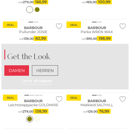
166,99
100,99
279,00
169,00
UVP
UVP
Große Größen
DEAL
DEAL
BARBOUR
BARBOUR
Pullunder JOSIE
Parka WREN WAX
82,99
198,99
139,00
399,00
UVP
UVP
Get the Look
DAMEN
HERREN
Jetzt shoppen
Große Größen
DEAL
DEAL
BARBOUR
BARBOUR
Leichtsteppjacke GOLDMIRE
Midikleid SALTHILL
138,99
76,99
279,00
129,00
UVP
UVP
Große Größen