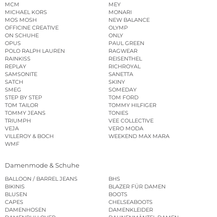
MCM
MEY
MICHAEL KORS
MONARI
MOS MOSH
NEW BALANCE
OFFICINE CREATIVE
OLYMP
ON SCHUHE
ONLY
OPUS
PAUL GREEN
POLO RALPH LAUREN
RAGWEAR
RAINKISS
REISENTHEL
REPLAY
RICHROYAL
SAMSONITE
SANETTA
SATCH
SKINY
SMEG
SOMEDAY
STEP BY STEP
TOM FORD
TOM TAILOR
TOMMY HILFIGER
TOMMY JEANS
TONIES
TRIUMPH
VEE COLLECTIVE
VEJA
VERO MODA
VILLEROY & BOCH
WEEKEND MAX MARA
WMF
Damenmode & Schuhe
BALLOON / BARREL JEANS
BHS
BIKINIS
BLAZER FÜR DAMEN
BLUSEN
BOOTS
CAPES
CHELSEABOOTS
DAMENHOSEN
DAMENKLEIDER