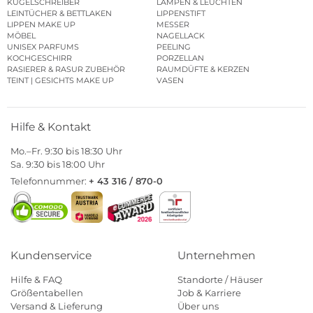
KUGELSCHREIBER
LAMPEN & LEUCHTEN
LEINTÜCHER & BETTLAKEN
LIPPENSTIFT
LIPPEN MAKE UP
MESSER
MÖBEL
NAGELLACK
UNISEX PARFUMS
PEELING
KOCHGESCHIRR
PORZELLAN
RASIERER & RASUR ZUBEHÖR
RAUMDÜFTE & KERZEN
TEINT | GESICHTS MAKE UP
VASEN
Hilfe & Kontakt
Mo.–Fr. 9:30 bis 18:30 Uhr
Sa. 9:30 bis 18:00 Uhr
Telefonnummer:
+ 43 316 / 870-0
Kundenservice
Unternehmen
Hilfe & FAQ
Standorte / Häuser
Größentabellen
Job & Karriere
Versand & Lieferung
Über uns