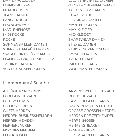
DAMENPULLOVER
DAUNENMÄNTEL DAMEN
DIRNDLBLUSEN
GROSSE GRÖSSEN DAMEN
HEMDBLUSEN
JACKEN FÜR DAMEN
JEANS DAMEN
KURZE RÖCKE
LANGE RÖCKE
LEGGINGS DAMEN
LOUNGEWEAR
MÄNTEL DAMEN
MARLENEHOSE
MAXIKLEIDER
MIDI RÖCKE
MIDIKLEIDER
RÖCKE
SHAPEWEAR DAMEN
SONNENBRILLEN DAMEN
STIEFEL DAMEN
STIEFELETTEN FÜR DAMEN
STRICKJACKEN DAMEN
SWEATSHIRTS FÜR DAMEN
SOCKEN DAMEN
DIRNDL & TRACHTENKLEIDER
TRENCHCOATS
T-SHIRTS DAMEN
WIDELEG JEANS
WINTERJACKEN DAMEN
WOLLMÄNTEL DAMEN
Herrenmode & Schuhe
ANZÜGE & SMOKINGS
ANZUGSSCHUHE HERREN
BLOUSON HERREN
BOOTS HERREN
BOXERSHORTS
CARGOHOSEN HERREN
CHINOS HERREN
DAUNENJACKEN HERREN
GILETS HERREN
GROSSE GRÖSSEN HERREN
HERREN BUSINESSHEMDEN
HERREN FREIZEITHEMDEN
HERREN HEMDEN
HERRENHOSEN
HERRENJACKEN
HERRENSNEAKER
HOODIES HERREN
JEANS HERREN
LEDERHOSEN
LEDERJACKEN HERREN