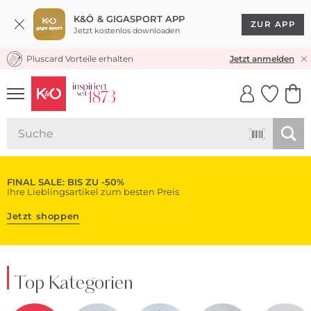
K&Ö & GIGASPORT APP
ZUR APP
Jetzt kostenlos downloaden
Pluscard Vorteile erhalten
KOSTENLOSER VERSAND* & RÜCKVERSAND
Jetzt anmelden
UNSERE APP
CLICK &
CLICK &
COLLECT
RESERVE
FINAL SALE: BIS ZU -50%
Ihre Lieblingsartikel zum besten Preis
Jetzt shoppen
Top Kategorien