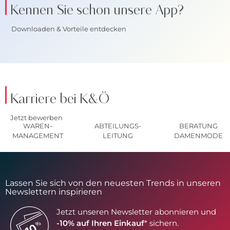
Kennen Sie schon unsere App?
Downloaden & Vorteile entdecken
Karriere bei K&Ö
Jetzt bewerben
WAREN-
ABTEILUNGS-
BERATUNG
MANAGEMENT
LEITUNG
DAMENMODE
Lassen Sie sich von den neuesten Trends in unseren
Newslettern inspirieren
Jetzt unseren Newsletter abonnieren und
-10% auf Ihren Einkauf
* sichern.