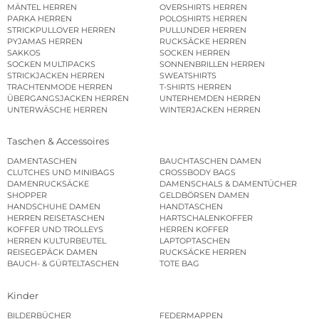
MÄNTEL HERREN
OVERSHIRTS HERREN
PARKA HERREN
POLOSHIRTS HERREN
STRICKPULLOVER HERREN
PULLUNDER HERREN
PYJAMAS HERREN
RUCKSÄCKE HERREN
SAKKOS
SOCKEN HERREN
SOCKEN MULTIPACKS
SONNENBRILLEN HERREN
STRICKJACKEN HERREN
SWEATSHIRTS
TRACHTENMODE HERREN
T-SHIRTS HERREN
ÜBERGANGSJACKEN HERREN
UNTERHEMDEN HERREN
UNTERWÄSCHE HERREN
WINTERJACKEN HERREN
Taschen & Accessoires
DAMENTASCHEN
BAUCHTASCHEN DAMEN
CLUTCHES UND MINIBAGS
CROSSBODY BAGS
DAMENRUCKSÄCKE
DAMENSCHALS & DAMENTÜCHER
SHOPPER
GELDBÖRSEN DAMEN
HANDSCHUHE DAMEN
HANDTASCHEN
HERREN REISETASCHEN
HARTSCHALENKOFFER
KOFFER UND TROLLEYS
HERREN KOFFER
HERREN KULTURBEUTEL
LAPTOPTASCHEN
REISEGEPÄCK DAMEN
RUCKSÄCKE HERREN
BAUCH- & GÜRTELTASCHEN
TOTE BAG
Kinder
BILDERBÜCHER
FEDERMAPPEN