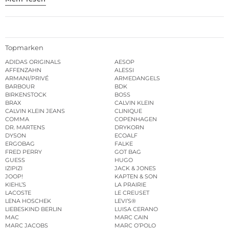
Topmarken
ADIDAS ORIGINALS
AESOP
AFFENZAHN
ALESSI
ARMANI/PRIVÉ
ARMEDANGELS
BARBOUR
BDK
BIRKENSTOCK
BOSS
BRAX
CALVIN KLEIN
CALVIN KLEIN JEANS
CLINIQUE
COMMA
COPENHAGEN
DR. MARTENS
DRYKORN
DYSON
ECOALF
ERGOBAG
FALKE
FRED PERRY
GOT BAG
GUESS
HUGO
IZIPIZI
JACK & JONES
JOOP!
KAPTEN & SON
KIEHL’S
LA PRAIRIE
LACOSTE
LE CREUSET
LENA HOSCHEK
LEVI’S®
LIEBESKIND BERLIN
LUISA CERANO
MAC
MARC CAIN
MARC JACOBS
MARC O’POLO