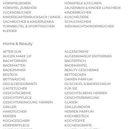
HÖRSPIELBOXEN
HÖRSPIELE & FIGUREN
HÖRSPIEL ZUBEHÖR
JAUSENBOX & KINDER LUNCHBOX
JUGENDBÜCHER
KINDERBÜCHER
KINDERGARTENRUCKSACK | KINDERGARTENBEUTEL
KUSCHELTIERE
SACHBÜCHER & KINDERLEXIKA
SCHULTASCHEN
TURNBEUTEL & SPORTTASCHEN
WEIHNACHTSKINDERBÜCHER
KLEIDER
Home & Beauty
AFTER SUN
AUGENCREME
AUGEN MAKE UP
AUGENMAKEUP ENTFERNER
BACKFORMEN
BADTEPPICH
BADEMATTEN
BADEMÄNTEL
BADEZIMMER
BEAUTY GESCHENKE
BESTECK
BETTDECKEN
BETTWÄSCHE
DAMEN PARFUM
DEO & DEODORANTS
DUSCHGEL & BADESCHAUM
GÄSTETÜCHER
FÜR SIE
GESICHTSCREME
GESICHTSCREME HERREN
GESICHTSPFLEGE
GESICHTSREINIGUNG
GESICHTSREINIGUNG HERREN
GLÄSER
GRILLER
GRILLZUBEHÖR
HANDTÜCHER
HERREN PARFUM
KERZEN
KOCHBESTECK
KOCHGESCHIRR
KOCHTÖPFE
KÖRPERPFLEGE
KÜCHENGERÄTE