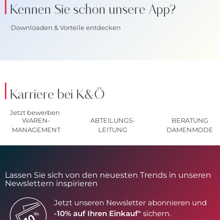
Kennen Sie schon unsere App?
Downloaden & Vorteile entdecken
Karriere bei K&Ö
Jetzt bewerben
WAREN-
ABTEILUNGS-
BERATUNG
MANAGEMENT
LEITUNG
DAMENMODE
Lassen Sie sich von den neuesten Trends in unseren
Newslettern inspirieren
Jetzt unseren Newsletter abonnieren und
-10% auf Ihren Einkauf
* sichern.