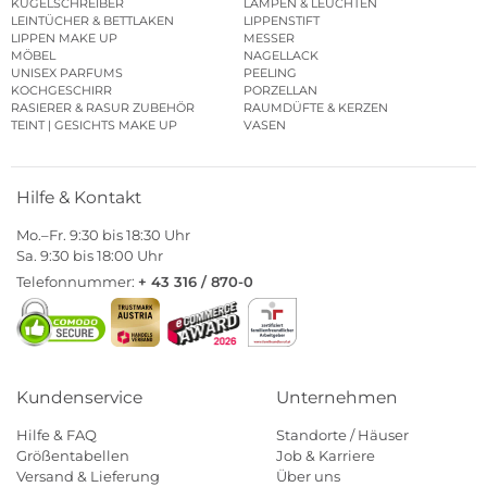
KUGELSCHREIBER
LAMPEN & LEUCHTEN
LEINTÜCHER & BETTLAKEN
LIPPENSTIFT
LIPPEN MAKE UP
MESSER
MÖBEL
NAGELLACK
UNISEX PARFUMS
PEELING
KOCHGESCHIRR
PORZELLAN
RASIERER & RASUR ZUBEHÖR
RAUMDÜFTE & KERZEN
TEINT | GESICHTS MAKE UP
VASEN
Hilfe & Kontakt
Mo.–Fr. 9:30 bis 18:30 Uhr
Sa. 9:30 bis 18:00 Uhr
Telefonnummer:
+ 43 316 / 870-0
Kundenservice
Unternehmen
Hilfe & FAQ
Standorte / Häuser
Größentabellen
Job & Karriere
Versand & Lieferung
Über uns