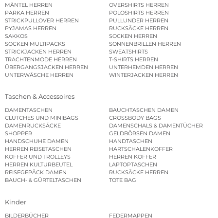
MÄNTEL HERREN
OVERSHIRTS HERREN
PARKA HERREN
POLOSHIRTS HERREN
STRICKPULLOVER HERREN
PULLUNDER HERREN
PYJAMAS HERREN
RUCKSÄCKE HERREN
SAKKOS
SOCKEN HERREN
SOCKEN MULTIPACKS
SONNENBRILLEN HERREN
STRICKJACKEN HERREN
SWEATSHIRTS
TRACHTENMODE HERREN
T-SHIRTS HERREN
ÜBERGANGSJACKEN HERREN
UNTERHEMDEN HERREN
UNTERWÄSCHE HERREN
WINTERJACKEN HERREN
Taschen & Accessoires
DAMENTASCHEN
BAUCHTASCHEN DAMEN
CLUTCHES UND MINIBAGS
CROSSBODY BAGS
DAMENRUCKSÄCKE
DAMENSCHALS & DAMENTÜCHER
SHOPPER
GELDBÖRSEN DAMEN
HANDSCHUHE DAMEN
HANDTASCHEN
HERREN REISETASCHEN
HARTSCHALENKOFFER
KOFFER UND TROLLEYS
HERREN KOFFER
HERREN KULTURBEUTEL
LAPTOPTASCHEN
REISEGEPÄCK DAMEN
RUCKSÄCKE HERREN
BAUCH- & GÜRTELTASCHEN
TOTE BAG
Kinder
BILDERBÜCHER
FEDERMAPPEN