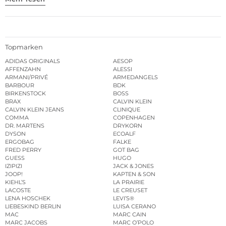
Topmarken
ADIDAS ORIGINALS
AESOP
AFFENZAHN
ALESSI
ARMANI/PRIVÉ
ARMEDANGELS
BARBOUR
BDK
BIRKENSTOCK
BOSS
BRAX
CALVIN KLEIN
CALVIN KLEIN JEANS
CLINIQUE
COMMA
COPENHAGEN
DR. MARTENS
DRYKORN
DYSON
ECOALF
ERGOBAG
FALKE
FRED PERRY
GOT BAG
GUESS
HUGO
IZIPIZI
JACK & JONES
JOOP!
KAPTEN & SON
KIEHL’S
LA PRAIRIE
LACOSTE
LE CREUSET
LENA HOSCHEK
LEVI’S®
LIEBESKIND BERLIN
LUISA CERANO
MAC
MARC CAIN
MARC JACOBS
MARC O’POLO