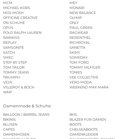
MCM
MEY
MICHAEL KORS
MONARI
MOS MOSH
NEW BALANCE
OFFICINE CREATIVE
OLYMP
ON SCHUHE
ONLY
OPUS
PAUL GREEN
POLO RALPH LAUREN
RAGWEAR
RAINKISS
REISENTHEL
REPLAY
RICHROYAL
SAMSONITE
SANETTA
SATCH
SKINY
SMEG
SOMEDAY
STEP BY STEP
TOM FORD
TOM TAILOR
TOMMY HILFIGER
TOMMY JEANS
TONIES
TRIUMPH
VEE COLLECTIVE
VEJA
VERO MODA
VILLEROY & BOCH
WEEKEND MAX MARA
WMF
Damenmode & Schuhe
BALLOON / BARREL JEANS
BHS
BIKINIS
BLAZER FÜR DAMEN
BLUSEN
BOOTS
CAPES
CHELSEABOOTS
DAMENHOSEN
DAMENKLEIDER