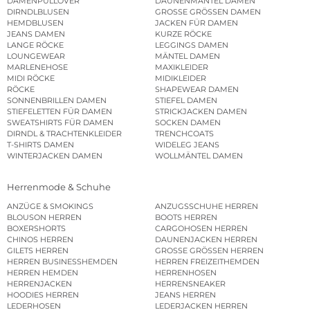
DAMENPULLOVER
DAUNENMÄNTEL DAMEN
DIRNDLBLUSEN
GROSSE GRÖSSEN DAMEN
HEMDBLUSEN
JACKEN FÜR DAMEN
JEANS DAMEN
KURZE RÖCKE
LANGE RÖCKE
LEGGINGS DAMEN
LOUNGEWEAR
MÄNTEL DAMEN
MARLENEHOSE
MAXIKLEIDER
MIDI RÖCKE
MIDIKLEIDER
RÖCKE
SHAPEWEAR DAMEN
SONNENBRILLEN DAMEN
STIEFEL DAMEN
STIEFELETTEN FÜR DAMEN
STRICKJACKEN DAMEN
SWEATSHIRTS FÜR DAMEN
SOCKEN DAMEN
DIRNDL & TRACHTENKLEIDER
TRENCHCOATS
T-SHIRTS DAMEN
WIDELEG JEANS
WINTERJACKEN DAMEN
WOLLMÄNTEL DAMEN
Herrenmode & Schuhe
ANZÜGE & SMOKINGS
ANZUGSSCHUHE HERREN
BLOUSON HERREN
BOOTS HERREN
BOXERSHORTS
CARGOHOSEN HERREN
CHINOS HERREN
DAUNENJACKEN HERREN
GILETS HERREN
GROSSE GRÖSSEN HERREN
HERREN BUSINESSHEMDEN
HERREN FREIZEITHEMDEN
HERREN HEMDEN
HERRENHOSEN
HERRENJACKEN
HERRENSNEAKER
HOODIES HERREN
JEANS HERREN
LEDERHOSEN
LEDERJACKEN HERREN