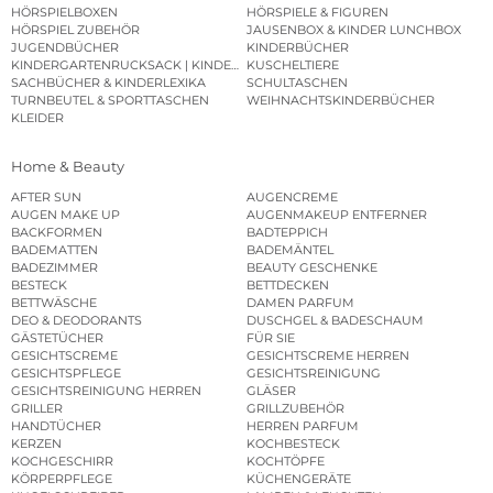
HÖRSPIELBOXEN
HÖRSPIELE & FIGUREN
HÖRSPIEL ZUBEHÖR
JAUSENBOX & KINDER LUNCHBOX
JUGENDBÜCHER
KINDERBÜCHER
KINDERGARTENRUCKSACK | KINDERGARTENBEUTEL
KUSCHELTIERE
SACHBÜCHER & KINDERLEXIKA
SCHULTASCHEN
TURNBEUTEL & SPORTTASCHEN
WEIHNACHTSKINDERBÜCHER
KLEIDER
Home & Beauty
AFTER SUN
AUGENCREME
AUGEN MAKE UP
AUGENMAKEUP ENTFERNER
BACKFORMEN
BADTEPPICH
BADEMATTEN
BADEMÄNTEL
BADEZIMMER
BEAUTY GESCHENKE
BESTECK
BETTDECKEN
BETTWÄSCHE
DAMEN PARFUM
DEO & DEODORANTS
DUSCHGEL & BADESCHAUM
GÄSTETÜCHER
FÜR SIE
GESICHTSCREME
GESICHTSCREME HERREN
GESICHTSPFLEGE
GESICHTSREINIGUNG
GESICHTSREINIGUNG HERREN
GLÄSER
GRILLER
GRILLZUBEHÖR
HANDTÜCHER
HERREN PARFUM
KERZEN
KOCHBESTECK
KOCHGESCHIRR
KOCHTÖPFE
KÖRPERPFLEGE
KÜCHENGERÄTE