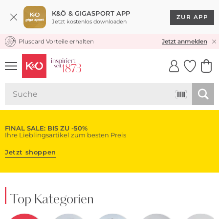
K&Ö & GIGASPORT APP
ZUR APP
Jetzt kostenlos downloaden
Pluscard Vorteile erhalten
KOSTENLOSER VERSAND* & RÜCKVERSAND
Jetzt anmelden
UNSERE APP
CLICK &
CLICK &
COLLECT
RESERVE
FINAL SALE: BIS ZU -50%
Ihre Lieblingsartikel zum besten Preis
Jetzt shoppen
Top Kategorien