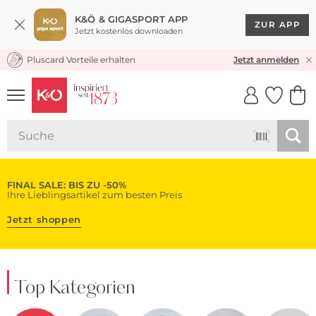
K&Ö & GIGASPORT APP
ZUR APP
Jetzt kostenlos downloaden
Pluscard Vorteile erhalten
KOSTENLOSER VERSAND* & RÜCKVERSAND
Jetzt anmelden
UNSERE APP
CLICK &
CLICK &
COLLECT
RESERVE
FINAL SALE: BIS ZU -50%
Ihre Lieblingsartikel zum besten Preis
Jetzt shoppen
Top Kategorien