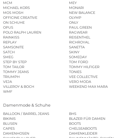
MCM
MEY
MICHAEL KORS
MONARI
MOS MOSH
NEW BALANCE
OFFICINE CREATIVE
OLYMP
ON SCHUHE
ONLY
OPUS
PAUL GREEN
POLO RALPH LAUREN
RAGWEAR
RAINKISS
REISENTHEL
REPLAY
RICHROYAL
SAMSONITE
SANETTA
SATCH
SKINY
SMEG
SOMEDAY
STEP BY STEP
TOM FORD
TOM TAILOR
TOMMY HILFIGER
TOMMY JEANS
TONIES
TRIUMPH
VEE COLLECTIVE
VEJA
VERO MODA
VILLEROY & BOCH
WEEKEND MAX MARA
WMF
Damenmode & Schuhe
BALLOON / BARREL JEANS
BHS
BIKINIS
BLAZER FÜR DAMEN
BLUSEN
BOOTS
CAPES
CHELSEABOOTS
DAMENHOSEN
DAMENKLEIDER