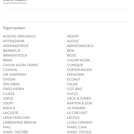
Topmarken
ADIDAS ORIGINALS
AESOP
AFFENZAHN
ALESSI
ARMANI/PRIVÉ
ARMEDANGELS
BARBOUR
BDK
BIRKENSTOCK
BOSS
BRAX
CALVIN KLEIN
CALVIN KLEIN JEANS
CLINIQUE
COMMA
COPENHAGEN
DR. MARTENS
DRYKORN
DYSON
ECOALF
ERGOBAG
FALKE
FRED PERRY
GOT BAG
GUESS
HUGO
IZIPIZI
JACK & JONES
JOOP!
KAPTEN & SON
KIEHL’S
LA PRAIRIE
LACOSTE
LE CREUSET
LENA HOSCHEK
LEVI’S®
LIEBESKIND BERLIN
LUISA CERANO
MAC
MARC CAIN
MARC JACOBS
MARC O’POLO