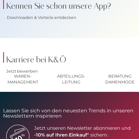
Kennen Sie schon unsere App?
Downloaden & Vorteile entdecken
Karriere bei K&Ö
Jetzt bewerben
WAREN-
ABTEILUNGS-
BERATUNG
MANAGEMENT
LEITUNG
DAMENMODE
Lassen Sie sich von den neuesten Trends in unseren
Newslettern inspirieren
Jetzt unseren Newsletter abonnieren und
-10% auf Ihren Einkauf
* sichern.