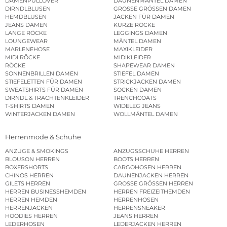
DAMENPULLOVER
DAUNENMÄNTEL DAMEN
DIRNDLBLUSEN
GROSSE GRÖSSEN DAMEN
HEMDBLUSEN
JACKEN FÜR DAMEN
JEANS DAMEN
KURZE RÖCKE
LANGE RÖCKE
LEGGINGS DAMEN
LOUNGEWEAR
MÄNTEL DAMEN
MARLENEHOSE
MAXIKLEIDER
MIDI RÖCKE
MIDIKLEIDER
RÖCKE
SHAPEWEAR DAMEN
SONNENBRILLEN DAMEN
STIEFEL DAMEN
STIEFELETTEN FÜR DAMEN
STRICKJACKEN DAMEN
SWEATSHIRTS FÜR DAMEN
SOCKEN DAMEN
DIRNDL & TRACHTENKLEIDER
TRENCHCOATS
T-SHIRTS DAMEN
WIDELEG JEANS
WINTERJACKEN DAMEN
WOLLMÄNTEL DAMEN
Herrenmode & Schuhe
ANZÜGE & SMOKINGS
ANZUGSSCHUHE HERREN
BLOUSON HERREN
BOOTS HERREN
BOXERSHORTS
CARGOHOSEN HERREN
CHINOS HERREN
DAUNENJACKEN HERREN
GILETS HERREN
GROSSE GRÖSSEN HERREN
HERREN BUSINESSHEMDEN
HERREN FREIZEITHEMDEN
HERREN HEMDEN
HERRENHOSEN
HERRENJACKEN
HERRENSNEAKER
HOODIES HERREN
JEANS HERREN
LEDERHOSEN
LEDERJACKEN HERREN