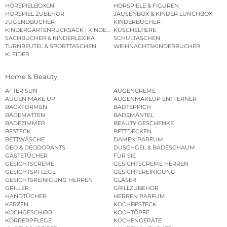
HÖRSPIELBOXEN
HÖRSPIELE & FIGUREN
HÖRSPIEL ZUBEHÖR
JAUSENBOX & KINDER LUNCHBOX
JUGENDBÜCHER
KINDERBÜCHER
KINDERGARTENRUCKSACK | KINDERGARTENBEUTEL
KUSCHELTIERE
SACHBÜCHER & KINDERLEXIKA
SCHULTASCHEN
TURNBEUTEL & SPORTTASCHEN
WEIHNACHTSKINDERBÜCHER
KLEIDER
Home & Beauty
AFTER SUN
AUGENCREME
AUGEN MAKE UP
AUGENMAKEUP ENTFERNER
BACKFORMEN
BADTEPPICH
BADEMATTEN
BADEMÄNTEL
BADEZIMMER
BEAUTY GESCHENKE
BESTECK
BETTDECKEN
BETTWÄSCHE
DAMEN PARFUM
DEO & DEODORANTS
DUSCHGEL & BADESCHAUM
GÄSTETÜCHER
FÜR SIE
GESICHTSCREME
GESICHTSCREME HERREN
GESICHTSPFLEGE
GESICHTSREINIGUNG
GESICHTSREINIGUNG HERREN
GLÄSER
GRILLER
GRILLZUBEHÖR
HANDTÜCHER
HERREN PARFUM
KERZEN
KOCHBESTECK
KOCHGESCHIRR
KOCHTÖPFE
KÖRPERPFLEGE
KÜCHENGERÄTE