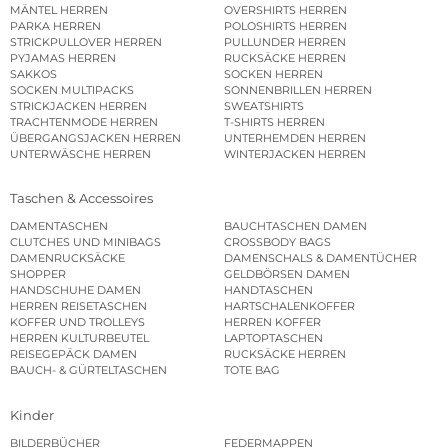
MÄNTEL HERREN
OVERSHIRTS HERREN
PARKA HERREN
POLOSHIRTS HERREN
STRICKPULLOVER HERREN
PULLUNDER HERREN
PYJAMAS HERREN
RUCKSÄCKE HERREN
SAKKOS
SOCKEN HERREN
SOCKEN MULTIPACKS
SONNENBRILLEN HERREN
STRICKJACKEN HERREN
SWEATSHIRTS
TRACHTENMODE HERREN
T-SHIRTS HERREN
ÜBERGANGSJACKEN HERREN
UNTERHEMDEN HERREN
UNTERWÄSCHE HERREN
WINTERJACKEN HERREN
Taschen & Accessoires
DAMENTASCHEN
BAUCHTASCHEN DAMEN
CLUTCHES UND MINIBAGS
CROSSBODY BAGS
DAMENRUCKSÄCKE
DAMENSCHALS & DAMENTÜCHER
SHOPPER
GELDBÖRSEN DAMEN
HANDSCHUHE DAMEN
HANDTASCHEN
HERREN REISETASCHEN
HARTSCHALENKOFFER
KOFFER UND TROLLEYS
HERREN KOFFER
HERREN KULTURBEUTEL
LAPTOPTASCHEN
REISEGEPÄCK DAMEN
RUCKSÄCKE HERREN
BAUCH- & GÜRTELTASCHEN
TOTE BAG
Kinder
BILDERBÜCHER
FEDERMAPPEN