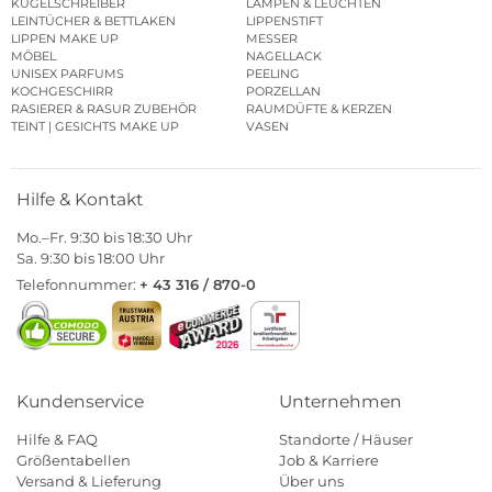
KUGELSCHREIBER
LAMPEN & LEUCHTEN
LEINTÜCHER & BETTLAKEN
LIPPENSTIFT
LIPPEN MAKE UP
MESSER
MÖBEL
NAGELLACK
UNISEX PARFUMS
PEELING
KOCHGESCHIRR
PORZELLAN
RASIERER & RASUR ZUBEHÖR
RAUMDÜFTE & KERZEN
TEINT | GESICHTS MAKE UP
VASEN
Hilfe & Kontakt
Mo.–Fr. 9:30 bis 18:30 Uhr
Sa. 9:30 bis 18:00 Uhr
Telefonnummer:
+ 43 316 / 870-0
Kundenservice
Unternehmen
Hilfe & FAQ
Standorte / Häuser
Größentabellen
Job & Karriere
Versand & Lieferung
Über uns