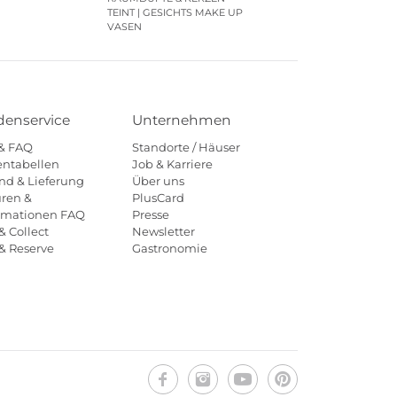
TEINT | GESICHTS MAKE UP
VASEN
enservice
Unternehmen
 & FAQ
Standorte / Häuser
ntabellen
Job & Karriere
nd & Lieferung
Über uns
ren &
PlusCard
amationen FAQ
Presse
& Collect
Newsletter
 & Reserve
Gastronomie