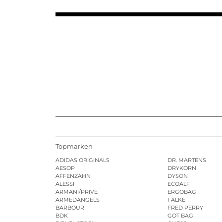
Topmarken
ADIDAS ORIGINALS
DR. MARTENS
AESOP
DRYKORN
AFFENZAHN
DYSON
ALESSI
ECOALF
ARMANI/PRIVÉ
ERGOBAG
ARMEDANGELS
FALKE
BARBOUR
FRED PERRY
BDK
GOT BAG