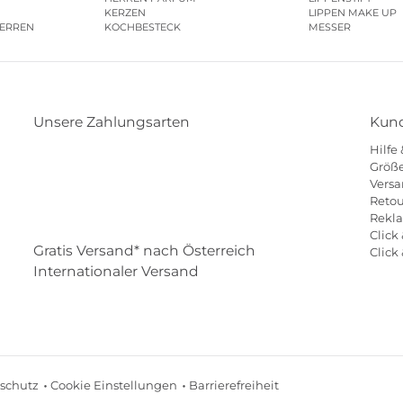
KERZEN
LIPPEN MAKE UP
HERREN
KOCHBESTECK
MESSER
Unsere Zahlungsarten
Kund
Hilfe
Klarna
Paypal
Mastercard
Visa
Diners
Größe
Versa
Eps
Shop
Applepay
Amazon
Retou
Rekl
Click 
Gratis Versand* nach Österreich
Click
Internationaler Versand
schutz
Cookie Einstellungen
Barrierefreiheit