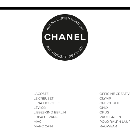
LACOSTE
OFFICINE CREATIV
LE CREUSET
OLYMP
LENA HOSCHEK
ON SCHUHE
LEVI’S®
ONLY
LIEBESKIND BERLIN
OPUS
LUISA CERANO
PAUL GREEN
MAC
POLO RALPH LAU
MARC CAIN
RAGWEAR