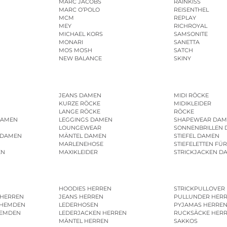
MARC JACOBS
RAINKISS
MARC O’POLO
REISENTHEL
MCM
REPLAY
MEY
RICHROYAL
MICHAEL KORS
SAMSONITE
MONARI
SANETTA
MOS MOSH
SATCH
NEW BALANCE
SKINY
JEANS DAMEN
MIDI RÖCKE
KURZE RÖCKE
MIDIKLEIDER
LANGE RÖCKE
RÖCKE
DAMEN
LEGGINGS DAMEN
SHAPEWEAR DAM
LOUNGEWEAR
SONNENBRILLEN
 DAMEN
MÄNTEL DAMEN
STIEFEL DAMEN
MARLENEHOSE
STIEFELETTEN FÜ
EN
MAXIKLEIDER
STRICKJACKEN D
HOODIES HERREN
STRICKPULLOVER
 HERREN
JEANS HERREN
PULLUNDER HER
SHEMDEN
LEDERHOSEN
PYJAMAS HERRE
HEMDEN
LEDERJACKEN HERREN
RUCKSÄCKE HER
MÄNTEL HERREN
SAKKOS