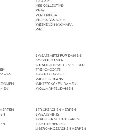
TRIUMPH
VEE COLLECTIVE
VEJA
VERO MODA
VILLEROY & BOCH
WEEKEND MAX MARA
WMF
SWEATSHIRTS FÜR DAMEN
SOCKEN DAMEN
DIRNDL & TRACHTENKLEIDER
EN
TRENCHCOATS
 DAMEN
T-SHIRTS DAMEN
WIDELEG JEANS
R DAMEN
WINTERJACKEN DAMEN
AMEN
WOLLMÄNTEL DAMEN
 HERREN
STRICKJACKEN HERREN
REN
SWEATSHIRTS
N
TRACHTENMODE HERREN
REN
T-SHIRTS HERREN
ÜBERGANGSJACKEN HERREN