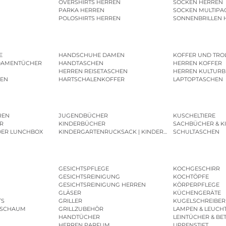
OVERSHIRTS HERREN
SOCKEN HERREN
PARKA HERREN
SOCKEN MULTIPA
POLOSHIRTS HERREN
SONNENBRILLEN 
E
HANDSCHUHE DAMEN
KOFFER UND TRO
DAMENTÜCHER
HANDTASCHEN
HERREN KOFFER
HERREN REISETASCHEN
HERREN KULTURB
MEN
HARTSCHALENKOFFER
LAPTOPTASCHEN
REN
JUGENDBÜCHER
KUSCHELTIERE
R
KINDERBÜCHER
SACHBÜCHER & K
DER LUNCHBOX
KINDERGARTENRUCKSACK | KINDERGARTENBEUTEL
SCHULTASCHEN
GESICHTSPFLEGE
KOCHGESCHIRR
GESICHTSREINIGUNG
KOCHTÖPFE
GESICHTSREINIGUNG HERREN
KÖRPERPFLEGE
GLÄSER
KÜCHENGERÄTE
TS
GRILLER
KUGELSCHREIBER
ESCHAUM
GRILLZUBEHÖR
LAMPEN & LEUCH
HANDTÜCHER
LEINTÜCHER & BE
HERREN PARFUM
LIPPENSTIFT