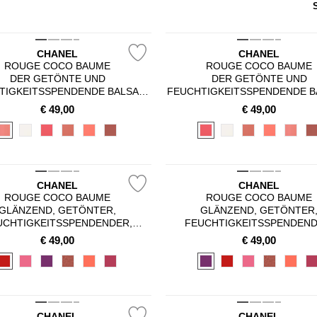
CHANEL
CHANEL
ROUGE COCO BAUME
ROUGE COCO BAUME
DER GETÖNTE UND
DER GETÖNTE UND
TIGKEITSSPENDENDE BALSAM,
FEUCHTIGKEITSSPENDENDE B
N FARBINTENSITÄT SICH GANZ
DESSEN FARBINTENSITÄT SIC
€
49,00
€
49,00
IVIDUELL ANPASSEN LÄSST,
INDIVIDUELL ANPASSEN LÄ
SORGT TAG FÜR TAG FÜR
SORGT TAG FÜR TAG FÜ
WUNDERSCHÖNE LIPPEN
WUNDERSCHÖNE LIPPE
CHANEL
CHANEL
ROUGE COCO BAUME
ROUGE COCO BAUME
GLÄNZEND, GETÖNTER,
GLÄNZEND, GETÖNTER
UCHTIGKEITSSPENDENDER,
FEUCHTIGKEITSSPENDEND
CHÖNERNDER LIPPENBALSAM
VERSCHÖNERNDER LIPPENB
€
49,00
€
49,00
NDIVIDUELLER FARBINTENSITÄT
MIT INDIVIDUELLER FARBINTE
CHANEL
CHANEL