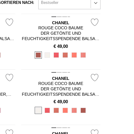
SORTIEREN NACH:
CHANEL
ROUGE COCO BAUME
DER GETÖNTE UND
ALSAM,
FEUCHTIGKEITSSPENDENDE BALSAM,
H GANZ
DESSEN FARBINTENSITÄT SICH GANZ
€
49,00
SST,
INDIVIDUELL ANPASSEN LÄSST,
R
SORGT TAG FÜR TAG FÜR
N
WUNDERSCHÖNE LIPPEN
CHANEL
ROUGE COCO BAUME
,
DER GETÖNTE UND
ER,
FEUCHTIGKEITSSPENDENDE BALSAM,
ALSAM
DESSEN FARBINTENSITÄT SICH GANZ
€
49,00
NSITÄT
INDIVIDUELL ANPASSEN LÄSST,
SORGT TAG FÜR TAG FÜR
WUNDERSCHÖNE LIPPEN
CHANEL