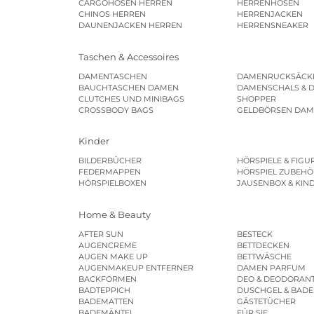
CARGOHOSEN HERREN
HERRENHOSEN
CHINOS HERREN
HERRENJACKEN
DAUNENJACKEN HERREN
HERRENSNEAKER
Taschen & Accessoires
DAMENTASCHEN
DAMENRUCKSÄCK
BAUCHTASCHEN DAMEN
DAMENSCHALS & 
CLUTCHES UND MINIBAGS
SHOPPER
CROSSBODY BAGS
GELDBÖRSEN DA
Kinder
BILDERBÜCHER
HÖRSPIELE & FIGU
FEDERMAPPEN
HÖRSPIEL ZUBEHÖ
HÖRSPIELBOXEN
JAUSENBOX & KIN
Home & Beauty
AFTER SUN
BESTECK
AUGENCREME
BETTDECKEN
AUGEN MAKE UP
BETTWÄSCHE
AUGENMAKEUP ENTFERNER
DAMEN PARFUM
BACKFORMEN
DEO & DEODORAN
BADTEPPICH
DUSCHGEL & BAD
BADEMATTEN
GÄSTETÜCHER
BADEMÄNTEL
FÜR SIE