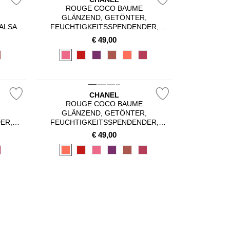
ROUGE COCO BAUME
GLÄNZEND, GETÖNTER,
ALSAM,
FEUCHTIGKEITSSPENDENDER,
H GANZ
VERSCHÖNERNDER LIPPENBALSAM
€
49,00
SST,
MIT INDIVIDUELLER FARBINTENSITÄT
R
N
CHANEL
ROUGE COCO BAUME
,
GLÄNZEND, GETÖNTER,
ER,
FEUCHTIGKEITSSPENDENDER,
ALSAM
VERSCHÖNERNDER LIPPENBALSAM
€
49,00
NSITÄT
MIT INDIVIDUELLER FARBINTENSITÄT