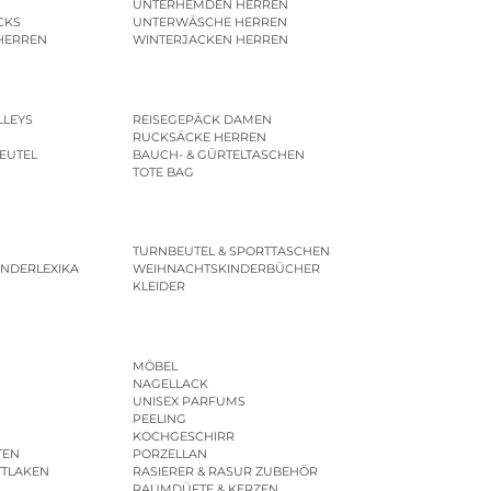
UNTERHEMDEN HERREN
CKS
UNTERWÄSCHE HERREN
HERREN
WINTERJACKEN HERREN
LLEYS
REISEGEPÄCK DAMEN
RUCKSÄCKE HERREN
EUTEL
BAUCH- & GÜRTELTASCHEN
TOTE BAG
TURNBEUTEL & SPORTTASCHEN
INDERLEXIKA
WEIHNACHTSKINDERBÜCHER
KLEIDER
MÖBEL
NAGELLACK
UNISEX PARFUMS
PEELING
KOCHGESCHIRR
TEN
PORZELLAN
TTLAKEN
RASIERER & RASUR ZUBEHÖR
RAUMDÜFTE & KERZEN