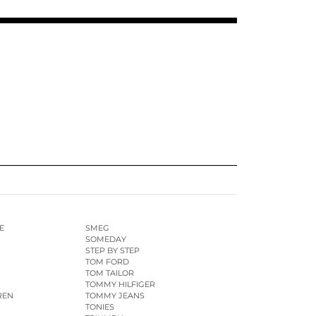
E
SMEG
SOMEDAY
STEP BY STEP
TOM FORD
TOM TAILOR
TOMMY HILFIGER
REN
TOMMY JEANS
TONIES