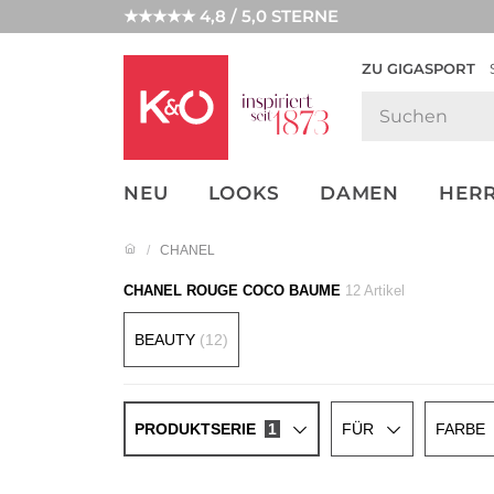
★★★★★ 4,8 / 5,0 STERNE
ZU GIGASPORT
FASHION-
UNSERE APP
CLICK &
CLICK &
TRENDS
COLLECT
RESERVE
NEU
LOOKS
DAMEN
HER
CHANEL
CHANEL ROUGE COCO BAUME
12 Artikel
BEAUTY
(12)
PRODUKTSERIE
1
FÜR
FARBE