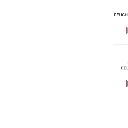
FEUCH
DESSE
IND
FE
VERS
MIT I