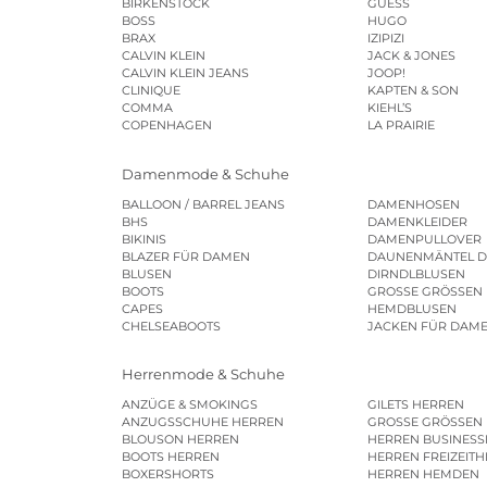
BIRKENSTOCK
GUESS
BOSS
HUGO
BRAX
IZIPIZI
CALVIN KLEIN
JACK & JONES
CALVIN KLEIN JEANS
JOOP!
CLINIQUE
KAPTEN & SON
COMMA
KIEHL’S
COPENHAGEN
LA PRAIRIE
Damenmode & Schuhe
BALLOON / BARREL JEANS
DAMENHOSEN
BHS
DAMENKLEIDER
BIKINIS
DAMENPULLOVER
BLAZER FÜR DAMEN
DAUNENMÄNTEL 
BLUSEN
DIRNDLBLUSEN
BOOTS
GROSSE GRÖSSEN
CAPES
HEMDBLUSEN
CHELSEABOOTS
JACKEN FÜR DAM
Herrenmode & Schuhe
ANZÜGE & SMOKINGS
GILETS HERREN
ANZUGSSCHUHE HERREN
GROSSE GRÖSSEN
BLOUSON HERREN
HERREN BUSINES
BOOTS HERREN
HERREN FREIZEIT
BOXERSHORTS
HERREN HEMDEN