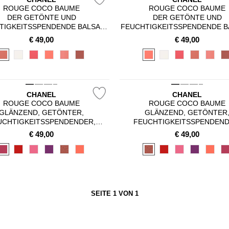
ROUGE COCO BAUME
ROUGE COCO BAUME
DER GETÖNTE UND
DER GETÖNTE UND
TIGKEITSSPENDENDE BALSAM,
FEUCHTIGKEITSSPENDENDE B
N FARBINTENSITÄT SICH GANZ
DESSEN FARBINTENSITÄT SIC
€
49,00
€
49,00
IVIDUELL ANPASSEN LÄSST,
INDIVIDUELL ANPASSEN LÄ
SORGT TAG FÜR TAG FÜR
SORGT TAG FÜR TAG FÜ
WUNDERSCHÖNE LIPPEN
WUNDERSCHÖNE LIPPE
CHANEL
CHANEL
ROUGE COCO BAUME
ROUGE COCO BAUME
GLÄNZEND, GETÖNTER,
GLÄNZEND, GETÖNTER
UCHTIGKEITSSPENDENDER,
FEUCHTIGKEITSSPENDEND
CHÖNERNDER LIPPENBALSAM
VERSCHÖNERNDER LIPPENB
€
49,00
€
49,00
NDIVIDUELLER FARBINTENSITÄT
MIT INDIVIDUELLER FARBINTE
SEITE 1 VON 1