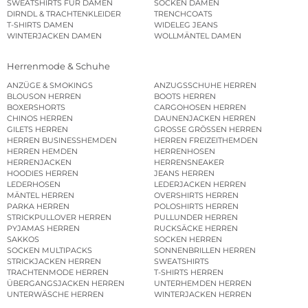
SWEATSHIRTS FÜR DAMEN
SOCKEN DAMEN
DIRNDL & TRACHTENKLEIDER
TRENCHCOATS
T-SHIRTS DAMEN
WIDELEG JEANS
WINTERJACKEN DAMEN
WOLLMÄNTEL DAMEN
Herrenmode & Schuhe
ANZÜGE & SMOKINGS
ANZUGSSCHUHE HERREN
BLOUSON HERREN
BOOTS HERREN
BOXERSHORTS
CARGOHOSEN HERREN
CHINOS HERREN
DAUNENJACKEN HERREN
GILETS HERREN
GROSSE GRÖSSEN HERREN
HERREN BUSINESSHEMDEN
HERREN FREIZEITHEMDEN
HERREN HEMDEN
HERRENHOSEN
HERRENJACKEN
HERRENSNEAKER
HOODIES HERREN
JEANS HERREN
LEDERHOSEN
LEDERJACKEN HERREN
MÄNTEL HERREN
OVERSHIRTS HERREN
PARKA HERREN
POLOSHIRTS HERREN
STRICKPULLOVER HERREN
PULLUNDER HERREN
PYJAMAS HERREN
RUCKSÄCKE HERREN
SAKKOS
SOCKEN HERREN
SOCKEN MULTIPACKS
SONNENBRILLEN HERREN
STRICKJACKEN HERREN
SWEATSHIRTS
TRACHTENMODE HERREN
T-SHIRTS HERREN
ÜBERGANGSJACKEN HERREN
UNTERHEMDEN HERREN
UNTERWÄSCHE HERREN
WINTERJACKEN HERREN