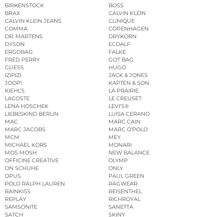
BIRKENSTOCK
BOSS
BRAX
CALVIN KLEIN
CALVIN KLEIN JEANS
CLINIQUE
COMMA
COPENHAGEN
DR. MARTENS
DRYKORN
DYSON
ECOALF
ERGOBAG
FALKE
FRED PERRY
GOT BAG
GUESS
HUGO
IZIPIZI
JACK & JONES
JOOP!
KAPTEN & SON
KIEHL’S
LA PRAIRIE
LACOSTE
LE CREUSET
LENA HOSCHEK
LEVI’S®
LIEBESKIND BERLIN
LUISA CERANO
MAC
MARC CAIN
MARC JACOBS
MARC O’POLO
MCM
MEY
MICHAEL KORS
MONARI
MOS MOSH
NEW BALANCE
OFFICINE CREATIVE
OLYMP
ON SCHUHE
ONLY
OPUS
PAUL GREEN
POLO RALPH LAUREN
RAGWEAR
RAINKISS
REISENTHEL
REPLAY
RICHROYAL
SAMSONITE
SANETTA
SATCH
SKINY