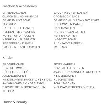
Taschen & Accessoires
DAMENTASCHEN
BAUCHTASCHEN DAMEN
CLUTCHES UND MINIBAGS
CROSSBODY BAGS
DAMENRUCKSÄCKE
DAMENSCHALS & DAMENTÜCHER
SHOPPER
GELDBÖRSEN DAMEN
HANDSCHUHE DAMEN
HANDTASCHEN
HERREN REISETASCHEN
HARTSCHALENKOFFER
KOFFER UND TROLLEYS
HERREN KOFFER
HERREN KULTURBEUTEL
LAPTOPTASCHEN
REISEGEPÄCK DAMEN
RUCKSÄCKE HERREN
BAUCH- & GÜRTELTASCHEN
TOTE BAG
Kinder
BILDERBÜCHER
FEDERMAPPEN
HÖRSPIELBOXEN
HÖRSPIELE & FIGUREN
HÖRSPIEL ZUBEHÖR
JAUSENBOX & KINDER LUNCHBOX
JUGENDBÜCHER
KINDERBÜCHER
KINDERGARTENRUCKSACK | KINDERGARTENBEUTEL
KUSCHELTIERE
SACHBÜCHER & KINDERLEXIKA
SCHULTASCHEN
TURNBEUTEL & SPORTTASCHEN
WEIHNACHTSKINDERBÜCHER
KLEIDER
Home & Beauty