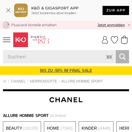
K&Ö & GIGASPORT APP
ZUR APP
Jetzt kostenlos downloaden
Pluscard Vorteile erhalten
KOSTENLOSER VERSAND* & RÜCKVERSAND
Jetzt anmelden
UNSERE APP
CLICK &
CLICK &
COLLECT
RESERVE
BIS ZU -50% IM FINAL SALE
CHANEL
HERRENDÜFTE
ALLURE HOMME SPORT
ALLURE HOMME SPORT
16 Artikel
BEAUTY
(10120)
HOME
(7360)
KINDER
(4448)
HERR