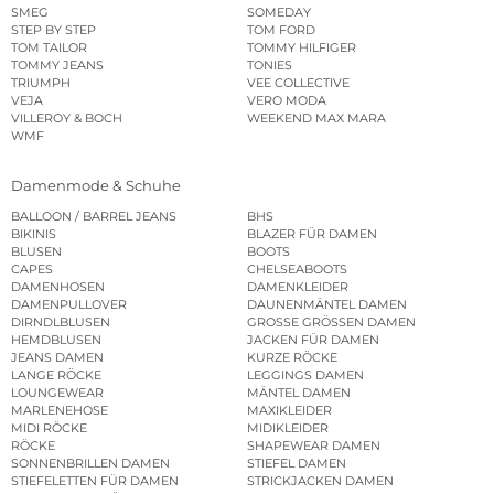
SMEG
SOMEDAY
STEP BY STEP
TOM FORD
TOM TAILOR
TOMMY HILFIGER
TOMMY JEANS
TONIES
TRIUMPH
VEE COLLECTIVE
VEJA
VERO MODA
VILLEROY & BOCH
WEEKEND MAX MARA
WMF
Damenmode & Schuhe
BALLOON / BARREL JEANS
BHS
BIKINIS
BLAZER FÜR DAMEN
BLUSEN
BOOTS
CAPES
CHELSEABOOTS
DAMENHOSEN
DAMENKLEIDER
DAMENPULLOVER
DAUNENMÄNTEL DAMEN
DIRNDLBLUSEN
GROSSE GRÖSSEN DAMEN
HEMDBLUSEN
JACKEN FÜR DAMEN
JEANS DAMEN
KURZE RÖCKE
LANGE RÖCKE
LEGGINGS DAMEN
LOUNGEWEAR
MÄNTEL DAMEN
MARLENEHOSE
MAXIKLEIDER
MIDI RÖCKE
MIDIKLEIDER
RÖCKE
SHAPEWEAR DAMEN
SONNENBRILLEN DAMEN
STIEFEL DAMEN
STIEFELETTEN FÜR DAMEN
STRICKJACKEN DAMEN