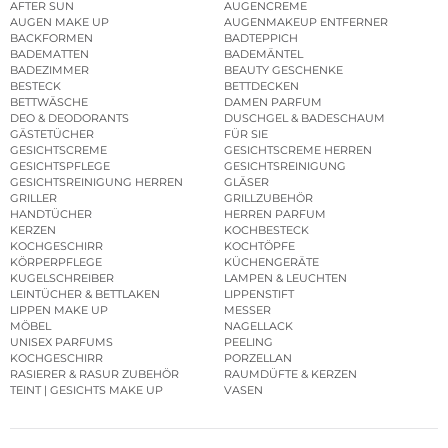
AFTER SUN
AUGENCREME
AUGEN MAKE UP
AUGENMAKEUP ENTFERNER
BACKFORMEN
BADTEPPICH
BADEMATTEN
BADEMÄNTEL
BADEZIMMER
BEAUTY GESCHENKE
BESTECK
BETTDECKEN
BETTWÄSCHE
DAMEN PARFUM
DEO & DEODORANTS
DUSCHGEL & BADESCHAUM
GÄSTETÜCHER
FÜR SIE
GESICHTSCREME
GESICHTSCREME HERREN
GESICHTSPFLEGE
GESICHTSREINIGUNG
GESICHTSREINIGUNG HERREN
GLÄSER
GRILLER
GRILLZUBEHÖR
HANDTÜCHER
HERREN PARFUM
KERZEN
KOCHBESTECK
KOCHGESCHIRR
KOCHTÖPFE
KÖRPERPFLEGE
KÜCHENGERÄTE
KUGELSCHREIBER
LAMPEN & LEUCHTEN
LEINTÜCHER & BETTLAKEN
LIPPENSTIFT
LIPPEN MAKE UP
MESSER
MÖBEL
NAGELLACK
UNISEX PARFUMS
PEELING
KOCHGESCHIRR
PORZELLAN
RASIERER & RASUR ZUBEHÖR
RAUMDÜFTE & KERZEN
TEINT | GESICHTS MAKE UP
VASEN