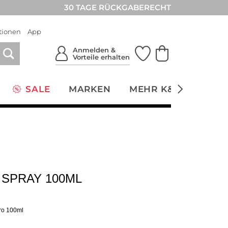
30 TAGE RÜCKGABERECHT
tionen
App
Anmelden &
Vorteile erhalten
SALE
MARKEN
MEHR K&Ö
NACH
SPRAY 100ML
pro 100ml