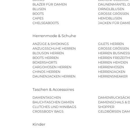
BLAZER FÜR DAMEN
DAUNENMÄNTEL 
BLUSEN
DIRNDLBLUSEN
BOOTS
GROSSE GRÖSSEN
CAPES
HEMDBLUSEN
CHELSEABOOTS
JACKEN FÜR DAM
Herrenmode & Schuhe
ANZÜGE & SMOKINGS
GILETS HERREN
ANZUGSSCHUHE HERREN
GROSSE GRÖSSEN
BLOUSON HERREN
HERREN BUSINES
BOOTS HERREN
HERREN FREIZEIT
BOXERSHORTS
HERREN HEMDEN
CARGOHOSEN HERREN
HERRENHOSEN
CHINOS HERREN
HERRENJACKEN
DAUNENJACKEN HERREN
HERRENSNEAKER
Taschen & Accessoires
DAMENTASCHEN
DAMENRUCKSÄCK
BAUCHTASCHEN DAMEN
DAMENSCHALS & 
CLUTCHES UND MINIBAGS
SHOPPER
CROSSBODY BAGS
GELDBÖRSEN DA
Kinder