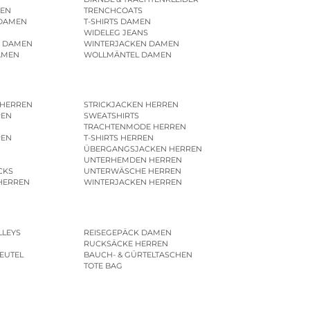
EN
TRENCHCOATS
 DAMEN
T-SHIRTS DAMEN
WIDELEG JEANS
R DAMEN
WINTERJACKEN DAMEN
AMEN
WOLLMÄNTEL DAMEN
 HERREN
STRICKJACKEN HERREN
REN
SWEATSHIRTS
N
TRACHTENMODE HERREN
REN
T-SHIRTS HERREN
ÜBERGANGSJACKEN HERREN
UNTERHEMDEN HERREN
CKS
UNTERWÄSCHE HERREN
HERREN
WINTERJACKEN HERREN
LLEYS
REISEGEPÄCK DAMEN
RUCKSÄCKE HERREN
EUTEL
BAUCH- & GÜRTELTASCHEN
TOTE BAG