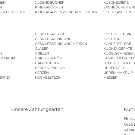
REN
JUGENDBÜCHER
KUSCHELTIERE
R
KINDERBÜCHER
SACHBÜCHER & K
DER LUNCHBOX
KINDERGARTENRUCKSACK | KINDERGARTENBEUTEL
SCHULTASCHEN
GESICHTSPFLEGE
KOCHGESCHIRR
GESICHTSREINIGUNG
KOCHTÖPFE
GESICHTSREINIGUNG HERREN
KÖRPERPFLEGE
GLÄSER
KÜCHENGERÄTE
TS
GRILLER
KUGELSCHREIBER
ESCHAUM
GRILLZUBEHÖR
LAMPEN & LEUCH
HANDTÜCHER
LEINTÜCHER & BE
HERREN PARFUM
LIPPENSTIFT
KERZEN
LIPPEN MAKE UP
HERREN
KOCHBESTECK
MESSER
Unsere Zahlungsarten
Kund
Hilfe
Klarna
Paypal
Mastercard
Visa
Diners
Größe
Versa
Eps
Shop
Applepay
Amazon