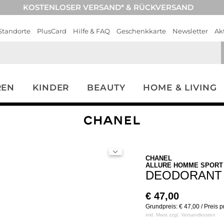
KOSTENLOSER VERSAND* & RÜCKVERSAND
Standorte
PlusCard
Hilfe & FAQ
Geschenkkarte
Newsletter
Ak
REN
KINDER
BEAUTY
HOME & LIVING
CHANEL
ALLURE HOMME SPORT
DEODORANT 
€
47,00
Grundpreis: € 47,00 / Preis 
inkl. Mwst zzgl.
Versandkosten