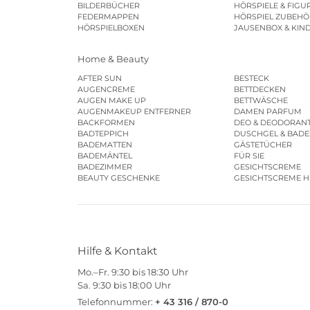
BILDERBÜCHER
HÖRSPIELE & FIGU
FEDERMAPPEN
HÖRSPIEL ZUBEHÖ
HÖRSPIELBOXEN
JAUSENBOX & KIN
Home & Beauty
AFTER SUN
BESTECK
AUGENCREME
BETTDECKEN
AUGEN MAKE UP
BETTWÄSCHE
AUGENMAKEUP ENTFERNER
DAMEN PARFUM
BACKFORMEN
DEO & DEODORAN
BADTEPPICH
DUSCHGEL & BAD
BADEMATTEN
GÄSTETÜCHER
BADEMÄNTEL
FÜR SIE
BADEZIMMER
GESICHTSCREME
BEAUTY GESCHENKE
GESICHTSCREME 
Hilfe & Kontakt
Mo.–Fr. 9:30 bis 18:30 Uhr
Sa. 9:30 bis 18:00 Uhr
Telefonnummer:
+ 43 316 / 870-0