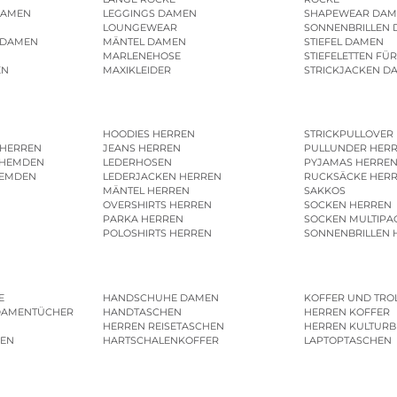
DAMEN
LEGGINGS DAMEN
SHAPEWEAR DAM
LOUNGEWEAR
SONNENBRILLEN
 DAMEN
MÄNTEL DAMEN
STIEFEL DAMEN
MARLENEHOSE
STIEFELETTEN FÜ
EN
MAXIKLEIDER
STRICKJACKEN D
HOODIES HERREN
STRICKPULLOVER
 HERREN
JEANS HERREN
PULLUNDER HER
SHEMDEN
LEDERHOSEN
PYJAMAS HERRE
HEMDEN
LEDERJACKEN HERREN
RUCKSÄCKE HER
MÄNTEL HERREN
SAKKOS
OVERSHIRTS HERREN
SOCKEN HERREN
PARKA HERREN
SOCKEN MULTIPA
POLOSHIRTS HERREN
SONNENBRILLEN 
E
HANDSCHUHE DAMEN
KOFFER UND TRO
DAMENTÜCHER
HANDTASCHEN
HERREN KOFFER
HERREN REISETASCHEN
HERREN KULTURB
MEN
HARTSCHALENKOFFER
LAPTOPTASCHEN