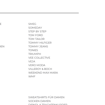
E
SMEG
SOMEDAY
STEP BY STEP
TOM FORD
TOM TAILOR
TOMMY HILFIGER
REN
TOMMY JEANS
TONIES
TRIUMPH
VEE COLLECTIVE
VEJA
VERO MODA
VILLEROY & BOCH
WEEKEND MAX MARA
WMF
SWEATSHIRTS FÜR DAMEN
SOCKEN DAMEN
DIRNDL & TRACHTENKLEIDER