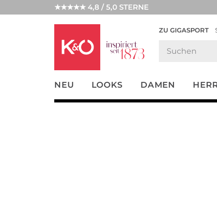
★★★★★ 4,8 / 5,0 STERNE
ZU GIGASPORT
FASHION-
UNSERE APP
CLICK &
CLICK &
TRENDS
COLLECT
RESERVE
NEU
LOOKS
DAMEN
HER