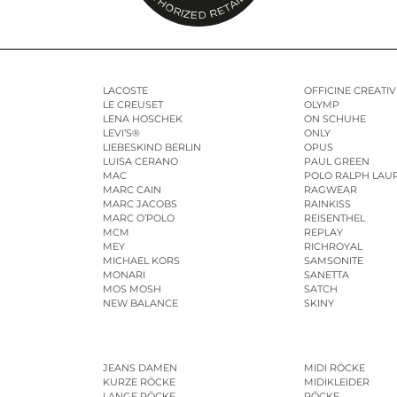
LACOSTE
OFFICINE CREATIV
LE CREUSET
OLYMP
LENA HOSCHEK
ON SCHUHE
LEVI’S®
ONLY
LIEBESKIND BERLIN
OPUS
LUISA CERANO
PAUL GREEN
MAC
POLO RALPH LAU
MARC CAIN
RAGWEAR
MARC JACOBS
RAINKISS
MARC O’POLO
REISENTHEL
MCM
REPLAY
MEY
RICHROYAL
MICHAEL KORS
SAMSONITE
MONARI
SANETTA
MOS MOSH
SATCH
NEW BALANCE
SKINY
JEANS DAMEN
MIDI RÖCKE
KURZE RÖCKE
MIDIKLEIDER
LANGE RÖCKE
RÖCKE