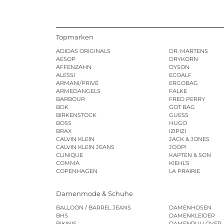
Topmarken
ADIDAS ORIGINALS
DR. MARTENS
AESOP
DRYKORN
AFFENZAHN
DYSON
ALESSI
ECOALF
ARMANI/PRIVÉ
ERGOBAG
ARMEDANGELS
FALKE
BARBOUR
FRED PERRY
BDK
GOT BAG
BIRKENSTOCK
GUESS
BOSS
HUGO
BRAX
IZIPIZI
CALVIN KLEIN
JACK & JONES
CALVIN KLEIN JEANS
JOOP!
CLINIQUE
KAPTEN & SON
COMMA
KIEHL’S
COPENHAGEN
LA PRAIRIE
Damenmode & Schuhe
BALLOON / BARREL JEANS
DAMENHOSEN
BHS
DAMENKLEIDER
BIKINIS
DAMENPULLOVER