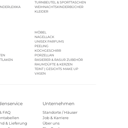
TURNBEUTEL & SPORTTASCHEN
INDERLEXIKA
WEIHNACHTSKINDERBÜCHER
KLEIDER
MÖBEL
NAGELLACK
UNISEX PARFUMS
PEELING
KOCHGESCHIRR
TEN
PORZELLAN
TTLAKEN
RASIERER & RASUR ZUBEHÖR
RAUMDÜFTE & KERZEN
TEINT | GESICHTS MAKE UP
VASEN
enservice
Unternehmen
 & FAQ
Standorte / Häuser
ntabellen
Job & Karriere
nd & Lieferung
Über uns