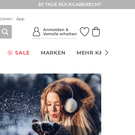
30 TAGE RÜCKGABERECHT
tionen
App
Anmelden &
Vorteile erhalten
SALE
MARKEN
MEHR K&Ö
NACH