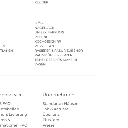
KLEIDER
MÖBEL
NAGELLACK
UNISEX PARFUMS
PEELING
KOCHGESCHIRR
TEN
PORZELLAN
TTLAKEN
RASIERER & RASUR ZUBEHÖR
RAUMDÜFTE & KERZEN
TEINT | GESICHTS MAKE UP
VASEN
enservice
Unternehmen
 & FAQ
Standorte / Häuser
ntabellen
Job & Karriere
nd & Lieferung
Über uns
ren &
PlusCard
amationen FAQ
Presse