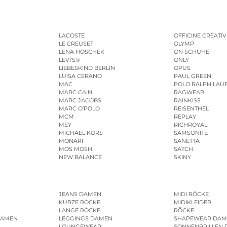
LACOSTE
OFFICINE CREATIV
LE CREUSET
OLYMP
LENA HOSCHEK
ON SCHUHE
LEVI’S®
ONLY
LIEBESKIND BERLIN
OPUS
LUISA CERANO
PAUL GREEN
MAC
POLO RALPH LAU
MARC CAIN
RAGWEAR
MARC JACOBS
RAINKISS
MARC O’POLO
REISENTHEL
MCM
REPLAY
MEY
RICHROYAL
MICHAEL KORS
SAMSONITE
MONARI
SANETTA
MOS MOSH
SATCH
NEW BALANCE
SKINY
JEANS DAMEN
MIDI RÖCKE
KURZE RÖCKE
MIDIKLEIDER
LANGE RÖCKE
RÖCKE
DAMEN
LEGGINGS DAMEN
SHAPEWEAR DAM
LOUNGEWEAR
SONNENBRILLEN