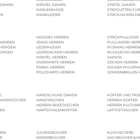
 DAMEN
MÄNTEL DAMEN
STIEFEL DAMEN
MARLENEHOSE
STIEFELETTEN FÜ
EN
MAXIKLEIDER
STRICKJACKEN D
HOODIES HERREN
STRICKPULLOVER
 HERREN
JEANS HERREN
PULLUNDER HER
SHEMDEN
LEDERHOSEN
PYJAMAS HERRE
HEMDEN
LEDERJACKEN HERREN
RUCKSÄCKE HER
MÄNTEL HERREN
SAKKOS
OVERSHIRTS HERREN
SOCKEN HERREN
PARKA HERREN
SOCKEN MULTIPA
POLOSHIRTS HERREN
SONNENBRILLEN 
E
HANDSCHUHE DAMEN
KOFFER UND TRO
DAMENTÜCHER
HANDTASCHEN
HERREN KOFFER
HERREN REISETASCHEN
HERREN KULTURB
MEN
HARTSCHALENKOFFER
LAPTOPTASCHEN
REN
JUGENDBÜCHER
KUSCHELTIERE
R
KINDERBÜCHER
SACHBÜCHER & K