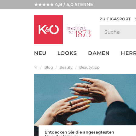
★★★★★ 4,8 / 5,0 STERNE
ZU GIGASPORT
FASHION-
UNSERE APP
CLICK &
CLICK &
TRENDS
COLLECT
RESERVE
NEU
LOOKS
DAMEN
HER
Blog
Beauty
Beautytipp
Entdecken Sie die angesagtesten