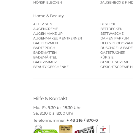
HÖRSPIELBOXEN
JAUSENBOX & KIN
Home & Beauty
AFTER SUN
BESTECK
AUGENCREME
BETTDECKEN
AUGEN MAKE UP
BETTWÄSCHE
AUGENMAKEUP ENTFERNER
DAMEN PARFUM
BACKFORMEN
DEO & DEODORAN
BADTEPPICH
DUSCHGEL & BAD
BADEMATTEN
GÄSTETÜCHER
BADEMÄNTEL
FÜR SIE
BADEZIMMER
GESICHTSCREME
BEAUTY GESCHENKE
GESICHTSCREME 
Hilfe & Kontakt
Mo.–Fr. 9:30 bis 18:30 Uhr
Sa. 9:30 bis 18:00 Uhr
Telefonnummer:
+ 43 316 / 870-0