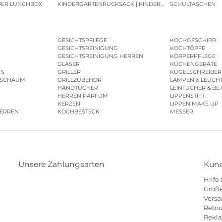
DER LUNCHBOX
KINDERGARTENRUCKSACK | KINDERGARTENBEUTEL
SCHULTASCHEN
GESICHTSPFLEGE
KOCHGESCHIRR
GESICHTSREINIGUNG
KOCHTÖPFE
GESICHTSREINIGUNG HERREN
KÖRPERPFLEGE
GLÄSER
KÜCHENGERÄTE
TS
GRILLER
KUGELSCHREIBER
ESCHAUM
GRILLZUBEHÖR
LAMPEN & LEUCH
HANDTÜCHER
LEINTÜCHER & BE
HERREN PARFUM
LIPPENSTIFT
KERZEN
LIPPEN MAKE UP
HERREN
KOCHBESTECK
MESSER
Unsere Zahlungsarten
Kund
Hilfe
Klarna
Paypal
Mastercard
Visa
Diners
Größe
Versa
Eps
Shop
Applepay
Amazon
Retou
Rekl