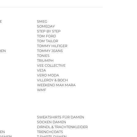
E
SMEG
SOMEDAY
STEP BY STEP
TOM FORD
TOM TAILOR
TOMMY HILFIGER
REN
TOMMY JEANS
TONIES
TRIUMPH
VEE COLLECTIVE
VEJA
VERO MODA
VILLEROY & BOCH
WEEKEND MAX MARA
WMF
SWEATSHIRTS FÜR DAMEN
SOCKEN DAMEN
DIRNDL & TRACHTENKLEIDER
EN
TRENCHCOATS
 DAMEN
T-SHIRTS DAMEN