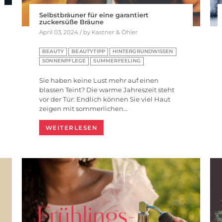
Selbstbräuner für eine garantiert
zuckersüße Bräune
April 03, 2024 / by Kastner & Öhler
BEAUTY
BEAUTYTIPP
HINTERGRUNDWISSEN
SONNENPFLEGE
SUMMERFEELING
Sie haben keine Lust mehr auf einen
blassen Teint? Die warme Jahreszeit steht
vor der Tür: Endlich können Sie viel Haut
zeigen mit sommerlichen…
WEITERLESEN