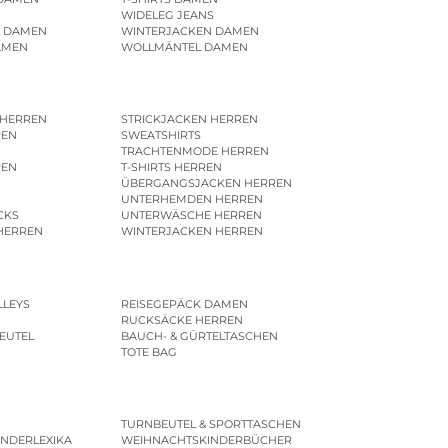
WIDELEG JEANS
R DAMEN
WINTERJACKEN DAMEN
AMEN
WOLLMÄNTEL DAMEN
 HERREN
STRICKJACKEN HERREN
REN
SWEATSHIRTS
N
TRACHTENMODE HERREN
REN
T-SHIRTS HERREN
ÜBERGANGSJACKEN HERREN
UNTERHEMDEN HERREN
CKS
UNTERWÄSCHE HERREN
HERREN
WINTERJACKEN HERREN
LLEYS
REISEGEPÄCK DAMEN
RUCKSÄCKE HERREN
EUTEL
BAUCH- & GÜRTELTASCHEN
TOTE BAG
TURNBEUTEL & SPORTTASCHEN
INDERLEXIKA
WEIHNACHTSKINDERBÜCHER