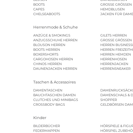
BOOTS
GROSSE GRÖSSEN
CAPES
HEMDBLUSEN
CHELSEABOOTS
JACKEN FÜR DAM
Herrenmode & Schuhe
ANZÜGE & SMOKINGS
GILETS HERREN
ANZUGSSCHUHE HERREN
GROSSE GRÖSSEN
BLOUSON HERREN
HERREN BUSINES
BOOTS HERREN
HERREN FREIZEIT
BOXERSHORTS
HERREN HEMDEN
CARGOHOSEN HERREN
HERRENHOSEN
CHINOS HERREN
HERRENJACKEN
DAUNENJACKEN HERREN
HERRENSNEAKER
Taschen & Accessoires
DAMENTASCHEN
DAMENRUCKSÄCK
BAUCHTASCHEN DAMEN
DAMENSCHALS & 
CLUTCHES UND MINIBAGS
SHOPPER
CROSSBODY BAGS
GELDBÖRSEN DA
Kinder
BILDERBÜCHER
HÖRSPIELE & FIGU
FEDERMAPPEN
HÖRSPIEL ZUBEHÖ