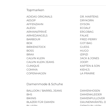
Topmarken
ADIDAS ORIGINALS
DR. MARTENS
AESOP
DRYKORN
AFFENZAHN
DYSON
ALESSI
ECOALF
ARMANI/PRIVÉ
ERGOBAG
ARMEDANGELS
FALKE
BARBOUR
FRED PERRY
BDK
GOT BAG
BIRKENSTOCK
GUESS
BOSS
HUGO
BRAX
IZIPIZI
CALVIN KLEIN
JACK & JONES
CALVIN KLEIN JEANS
JOOP!
CLINIQUE
KAPTEN & SON
COMMA
KIEHL’S
COPENHAGEN
LA PRAIRIE
Damenmode & Schuhe
BALLOON / BARREL JEANS
DAMENHOSEN
BHS
DAMENKLEIDER
BIKINIS
DAMENPULLOVER
BLAZER FÜR DAMEN
DAUNENMÄNTEL 
BLUSEN
DIRNDLBLUSEN