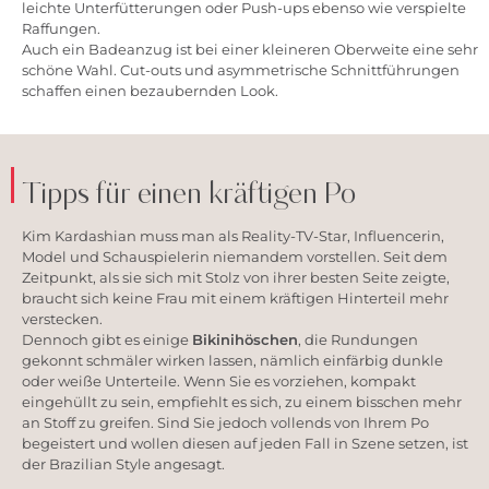
leichte Unterfütterungen oder Push-ups ebenso wie verspielte
Raffungen.
Auch ein Badeanzug ist bei einer kleineren Oberweite eine sehr
schöne Wahl. Cut-outs und asymmetrische Schnittführungen
schaffen einen bezaubernden Look.
Tipps für einen kräftigen Po
Kim Kardashian muss man als Reality-TV-Star, Influencerin,
Model und Schauspielerin niemandem vorstellen. Seit dem
Zeitpunkt, als sie sich mit Stolz von ihrer besten Seite zeigte,
braucht sich keine Frau mit einem kräftigen Hinterteil mehr
verstecken.
Dennoch gibt es einige
Bikinihöschen
, die Rundungen
gekonnt schmäler wirken lassen, nämlich einfärbig dunkle
oder weiße Unterteile. Wenn Sie es vorziehen, kompakt
eingehüllt zu sein, empfiehlt es sich, zu einem bisschen mehr
an Stoff zu greifen. Sind Sie jedoch vollends von Ihrem Po
begeistert und wollen diesen auf jeden Fall in Szene setzen, ist
der Brazilian Style angesagt.