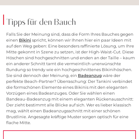
Tipps für den Bauch
Falls Sie der Meinung sind, dass die Form Ihres Bauches gegen
einen
Bikini
spricht, können wir Ihnen hier ein paar Ideen mit
auf den Weg geben: Eine besonders raffinierte Lösung, um Ihre
Mitte gekonnt in Szene zu setzen, ist der High-Waist-Cut. Diese
Höschen sind hochgeschnitten und enden an der Taille – kaum
ein anderer Schnitt tarnt die vermeintlich unerwünschte
Rundung so trendy wie ein hochgeschnittenes Bikinihöschen.
Sie sind dennoch der Meinung, ein
Badeanzug
wäre der
perfekte Beach-Partner? Überraschung: Der Tankini verbindet
die formschönen Elemente eines Bikinis mit den eleganten
Vorzügen eines Badeanzuges. Oder Sie wählen einen
Bandeau-Badeanzug mit einem eleganten Rückenausschnitt:
Der zieht bestimmt alle Blicke auf sich. Wer es lieber klassisch
mag, wählt einen Badeanzugsschnitt mit einer schönen
Brustlinie. Angesagte kräftige Muster sorgen optisch für eine
flache Mitte.