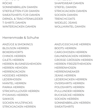
RÖCKE
SHAPEWEAR DAMEN
SONNENBRILLEN DAMEN
STIEFEL DAMEN
STIEFELETTEN FÜR DAMEN
STRICKJACKEN DAMEN
SWEATSHIRTS FÜR DAMEN
SOCKEN DAMEN
DIRNDL & TRACHTENKLEIDER
TRENCHCOATS
T-SHIRTS DAMEN
WIDELEG JEANS
WINTERJACKEN DAMEN
WOLLMÄNTEL DAMEN
Herrenmode & Schuhe
ANZÜGE & SMOKINGS
ANZUGSSCHUHE HERREN
BLOUSON HERREN
BOOTS HERREN
BOXERSHORTS
CARGOHOSEN HERREN
CHINOS HERREN
DAUNENJACKEN HERREN
GILETS HERREN
GROSSE GRÖSSEN HERREN
HERREN BUSINESSHEMDEN
HERREN FREIZEITHEMDEN
HERREN HEMDEN
HERRENHOSEN
HERRENJACKEN
HERRENSNEAKER
HOODIES HERREN
JEANS HERREN
LEDERHOSEN
LEDERJACKEN HERREN
MÄNTEL HERREN
OVERSHIRTS HERREN
PARKA HERREN
POLOSHIRTS HERREN
STRICKPULLOVER HERREN
PULLUNDER HERREN
PYJAMAS HERREN
RUCKSÄCKE HERREN
SAKKOS
SOCKEN HERREN
SOCKEN MULTIPACKS
SONNENBRILLEN HERREN
STRICKJACKEN HERREN
SWEATSHIRTS