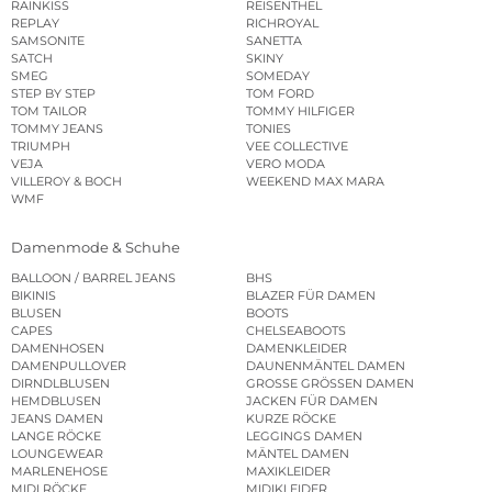
RAINKISS
REISENTHEL
REPLAY
RICHROYAL
SAMSONITE
SANETTA
SATCH
SKINY
SMEG
SOMEDAY
STEP BY STEP
TOM FORD
TOM TAILOR
TOMMY HILFIGER
TOMMY JEANS
TONIES
TRIUMPH
VEE COLLECTIVE
VEJA
VERO MODA
VILLEROY & BOCH
WEEKEND MAX MARA
WMF
Damenmode & Schuhe
BALLOON / BARREL JEANS
BHS
BIKINIS
BLAZER FÜR DAMEN
BLUSEN
BOOTS
CAPES
CHELSEABOOTS
DAMENHOSEN
DAMENKLEIDER
DAMENPULLOVER
DAUNENMÄNTEL DAMEN
DIRNDLBLUSEN
GROSSE GRÖSSEN DAMEN
HEMDBLUSEN
JACKEN FÜR DAMEN
JEANS DAMEN
KURZE RÖCKE
LANGE RÖCKE
LEGGINGS DAMEN
LOUNGEWEAR
MÄNTEL DAMEN
MARLENEHOSE
MAXIKLEIDER
MIDI RÖCKE
MIDIKLEIDER