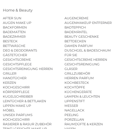
Home & Beauty
AFTER SUN
AUGENCREME
AUGEN MAKE UP
AUGENMAKEUP ENTFERNER
BACKFORMEN
BADTEPPICH
BADEMATTEN
BADEMÄNTEL
BADEZIMMER
BEAUTY GESCHENKE
BESTECK
BETTDECKEN
BETTWÄSCHE
DAMEN PARFUM
DEO & DEODORANTS
DUSCHGEL & BADESCHAUM
GÄSTETÜCHER
FÜR SIE
GESICHTSCREME
GESICHTSCREME HERREN
GESICHTSPFLEGE
GESICHTSREINIGUNG
GESICHTSREINIGUNG HERREN
GLÄSER
GRILLER
GRILLZUBEHÖR
HANDTÜCHER
HERREN PARFUM
KERZEN
KOCHBESTECK
KOCHGESCHIRR
KOCHTÖPFE
KÖRPERPFLEGE
KÜCHENGERÄTE
KUGELSCHREIBER
LAMPEN & LEUCHTEN
LEINTÜCHER & BETTLAKEN
LIPPENSTIFT
LIPPEN MAKE UP
MESSER
MÖBEL
NAGELLACK
UNISEX PARFUMS
PEELING
KOCHGESCHIRR
PORZELLAN
RASIERER & RASUR ZUBEHÖR
RAUMDÜFTE & KERZEN
TEINT | GESICHTS MAKE UP
VASEN