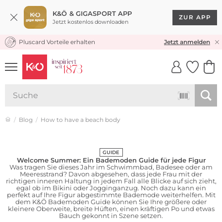
K&Ö & GIGASPORT APP
ZUR APP
Jetzt kostenlos downloaden
Pluscard Vorteile erhalten
KOSTENLOSER VERSAND* & RÜCKVERSAND
Jetzt anmelden
UNSERE APP
CLICK &
CLICK &
COLLECT
RESERVE
Blog
How to have a beach body
GUIDE
Welcome Summer: Ein Bademoden Guide für jede Figur
Was tragen Sie dieses Jahr im Schwimmbad, Badesee oder am
Meeresstrand? Davon abgesehen, dass jede Frau mit der
richtigen inneren Haltung in jedem Fall alle Blicke auf sich zieht,
egal ob im Bikini oder Jogginganzug. Noch dazu kann ein
perfekt auf Ihre Figur abgestimmte Bademode weiterhelfen. Mit
dem K&Ö Bademoden Guide können Sie Ihre größere oder
kleinere Oberweite, breite Hüften, einen kräftigen Po und etwas
Bauch gekonnt in Szene setzen.