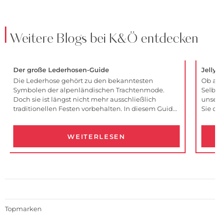
Weitere Blogs bei K&Ö entdecken
Der große Lederhosen-Guide
Jelly
Die Lederhose gehört zu den bekanntesten
Ob al
Symbolen der alpenländischen Trachtenmode.
Selbst
Doch sie ist längst nicht mehr ausschließlich
unser
traditionellen Festen vorbehalten. In diesem Guide
Sie d
erfahren Sie, wie Sie die passende Lederhose
Besuc
finden, worauf es bei Passform und Qualität
WEITERLESEN
ankommt und wie Sie sie mit Hemd, Gilet, Sakko
und Schuhen stilvoll kombinieren.
Topmarken