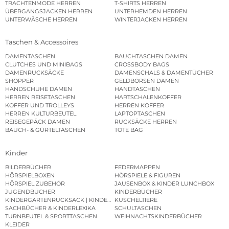
TRACHTENMODE HERREN
T-SHIRTS HERREN
ÜBERGANGSJACKEN HERREN
UNTERHEMDEN HERREN
UNTERWÄSCHE HERREN
WINTERJACKEN HERREN
Taschen & Accessoires
DAMENTASCHEN
BAUCHTASCHEN DAMEN
CLUTCHES UND MINIBAGS
CROSSBODY BAGS
DAMENRUCKSÄCKE
DAMENSCHALS & DAMENTÜCHER
SHOPPER
GELDBÖRSEN DAMEN
HANDSCHUHE DAMEN
HANDTASCHEN
HERREN REISETASCHEN
HARTSCHALENKOFFER
KOFFER UND TROLLEYS
HERREN KOFFER
HERREN KULTURBEUTEL
LAPTOPTASCHEN
REISEGEPÄCK DAMEN
RUCKSÄCKE HERREN
BAUCH- & GÜRTELTASCHEN
TOTE BAG
Kinder
BILDERBÜCHER
FEDERMAPPEN
HÖRSPIELBOXEN
HÖRSPIELE & FIGUREN
HÖRSPIEL ZUBEHÖR
JAUSENBOX & KINDER LUNCHBOX
JUGENDBÜCHER
KINDERBÜCHER
KINDERGARTENRUCKSACK | KINDERGARTENBEUTEL
KUSCHELTIERE
SACHBÜCHER & KINDERLEXIKA
SCHULTASCHEN
TURNBEUTEL & SPORTTASCHEN
WEIHNACHTSKINDERBÜCHER
KLEIDER