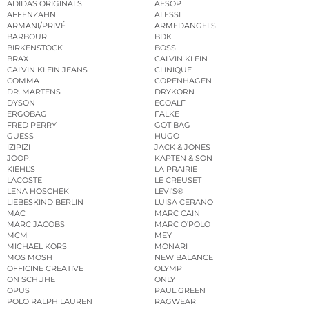
ADIDAS ORIGINALS
AESOP
AFFENZAHN
ALESSI
ARMANI/PRIVÉ
ARMEDANGELS
BARBOUR
BDK
BIRKENSTOCK
BOSS
BRAX
CALVIN KLEIN
CALVIN KLEIN JEANS
CLINIQUE
COMMA
COPENHAGEN
DR. MARTENS
DRYKORN
DYSON
ECOALF
ERGOBAG
FALKE
FRED PERRY
GOT BAG
GUESS
HUGO
IZIPIZI
JACK & JONES
JOOP!
KAPTEN & SON
KIEHL’S
LA PRAIRIE
LACOSTE
LE CREUSET
LENA HOSCHEK
LEVI’S®
LIEBESKIND BERLIN
LUISA CERANO
MAC
MARC CAIN
MARC JACOBS
MARC O’POLO
MCM
MEY
MICHAEL KORS
MONARI
MOS MOSH
NEW BALANCE
OFFICINE CREATIVE
OLYMP
ON SCHUHE
ONLY
OPUS
PAUL GREEN
POLO RALPH LAUREN
RAGWEAR