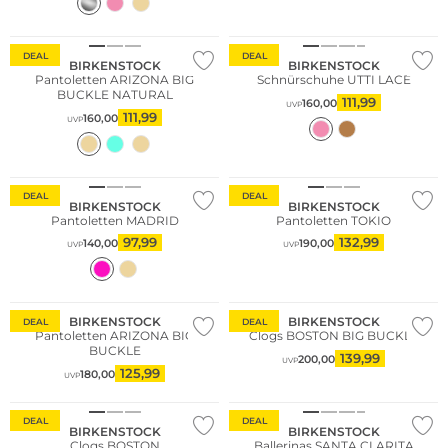
DEAL
DEAL
BIRKENSTOCK
BIRKENSTOCK
Pantoletten ARIZONA BIG
Schnürschuhe UTTI LACE
BUCKLE NATURAL
111,99
160,00
UVP
111,99
160,00
UVP
DEAL
DEAL
BIRKENSTOCK
BIRKENSTOCK
Pantoletten MADRID
Pantoletten TOKIO
97,99
132,99
140,00
190,00
UVP
UVP
BIRKENSTOCK
BIRKENSTOCK
DEAL
DEAL
Pantoletten ARIZONA BIG
Clogs BOSTON BIG BUCKLE
BUCKLE
139,99
200,00
UVP
125,99
180,00
UVP
DEAL
DEAL
BIRKENSTOCK
BIRKENSTOCK
Clogs BOSTON
Ballerinas SANTA CLARITA