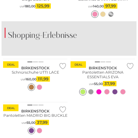
125,99
97,99
180,00
140,00
UVP
UVP
Shopping-Erlebnisse
DEAL
DEAL
BIRKENSTOCK
BIRKENSTOCK
Schnürschuhe UTTI LACE
Pantoletten ARIZONA
ESSENTIALS EVA
111,99
160,00
UVP
37,99
55,00
UVP
DEAL
BIRKENSTOCK
Pantoletten MADRID BIG BUCKLE
37,99
55,00
UVP