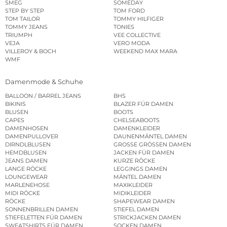
SMEG
SOMEDAY
STEP BY STEP
TOM FORD
TOM TAILOR
TOMMY HILFIGER
TOMMY JEANS
TONIES
TRIUMPH
VEE COLLECTIVE
VEJA
VERO MODA
VILLEROY & BOCH
WEEKEND MAX MARA
WMF
Damenmode & Schuhe
BALLOON / BARREL JEANS
BHS
BIKINIS
BLAZER FÜR DAMEN
BLUSEN
BOOTS
CAPES
CHELSEABOOTS
DAMENHOSEN
DAMENKLEIDER
DAMENPULLOVER
DAUNENMÄNTEL DAMEN
DIRNDLBLUSEN
GROSSE GRÖSSEN DAMEN
HEMDBLUSEN
JACKEN FÜR DAMEN
JEANS DAMEN
KURZE RÖCKE
LANGE RÖCKE
LEGGINGS DAMEN
LOUNGEWEAR
MÄNTEL DAMEN
MARLENEHOSE
MAXIKLEIDER
MIDI RÖCKE
MIDIKLEIDER
RÖCKE
SHAPEWEAR DAMEN
SONNENBRILLEN DAMEN
STIEFEL DAMEN
STIEFELETTEN FÜR DAMEN
STRICKJACKEN DAMEN
SWEATSHIRTS FÜR DAMEN
SOCKEN DAMEN