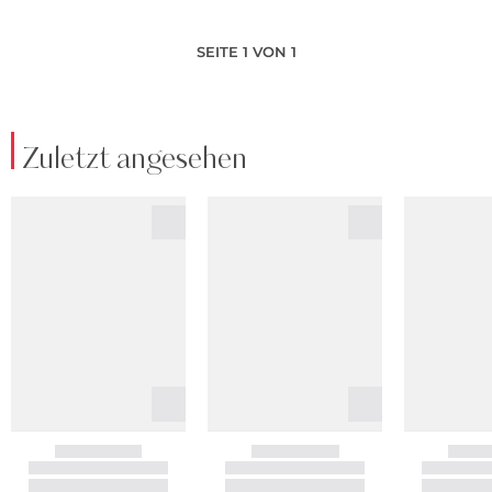
SEITE 1 VON 1
Zuletzt angesehen