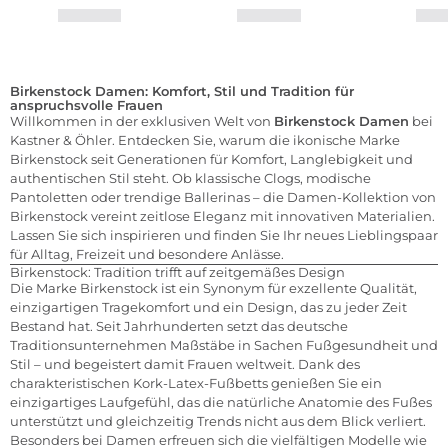
Birkenstock Damen: Komfort, Stil und Tradition für
anspruchsvolle Frauen
Willkommen in der exklusiven Welt von
Birkenstock Damen
bei
Kastner & Öhler. Entdecken Sie, warum die ikonische Marke
Birkenstock seit Generationen für Komfort, Langlebigkeit und
authentischen Stil steht. Ob klassische Clogs, modische
Pantoletten oder trendige Ballerinas – die Damen-Kollektion von
Birkenstock vereint zeitlose Eleganz mit innovativen Materialien.
Lassen Sie sich inspirieren und finden Sie Ihr neues Lieblingspaar
für Alltag, Freizeit und besondere Anlässe.
Birkenstock: Tradition trifft auf zeitgemäßes Design
Die Marke Birkenstock ist ein Synonym für exzellente Qualität,
einzigartigen Tragekomfort und ein Design, das zu jeder Zeit
Bestand hat. Seit Jahrhunderten setzt das deutsche
Traditionsunternehmen Maßstäbe in Sachen Fußgesundheit und
Stil – und begeistert damit Frauen weltweit. Dank des
charakteristischen Kork-Latex-Fußbetts genießen Sie ein
einzigartiges Laufgefühl, das die natürliche Anatomie des Fußes
unterstützt und gleichzeitig Trends nicht aus dem Blick verliert.
Besonders bei Damen erfreuen sich die vielfältigen Modelle wie