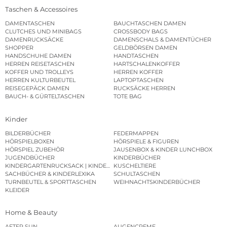
Taschen & Accessoires
DAMENTASCHEN
BAUCHTASCHEN DAMEN
CLUTCHES UND MINIBAGS
CROSSBODY BAGS
DAMENRUCKSÄCKE
DAMENSCHALS & DAMENTÜCHER
SHOPPER
GELDBÖRSEN DAMEN
HANDSCHUHE DAMEN
HANDTASCHEN
HERREN REISETASCHEN
HARTSCHALENKOFFER
KOFFER UND TROLLEYS
HERREN KOFFER
HERREN KULTURBEUTEL
LAPTOPTASCHEN
REISEGEPÄCK DAMEN
RUCKSÄCKE HERREN
BAUCH- & GÜRTELTASCHEN
TOTE BAG
Kinder
BILDERBÜCHER
FEDERMAPPEN
HÖRSPIELBOXEN
HÖRSPIELE & FIGUREN
HÖRSPIEL ZUBEHÖR
JAUSENBOX & KINDER LUNCHBOX
JUGENDBÜCHER
KINDERBÜCHER
KINDERGARTENRUCKSACK | KINDERGARTENBEUTEL
KUSCHELTIERE
SACHBÜCHER & KINDERLEXIKA
SCHULTASCHEN
TURNBEUTEL & SPORTTASCHEN
WEIHNACHTSKINDERBÜCHER
KLEIDER
Home & Beauty
AFTER SUN
AUGENCREME