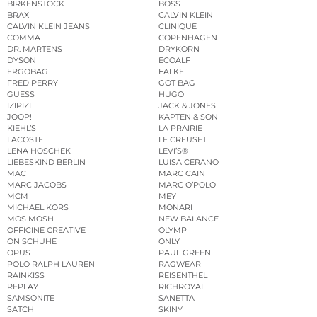
BIRKENSTOCK
BOSS
BRAX
CALVIN KLEIN
CALVIN KLEIN JEANS
CLINIQUE
COMMA
COPENHAGEN
DR. MARTENS
DRYKORN
DYSON
ECOALF
ERGOBAG
FALKE
FRED PERRY
GOT BAG
GUESS
HUGO
IZIPIZI
JACK & JONES
JOOP!
KAPTEN & SON
KIEHL’S
LA PRAIRIE
LACOSTE
LE CREUSET
LENA HOSCHEK
LEVI’S®
LIEBESKIND BERLIN
LUISA CERANO
MAC
MARC CAIN
MARC JACOBS
MARC O’POLO
MCM
MEY
MICHAEL KORS
MONARI
MOS MOSH
NEW BALANCE
OFFICINE CREATIVE
OLYMP
ON SCHUHE
ONLY
OPUS
PAUL GREEN
POLO RALPH LAUREN
RAGWEAR
RAINKISS
REISENTHEL
REPLAY
RICHROYAL
SAMSONITE
SANETTA
SATCH
SKINY