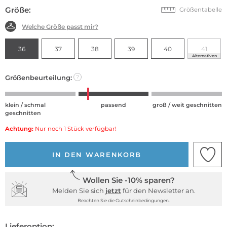
Größe:
Größentabelle
Welche Größe passt mir?
36
37
38
39
40
41
Alternativen
Größenbeurteilung:
?
klein / schmal
passend
groß / weit geschnitten
geschnitten
Achtung:
Nur noch 1 Stück verfügbar!
IN DEN WARENKORB
Wollen Sie -10% sparen?
Melden Sie sich
jetzt
für den Newsletter an.
Beachten Sie die Gutscheinbedingungen.
Lieferoption: