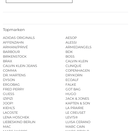
Topmarken
ADIDAS ORIGINALS
AESOP
AFFENZAHN
ALESSI
ARMANI/PRIVÉ
ARMEDANGELS
BARBOUR
BDK
BIRKENSTOCK
BOSS
BRAX
CALVIN KLEIN
CALVIN KLEIN JEANS
CLINIQUE
COMMA
COPENHAGEN
DR. MARTENS
DRYKORN
DYSON
ECOALF
ERGOBAG
FALKE
FRED PERRY
GOT BAG
GUESS
HUGO
IZIPIZI
JACK & JONES
JOOP!
KAPTEN & SON
KIEHL’S
LA PRAIRIE
LACOSTE
LE CREUSET
LENA HOSCHEK
LEVI’S®
LIEBESKIND BERLIN
LUISA CERANO
MAC
MARC CAIN