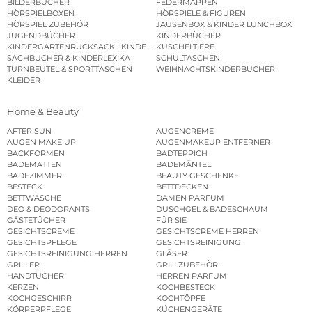
BILDERBÜCHER
FEDERMAPPEN
HÖRSPIELBOXEN
HÖRSPIELE & FIGUREN
HÖRSPIEL ZUBEHÖR
JAUSENBOX & KINDER LUNCHBOX
JUGENDBÜCHER
KINDERBÜCHER
KINDERGARTENRUCKSACK | KINDERGARTENBEUTEL
KUSCHELTIERE
SACHBÜCHER & KINDERLEXIKA
SCHULTASCHEN
TURNBEUTEL & SPORTTASCHEN
WEIHNACHTSKINDERBÜCHER
KLEIDER
Home & Beauty
AFTER SUN
AUGENCREME
AUGEN MAKE UP
AUGENMAKEUP ENTFERNER
BACKFORMEN
BADTEPPICH
BADEMATTEN
BADEMÄNTEL
BADEZIMMER
BEAUTY GESCHENKE
BESTECK
BETTDECKEN
BETTWÄSCHE
DAMEN PARFUM
DEO & DEODORANTS
DUSCHGEL & BADESCHAUM
GÄSTETÜCHER
FÜR SIE
GESICHTSCREME
GESICHTSCREME HERREN
GESICHTSPFLEGE
GESICHTSREINIGUNG
GESICHTSREINIGUNG HERREN
GLÄSER
GRILLER
GRILLZUBEHÖR
HANDTÜCHER
HERREN PARFUM
KERZEN
KOCHBESTECK
KOCHGESCHIRR
KOCHTÖPFE
KÖRPERPFLEGE
KÜCHENGERÄTE