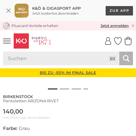
K&Ö & GIGASPORT APP
ZUR APP
Jetzt kostenlos downloaden
Pluscard Vorteile erhalten
KOSTENLOSER VERSAND* & RÜCKVERSAND
Jetzt anmelden
UNSERE APP
CLICK &
CLICK &
COLLECT
RESERVE
BIS ZU -50% IM FINAL SALE
BIRKENSTOCK
Pantoletten ARIZONA RIVET
140,00
inkl. Mwst zzgl.
Versandkosten
Farbe:
Grau