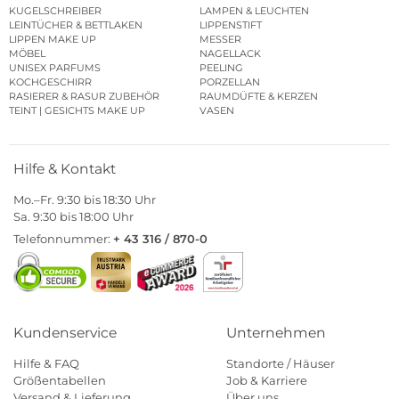
KUGELSCHREIBER
LAMPEN & LEUCHTEN
LEINTÜCHER & BETTLAKEN
LIPPENSTIFT
LIPPEN MAKE UP
MESSER
MÖBEL
NAGELLACK
UNISEX PARFUMS
PEELING
KOCHGESCHIRR
PORZELLAN
RASIERER & RASUR ZUBEHÖR
RAUMDÜFTE & KERZEN
TEINT | GESICHTS MAKE UP
VASEN
Hilfe & Kontakt
Mo.–Fr. 9:30 bis 18:30 Uhr
Sa. 9:30 bis 18:00 Uhr
Telefonnummer:
+ 43 316 / 870-0
Kundenservice
Unternehmen
Hilfe & FAQ
Standorte / Häuser
Größentabellen
Job & Karriere
Versand & Lieferung
Über uns