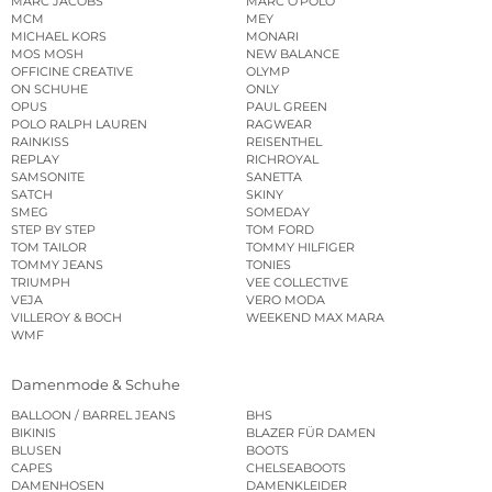
MARC JACOBS
MARC O’POLO
MCM
MEY
MICHAEL KORS
MONARI
MOS MOSH
NEW BALANCE
OFFICINE CREATIVE
OLYMP
ON SCHUHE
ONLY
OPUS
PAUL GREEN
POLO RALPH LAUREN
RAGWEAR
RAINKISS
REISENTHEL
REPLAY
RICHROYAL
SAMSONITE
SANETTA
SATCH
SKINY
SMEG
SOMEDAY
STEP BY STEP
TOM FORD
TOM TAILOR
TOMMY HILFIGER
TOMMY JEANS
TONIES
TRIUMPH
VEE COLLECTIVE
VEJA
VERO MODA
VILLEROY & BOCH
WEEKEND MAX MARA
WMF
Damenmode & Schuhe
BALLOON / BARREL JEANS
BHS
BIKINIS
BLAZER FÜR DAMEN
BLUSEN
BOOTS
CAPES
CHELSEABOOTS
DAMENHOSEN
DAMENKLEIDER