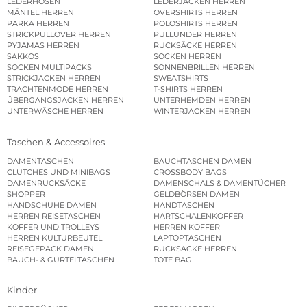
LEDERHOSEN
LEDERJACKEN HERREN
MÄNTEL HERREN
OVERSHIRTS HERREN
PARKA HERREN
POLOSHIRTS HERREN
STRICKPULLOVER HERREN
PULLUNDER HERREN
PYJAMAS HERREN
RUCKSÄCKE HERREN
SAKKOS
SOCKEN HERREN
SOCKEN MULTIPACKS
SONNENBRILLEN HERREN
STRICKJACKEN HERREN
SWEATSHIRTS
TRACHTENMODE HERREN
T-SHIRTS HERREN
ÜBERGANGSJACKEN HERREN
UNTERHEMDEN HERREN
UNTERWÄSCHE HERREN
WINTERJACKEN HERREN
Taschen & Accessoires
DAMENTASCHEN
BAUCHTASCHEN DAMEN
CLUTCHES UND MINIBAGS
CROSSBODY BAGS
DAMENRUCKSÄCKE
DAMENSCHALS & DAMENTÜCHER
SHOPPER
GELDBÖRSEN DAMEN
HANDSCHUHE DAMEN
HANDTASCHEN
HERREN REISETASCHEN
HARTSCHALENKOFFER
KOFFER UND TROLLEYS
HERREN KOFFER
HERREN KULTURBEUTEL
LAPTOPTASCHEN
REISEGEPÄCK DAMEN
RUCKSÄCKE HERREN
BAUCH- & GÜRTELTASCHEN
TOTE BAG
Kinder