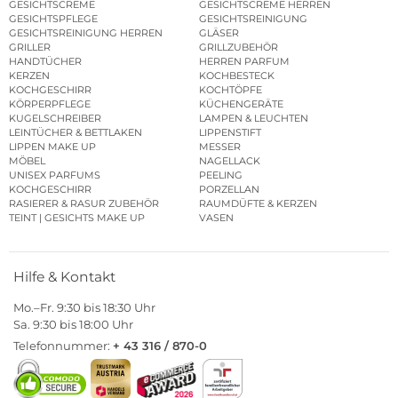
GESICHTSCREME
GESICHTSCREME HERREN
GESICHTSPFLEGE
GESICHTSREINIGUNG
GESICHTSREINIGUNG HERREN
GLÄSER
GRILLER
GRILLZUBEHÖR
HANDTÜCHER
HERREN PARFUM
KERZEN
KOCHBESTECK
KOCHGESCHIRR
KOCHTÖPFE
KÖRPERPFLEGE
KÜCHENGERÄTE
KUGELSCHREIBER
LAMPEN & LEUCHTEN
LEINTÜCHER & BETTLAKEN
LIPPENSTIFT
LIPPEN MAKE UP
MESSER
MÖBEL
NAGELLACK
UNISEX PARFUMS
PEELING
KOCHGESCHIRR
PORZELLAN
RASIERER & RASUR ZUBEHÖR
RAUMDÜFTE & KERZEN
TEINT | GESICHTS MAKE UP
VASEN
Hilfe & Kontakt
Mo.–Fr. 9:30 bis 18:30 Uhr
Sa. 9:30 bis 18:00 Uhr
Telefonnummer:
+ 43 316 / 870-0