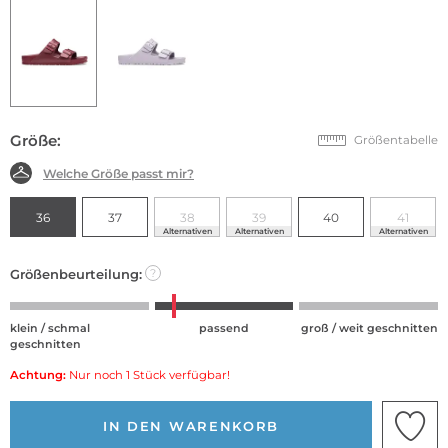
Größe:
Größentabelle
Welche Größe passt mir?
36
37
38
39
40
41
Alternativen
Alternativen
Alternativen
Größenbeurteilung:
?
klein / schmal
passend
groß / weit geschnitten
geschnitten
Achtung:
Nur noch 1 Stück verfügbar!
IN DEN WARENKORB