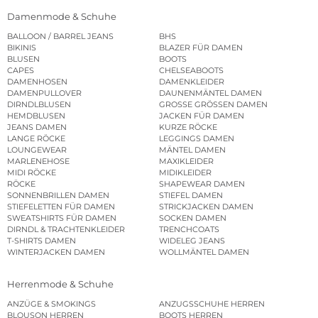
Damenmode & Schuhe
BALLOON / BARREL JEANS
BHS
BIKINIS
BLAZER FÜR DAMEN
BLUSEN
BOOTS
CAPES
CHELSEABOOTS
DAMENHOSEN
DAMENKLEIDER
DAMENPULLOVER
DAUNENMÄNTEL DAMEN
DIRNDLBLUSEN
GROSSE GRÖSSEN DAMEN
HEMDBLUSEN
JACKEN FÜR DAMEN
JEANS DAMEN
KURZE RÖCKE
LANGE RÖCKE
LEGGINGS DAMEN
LOUNGEWEAR
MÄNTEL DAMEN
MARLENEHOSE
MAXIKLEIDER
MIDI RÖCKE
MIDIKLEIDER
RÖCKE
SHAPEWEAR DAMEN
SONNENBRILLEN DAMEN
STIEFEL DAMEN
STIEFELETTEN FÜR DAMEN
STRICKJACKEN DAMEN
SWEATSHIRTS FÜR DAMEN
SOCKEN DAMEN
DIRNDL & TRACHTENKLEIDER
TRENCHCOATS
T-SHIRTS DAMEN
WIDELEG JEANS
WINTERJACKEN DAMEN
WOLLMÄNTEL DAMEN
Herrenmode & Schuhe
ANZÜGE & SMOKINGS
ANZUGSSCHUHE HERREN
BLOUSON HERREN
BOOTS HERREN