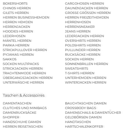
BOXERSHORTS
CARGOHOSEN HERREN
CHINOS HERREN
DAUNENJACKEN HERREN
GILETS HERREN
GROSSE GRÖSSEN HERREN
HERREN BUSINESSHEMDEN
HERREN FREIZEITHEMDEN
HERREN HEMDEN
HERRENHOSEN
HERRENJACKEN
HERRENSNEAKER
HOODIES HERREN
JEANS HERREN
LEDERHOSEN
LEDERJACKEN HERREN
MÄNTEL HERREN
OVERSHIRTS HERREN
PARKA HERREN
POLOSHIRTS HERREN
STRICKPULLOVER HERREN
PULLUNDER HERREN
PYJAMAS HERREN
RUCKSÄCKE HERREN
SAKKOS
SOCKEN HERREN
SOCKEN MULTIPACKS
SONNENBRILLEN HERREN
STRICKJACKEN HERREN
SWEATSHIRTS
TRACHTENMODE HERREN
T-SHIRTS HERREN
ÜBERGANGSJACKEN HERREN
UNTERHEMDEN HERREN
UNTERWÄSCHE HERREN
WINTERJACKEN HERREN
Taschen & Accessoires
DAMENTASCHEN
BAUCHTASCHEN DAMEN
CLUTCHES UND MINIBAGS
CROSSBODY BAGS
DAMENRUCKSÄCKE
DAMENSCHALS & DAMENTÜCHER
SHOPPER
GELDBÖRSEN DAMEN
HANDSCHUHE DAMEN
HANDTASCHEN
HERREN REISETASCHEN
HARTSCHALENKOFFER