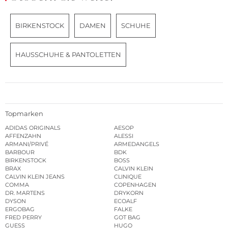
BIRKENSTOCK
DAMEN
SCHUHE
HAUSSCHUHE & PANTOLETTEN
Topmarken
ADIDAS ORIGINALS
AESOP
AFFENZAHN
ALESSI
ARMANI/PRIVÉ
ARMEDANGELS
BARBOUR
BDK
BIRKENSTOCK
BOSS
BRAX
CALVIN KLEIN
CALVIN KLEIN JEANS
CLINIQUE
COMMA
COPENHAGEN
DR. MARTENS
DRYKORN
DYSON
ECOALF
ERGOBAG
FALKE
FRED PERRY
GOT BAG
GUESS
HUGO