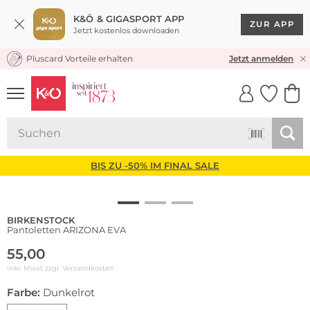
K&Ö & GIGASPORT APP
ZUR APP
Jetzt kostenlos downloaden
Pluscard Vorteile erhalten
KOSTENLOSER VERSAND* & RÜCKVERSAND
Jetzt anmelden
UNSERE APP
CLICK &
CLICK &
COLLECT
RESERVE
BIS ZU -50% IM FINAL SALE
BIRKENSTOCK
Pantoletten ARIZONA EVA
55,00
inkl. Mwst zzgl.
Versandkosten
Farbe:
Dunkelrot