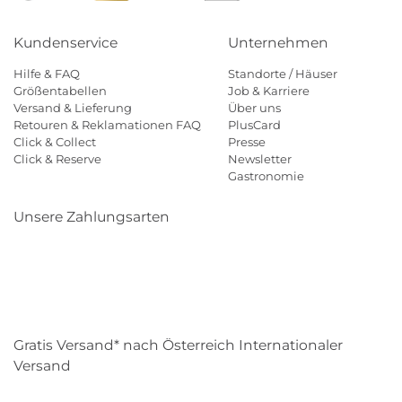
Kundenservice
Unternehmen
Hilfe & FAQ
Standorte / Häuser
Größentabellen
Job & Karriere
Versand & Lieferung
Über uns
Retouren & Reklamationen FAQ
PlusCard
Click & Collect
Presse
Click & Reserve
Newsletter
Gastronomie
Unsere Zahlungsarten
Klarna
Paypal
Mastercard
Visa
Diners
Eps
Shop
Applepay
Amazon
Gratis Versand* nach Österreich Internationaler
Versand