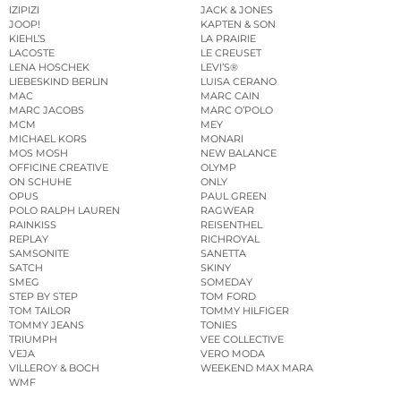
IZIPIZI
JACK & JONES
JOOP!
KAPTEN & SON
KIEHL’S
LA PRAIRIE
LACOSTE
LE CREUSET
LENA HOSCHEK
LEVI’S®
LIEBESKIND BERLIN
LUISA CERANO
MAC
MARC CAIN
MARC JACOBS
MARC O’POLO
MCM
MEY
MICHAEL KORS
MONARI
MOS MOSH
NEW BALANCE
OFFICINE CREATIVE
OLYMP
ON SCHUHE
ONLY
OPUS
PAUL GREEN
POLO RALPH LAUREN
RAGWEAR
RAINKISS
REISENTHEL
REPLAY
RICHROYAL
SAMSONITE
SANETTA
SATCH
SKINY
SMEG
SOMEDAY
STEP BY STEP
TOM FORD
TOM TAILOR
TOMMY HILFIGER
TOMMY JEANS
TONIES
TRIUMPH
VEE COLLECTIVE
VEJA
VERO MODA
VILLEROY & BOCH
WEEKEND MAX MARA
WMF