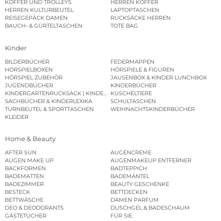
KOFFER UND TROLLEYS
HERREN KOFFER
HERREN KULTURBEUTEL
LAPTOPTASCHEN
REISEGEPÄCK DAMEN
RUCKSÄCKE HERREN
BAUCH- & GÜRTELTASCHEN
TOTE BAG
Kinder
BILDERBÜCHER
FEDERMAPPEN
HÖRSPIELBOXEN
HÖRSPIELE & FIGUREN
HÖRSPIEL ZUBEHÖR
JAUSENBOX & KINDER LUNCHBOX
JUGENDBÜCHER
KINDERBÜCHER
KINDERGARTENRUCKSACK | KINDERGARTENBEUTEL
KUSCHELTIERE
SACHBÜCHER & KINDERLEXIKA
SCHULTASCHEN
TURNBEUTEL & SPORTTASCHEN
WEIHNACHTSKINDERBÜCHER
KLEIDER
Home & Beauty
AFTER SUN
AUGENCREME
AUGEN MAKE UP
AUGENMAKEUP ENTFERNER
BACKFORMEN
BADTEPPICH
BADEMATTEN
BADEMÄNTEL
BADEZIMMER
BEAUTY GESCHENKE
BESTECK
BETTDECKEN
BETTWÄSCHE
DAMEN PARFUM
DEO & DEODORANTS
DUSCHGEL & BADESCHAUM
GÄSTETÜCHER
FÜR SIE