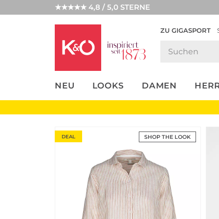
★★★★★ 4,8 / 5,0 STERNE
ZU GIGASPORT
FASHION-
UNSERE APP
CLICK &
CLICK &
TRENDS
COLLECT
RESERVE
NEU
LOOKS
DAMEN
HER
DEAL
SHOP THE LOOK