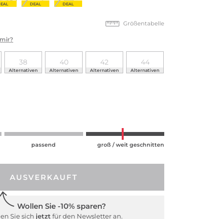
EAL
DEAL
DEAL
Größentabelle
 mir?
38
40
42
44
Alternativen
Alternativen
Alternativen
Alternativen
passend
groß / weit geschnitten
AUSVERKAUFT
Wollen Sie -10% sparen?
en Sie sich
jetzt
für den Newsletter an.