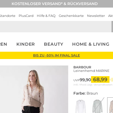
KOSTENLOSER VERSAND* & RÜCKVERSAND
Standorte
PlusCard
Hilfe & FAQ
Geschenkkarte
Newsletter
Ak
REN
KINDER
BEAUTY
HOME & LIVING
BIS ZU -50% IM FINAL SALE
BARBOUR
Leinenhemd MARINE
68,99
99,90
UVP
inkl. Mwst zzgl.
Versandkosten
Farbe:
Braun