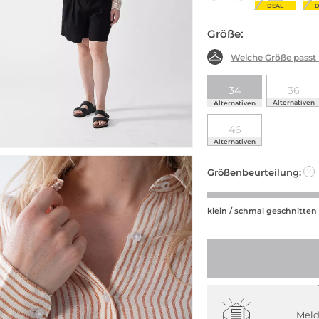
DEAL
D
Größe:
Welche Größe passt
34
36
Alternativen
Alternativen
46
Alternativen
Größenbeurteilung:
?
klein / schmal geschnitten
Meld