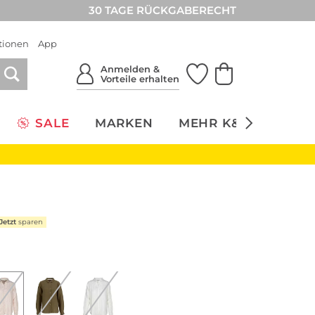
30 TAGE RÜCKGABERECHT
tionen
App
Anmelden &
Vorteile erhalten
SALE
MARKEN
MEHR K&Ö
NACH
Jetzt
sparen