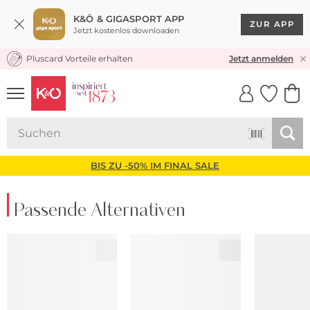
K&Ö & GIGASPORT APP
ZUR APP
Jetzt kostenlos downloaden
Pluscard Vorteile erhalten
KOSTENLOSER VERSAND* & RÜCKVERSAND
Jetzt anmelden
UNSERE APP
CLICK &
CLICK &
COLLECT
RESERVE
BIS ZU -50% IM FINAL SALE
Passende Alternativen