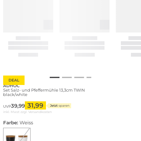
DEAL
ADHOC
Set Salz- und Pfeffermühle 13,3cm TWIN
black/white
31,99
39,99
Jetzt
sparen
UVP
inkl. Mwst zzgl.
Versandkosten
Farbe:
Weiss