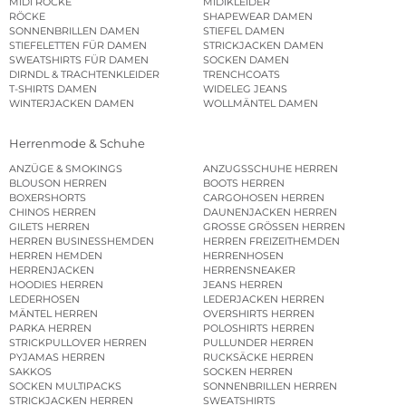
MIDI RÖCKE
MIDIKLEIDER
RÖCKE
SHAPEWEAR DAMEN
SONNENBRILLEN DAMEN
STIEFEL DAMEN
STIEFELETTEN FÜR DAMEN
STRICKJACKEN DAMEN
SWEATSHIRTS FÜR DAMEN
SOCKEN DAMEN
DIRNDL & TRACHTENKLEIDER
TRENCHCOATS
T-SHIRTS DAMEN
WIDELEG JEANS
WINTERJACKEN DAMEN
WOLLMÄNTEL DAMEN
Herrenmode & Schuhe
ANZÜGE & SMOKINGS
ANZUGSSCHUHE HERREN
BLOUSON HERREN
BOOTS HERREN
BOXERSHORTS
CARGOHOSEN HERREN
CHINOS HERREN
DAUNENJACKEN HERREN
GILETS HERREN
GROSSE GRÖSSEN HERREN
HERREN BUSINESSHEMDEN
HERREN FREIZEITHEMDEN
HERREN HEMDEN
HERRENHOSEN
HERRENJACKEN
HERRENSNEAKER
HOODIES HERREN
JEANS HERREN
LEDERHOSEN
LEDERJACKEN HERREN
MÄNTEL HERREN
OVERSHIRTS HERREN
PARKA HERREN
POLOSHIRTS HERREN
STRICKPULLOVER HERREN
PULLUNDER HERREN
PYJAMAS HERREN
RUCKSÄCKE HERREN
SAKKOS
SOCKEN HERREN
SOCKEN MULTIPACKS
SONNENBRILLEN HERREN
STRICKJACKEN HERREN
SWEATSHIRTS