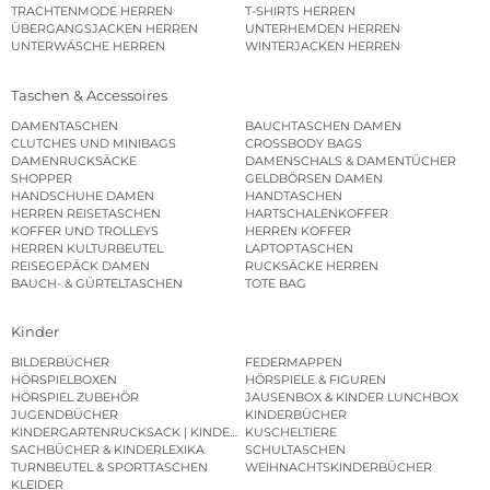
TRACHTENMODE HERREN
T-SHIRTS HERREN
ÜBERGANGSJACKEN HERREN
UNTERHEMDEN HERREN
UNTERWÄSCHE HERREN
WINTERJACKEN HERREN
Taschen & Accessoires
DAMENTASCHEN
BAUCHTASCHEN DAMEN
CLUTCHES UND MINIBAGS
CROSSBODY BAGS
DAMENRUCKSÄCKE
DAMENSCHALS & DAMENTÜCHER
SHOPPER
GELDBÖRSEN DAMEN
HANDSCHUHE DAMEN
HANDTASCHEN
HERREN REISETASCHEN
HARTSCHALENKOFFER
KOFFER UND TROLLEYS
HERREN KOFFER
HERREN KULTURBEUTEL
LAPTOPTASCHEN
REISEGEPÄCK DAMEN
RUCKSÄCKE HERREN
BAUCH- & GÜRTELTASCHEN
TOTE BAG
Kinder
BILDERBÜCHER
FEDERMAPPEN
HÖRSPIELBOXEN
HÖRSPIELE & FIGUREN
HÖRSPIEL ZUBEHÖR
JAUSENBOX & KINDER LUNCHBOX
JUGENDBÜCHER
KINDERBÜCHER
KINDERGARTENRUCKSACK | KINDERGARTENBEUTEL
KUSCHELTIERE
SACHBÜCHER & KINDERLEXIKA
SCHULTASCHEN
TURNBEUTEL & SPORTTASCHEN
WEIHNACHTSKINDERBÜCHER
KLEIDER