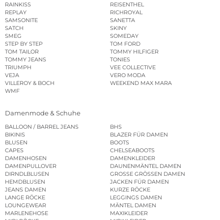
RAINKISS
REISENTHEL
REPLAY
RICHROYAL
SAMSONITE
SANETTA
SATCH
SKINY
SMEG
SOMEDAY
STEP BY STEP
TOM FORD
TOM TAILOR
TOMMY HILFIGER
TOMMY JEANS
TONIES
TRIUMPH
VEE COLLECTIVE
VEJA
VERO MODA
VILLEROY & BOCH
WEEKEND MAX MARA
WMF
Damenmode & Schuhe
BALLOON / BARREL JEANS
BHS
BIKINIS
BLAZER FÜR DAMEN
BLUSEN
BOOTS
CAPES
CHELSEABOOTS
DAMENHOSEN
DAMENKLEIDER
DAMENPULLOVER
DAUNENMÄNTEL DAMEN
DIRNDLBLUSEN
GROSSE GRÖSSEN DAMEN
HEMDBLUSEN
JACKEN FÜR DAMEN
JEANS DAMEN
KURZE RÖCKE
LANGE RÖCKE
LEGGINGS DAMEN
LOUNGEWEAR
MÄNTEL DAMEN
MARLENEHOSE
MAXIKLEIDER