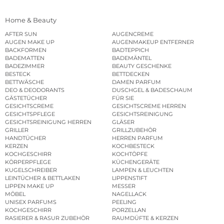
Home & Beauty
AFTER SUN
AUGENCREME
AUGEN MAKE UP
AUGENMAKEUP ENTFERNER
BACKFORMEN
BADTEPPICH
BADEMATTEN
BADEMÄNTEL
BADEZIMMER
BEAUTY GESCHENKE
BESTECK
BETTDECKEN
BETTWÄSCHE
DAMEN PARFUM
DEO & DEODORANTS
DUSCHGEL & BADESCHAUM
GÄSTETÜCHER
FÜR SIE
GESICHTSCREME
GESICHTSCREME HERREN
GESICHTSPFLEGE
GESICHTSREINIGUNG
GESICHTSREINIGUNG HERREN
GLÄSER
GRILLER
GRILLZUBEHÖR
HANDTÜCHER
HERREN PARFUM
KERZEN
KOCHBESTECK
KOCHGESCHIRR
KOCHTÖPFE
KÖRPERPFLEGE
KÜCHENGERÄTE
KUGELSCHREIBER
LAMPEN & LEUCHTEN
LEINTÜCHER & BETTLAKEN
LIPPENSTIFT
LIPPEN MAKE UP
MESSER
MÖBEL
NAGELLACK
UNISEX PARFUMS
PEELING
KOCHGESCHIRR
PORZELLAN
RASIERER & RASUR ZUBEHÖR
RAUMDÜFTE & KERZEN