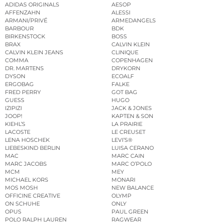
ADIDAS ORIGINALS
AESOP
AFFENZAHN
ALESSI
ARMANI/PRIVÉ
ARMEDANGELS
BARBOUR
BDK
BIRKENSTOCK
BOSS
BRAX
CALVIN KLEIN
CALVIN KLEIN JEANS
CLINIQUE
COMMA
COPENHAGEN
DR. MARTENS
DRYKORN
DYSON
ECOALF
ERGOBAG
FALKE
FRED PERRY
GOT BAG
GUESS
HUGO
IZIPIZI
JACK & JONES
JOOP!
KAPTEN & SON
KIEHL’S
LA PRAIRIE
LACOSTE
LE CREUSET
LENA HOSCHEK
LEVI’S®
LIEBESKIND BERLIN
LUISA CERANO
MAC
MARC CAIN
MARC JACOBS
MARC O’POLO
MCM
MEY
MICHAEL KORS
MONARI
MOS MOSH
NEW BALANCE
OFFICINE CREATIVE
OLYMP
ON SCHUHE
ONLY
OPUS
PAUL GREEN
POLO RALPH LAUREN
RAGWEAR