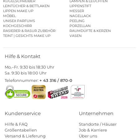
KUGELSCHREIBER
LAMPEN & LEUCHTEN
LEINTÜCHER & BETTLAKEN
LIPPENSTIFT
LIPPEN MAKE UP
MESSER
MÖBEL
NAGELLACK
UNISEX PARFUMS
PEELING
KOCHGESCHIRR
PORZELLAN
RASIERER & RASUR ZUBEHÖR
RAUMDÜFTE & KERZEN
TEINT | GESICHTS MAKE UP
VASEN
Hilfe & Kontakt
Mo.–Fr. 9:30 bis 18:30 Uhr
Sa. 9:30 bis 18:00 Uhr
Telefonnummer:
+ 43 316 / 870-0
Kundenservice
Unternehmen
Hilfe & FAQ
Standorte / Häuser
Größentabellen
Job & Karriere
Versand & Lieferung
Über uns