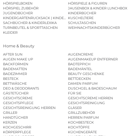
HÖRSPIELBOXEN
HÖRSPIELE & FIGUREN
HÖRSPIEL ZUBEHÖR
JAUSENBOX & KINDER LUNCHBOX
JUGENDBÜCHER
KINDERBÜCHER
KINDERGARTENRUCKSACK | KINDERGARTENBEUTEL
KUSCHELTIERE
SACHBÜCHER & KINDERLEXIKA
SCHULTASCHEN
TURNBEUTEL & SPORTTASCHEN
WEIHNACHTSKINDERBÜCHER
KLEIDER
Home & Beauty
AFTER SUN
AUGENCREME
AUGEN MAKE UP
AUGENMAKEUP ENTFERNER
BACKFORMEN
BADTEPPICH
BADEMATTEN
BADEMÄNTEL
BADEZIMMER
BEAUTY GESCHENKE
BESTECK
BETTDECKEN
BETTWÄSCHE
DAMEN PARFUM
DEO & DEODORANTS
DUSCHGEL & BADESCHAUM
GÄSTETÜCHER
FÜR SIE
GESICHTSCREME
GESICHTSCREME HERREN
GESICHTSPFLEGE
GESICHTSREINIGUNG
GESICHTSREINIGUNG HERREN
GLÄSER
GRILLER
GRILLZUBEHÖR
HANDTÜCHER
HERREN PARFUM
KERZEN
KOCHBESTECK
KOCHGESCHIRR
KOCHTÖPFE
KÖRPERPFLEGE
KÜCHENGERÄTE