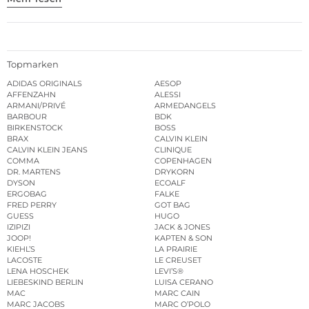
Topmarken
ADIDAS ORIGINALS
AESOP
AFFENZAHN
ALESSI
ARMANI/PRIVÉ
ARMEDANGELS
BARBOUR
BDK
BIRKENSTOCK
BOSS
BRAX
CALVIN KLEIN
CALVIN KLEIN JEANS
CLINIQUE
COMMA
COPENHAGEN
DR. MARTENS
DRYKORN
DYSON
ECOALF
ERGOBAG
FALKE
FRED PERRY
GOT BAG
GUESS
HUGO
IZIPIZI
JACK & JONES
JOOP!
KAPTEN & SON
KIEHL’S
LA PRAIRIE
LACOSTE
LE CREUSET
LENA HOSCHEK
LEVI’S®
LIEBESKIND BERLIN
LUISA CERANO
MAC
MARC CAIN
MARC JACOBS
MARC O’POLO