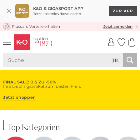
K&Ö & GIGASPORT APP
ZUR APP
Jetzt kostenlos downloaden
Pluscard Vorteile erhalten
KOSTENLOSER VERSAND* & RÜCKVERSAND
Jetzt anmelden
UNSERE APP
CLICK &
CLICK &
COLLECT
RESERVE
FINAL SALE: BIS ZU -50%
Ihre Lieblingsartikel zum besten Preis
Jetzt shoppen
Top Kategorien