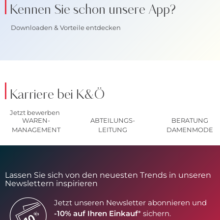
Kennen Sie schon unsere App?
Downloaden & Vorteile entdecken
Karriere bei K&Ö
Jetzt bewerben
WAREN-
ABTEILUNGS-
BERATUNG
MANAGEMENT
LEITUNG
DAMENMODE
Lassen Sie sich von den neuesten Trends in unseren
Newslettern inspirieren
Jetzt unseren Newsletter abonnieren und
-10% auf Ihren Einkauf
* sichern.