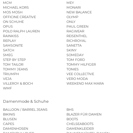
MCM
MEY
MICHAEL KORS
MONARI
MOS MOSH
NEW BALANCE
OFFICINE CREATIVE
OLYMP
ON SCHUHE
ONLY
OPUS
PAUL GREEN
POLO RALPH LAUREN
RAGWEAR
RAINKISS
REISENTHEL
REPLAY
RICHROYAL
SAMSONITE
SANETTA
SATCH
SKINY
SMEG
SOMEDAY
STEP BY STEP
TOM FORD
TOM TAILOR
TOMMY HILFIGER
TOMMY JEANS
TONIES
TRIUMPH
VEE COLLECTIVE
VEJA
VERO MODA
VILLEROY & BOCH
WEEKEND MAX MARA
WMF
Damenmode & Schuhe
BALLOON / BARREL JEANS
BHS
BIKINIS
BLAZER FÜR DAMEN
BLUSEN
BOOTS
CAPES
CHELSEABOOTS
DAMENHOSEN
DAMENKLEIDER