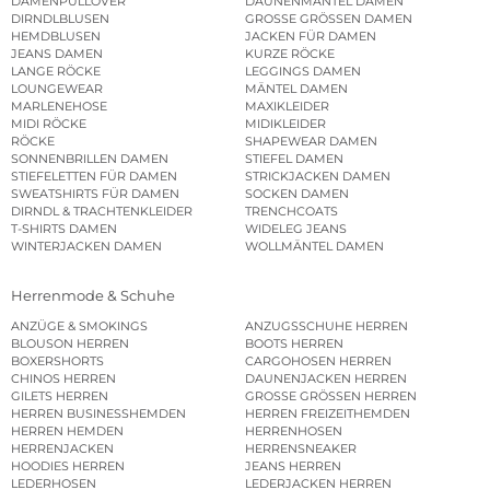
DAMENPULLOVER
DAUNENMÄNTEL DAMEN
DIRNDLBLUSEN
GROSSE GRÖSSEN DAMEN
HEMDBLUSEN
JACKEN FÜR DAMEN
JEANS DAMEN
KURZE RÖCKE
LANGE RÖCKE
LEGGINGS DAMEN
LOUNGEWEAR
MÄNTEL DAMEN
MARLENEHOSE
MAXIKLEIDER
MIDI RÖCKE
MIDIKLEIDER
RÖCKE
SHAPEWEAR DAMEN
SONNENBRILLEN DAMEN
STIEFEL DAMEN
STIEFELETTEN FÜR DAMEN
STRICKJACKEN DAMEN
SWEATSHIRTS FÜR DAMEN
SOCKEN DAMEN
DIRNDL & TRACHTENKLEIDER
TRENCHCOATS
T-SHIRTS DAMEN
WIDELEG JEANS
WINTERJACKEN DAMEN
WOLLMÄNTEL DAMEN
Herrenmode & Schuhe
ANZÜGE & SMOKINGS
ANZUGSSCHUHE HERREN
BLOUSON HERREN
BOOTS HERREN
BOXERSHORTS
CARGOHOSEN HERREN
CHINOS HERREN
DAUNENJACKEN HERREN
GILETS HERREN
GROSSE GRÖSSEN HERREN
HERREN BUSINESSHEMDEN
HERREN FREIZEITHEMDEN
HERREN HEMDEN
HERRENHOSEN
HERRENJACKEN
HERRENSNEAKER
HOODIES HERREN
JEANS HERREN
LEDERHOSEN
LEDERJACKEN HERREN