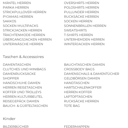
MÄNTEL HERREN
OVERSHIRTS HERREN
PARKA HERREN
POLOSHIRTS HERREN
STRICKPULLOVER HERREN
PULLUNDER HERREN
PYJAMAS HERREN
RUCKSÄCKE HERREN
SAKKOS
SOCKEN HERREN
SOCKEN MULTIPACKS
SONNENBRILLEN HERREN
STRICKJACKEN HERREN
SWEATSHIRTS
TRACHTENMODE HERREN
T-SHIRTS HERREN
ÜBERGANGSJACKEN HERREN
UNTERHEMDEN HERREN
UNTERWÄSCHE HERREN
WINTERJACKEN HERREN
Taschen & Accessoires
DAMENTASCHEN
BAUCHTASCHEN DAMEN
CLUTCHES UND MINIBAGS
CROSSBODY BAGS
DAMENRUCKSÄCKE
DAMENSCHALS & DAMENTÜCHER
SHOPPER
GELDBÖRSEN DAMEN
HANDSCHUHE DAMEN
HANDTASCHEN
HERREN REISETASCHEN
HARTSCHALENKOFFER
KOFFER UND TROLLEYS
HERREN KOFFER
HERREN KULTURBEUTEL
LAPTOPTASCHEN
REISEGEPÄCK DAMEN
RUCKSÄCKE HERREN
BAUCH- & GÜRTELTASCHEN
TOTE BAG
Kinder
BILDERBÜCHER
FEDERMAPPEN