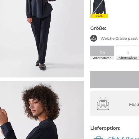
DEAL
Größe:
Welche Größe passt
XS
S
Alternativen
Alternativen
Meld
Lieferoption:
Click & Rese