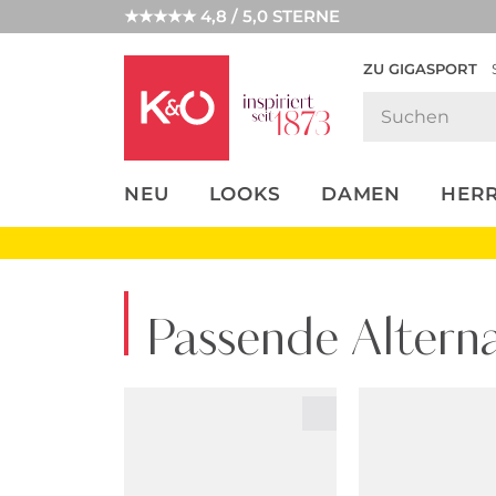
★★★★★ 4,8 / 5,0 STERNE
ZU GIGASPORT
FASHION-
UNSERE APP
CLICK &
CLICK &
TRENDS
COLLECT
RESERVE
NEU
LOOKS
DAMEN
HER
Passende Alterna