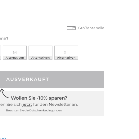
Größentabelle
 mir?
M
L
XL
Alternativen
Alternativen
Alternativen
AUSVERKAUFT
Wollen Sie -10% sparen?
en Sie sich
jetzt
für den Newsletter an.
Beachten Sie die Gutscheinbedingungen.
rve