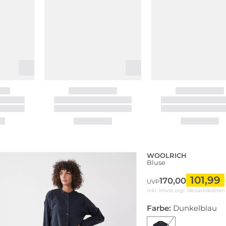
WOOLRICH
Bluse
101,99
170,00
UVP
inkl. Mwst zzgl.
Versandkosten
Farbe:
Dunkelblau