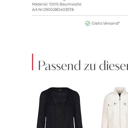
Material: 100% Baumwolle
Art.Nr:2900280403578
Gratis Versand*
Passend zu diese