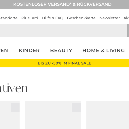
KOSTENLOSER VERSAND* & RÜCKVERSAND
Standorte
PlusCard
Hilfe & FAQ
Geschenkkarte
Newsletter
Ak
REN
KINDER
BEAUTY
HOME & LIVING
BIS ZU -50% IM FINAL SALE
tiven