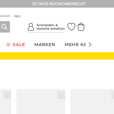
30 TAGE RÜCKGABERECHT
tionen
App
Anmelden &
Vorteile erhalten
SALE
MARKEN
MEHR K&Ö
NACH