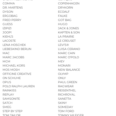
COMMA
COPENHAGEN
DR. MARTENS
DRYKORN
DYSON
ECOALF
ERGOBAG
FALKE
FRED PERRY
GOT BAG
GUESS
HUGO
IZIPIZI
JACK & JONES
JOOP!
KAPTEN & SON
KIEHL’S
LA PRAIRIE
LACOSTE
LE CREUSET
LENA HOSCHEK
LEVI’S®
LIEBESKIND BERLIN
LUISA CERANO
MAC
MARC CAIN
MARC JACOBS
MARC O’POLO
MCM
MEY
MICHAEL KORS
MONARI
MOS MOSH
NEW BALANCE
OFFICINE CREATIVE
OLYMP
ON SCHUHE
ONLY
OPUS
PAUL GREEN
POLO RALPH LAUREN
RAGWEAR
RAINKISS
REISENTHEL
REPLAY
RICHROYAL
SAMSONITE
SANETTA
SATCH
SKINY
SMEG
SOMEDAY
STEP BY STEP
TOM FORD
TOM TAILOR
TOMMY HILFIGER