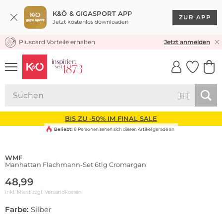
K&Ö & GIGASPORT APP
ZUR APP
Jetzt kostenlos downloaden
Pluscard Vorteile erhalten
KOSTENLOSER VERSAND* & RÜCKVERSAND
Jetzt anmelden
UNSERE APP
CLICK &
CLICK &
COLLECT
RESERVE
BIS ZU -50% IM FINAL SALE
Beliebt!
8 Personen sehen sich diesen Artikel gerade an
WMF
Manhattan Flachmann-Set 6tlg Cromargan
48,99
inkl. Mwst zzgl.
Versandkosten
Farbe:
Silber