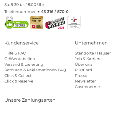
Sa. 9:30 bis 18:00 Uhr
Telefonnummer:
+ 43 316 / 870-0
Kundenservice
Unternehmen
Hilfe & FAQ
Standorte / Häuser
Größentabellen
Job & Karriere
Versand & Lieferung
Über uns
Retouren & Reklamationen FAQ
PlusCard
Click & Collect
Presse
Click & Reserve
Newsletter
Gastronomie
Unsere Zahlungsarten
Klarna
Paypal
Mastercard
Visa
Diners
Eps
Shop
Applepay
Amazon