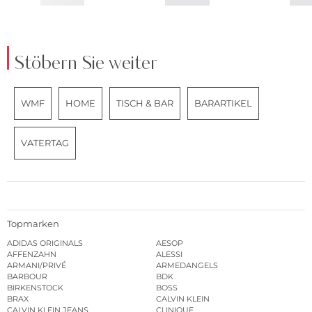
Stöbern Sie weiter
WMF
HOME
TISCH & BAR
BARARTIKEL
VATERTAG
Topmarken
ADIDAS ORIGINALS
AESOP
AFFENZAHN
ALESSI
ARMANI/PRIVÉ
ARMEDANGELS
BARBOUR
BDK
BIRKENSTOCK
BOSS
BRAX
CALVIN KLEIN
CALVIN KLEIN JEANS
CLINIQUE