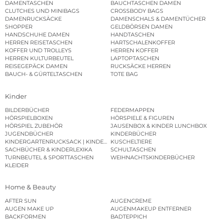
DAMENTASCHEN
BAUCHTASCHEN DAMEN
CLUTCHES UND MINIBAGS
CROSSBODY BAGS
DAMENRUCKSÄCKE
DAMENSCHALS & DAMENTÜCHER
SHOPPER
GELDBÖRSEN DAMEN
HANDSCHUHE DAMEN
HANDTASCHEN
HERREN REISETASCHEN
HARTSCHALENKOFFER
KOFFER UND TROLLEYS
HERREN KOFFER
HERREN KULTURBEUTEL
LAPTOPTASCHEN
REISEGEPÄCK DAMEN
RUCKSÄCKE HERREN
BAUCH- & GÜRTELTASCHEN
TOTE BAG
Kinder
BILDERBÜCHER
FEDERMAPPEN
HÖRSPIELBOXEN
HÖRSPIELE & FIGUREN
HÖRSPIEL ZUBEHÖR
JAUSENBOX & KINDER LUNCHBOX
JUGENDBÜCHER
KINDERBÜCHER
KINDERGARTENRUCKSACK | KINDERGARTENBEUTEL
KUSCHELTIERE
SACHBÜCHER & KINDERLEXIKA
SCHULTASCHEN
TURNBEUTEL & SPORTTASCHEN
WEIHNACHTSKINDERBÜCHER
KLEIDER
Home & Beauty
AFTER SUN
AUGENCREME
AUGEN MAKE UP
AUGENMAKEUP ENTFERNER
BACKFORMEN
BADTEPPICH