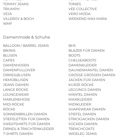
TOMMY JEANS
TONIES
TRIUMPH
VEE COLLECTIVE
VEJA
VERO MODA
VILLEROY & BOCH
WEEKEND MAX MARA
WMF
Damenmode & Schuhe
BALLOON / BARREL JEANS
BHS
BIKINIS
BLAZER FÜR DAMEN
BLUSEN
BOOTS
CAPES
CHELSEABOOTS
DAMENHOSEN
DAMENKLEIDER
DAMENPULLOVER
DAUNENMÄNTEL DAMEN
DIRNDLBLUSEN
GROSSE GRÖSSEN DAMEN
HEMDBLUSEN
JACKEN FÜR DAMEN
JEANS DAMEN
KURZE RÖCKE
LANGE RÖCKE
LEGGINGS DAMEN
LOUNGEWEAR
MÄNTEL DAMEN
MARLENEHOSE
MAXIKLEIDER
MIDI RÖCKE
MIDIKLEIDER
RÖCKE
SHAPEWEAR DAMEN
SONNENBRILLEN DAMEN
STIEFEL DAMEN
STIEFELETTEN FÜR DAMEN
STRICKJACKEN DAMEN
SWEATSHIRTS FÜR DAMEN
SOCKEN DAMEN
DIRNDL & TRACHTENKLEIDER
TRENCHCOATS
T-SHIRTS DAMEN
WIDELEG JEANS