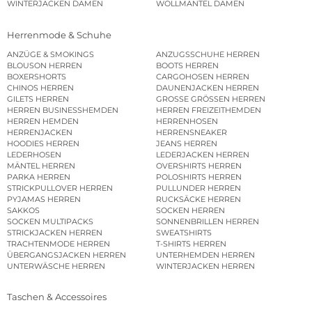
WINTERJACKEN DAMEN
WOLLMÄNTEL DAMEN
Herrenmode & Schuhe
ANZÜGE & SMOKINGS
ANZUGSSCHUHE HERREN
BLOUSON HERREN
BOOTS HERREN
BOXERSHORTS
CARGOHOSEN HERREN
CHINOS HERREN
DAUNENJACKEN HERREN
GILETS HERREN
GROSSE GRÖSSEN HERREN
HERREN BUSINESSHEMDEN
HERREN FREIZEITHEMDEN
HERREN HEMDEN
HERRENHOSEN
HERRENJACKEN
HERRENSNEAKER
HOODIES HERREN
JEANS HERREN
LEDERHOSEN
LEDERJACKEN HERREN
MÄNTEL HERREN
OVERSHIRTS HERREN
PARKA HERREN
POLOSHIRTS HERREN
STRICKPULLOVER HERREN
PULLUNDER HERREN
PYJAMAS HERREN
RUCKSÄCKE HERREN
SAKKOS
SOCKEN HERREN
SOCKEN MULTIPACKS
SONNENBRILLEN HERREN
STRICKJACKEN HERREN
SWEATSHIRTS
TRACHTENMODE HERREN
T-SHIRTS HERREN
ÜBERGANGSJACKEN HERREN
UNTERHEMDEN HERREN
UNTERWÄSCHE HERREN
WINTERJACKEN HERREN
Taschen & Accessoires