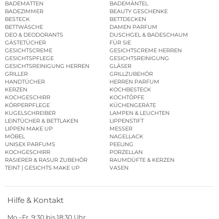
BADEMATTEN
BADEMÄNTEL
BADEZIMMER
BEAUTY GESCHENKE
BESTECK
BETTDECKEN
BETTWÄSCHE
DAMEN PARFUM
DEO & DEODORANTS
DUSCHGEL & BADESCHAUM
GÄSTETÜCHER
FÜR SIE
GESICHTSCREME
GESICHTSCREME HERREN
GESICHTSPFLEGE
GESICHTSREINIGUNG
GESICHTSREINIGUNG HERREN
GLÄSER
GRILLER
GRILLZUBEHÖR
HANDTÜCHER
HERREN PARFUM
KERZEN
KOCHBESTECK
KOCHGESCHIRR
KOCHTÖPFE
KÖRPERPFLEGE
KÜCHENGERÄTE
KUGELSCHREIBER
LAMPEN & LEUCHTEN
LEINTÜCHER & BETTLAKEN
LIPPENSTIFT
LIPPEN MAKE UP
MESSER
MÖBEL
NAGELLACK
UNISEX PARFUMS
PEELING
KOCHGESCHIRR
PORZELLAN
RASIERER & RASUR ZUBEHÖR
RAUMDÜFTE & KERZEN
TEINT | GESICHTS MAKE UP
VASEN
Hilfe & Kontakt
Mo.–Fr. 9:30 bis 18:30 Uhr