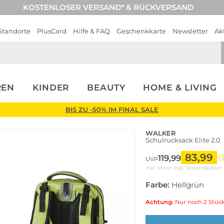
KOSTENLOSER VERSAND* & RÜCKVERSAND
Standorte
PlusCard
Hilfe & FAQ
Geschenkkarte
Newsletter
Ak
REN
KINDER
BEAUTY
HOME & LIVING
BIS ZU -50% IM FINAL SALE
WALKER
Schulrucksack Elite 2.0
83,99
119,99
UVP
inkl. Mwst zzgl.
Versandkosten
Farbe:
Hellgrün
Achtung:
Nur noch 2 Stück