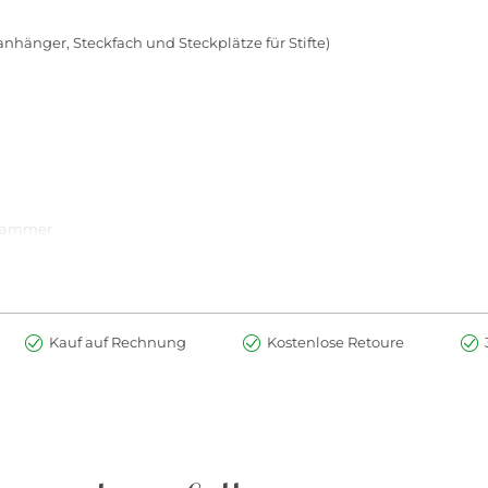
)
nhänger, Steckfach und Steckplätze für Stifte)
skammer
Kauf auf Rechnung
Kostenlose Retoure
 Schulrucksäcke
terial
, uvm.
 Schulrucksäcken
tellt