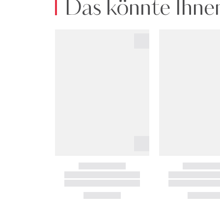
Das könnte Ihnen
Art.Nr:2900276640192