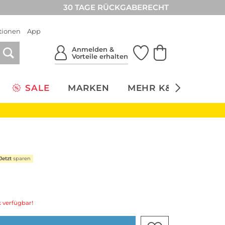
30 TAGE RÜCKGABERECHT
tionen
App
Anmelden &
Vorteile erhalten
SALE
MARKEN
MEHR K&Ö
NACH
Jetzt
sparen
 verfügbar!