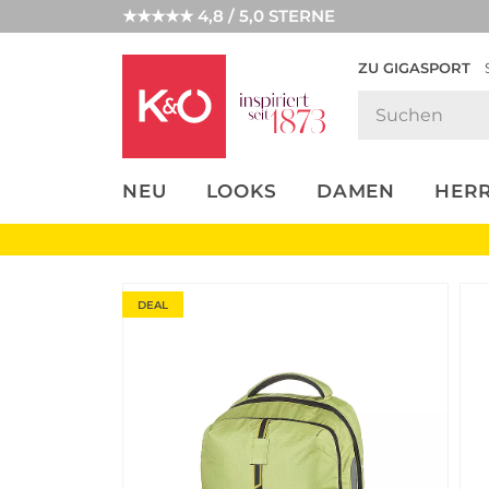
★★★★★ 4,8 / 5,0 STERNE
ZU GIGASPORT
FASHION-
UNSERE APP
CLICK &
CLICK &
TRENDS
COLLECT
RESERVE
NEU
LOOKS
DAMEN
HER
DEAL