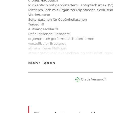
großes Hauptfach
Rückenfach mit gepolstertem Laptopfach (max. 15"
Mittleres Fach mit Organizer (Zipptasche, Schlüseka
Vordertasche
Seitentaschen für Getränkeflaschen
Tragegriff
Aufhängeschlaufe
Reflektierende Elemente
ergonomisch gerformte Schulterriemen
verstellbarer Brustgrut
abnehmbarer Hüftgurt
atmungsaktive Rückenpolsterung mit Belüftung
Kompressionsriemen
Geheimes Zippfach am Rucksackrücken
Mehr lesen
Mehr lesen
Wasser- und schmutzabweisende Beschichtung
Anti Diebstahlschutz
Nachhaltigkeit:
Gratis Versand*
ergonomisch, orthopädisch geprüfte & zertifizierte
strapazierfähiges, langlebiges und nachhaltiges Ma
nach EU – Reach Standards sowie frei von PFC, PVC
über 70% recycelte Materialien in unseren Walker
zu 100% recycelten PET-Flaschen hergestellt
Schulrucksack zu fairen Arbeitsbedingungen herges
nachhaltig hergestellte Schulrucksäcke