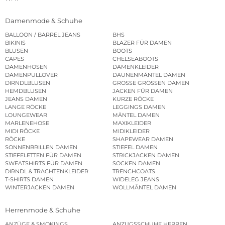
Damenmode & Schuhe
BALLOON / BARREL JEANS
BHS
BIKINIS
BLAZER FÜR DAMEN
BLUSEN
BOOTS
CAPES
CHELSEABOOTS
DAMENHOSEN
DAMENKLEIDER
DAMENPULLOVER
DAUNENMÄNTEL DAMEN
DIRNDLBLUSEN
GROSSE GRÖSSEN DAMEN
HEMDBLUSEN
JACKEN FÜR DAMEN
JEANS DAMEN
KURZE RÖCKE
LANGE RÖCKE
LEGGINGS DAMEN
LOUNGEWEAR
MÄNTEL DAMEN
MARLENEHOSE
MAXIKLEIDER
MIDI RÖCKE
MIDIKLEIDER
RÖCKE
SHAPEWEAR DAMEN
SONNENBRILLEN DAMEN
STIEFEL DAMEN
STIEFELETTEN FÜR DAMEN
STRICKJACKEN DAMEN
SWEATSHIRTS FÜR DAMEN
SOCKEN DAMEN
DIRNDL & TRACHTENKLEIDER
TRENCHCOATS
T-SHIRTS DAMEN
WIDELEG JEANS
WINTERJACKEN DAMEN
WOLLMÄNTEL DAMEN
Herrenmode & Schuhe
ANZÜGE & SMOKINGS
ANZUGSSCHUHE HERREN