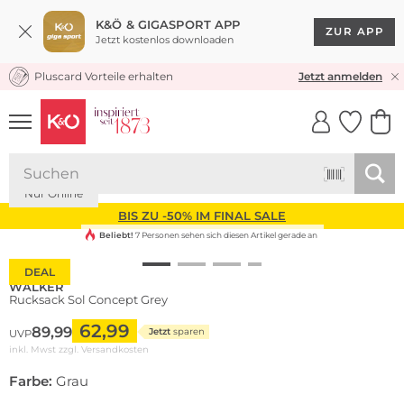
K&Ö & GIGASPORT APP
ZUR APP
Jetzt kostenlos downloaden
Pluscard Vorteile erhalten
KOSTENLOSER VERSAND* & RÜCKVERSAND
Jetzt anmelden
UNSERE APP
CLICK &
CLICK &
COLLECT
RESERVE
Nachhaltig
Nur Online
BIS ZU -50% IM FINAL SALE
Beliebt!
7 Personen sehen sich diesen Artikel gerade an
DEAL
WALKER
Rucksack Sol Concept Grey
62,99
89,99
Jetzt
sparen
UVP
inkl. Mwst zzgl.
Versandkosten
Farbe:
Grau