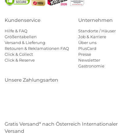
Kundenservice
Unternehmen
Hilfe & FAQ
Standorte / Häuser
Größentabellen
Job & Karriere
Versand & Lieferung
Über uns
Retouren & Reklamationen FAQ
PlusCard
Click & Collect
Presse
Click & Reserve
Newsletter
Gastronomie
Unsere Zahlungsarten
Klarna
Paypal
Mastercard
Visa
Diners
Eps
Shop
Applepay
Amazon
Gratis Versand* nach Österreich Internationaler
Versand