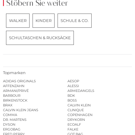
Stöbern Sie weiter
WALKER
KINDER
SCHULE & CO.
SCHULTASCHEN & RUCKSÄCKE
Topmarken
ADIDAS ORIGINALS
AESOP
AFFENZAHN
ALESSI
ARMANI/PRIVÉ
ARMEDANGELS
BARBOUR
BDK
BIRKENSTOCK
BOSS
BRAX
CALVIN KLEIN
CALVIN KLEIN JEANS
CLINIQUE
COMMA
COPENHAGEN
DR. MARTENS
DRYKORN
DYSON
ECOALF
ERGOBAG
FALKE
FRED PERRY
GOT BAG