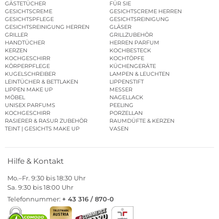
GÄSTETÜCHER
FÜR SIE
GESICHTSCREME
GESICHTSCREME HERREN
GESICHTSPFLEGE
GESICHTSREINIGUNG
GESICHTSREINIGUNG HERREN
GLÄSER
GRILLER
GRILLZUBEHÖR
HANDTÜCHER
HERREN PARFUM
KERZEN
KOCHBESTECK
KOCHGESCHIRR
KOCHTÖPFE
KÖRPERPFLEGE
KÜCHENGERÄTE
KUGELSCHREIBER
LAMPEN & LEUCHTEN
LEINTÜCHER & BETTLAKEN
LIPPENSTIFT
LIPPEN MAKE UP
MESSER
MÖBEL
NAGELLACK
UNISEX PARFUMS
PEELING
KOCHGESCHIRR
PORZELLAN
RASIERER & RASUR ZUBEHÖR
RAUMDÜFTE & KERZEN
TEINT | GESICHTS MAKE UP
VASEN
Hilfe & Kontakt
Mo.–Fr. 9:30 bis 18:30 Uhr
Sa. 9:30 bis 18:00 Uhr
Telefonnummer:
+ 43 316 / 870-0