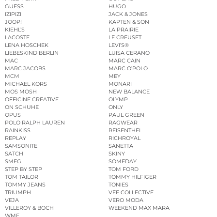
GUESS
HUGO
IZIPIZI
JACK & JONES
JOOP!
KAPTEN & SON
KIEHL’S
LA PRAIRIE
LACOSTE
LE CREUSET
LENA HOSCHEK
LEVI’S®
LIEBESKIND BERLIN
LUISA CERANO
MAC
MARC CAIN
MARC JACOBS
MARC O’POLO
MCM
MEY
MICHAEL KORS
MONARI
MOS MOSH
NEW BALANCE
OFFICINE CREATIVE
OLYMP
ON SCHUHE
ONLY
OPUS
PAUL GREEN
POLO RALPH LAUREN
RAGWEAR
RAINKISS
REISENTHEL
REPLAY
RICHROYAL
SAMSONITE
SANETTA
SATCH
SKINY
SMEG
SOMEDAY
STEP BY STEP
TOM FORD
TOM TAILOR
TOMMY HILFIGER
TOMMY JEANS
TONIES
TRIUMPH
VEE COLLECTIVE
VEJA
VERO MODA
VILLEROY & BOCH
WEEKEND MAX MARA
WMF