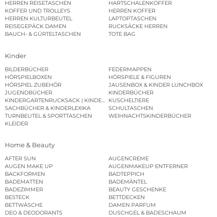
HERREN REISETASCHEN
HARTSCHALENKOFFER
KOFFER UND TROLLEYS
HERREN KOFFER
HERREN KULTURBEUTEL
LAPTOPTASCHEN
REISEGEPÄCK DAMEN
RUCKSÄCKE HERREN
BAUCH- & GÜRTELTASCHEN
TOTE BAG
Kinder
BILDERBÜCHER
FEDERMAPPEN
HÖRSPIELBOXEN
HÖRSPIELE & FIGUREN
HÖRSPIEL ZUBEHÖR
JAUSENBOX & KINDER LUNCHBOX
JUGENDBÜCHER
KINDERBÜCHER
KINDERGARTENRUCKSACK | KINDERGARTENBEUTEL
KUSCHELTIERE
SACHBÜCHER & KINDERLEXIKA
SCHULTASCHEN
TURNBEUTEL & SPORTTASCHEN
WEIHNACHTSKINDERBÜCHER
KLEIDER
Home & Beauty
AFTER SUN
AUGENCREME
AUGEN MAKE UP
AUGENMAKEUP ENTFERNER
BACKFORMEN
BADTEPPICH
BADEMATTEN
BADEMÄNTEL
BADEZIMMER
BEAUTY GESCHENKE
BESTECK
BETTDECKEN
BETTWÄSCHE
DAMEN PARFUM
DEO & DEODORANTS
DUSCHGEL & BADESCHAUM