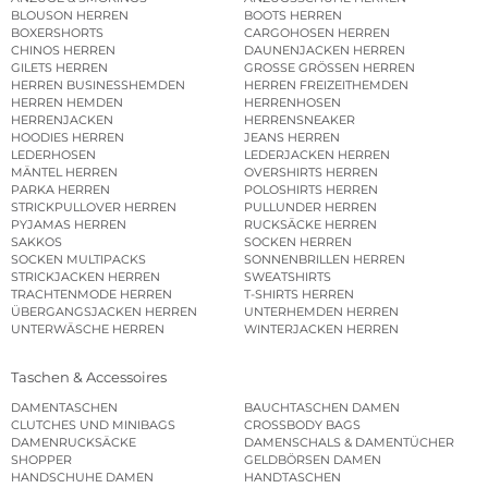
BLOUSON HERREN
BOOTS HERREN
BOXERSHORTS
CARGOHOSEN HERREN
CHINOS HERREN
DAUNENJACKEN HERREN
GILETS HERREN
GROSSE GRÖSSEN HERREN
HERREN BUSINESSHEMDEN
HERREN FREIZEITHEMDEN
HERREN HEMDEN
HERRENHOSEN
HERRENJACKEN
HERRENSNEAKER
HOODIES HERREN
JEANS HERREN
LEDERHOSEN
LEDERJACKEN HERREN
MÄNTEL HERREN
OVERSHIRTS HERREN
PARKA HERREN
POLOSHIRTS HERREN
STRICKPULLOVER HERREN
PULLUNDER HERREN
PYJAMAS HERREN
RUCKSÄCKE HERREN
SAKKOS
SOCKEN HERREN
SOCKEN MULTIPACKS
SONNENBRILLEN HERREN
STRICKJACKEN HERREN
SWEATSHIRTS
TRACHTENMODE HERREN
T-SHIRTS HERREN
ÜBERGANGSJACKEN HERREN
UNTERHEMDEN HERREN
UNTERWÄSCHE HERREN
WINTERJACKEN HERREN
Taschen & Accessoires
DAMENTASCHEN
BAUCHTASCHEN DAMEN
CLUTCHES UND MINIBAGS
CROSSBODY BAGS
DAMENRUCKSÄCKE
DAMENSCHALS & DAMENTÜCHER
SHOPPER
GELDBÖRSEN DAMEN
HANDSCHUHE DAMEN
HANDTASCHEN